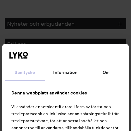
Nyheter och erbjudanden
Följ oss
Kundservice
Samtycke
Information
Om
Information
Denna webbplats använder cookies
Du kanske också gillar
Vi använder enhetsidentifierare i form av första-och
tredjepartscookies, inklusive annan spårningsteknik från
tredjepartsutövare, för att anpassa innehållet och
annonserna till användarna, tillhandahålla funktioner för