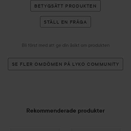
BETYGSÄTT PRODUKTEN
STÄLL EN FRÅGA
Bli först med att ge din åsikt om produkten
SE FLER OMDÖMEN PÅ LYKO COMMUNITY
Rekommenderade produkter
Palette
Intensive Creme Coloration
JRL
Fresh Fade 2020C
7-70 Terracott
1 989 k