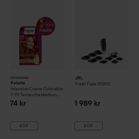
SPONSRAD
JRL
SPONSRAD
Palette
Fresh Fade 2020C
Intensive Creme Coloration
7-70 Terracotta Medium
Blonde
74 kr
1 989 kr
KÖP
KÖP