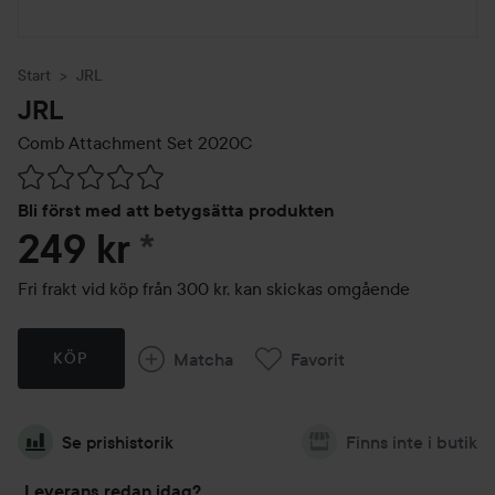
Start
JRL
JRL
Comb Attachment Set 2020C
Hoppa till Betyg & kommentarer
Bli först med att betygsätta produkten
249 kr
*
Fri frakt vid köp från 300 kr, kan skickas omgående
Matcha
Favorit
KÖP
Se prishistorik
Finns inte i butik
Leverans redan idag?