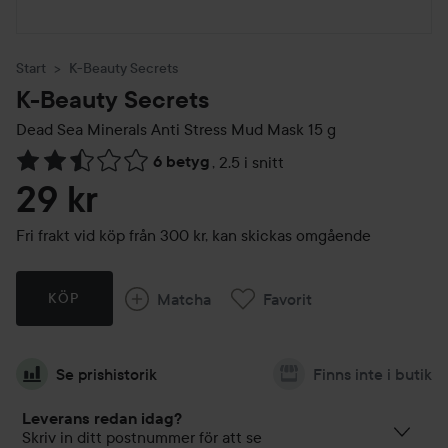
Start
K-Beauty Secrets
K-Beauty Secrets
Dead Sea Minerals Anti Stress Mud Mask
15 g
6 betyg
,
2.5 i snitt
Hoppa till Betyg & kommentarer
29 kr
Fri frakt vid köp från 300 kr, kan skickas omgående
Matcha
Favorit
KÖP
Se prishistorik
Finns inte i butik
Leverans redan idag?
Skriv in ditt postnummer för att se