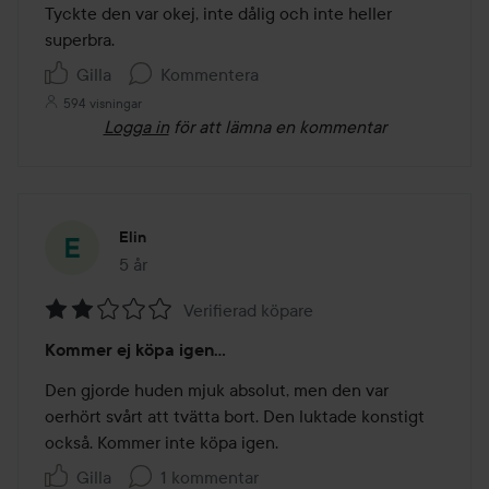
av
Tyckte den var okej, inte dålig och inte heller 
5
superbra. 
Gilla
Kommentera
594 visningar
Logga in
för att lämna en kommentar
Elin
5 år
Inlägget skapades 5 år
Verifierad köpare
Betyg:
Kommer ej köpa igen...
2
av
Den gjorde huden mjuk absolut, men den var 
5
oerhört svårt att tvätta bort. Den luktade konstigt 
också. Kommer inte köpa igen.
Gilla
1 kommentar