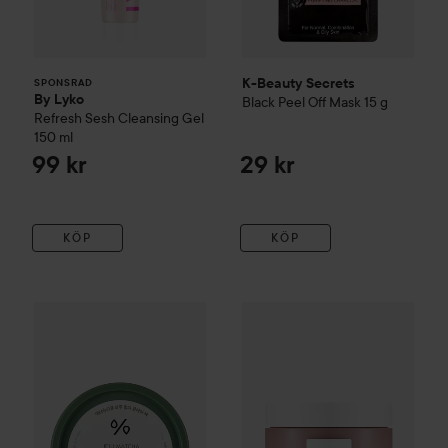
K-Beauty Secrets
SPONSRAD
By Lyko
Black Peel Off Mask
15 g
Refresh Sesh Cleansing Gel
150 ml
99 kr
29 kr
KÖP
KÖP
199 kr
Dr. Ceuracle
Jeju Matcha Clay Mask
WOW-pris
115 ml
Beauty of Joseon
R
Rekommenderat pris 249 kr