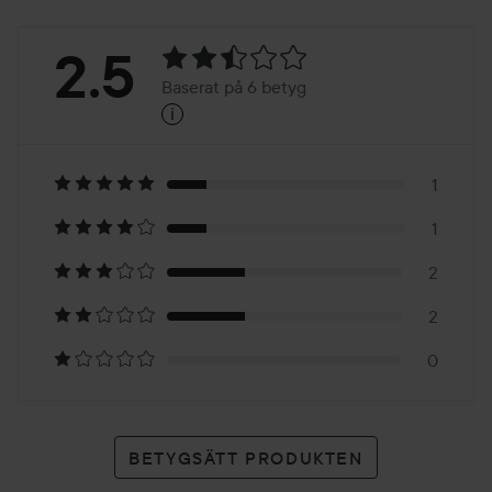
Betyg:
2.5
Baserat på 6 betyg
i
2.5
Baserat
på
1
1
6
2
betyg
2
0
BETYGSÄTT PRODUKTEN