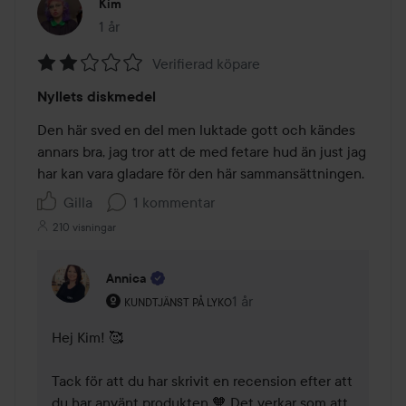
Kim
1 år
Inlägget skapades 1 år
Verifierad köpare
Betyg:
Nyllets diskmedel
2
av
Den här sved en del men luktade gott och kändes 
5
annars bra, jag tror att de med fetare hud än just jag 
har kan vara gladare för den här sammansättningen.
Gilla
1 kommentar
210 visningar
Annica
Användarens roll: Kundtjänst på Lyko.
1 år
Kommentaren lades 1 år
KUNDTJÄNST PÅ LYKO
Hej Kim! 🥰 

Tack för att du har skrivit en recension efter att 
du har använt produkten 🧡 Det verkar som att 