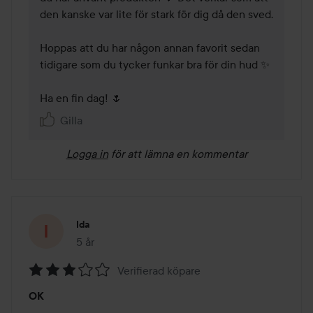
den kanske var lite för stark för dig då den sved. 

Hoppas att du har någon annan favorit sedan 
tidigare som du tycker funkar bra för din hud ✨ 

Ha en fin dag! 🌷
Gilla
Logga in
för att lämna en kommentar
Ida
5 år
Inlägget skapades 5 år
Verifierad köpare
Betyg:
OK
3