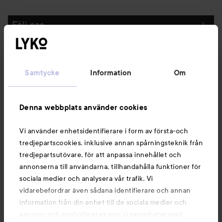
Följ oss
Kundservice
Samtycke
Information
Om
Information
Denna webbplats använder cookies
Du kanske också gillar
Vi använder enhetsidentifierare i form av första-och
tredjepartscookies, inklusive annan spårningsteknik från
tredjepartsutövare, för att anpassa innehållet och
annonserna till användarna, tillhandahålla funktioner för
sociala medier och analysera vår trafik. Vi
vidarebefordrar även sådana identifierare och annan
information från din enhet till de sociala medier och
annons- och analysföretag som vi samarbetar med.