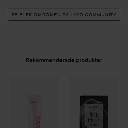
SE FLER OMDÖMEN PÅ LYKO COMMUNITY
Rekommenderade produkter
By Lyko
Refresh Sesh Cleansing Gel
K-Beauty Secrets
150 ml
Black Peel 
99 kr
SPONSRAD