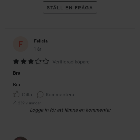
STÄLL EN FRÅGA
Felicia
1 år
Inlägget skapades 1 år
Verifierad köpare
Betyg:
Bra
3
av
Bra
5
Gilla
Kommentera
239 visningar
Logga in
för att lämna en kommentar