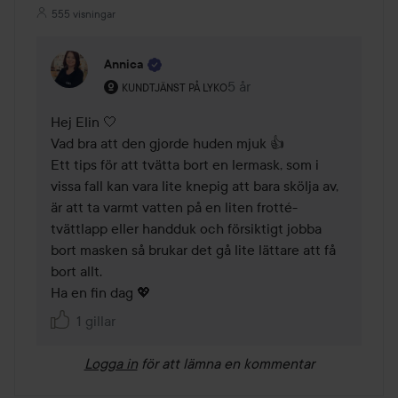
555 visningar
Annica
Användarens roll: Kundtjänst på Lyko.
5 år
Kommentaren lades 5 år
KUNDTJÄNST PÅ LYKO
Hej Elin 🤍

Vad bra att den gjorde huden mjuk 👍

Ett tips för att tvätta bort en lermask, som i 
vissa fall kan vara lite knepig att bara skölja av, 
är att ta varmt vatten på en liten frotté-
tvättlapp eller handduk och försiktigt jobba 
bort masken så brukar det gå lite lättare att få 
bort allt. 

Ha en fin dag 💖 
1 gillar
Logga in
för att lämna en kommentar