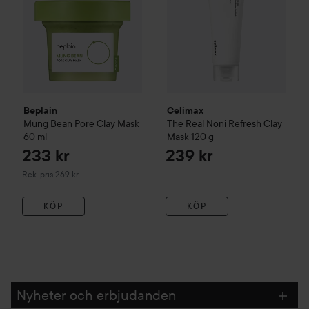
Beplain
Celimax
Mung Bean
Pore Clay Mask
The Real Noni Refresh Clay
60 ml
Mask
120 g
233 kr
239 kr
Rekommenderat pris 269 kr
Rek. pris 269 kr
KÖP
KÖP
Nyheter och erbjudanden