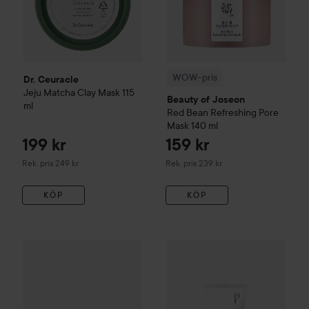
WOW-pris
Dr. Ceuracle
Jeju Matcha Clay Mask
115
Beauty of Joseon
ml
Red Bean Refreshing Pore
Mask
140 ml
199 kr
159 kr
Rekommenderat pris 249 kr
Rekommenderat pris 239 kr
Rek. pris 249 kr
Rek. pris 239 kr
KÖP
KÖP
Celimax
The Real Noni Refres
233 kr
Beplain
Mung Bean
Pore Clay Mask
60 ml
Rekommenderat pris 269 kr