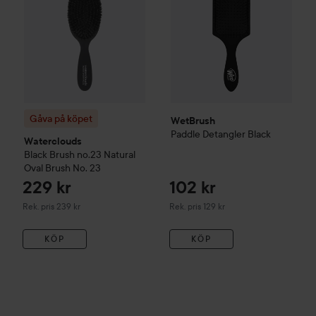
Gåva på köpet
WetBrush
Paddle Detangler
Black
Waterclouds
Black Brush
no.23 Natural
Oval Brush
No. 23
229 kr
102 kr
Rekommenderat pris 239 kr
Rekommenderat pris 129 kr
Rek. pris 239 kr
Rek. pris 129 kr
KÖP
KÖP