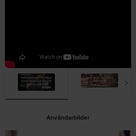
Introducing The New
How Kent Brushes
Kent Brushes Beard
Are Made
04:10
Brush (2015)
00:22
Användarbilder