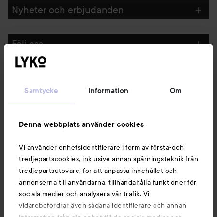
Nyheter och erbjudanden
Följ oss
Kundservice
Samtycke
Information
Om
Information
Denna webbplats använder cookies
Du kanske också gillar
Vi använder enhetsidentifierare i form av första-och
tredjepartscookies, inklusive annan spårningsteknik från
tredjepartsutövare, för att anpassa innehållet och
annonserna till användarna, tillhandahålla funktioner för
sociala medier och analysera vår trafik. Vi
vidarebefordrar även sådana identifierare och annan