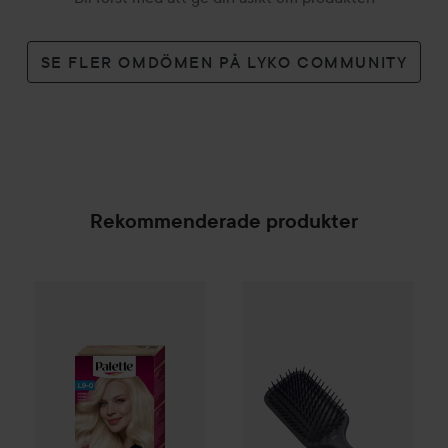
SE FLER OMDÖMEN PÅ LYKO COMMUNITY
Rekommenderade produkter
Palette
Intensive Creme Coloration
Kent Brushes
AirHedz Pro Ext
L9-0 Platinum 
SPONSRAD