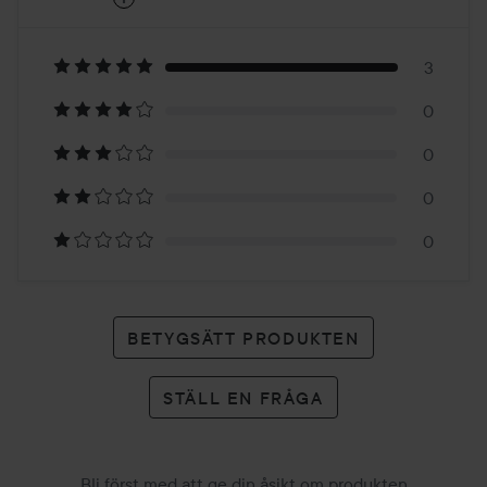
5
Baserat
på
3
0
3
0
betyg
0
0
BETYGSÄTT PRODUKTEN
STÄLL EN FRÅGA
Bli först med att ge din åsikt om produkten