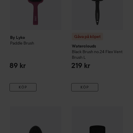
Gåva på köpet
By Lyko
Paddle Brush
Waterclouds
Black Brush
no.24 Flex Vent
Brush
L
89 kr
219 kr
KÖP
KÖP
Gåva på köpet
Waterclouds
Black Brush
WetBrush
no.23 Natural Oval 
Paddle Detangler
Bl