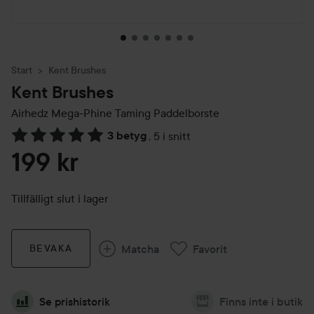
Start
Kent Brushes
Kent Brushes
Airhedz Mega-Phine Taming Paddelborste
3 betyg
,
5 i snitt
Hoppa till Betyg & kommentarer
199 kr
Tillfälligt slut i lager
Matcha
Favorit
BEVAKA
Se prishistorik
Finns inte i butik