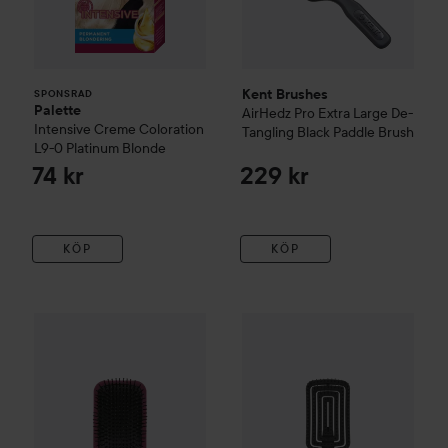
Kent Brushes
SPONSRAD
Palette
AirHedz Pro Extra Large De-
Intensive Creme Coloration
Tangling Black Paddle Brush
L9-0 Platinum Blonde
74 kr
229 kr
KÖP
KÖP
By Lyko
Paddle Brush
Gåva på köpet
Waterclouds
Bl
89 kr