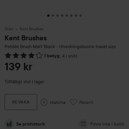
Start
Kent Brushes
Kent Brushes
Pebble Brush Matt Black - Utredningsborste travel size
1 betyg
,
4 i snitt
Hoppa till Betyg & kommentarer
139 kr
Tillfälligt slut i lager
Matcha
Favorit
BEVAKA
Se prishistorik
Finns inte i butik