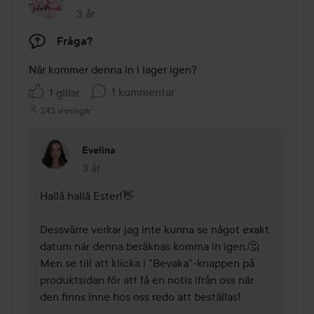
3 år
Inlägget skapades 3 år
Fråga?
När kommer denna in i lager igen?
1 kommentar
1 gillar
243 visningar
Evelina
3 år
Kommentaren lades 3 år
Hallå hallå Ester!👋

Dessvärre verkar jag inte kunna se något exakt 
datum när denna beräknas komma in igen.🤔 
Men se till att klicka i "Bevaka"-knappen på 
produktsidan för att få en notis ifrån oss när 
den finns inne hos oss redo att beställas!
