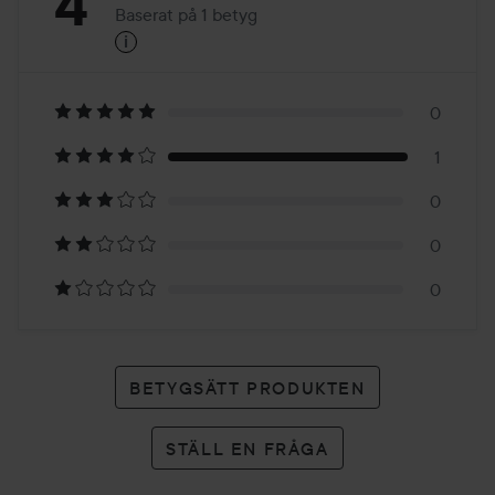
Betyg:
4
Baserat på 1 betyg
i
4
Baserat
på
0
1
1
0
betyg
0
0
BETYGSÄTT PRODUKTEN
STÄLL EN FRÅGA