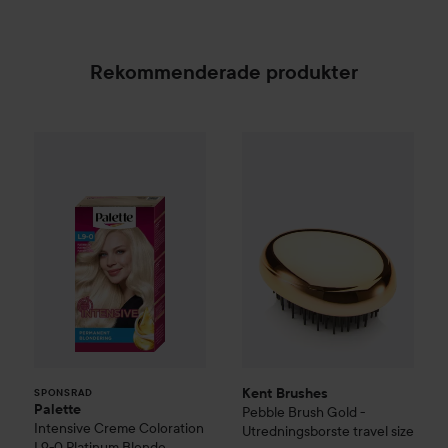
Rekommenderade produkter
Palette
Intensive Creme Coloration
Kent Brushes
Pebble Brush Gol
L9-0 Platinum 
SPONSRAD
Kent Brushes
SPONSRAD
Palette
Pebble Brush Gold -
Intensive Creme Coloration
Utredningsborste travel size
L9-0 Platinum Blonde