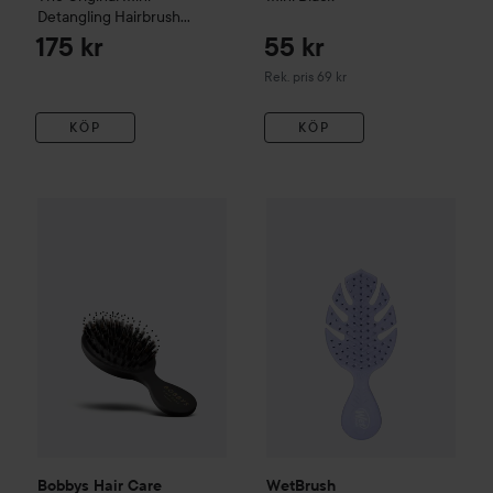
Detangling Hairbrush
Rainbow Unicorn
175 kr
55 kr
Rekommenderat pris 69 kr
Rek. pris 69 kr
KÖP
KÖP
Bobbys Hair Care
Detangling Brush Mini
129 kr
WetBrush
Go Green
Mini Deta
Bobbys Hair Care
WetBrush