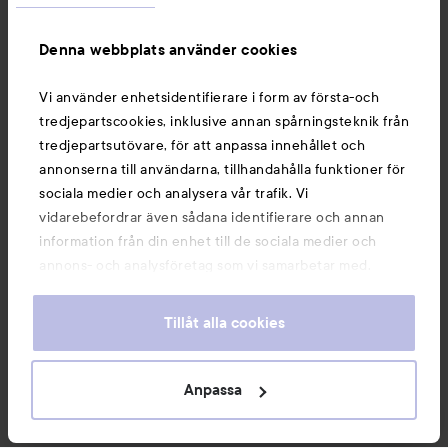
Information
Denna webbplats använder cookies
Du kanske också gillar
Vi använder enhetsidentifierare i form av första-och
tredjepartscookies, inklusive annan spårningsteknik från
tredjepartsutövare, för att anpassa innehållet och
annonserna till användarna, tillhandahålla funktioner för
sociala medier och analysera vår trafik. Vi
vidarebefordrar även sådana identifierare och annan
information från din enhet till de sociala medier och
annons- och analysföretag som vi samarbetar med.
Dessa kan i sin tur kombinera informationen med annan
information som du har tillhandahållit eller som de har
Tillåt alla cookies
samlat in när du har använt deras tjänster. Du godkänner
våra cookies vid fortsatt användande av vår webbplats.
Copyright 2026
För information om hur du kan ändra inställningarna för
Anpassa
E-handel av Avensia
cookies, se vår
Cookie Policy