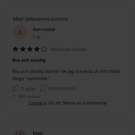
Mest hjälpsamma positiva
Ann-Louise
5 år
Inlägget skapades 5 år
Verifierad köpare
Betyg:
Bra och smidig
4
av
Bra och smidig borste när jag ska reda ut mitt blöta 
5
långa "swintohår"
Kommentera
3 gillar
1508 visningar
Logga in
för att lämna en kommentar
Ester