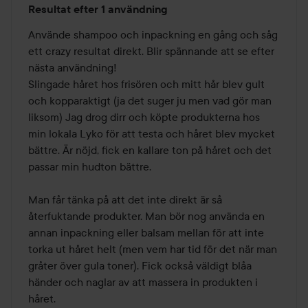
Resultat efter 1 användning
5
av
Använde shampoo och inpackning en gång och såg 
5
ett crazy resultat direkt. Blir spännande att se efter 
nästa användning! 

Slingade håret hos frisören och mitt hår blev gult 
och kopparaktigt (ja det suger ju men vad gör man 
liksom) Jag drog dirr och köpte produkterna hos 
min lokala Lyko för att testa och håret blev mycket 
bättre. Är nöjd, fick en kallare ton på håret och det 
passar min hudton bättre. 

Man får tänka på att det inte direkt är så 
återfuktande produkter. Man bör nog använda en 
annan inpackning eller balsam mellan för att inte 
torka ut håret helt (men vem har tid för det när man 
gråter över gula toner). Fick också väldigt blåa 
händer och naglar av att massera in produkten i 
håret.
