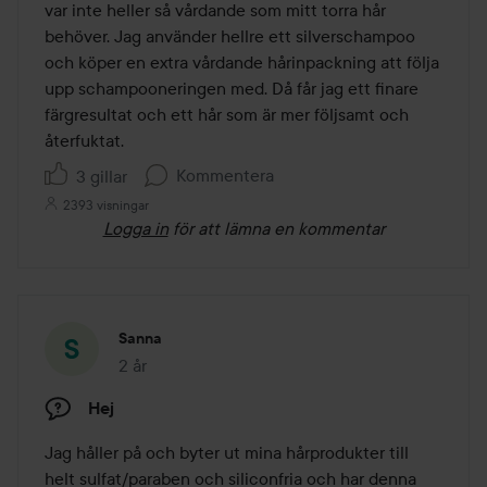
var inte heller så vårdande som mitt torra hår 
behöver. Jag använder hellre ett silverschampoo 
och köper en extra vårdande hårinpackning att följa 
upp schampooneringen med. Då får jag ett finare 
färgresultat och ett hår som är mer följsamt och 
återfuktat. 
Kommentera
3 gillar
2393 visningar
Logga in
för att lämna en kommentar
Sanna
2 år
Inlägget skapades 2 år
Hej
Jag håller på och byter ut mina hårprodukter till 
helt sulfat/paraben och siliconfria och har denna 