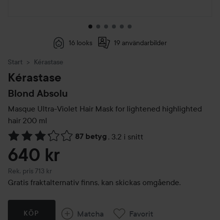
16 looks
19 användarbilder
Start
Kérastase
Kérastase
Blond Absolu
Masque Ultra-Violet Hair Mask for lightened highlighted
hair
200 ml
87 betyg
,
3.2 i snitt
Hoppa till Betyg & kommentarer
640 kr
Rekommenderat pris 713 kr
Rek. pris 713 kr
Gratis fraktalternativ finns, kan skickas omgående.
Matcha
Favorit
KÖP