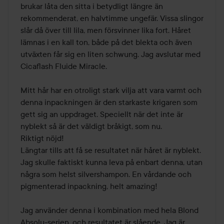
brukar låta den sitta i betydligt längre än 
rekommenderat, en halvtimme ungefär. Vissa slingor 
slår då över till lila, men försvinner lika fort. Håret 
lämnas i en kall ton, både på det blekta och även 
utväxten får sig en liten schwung. Jag avslutar med 
Cicaflash Fluide Miracle.

Mitt hår har en otroligt stark vilja att vara varmt och 
denna inpackningen är den starkaste krigaren som 
gett sig an uppdraget. Speciellt när det inte är 
nyblekt så är det väldigt bråkigt, som nu.

Riktigt nöjd!

Längtar tills att få se resultatet när håret är nyblekt.

Jag skulle faktiskt kunna leva på enbart denna, utan 
några som helst silvershampon. En vårdande och 
pigmenterad inpackning, helt amazing!

Jag använder denna i kombination med hela Blond 
Absolu-serien, och resultatet är slående. Jag är 