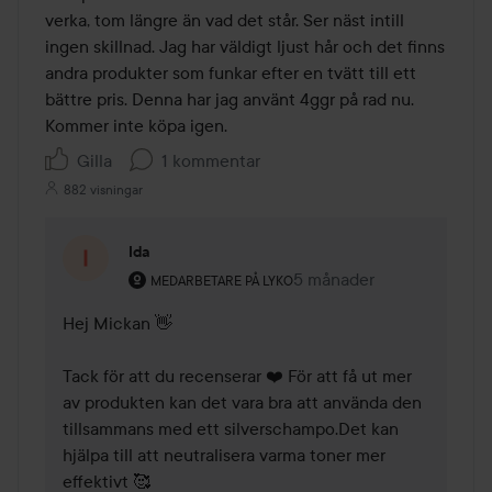
verka, tom längre än vad det står. Ser näst intill 
ingen skillnad. Jag har väldigt ljust hår och det finns 
andra produkter som funkar efter en tvätt till ett 
bättre pris. Denna har jag använt 4ggr på rad nu. 
Kommer inte köpa igen. 
Gilla
1 kommentar
882 visningar
Ida
Användarens roll: Medarbetare på Lyko.
5 månader
Kommentaren lades 5 må
MEDARBETARE PÅ LYKO
Hej Mickan 👋 

Tack för att du recenserar ❤️ För att få ut mer 
av produkten kan det vara bra att använda den 
tillsammans med ett silverschampo.Det kan 
hjälpa till att neutralisera varma toner mer 
effektivt 🥰 
