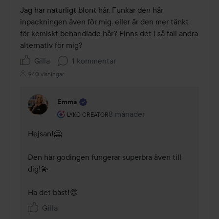
Jag har naturligt blont hår. Funkar den här 
inpackningen även för mig, eller är den mer tänkt 
för kemiskt behandlade hår? Finns det i så fall andra 
alternativ för mig?
Gilla
1 kommentar
940 visningar
Emma
Användarens roll: Lyko Creator.
8 månader
Kommentaren lades 8 månader
LYKO CREATOR
Hejsan!🤗 

Den här godingen fungerar superbra även till 
dig!💫 

Ha det bäst!😍
Gilla