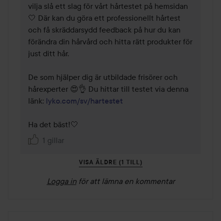
vilja slå ett slag för vårt hårtestet på hemsidan
🤍 Där kan du göra ett professionellt hårtest 
och få skräddarsydd feedback på hur du kan 
förändra din hårvård och hitta rätt produkter för 
just ditt hår.

De som hjälper dig är utbildade frisörer och 
hårexperter 😍👌 Du hittar till testet via denna 
länk: 
lyko.com/sv/hartestet
Ha det bäst!🤍
1 gillar
VISA ÄLDRE (1 TILL)
Logga in
för att lämna en kommentar