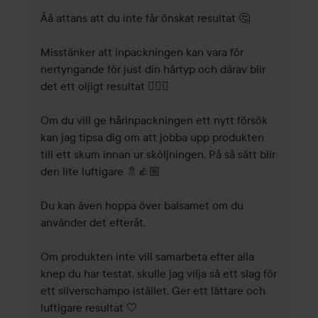
Åå attans att du inte får önskat resultat 🤔 

Misstänker att inpackningen kan vara för 
nertyngande för just din hårtyp och därav blir 
det ett oljigt resultat 🕵🏼‍♀️ 

Om du vill ge hårinpackningen ett nytt försök 
kan jag tipsa dig om att jobba upp produkten 
till ett skum innan ur sköljningen. På så sätt blir 
den lite luftigare 🚿👍🏼 

Du kan även hoppa över balsamet om du 
använder det efteråt. 

Om produkten inte vill samarbeta efter alla 
knep du har testat, skulle jag vilja så ett slag för 
ett silverschampo istället. Ger ett lättare och 
luftigare resultat 🤍 
