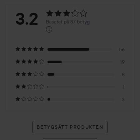
Betyg:
3.2
Baserat på 87 betyg
i
3.2
Baserat
på
56
19
87
8
betyg
1
3
BETYGSÄTT PRODUKTEN