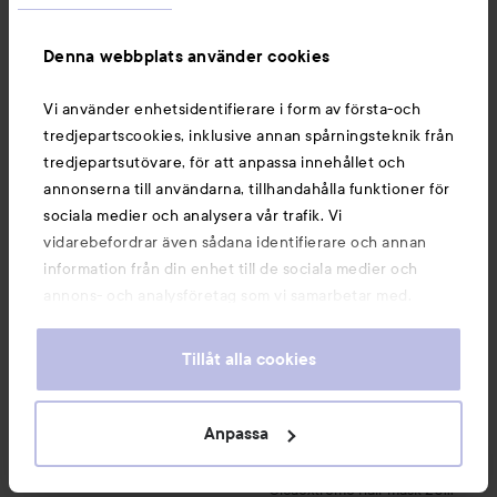
Denna webbplats använder cookies
Rekommenderade produkter
Vi använder enhetsidentifierare i form av första-och
tredjepartscookies, inklusive annan spårningsteknik från
tredjepartsutövare, för att anpassa innehållet och
Palette
Intensive Creme Coloration
L9-0 Platinum 
Kérastase
Blond Absolu
Masque
SPONSRAD
annonserna till användarna, tillhandahålla funktioner för
sociala medier och analysera vår trafik. Vi
vidarebefordrar även sådana identifierare och annan
information från din enhet till de sociala medier och
annons- och analysföretag som vi samarbetar med.
Dessa kan i sin tur kombinera informationen med annan
information som du har tillhandahållit eller som de har
Tillåt alla cookies
samlat in när du har använt deras tjänster. Du godkänner
våra cookies vid fortsatt användande av vår webbplats.
För information om hur du kan ändra inställningarna för
Anpassa
Kérastase
SPONSRAD
cookies, se vår
Cookie Policy
Palette
Blond Absolu
Masque
Intensive Creme Coloration
Cicaextreme hair mask
200