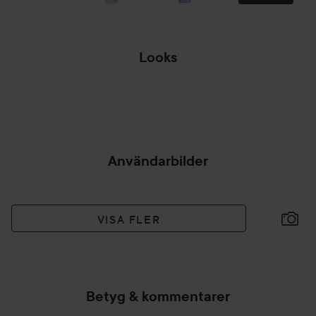
Looks
MÖRKARE OCH
MER LIV✨
🧊❄️BLONDE
🎨💇🏼‍♀️
HOPPA ÖVER SEKTIONEN
Användarbilder
VISA FLER
Betyg & kommentarer