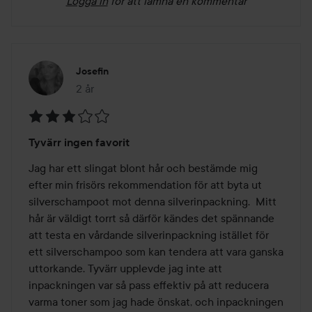
Logga in
för att lämna en kommentar
Josefin
2 år
Inlägget skapades 2 år
Betyg:
Tyvärr ingen favorit
3
av
Jag har ett slingat blont hår och bestämde mig 
5
efter min frisörs rekommendation för att byta ut 
silverschampoot mot denna silverinpackning.  Mitt 
hår är väldigt torrt så därför kändes det spännande 
att testa en vårdande silverinpackning istället för 
ett silverschampoo som kan tendera att vara ganska 
uttorkande. Tyvärr upplevde jag inte att 
inpackningen var så pass effektiv på att reducera 
varma toner som jag hade önskat, och inpackningen 