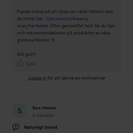
Passar också på att tipsa om vårat hårtest som 
du hittar här - 
lyko.com/sv/beauty-
scan/hartestet
. Efter genomfört test får du tips 
och rekommendationer på produkter av våra 
grymma frisörer 🌞

Allt gott!
Gilla
Logga in
för att lämna en kommentar
Sara Helena
8 månader
Inlägget skapades 8 månader
Naturligt blond