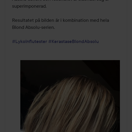
superimponerad. 

Resultatet på bilden är i kombination med hela 
Blond Absolu-serien.

#LykoInflutester
#KerastaseBlondAbsolu