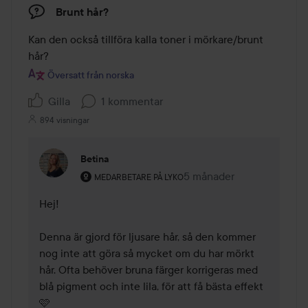
Brunt hår?
Kan den också tillföra kalla toner i mörkare/brunt 
hår?
Översatt från norska
Gilla
1 kommentar
894 visningar
Betina
Användarens roll: Medarbetare på Lyko.
5 månader
Kommentaren lades 5 må
MEDARBETARE PÅ LYKO
Hej!

Denna är gjord för ljusare hår, så den kommer 
nog inte att göra så mycket om du har mörkt 
hår. Ofta behöver bruna färger korrigeras med 
blå pigment och inte lila, för att få bästa effekt 
🩷
