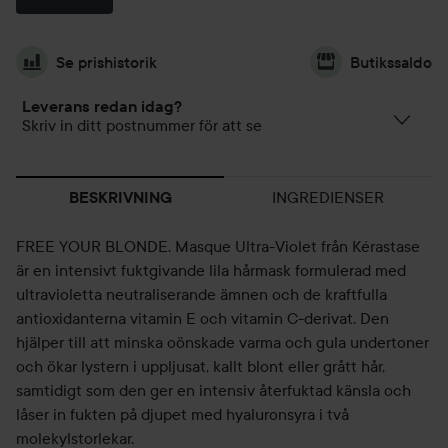
Se prishistorik
Butikssaldo
Leverans redan idag?
Skriv in ditt postnummer för att se
INGREDIENSER
BESKRIVNING
FREE YOUR BLONDE. Masque Ultra-Violet från Kérastase
är en intensivt fuktgivande lila hårmask formulerad med
ultravioletta neutraliserande ämnen och de kraftfulla
antioxidanterna vitamin E och vitamin C-derivat. Den
hjälper till att minska oönskade varma och gula undertoner
och ökar lystern i uppljusat, kallt blont eller grått hår,
samtidigt som den ger en intensiv återfuktad känsla och
låser in fukten på djupet med hyaluronsyra i två
molekylstorlekar.