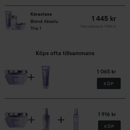
Kérastase
STEG 3: Skölj ur. Skölj omedelbart med rikligt med vatten
1 445 kr
Blond Absolu
vid kontakt med ögonen.
Utan paketpris: 1 446 kr
Trio 1
200 ml
Köps ofta tillsammans
1 065 kr
KÖP
1 916 kr
KÖP