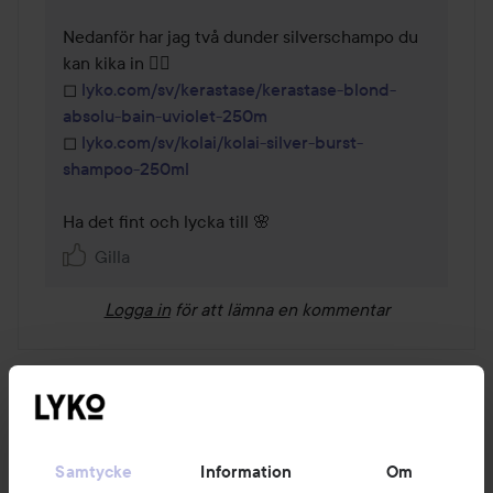
Nedanför har jag två dunder silverschampo du 
kan kika in 👇🏼

◻ 
lyko.com/sv/kerastase/kerastase-blond-
absolu-bain-uviolet-250m
◻ 
lyko.com/sv/kolai/kolai-silver-burst-
shampoo-250ml
Ha det fint och lycka till 🌸 
Gilla
Logga in
för att lämna en kommentar
VISA ALLA (71 TILL)
Samtycke
Information
Om