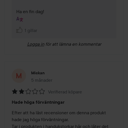
Ha en fin dag!
1 gillar
Logga in
för att lämna en kommentar
Mickan
5 månader
Inlägget skapades 5 månader
Verifierad köpare
Betyg:
Hade höga förväntningar
2
av
Efter att ha läst recensioner om denna produkt 
5
hade jag höga förväntningar. 

Tar i produkten i handukstorkar hår och låter det 