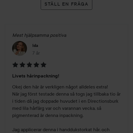
STÄLL EN FRÅGA
Mest hjälpsamma positiva
Ida
7 år
Inlägget skapades 7 år
Betyg:
Livets hårinpackning!
5
av
Okej den här är verkligen något alldeles extra! 

5
När jag först testade denna så togs jag tillbaka tio år 
i tiden då jag doppade huvudet i en Directionsburk 
med lila hårfärg var och varannan vecka, så 
pigmenterad är denna inpackning. 

Jag applicerar denna i handdukstorkat hår, och 