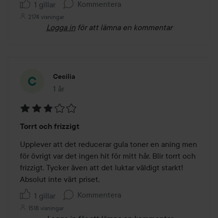
Kommentera
1 gillar
2174 visningar
Logga in
för att lämna en kommentar
Cecilia
1 år
Inlägget skapades 1 år
Betyg:
Torrt och frizzigt
3
av
Upplever att det reducerar gula toner en aning men 
5
för övrigt var det ingen hit för mitt hår. Blir torrt och 
frizzigt. Tycker även att det luktar väldigt starkt! 
Absolut inte värt priset.
Kommentera
1 gillar
1518 visningar