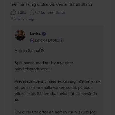
hemma, så jag undrar om den är fri från alla 3? 
Gilla
2 kommentarer
2023 visningar
Lovisa
Användarens roll: Lyko Creator.
2 år
Kommentaren lades 2 år
LYKO CREATOR
Hejsan Sanna!👋

Spännande med att byta ut dina 
hårvårdsprodukter!✨

Precis som Jenny nämner, kan jag inte heller se 
att den ska innehålla varken sulfat, paraben 
eller silikon. Så den ska funka fint att använda
🙏

Om du är ute efter en helt ny rutin, skulle jag 