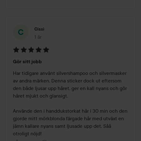
Cissi
1 år
Inlägget skapades 1 år
Betyg:
Gör sitt jobb
5
av
Har tidigare använt silvershampoo och silvermasker 
5
av andra märken. Denna sticker dock ut eftersom 
den både ljusar upp håret, ger en kall nyans och gör 
håret mjukt och glansigt. 

Använde den i handdukstorkat hår i 30 min och den 
gjorde mitt mörkblonda färgade hår med utväxt en 
jämn kallare nyans samt ljusade upp det. Såå 
otroligt nöjd!