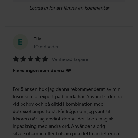
Logga in
för att lämna en kommentar
Elin
10 månader
Inlägget skapades 10 månader
Verifierad köpare
Betyg:
Finns ingen som denna ❤️
5
av
5
För 5 år sen fick jag denna rekommenderat av min 
frisör som är expert på blonda hår. Använder denna 
vid behov och då alltid i kombination med 
detoxschampo först. Får frågor om jag varit till 
frisören när jag använt denna, det är en magisk 
inpackning med andra ord. Använder aldrig 
silverschampo eller balsam pga detta är det enda 