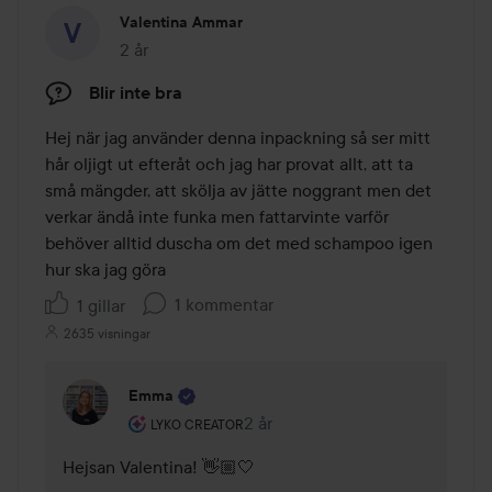
Valentina Ammar
2 år
Inlägget skapades 2 år
Blir inte bra
Hej när jag använder denna inpackning så ser mitt 
hår oljigt ut efteråt och jag har provat allt, att ta 
små mängder, att skölja av jätte noggrant men det 
verkar ändå inte funka men fattarvinte varför 
behöver alltid duscha om det med schampoo igen 
hur ska jag göra
1 kommentar
1 gillar
2635 visningar
Emma
Användarens roll: Lyko Creator.
2 år
Kommentaren lades 2 år
LYKO CREATOR
Hejsan Valentina! 👋🏼🤍
