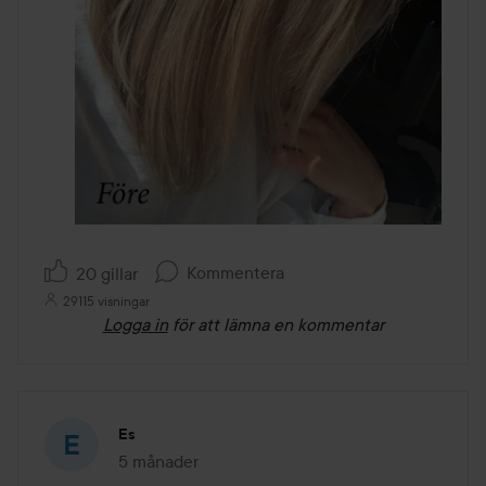
Kommentera
20 gillar
29115 visningar
Logga in
för att lämna en kommentar
Es
5 månader
Inlägget skapades 5 månader