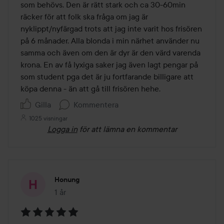
som behövs. Den är rätt stark och ca 30-60min 
räcker för att folk ska fråga om jag är 
nyklippt/nyfärgad trots att jag inte varit hos frisören 
på 6 månader. Alla blonda i min närhet använder nu 
samma och även om den är dyr är den värd varenda 
krona. En av få lyxiga saker jag även lagt pengar på 
som student pga det är ju fortfarande billigare att 
köpa denna - än att gå till frisören hehe. 
Gilla
Kommentera
1025 visningar
Logga in
för att lämna en kommentar
Honung
1 år
Inlägget skapades 1 år
Betyg: