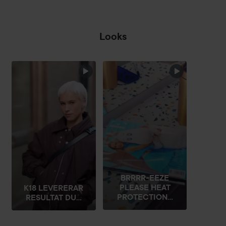
Looks
BEA
HOPPA ÖVER SEKTIONEN
BRRRR-EEZE
PLEASE HEAT
K18 LEVERERAR
PROTECTION...
RESULTAT DU...