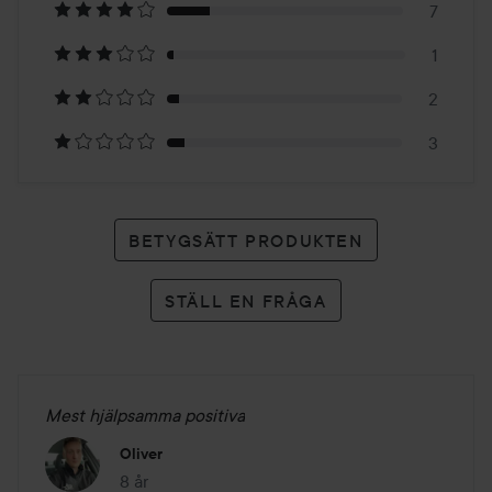
7
39
1
betyg
2
3
BETYGSÄTT PRODUKTEN
STÄLL EN FRÅGA
Mest hjälpsamma positiva
Oliver
8 år
Inlägget skapades 8 år