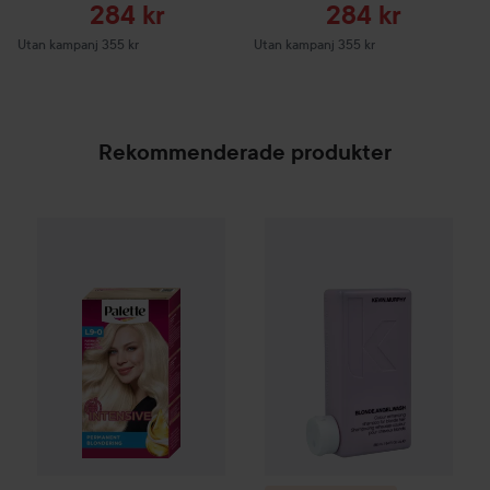
Reapris
Reapris
284 kr
284 kr
Utan kampanj 355 kr
Utan kampanj 355 kr
Rekommenderade produkter
Palette
Intensive Creme Coloration
L9-0 Platinum 
SPONSRAD
Combo Deal 20%
Kevin Murp