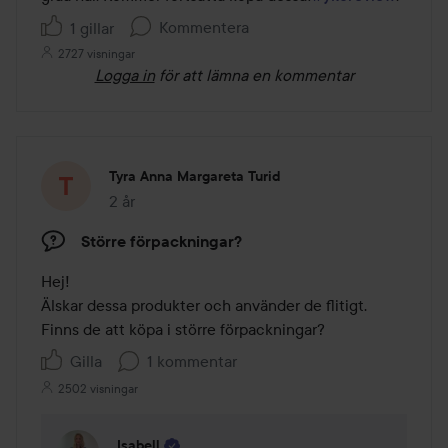
Kommentera
1 gillar
2727 visningar
Logga in
för att lämna en kommentar
Tyra Anna Margareta Turid
2 år
Inlägget skapades 2 år
Större förpackningar?
Hej! 

Älskar dessa produkter och använder de flitigt. 
Finns de att köpa i större förpackningar?
Gilla
1 kommentar
2502 visningar
Isabell