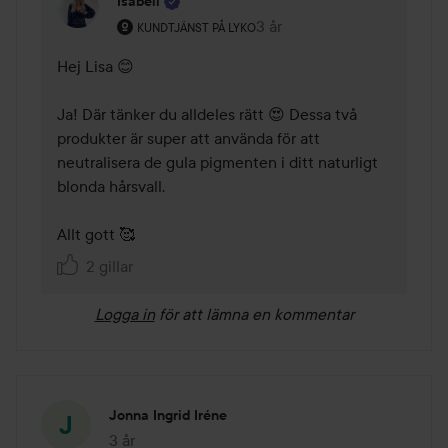
Isabell
Användarens roll: Kundtjänst på Lyko.
3 år
Kommentaren lades 3 år
KUNDTJÄNST PÅ LYKO
Hej Lisa 😊

Ja! Där tänker du alldeles rätt 😍 Dessa två 
produkter är super att använda för att 
neutralisera de gula pigmenten i ditt naturligt 
blonda hårsvall.

Allt gott 🥰
2 gillar
Logga in
för att lämna en kommentar
Jonna Ingrid Iréne
3 år
Inlägget skapades 3 år