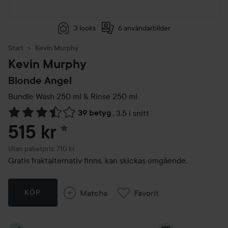
3 looks
6 användarbilder
Start
Kevin Murphy
Kevin Murphy
Blonde Angel
Bundle Wash 250 ml & Rinse 250 ml
39 betyg
,
3.5 i snitt
Hoppa till Betyg & kommentarer
515 kr
*
Utan paketpris: 710 kr
Gratis fraktalternativ finns, kan skickas omgående.
Matcha
Favorit
KÖP