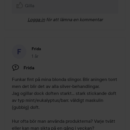
Gilla
Logga in
för att lämna en kommentar
Frida
1 år
Inlägget skapades 1 år
Frida
Funkar fint på mina blonda slingor. Blir aningen torrt 
men det blir det av alla silver-behandlingar. 

Jag ogillar dock doften starkt… stark stickande doft 
av typ mint/eukalyptus/barr, väldigt maskulin 
(gubbig) doft. 

Hur ofta bör man använda produkterna? Varje tvätt 
eller kan man sikta på en gång i veckan?