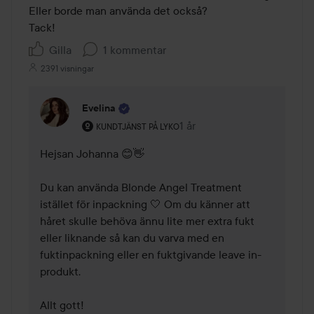
Eller borde man använda det också? 

Tack!
Gilla
1 kommentar
2391 visningar
Evelina
Användarens roll: Kundtjänst på Lyko.
1 år
Kommentaren lades 1 år
KUNDTJÄNST PÅ LYKO
Hejsan Johanna 😊👋

Du kan använda Blonde Angel Treatment 
istället för inpackning 🤍 Om du känner att 
håret skulle behöva ännu lite mer extra fukt 
eller liknande så kan du varva med en 
fuktinpackning eller en fuktgivande leave in-
produkt. 

Allt gott! 