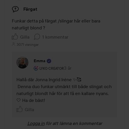
Färgat
Funkar detta på färgat /slingar hår eller bara 
naturligt blond ? 
Gilla
1 kommentar
3071 visningar
Emma
Användarens roll: Lyko Creator.
3 år
Kommentaren lades 3 år
LYKO CREATOR
Hallå där Jonna Ingrid Iréne ✨🥰

 Denna duo funkar utmärkt till både slingat och 
naturligt blondt hår för att få en kallare nyans. 
🤍 Ha de bäst!
Gilla
Logga in
för att lämna en kommentar