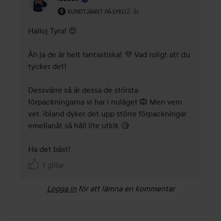
Användarens roll: Kundtjänst på Lyko.
2 år
Kommentaren lades 2 år
KUNDTJÄNST PÅ LYKO
Halloj Tyra! 😍

Åh ja de är helt fantastiska! 💜 Vad roligt att du 
tycker det!

Dessvärre så är dessa de största 
förpackningarna vi har i nuläget 🙉 Men vem 
vet, ibland dyker det upp större förpackningar 
emellanåt så håll lite utkik 🧐

Ha det bäst!
1 gillar
Logga in
för att lämna en kommentar