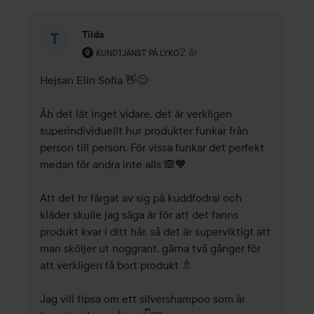
Tilda
Användarens roll: Kundtjänst på Lyko.
2 år
Kommentaren lades 2 år
KUNDTJÄNST PÅ LYKO
Hejsan Elin Sofia 👋😊

Åh det lät inget vidare, det är verkligen 
superindividuellt hur produkter funkar från 
person till person. För vissa funkar det perfekt 
medan för andra inte alls 🙈🧡

Att det hr färgat av sig på kuddfodral och 
kläder skulle jag säga är för att det fanns 
produkt kvar i ditt hår, så det är superviktigt att 
man sköljer ut noggrant, gärna två gånger för 
att verkligen få bort produkt 🚿

Jag vill tipsa om ett silvershampoo som är 