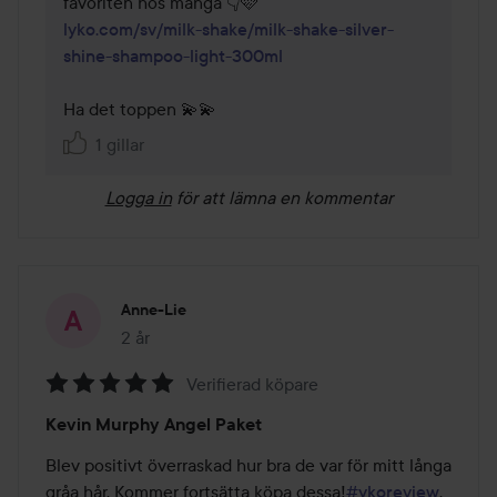
lyko.com/sv/milk-shake/milk-shake-silver-
shine-shampoo-light-300ml
Ha det toppen 💫💫
1 gillar
Logga in
för att lämna en kommentar
Anne-Lie
2 år
Inlägget skapades 2 år
Verifierad köpare
Betyg:
Kevin Murphy Angel Paket
5
av
Blev positivt överraskad hur bra de var för mitt långa 
5
gråa hår. Kommer fortsätta köpa dessa!
#ykoreview
.