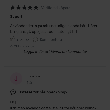
Verifierad köpare
Betyg:
Super!
5
av
Använder detta på mitt naturliga blonda hår.  Håret 
5
blir glansigt, uppljusat och naturligt 👌🏻 
Kommentera
8 gillar
21085 visningar
Logga in
för att lämna en kommentar
Johanna
1 år
Inlägget skapades 1 år
Istället för hårinpackning?
Hej,

Kan man använda detta istället för hårinpackning? 