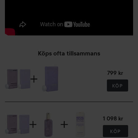
ANVÄNDNING
Applicera i nytvättat & fuktigt hår. Låt verka 1 minut, skölj.
För bästa resultat, använd efter BLONDE.ANGEL.WASH.
FÖRDELAR & EGENSKAPER
Färgkorrigerande och uppljusande för blonda och gråa hår.
Fräschar upp, återfuktar och reparerar blekt eller slingat
hår. Sulfat- & parabenfritt.
Köps ofta tillsammans
250 ml
799 kr
KÖP
1 098 kr
KÖP