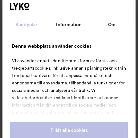
Kundservice
Samtycke
Information
Om
Information
Denna webbplats använder cookies
Du kanske också gillar
Vi använder enhetsidentifierare i form av första-och
tredjepartscookies, inklusive annan spårningsteknik från
tredjepartsutövare, för att anpassa innehållet och
annonserna till användarna, tillhandahålla funktioner för
sociala medier och analysera vår trafik. Vi
vidarebefordrar även sådana identifierare och annan
information från din enhet till de sociala medier och
annons- och analysföretag som vi samarbetar med.
Dessa kan i sin tur kombinera informationen med annan
information som du har tillhandahållit eller som de har
Tillåt alla cookies
samlat in när du har använt deras tjänster. Du godkänner