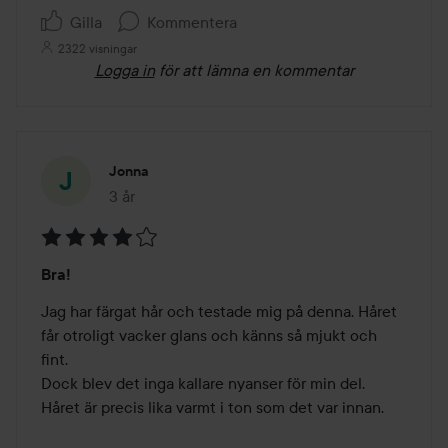
Gilla
Kommentera
2322 visningar
Logga in
för att lämna en kommentar
Jonna
3 år
Inlägget skapades 3 år
Betyg:
Bra!
4
av
Jag har färgat hår och testade mig på denna. Håret 
5
får otroligt vacker glans och känns så mjukt och 
fint.

Dock blev det inga kallare nyanser för min del. 
Håret är precis lika varmt i ton som det var innan.