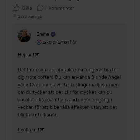
Gilla
1 kommentar
2883 visningar
Emma
Användarens roll: Lyko Creator.
1 år
Kommentaren lades 1 år
LYKO CREATOR
Hejsan!💗 

Det låter som att produkterna fungerar bra för 
dig trots doften! Du kan använda Blonde Angel 
varje tvätt om du vill hålla slingorna ljusa, men 
om du tycker att det blir för mycket kan du 
absolut sikta på att använda dem en gång i 
veckan för att bibehålla effekten utan att det 
blir för uttorkande.

Lycka till!💗 
