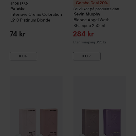
Combo Deal 20%
SPONSRAD
Palette
Se villkor på produktsidan
Intensive Creme Coloration
Kevin Murphy
Blonde Angel Wash
L9-0 Platinum Blonde
Shampoo
250 ml
Reapris
74 kr
284 kr
Utan kampanj 355 kr
KÖP
KÖP
499
Kevin Murphy
Angel
Bundle Wash 250 ml & Rinse 250 ml
Kevin Murphy
Hydrate Me
Bun
Utan pa