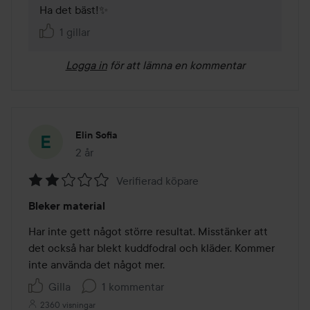
Ha det bäst!✨ 
1 gillar
Logga in
för att lämna en kommentar
Elin Sofia
2 år
Inlägget skapades 2 år
Verifierad köpare
Betyg:
Bleker material
2
av
Har inte gett något större resultat. Misstänker att 
5
det också har blekt kuddfodral och kläder. Kommer 
inte använda det något mer.
Gilla
1 kommentar
2360 visningar