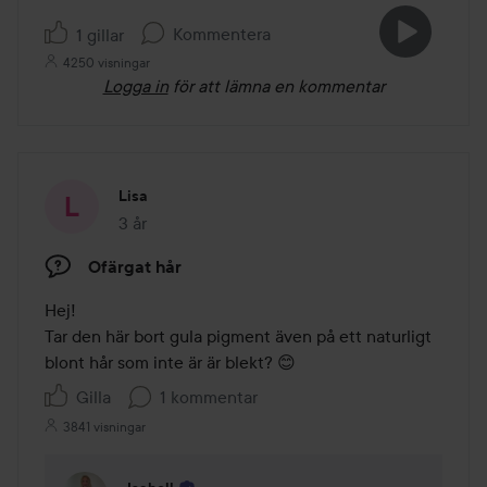
Kommentera
1 gillar
4250 visningar
Logga in
för att lämna en kommentar
Lisa
3 år
Inlägget skapades 3 år
Ofärgat hår
Hej! 

Tar den här bort gula pigment även på ett naturligt 
blont hår som inte är är blekt? 😊
Gilla
1 kommentar
3841 visningar