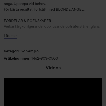
noga. Upprepa vid behov.
För bästa resultat, fortsätt med BLONDE.ANGEL.
FÖRDELAR & EGENSKAPER
Verkar färgkorrigerande, uppljusande och återställer glans.
Sulfat- & parabenfritt.
Läs mer
250 ml
Schampo
Kategori
:
Kevin Murphy Blonde Angel Treatment
1462-903-0500
Artikelnummer
:
PRODUKTBESKRIVNING
Färgkorrigerande kur för blonda hår. (Silverkur.) Vårdar och
Videos
återfuktar, fräschar upp, ger glans & liv till matta, blekta,
ljusa och gråa hår. Eliminerar effektivt oönskade gula toner.
Innehåller färgkorrigerande ingredienser, naturliga
mjukgörande ingredienser, kreatin, aminosyror och
blomextrakt.