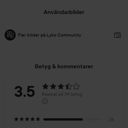
Användarbilder
Fler bilder på Lyko Community
Betyg & kommentarer
Betyg:
3.5
Baserat på 39 betyg
i
3.5
Baserat
på
26