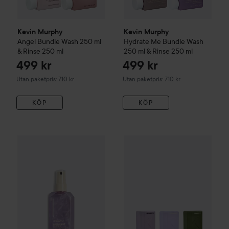
Kevin Murphy
Kevin Murphy
Angel
Bundle Wash 250 ml
Hydrate Me
Bundle Wash
& Rinse 250 ml
250 ml & Rinse 250 ml
499 kr
499 kr
Utan paketpris: 710 kr
Utan paketpris: 710 kr
KÖP
KÖP
R
2
Combo Deal 20%
Kevin Murphy
Kevin Murphy
Shimmer Me Blonde
Blonde Angel
100 ml
Bu
Ut