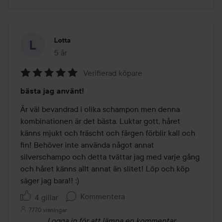
Lotta
5 år
Inlägget skapades 5 år
Verifierad köpare
Betyg:
bästa jag använt!
5
av
Är väl bevandrad i olika schampon men denna 
5
kombinationen är det bästa. Luktar gott, håret 
känns mjukt och fräscht och färgen förblir kall och 
fin! Behöver inte använda något annat 
silverschampo och detta tvättar jag med varje gång 
och håret känns allt annat än slitet! Löp och köp 
säger jag bara!! :)
Kommentera
4 gillar
7770 visningar
Logga in
för att lämna en kommentar