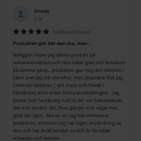
Zinaida
3 år
Inlägget skapades 3 år
Verifierad köpare
Betyg:
Produkten gör det den ska, men...
5
av
Nyliggen köpte jag denna produkt på 
5
rekommendation och blev både glad och besviken 
på samma gång... produkten gav mig den efekten i 
håret som jag var ute efter, men dessvärre fick jag 
irritierad hårbåten ( det stack och kliade i 
hårbåtten) efter enbrt första användningen.  Jag 
brukar inte ha känslig hud så det var överaskande, 
Har inte använt  det flera gånger och vågar inte 
göra det igen.  Ska se om jag kan reklamera 
produkten, eftersom jag har ingen användning av 
den och har ändå betalat ca 600 kr för både 
schampo och balsam.   