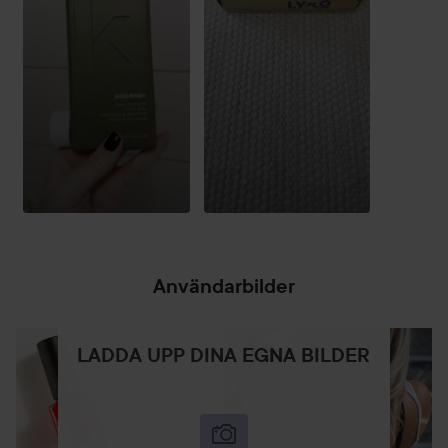
Kevin Murphy Maxi Wash Detox Shampoo
Ett detox-schampo som innehåller AHA-syror som bryter
ned fett för en ren, klar hårbotten. De balanserande
eteriska oljorna tränger ner i hårbotten för att fräscha upp
håret, rengöra och rensa en oljig (fet) eller flagnande (torr)
hårbotten.
Innehåller ingredienser som rengör och avlägsnar
lager av gamla oönskade produktrester och
kemikalier (beläggningar).
Innehåller naturliga antiseptiska ingredienser som
Användarbilder
avgiftar hår & hårbotten. Lindrar och påskyndar
läkningsprocessen vid hårbottenproblem.
LADDA UPP DINA EGNA BILDER
Applicera på vått hår och massera försiktigt
Användning:
in i hår & hårbotten (skrubba inte), låt verka i 1 minut och
skölj sedan. Avsluta alltid med ett balsam efter MAXI.WASH.
Peelar/djuprengör med AHA-syror från Papaya,