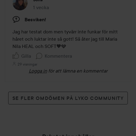
1 vecka
Inlägget skapades 1 vecka
Besviken!
Jag har testat dom men tyvärr inte funkar för mitt 
håret och luktar inte så gott! Så åter jag till Maria 
Nila HEAL och SOFT🧡🩶
Gilla
Kommentera
29 visningar
Logga in
för att lämna en kommentar
SE FLER OMDÖMEN PÅ LYKO COMMUNITY