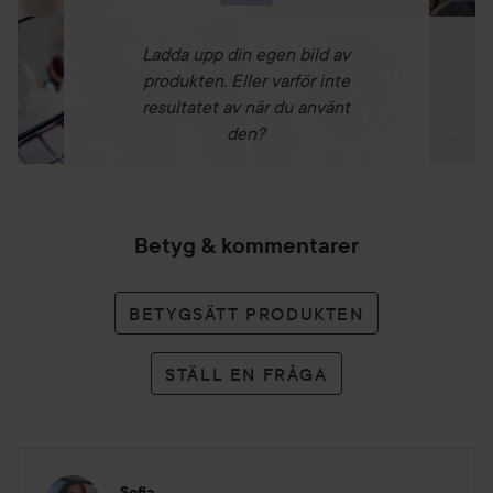
Grapefrukt och Citron.
Tar bort oönskade produktrester och kemikalier.
Ladda upp din egen bild av
Djuprengör en smutsig och flagnande hårbotten.
produkten. Eller varför inte
Förbereder håret att ta emot näringsämnen.
resultatet av när du använt
Lugnar irriterad hårbotten.
den?
Ger en briljant lyster och färg till gråa, matta, gula och
trötta hår. Balanserar produktionen av sebum
(talg). Förbehandling till färgbehandling. pH 6,0-6,6.
Betyg & kommentarer
250 ml
BETYGSÄTT PRODUKTEN
STÄLL EN FRÅGA
Sofia