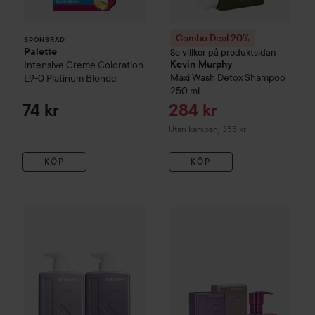
Combo Deal 20%
SPONSRAD
Palette
Se villkor på produktsidan
Intensive Creme Coloration
Kevin Murphy
Maxi Wash Detox Shampoo
L9-0 Platinum Blonde
250 ml
Reapris
74 kr
284 kr
Utan kampanj 355 kr
KÖP
KÖP
Kevin Murphy
Hydrate Me
Bundle Hydrate Me Wash 500 ml 
Kevin Murphy
Hydrate Me
Bun