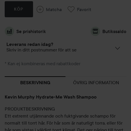
Matcha
Favorit
KÖP
Se prishistorik
Butikssaldo
Leverans redan idag?
Skriv in ditt postnummer för att se
* Kan ej kombineras med rabattkoder
ÖVRIG INFORMATION
BESKRIVNING
Kevin Murphy Hydrate-Me Wash Shampoo
PRODUKTBESKRIVNING
Ett extremt utjämnande och fuktgivande schampo för
normalt till torrt hår. För hår som är naturligt torra, eller för
hår som vistas i väldigt torrt klimat. Det ger näring till torrt