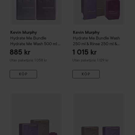
Kevin Murphy
Kevin Murphy
Hydrate Me
Bundle
Hydrate Me
Bundle Wash
Hydrate Me Wash 500 ml &
250 ml & Rinse 250 ml &
Rinse 500 ml
Masque 200 ml
885 kr
1 015 kr
Utan paketpris: 1 058 kr
Utan paketpris: 1 129 kr
KÖP
KÖP
Kevin Murphy
Hydrate Me
Bundle Wash 250 ml & Rinse 250 
Kevin Murphy
Hydrate Me
Bun