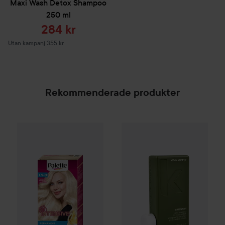
Maxi Wash Detox Shampoo
250 ml
Reapris
284 kr
Utan kampanj 355 kr
Rekommenderade produkter
Palette
Intensive Creme Coloration
L9-0 Platinum 
SPONSRAD
Combo Deal 20%
Kevin Murp