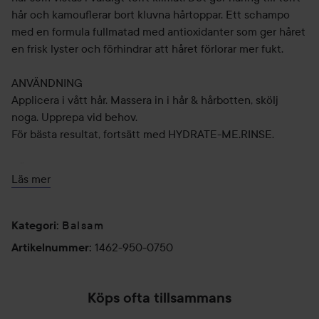
hår och kamouflerar bort kluvna hårtoppar. Ett schampo
med en formula fullmatad med antioxidanter som ger håret
en frisk lyster och förhindrar att håret förlorar mer fukt.
ANVÄNDNING
Applicera i vått hår. Massera in i hår & hårbotten, skölj
noga. Upprepa vid behov.
För bästa resultat, fortsätt med HYDRATE-ME.RINSE.
FÖRDELAR & EGENSKAPER
Läs mer
Utjämnande, tillför lyster & fukt, ger en silkeslen känsla.
Sulfat- & parabenfritt. pH 5,0-6,0.
Balsam
Kategori
:
250 ml
1462-950-0750
Artikelnummer
:
Kevin Murphy Hydrate-Me rinse
PRODUKTBESKRIVNING
Köps ofta tillsammans
Ett mycket utjämnande och återfuktande balsam för