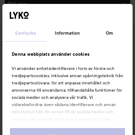
Följ oss
Kundservice
Samtycke
Information
Om
Information
Denna webbplats använder cookies
Du kanske också gillar
Vi använder enhetsidentifierare i form av första-och
tredjepartscookies, inklusive annan spårningsteknik från
tredjepartsutövare, för att anpassa innehållet och
annonserna till användarna, tillhandahålla funktioner för
sociala medier och analysera vår trafik. Vi
vidarebefordrar även sådana identifierare och annan
information från din enhet till de sociala medier och
annons- och analysföretag som vi samarbetar med.
Dessa kan i sin tur kombinera informationen med annan
information som du har tillhandahållit eller som de har