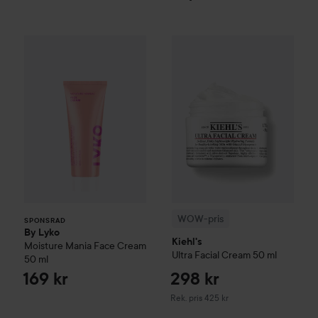
By Lyko
Moisture Mania Face Cream
50 ml
169 kr
WOW-pris
Kiehl's
Ultra Facial
C
SPONSRAD
WOW-pris
SPONSRAD
By Lyko
Kiehl's
Moisture Mania Face Cream
Ultra Facial
Cream
50 ml
50 ml
169 kr
298 kr
Rekommenderat pris 425 kr
Rek. pris 425 kr