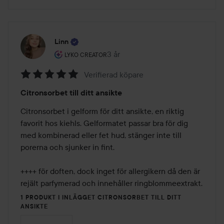
Linn
Användarens roll: Lyko Creator.
3 år
Inlägget skapades 3 år
LYKO CREATOR
Verifierad köpare
Betyg:
Citronsorbet till ditt ansikte
5
av
Citronsorbet i gelform för ditt ansikte, en riktig 
5
favorit hos kiehls. Gelformatet passar bra för dig 
med kombinerad eller fet hud, stänger inte till 
porerna och sjunker in fint.

++++ för doften, dock inget för allergikern då den är 
rejält parfymerad och innehåller ringblommeextrakt.
1 PRODUKT I INLÄGGET CITRONSORBET TILL DITT
ANSIKTE