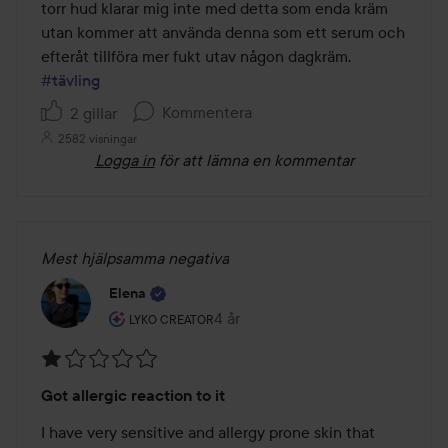
torr hud klarar mig inte med detta som enda kräm 
utan kommer att använda denna som ett serum och 
#tävling
Kommentera
2 gillar
2582 visningar
Logga in
för att lämna en kommentar
Mest hjälpsamma negativa
Elena
Användarens roll: Lyko Creator.
4 år
Inlägget skapades 4 år
LYKO CREATOR
Betyg:
Got allergic reaction to it
1
av
I have very sensitive and allergy prone skin that 