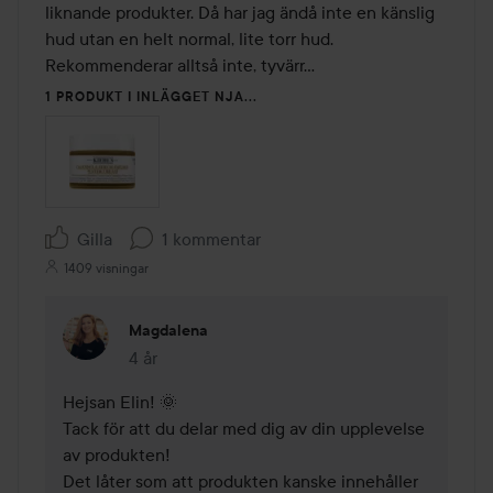
liknande produkter. Då har jag ändå inte en känslig 
hud utan en helt normal, lite torr hud. 
Rekommenderar alltså inte, tyvärr... 
1 PRODUKT I INLÄGGET NJA...
Gilla
1 kommentar
1409 visningar
Magdalena
4 år
Kommentaren lades 4 år
Hejsan Elin! 🌞   

Tack för att du delar med dig av din upplevelse 
av produkten! 

Det låter som att produkten kanske innehåller 