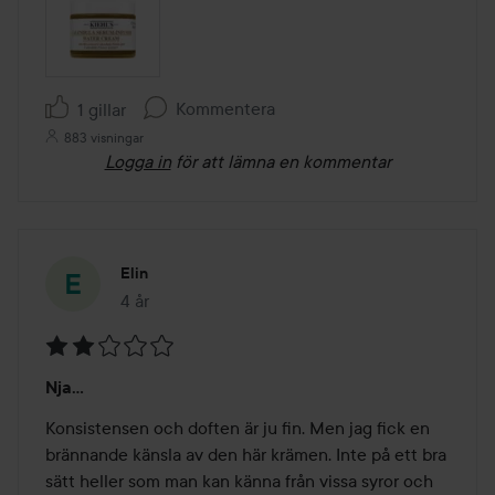
Kommentera
1 gillar
883 visningar
Logga in
för att lämna en kommentar
Elin
4 år
Inlägget skapades 4 år
Betyg:
Nja...
2
av
Konsistensen och doften är ju fin. Men jag fick en 
5
brännande känsla av den här krämen. Inte på ett bra 
sätt heller som man kan känna från vissa syror och 