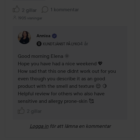
1 kommentar
2 gillar
1905 visningar
Annica
Användarens roll: Kundtjänst på Lyko.
4 år
Kommentaren lades 4 år
KUNDTJÄNST PÅ LYKO
Good morning Elena 🌞

Hope you have had a nice weekend 💖 

How sad that this one didnt work out for you 
even though you describe it as an good 
product with the smell and texture 😌 🍋 

Helpful review for others who also have 
sensitive and allergy prone-skin 🥰 
2 gillar
Logga in
för att lämna en kommentar