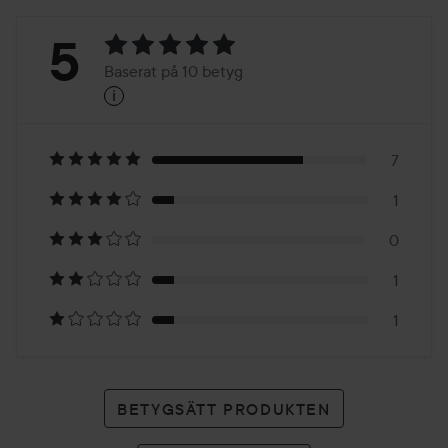
Betyg:
5
Baserat på 10 betyg
i
5
Baserat
på
7
1
10
0
betyg
1
1
BETYGSÄTT PRODUKTEN