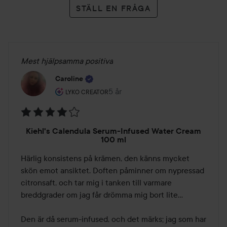
STÄLL EN FRÅGA
Mest hjälpsamma positiva
Caroline
Användarens roll: Lyko Creator.
5 år
Inlägget skapades 5 år
LYKO CREATOR
Betyg:
Kiehl's Calendula Serum-Infused Water Cream
4
100 ml
av
Härlig konsistens på krämen, den känns mycket 
5
skön emot ansiktet. Doften påminner om nypressad 
citronsaft, och tar mig i tanken till varmare 
breddgrader om jag får drömma mig bort lite...

Den är då serum-infused, och det märks; jag som har 