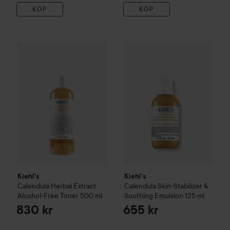
KÖP
KÖP
Kiehl's
Calendula
Herbal Extract Alcohol-Free Toner
Kiehl's
Calendula
Skin-Stabili
500 ml
8
Kiehl's
Kiehl's
Calendula
Herbal Extract
Calendula
Skin-Stabilizer &
Alcohol-Free Toner
500 ml
Soothing Emulsion
125 ml
830 kr
655 kr