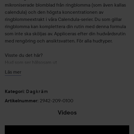
mikroniserade blomblad från ringblomma (som även kallas
calendula) och den högsta koncentrationen av
ringblommeextrakt i våra Calendula-serier. Du som gillar
ringblomma kan komplettera din rutin med denna formula
som inte ska sköljas av. Appliceras efter din hudvårdsrutin
med rengöring och ansiktsvatten. För alla hudtyper.
Visste du det här?
Hud som ser hälsosam ut
Hudens primära funktion är att verka som en skyddsbarriär
Läs mer
mot yttre påfrestningar, minimera fuktförlust från kroppen
samt motverka att ämnen som riskerar att irritera tränger
in. En hudbarriär som fungerar på ett hälsosamt och
Dagkräm
Kategori
:
gynnsamt sätt ger en fysisk och oigenomtränglig barriär
2942-209-0100
Artikelnummer
:
och gör att huden ser hälsosam och ungdomlig ut.
Videos
Hälsosam och ungdomlig hud är en hud som är återfuktad,
jämn och smidig med en slät struktur och jämn och
strålande hudton.