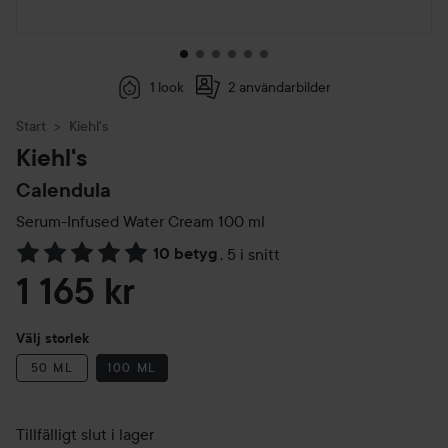
1 look
2 användarbilder
Start
Kiehl's
Kiehl's
Calendula
Serum-Infused Water Cream
100 ml
10 betyg
,
5 i snitt
Hoppa till Betyg & kommentarer
1 165 kr
Välj storlek
50 ML
100 ML
Tillfälligt slut i lager