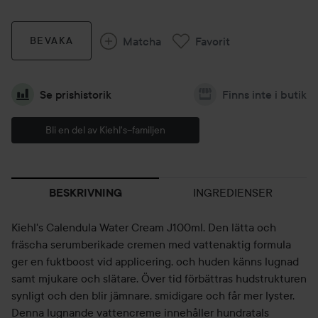
Matcha
Favorit
BEVAKA
Se prishistorik
Finns inte i butik
Bli en del av Kiehl's--familjen
INGREDIENSER
BESKRIVNING
Kiehl's Calendula Water Cream J100ml. Den lätta och
fräscha serumberikade cremen med vattenaktig formula
ger en fuktboost vid applicering, och huden känns lugnad
samt mjukare och slätare. Över tid förbättras hudstrukturen
synligt och den blir jämnare, smidigare och får mer lyster.
Denna lugnande vattencreme innehåller hundratals