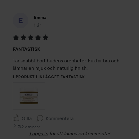
Emma
1 år
Inlägget skapades 1 år
Betyg:
FANTASTISK
5
av
Tar snabbt bort hudens orenheter. Fuktar bra och 
5
lämnar en mjuk och naturlig finish.
1 PRODUKT I INLÄGGET FANTASTISK
Gilla
Kommentera
742 visningar
Logga in
för att lämna en kommentar