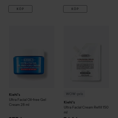
KÖP
KÖP
Kiehl's
Ultra Facial
Oil-free Gel Cream
28 ml
275 kr
WOW-pris
Kiehl's
Ultra Facial
C
WOW-pris
Kiehl's
Ultra Facial
Oil-free Gel
Kiehl's
Cream
28 ml
Ultra Facial
Cream Refill
150
ml