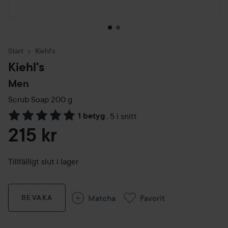
Start
Kiehl's
Kiehl's
Men
Scrub Soap
200 g
1 betyg
,
5 i snitt
Hoppa till Betyg & kommentarer
215 kr
Tillfälligt slut i lager
Matcha
Favorit
BEVAKA