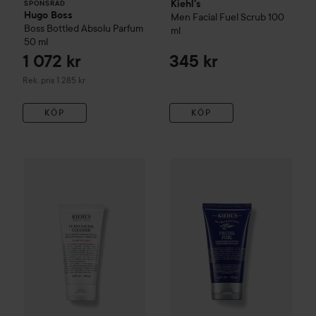
Kiehl's
SPONSRAD
Hugo Boss
Men
Facial Fuel Scrub
100
Boss Bottled
Absolu Parfum
ml
50 ml
1 072 kr
345 kr
Rekommenderat pris 1 285 kr
Rek. pris 1 285 kr
KÖP
KÖP
Kiehl's
Ultra Facial
Cleanser
150 ml
Kiehl's
Men
Facial Fuel Energi
300 kr