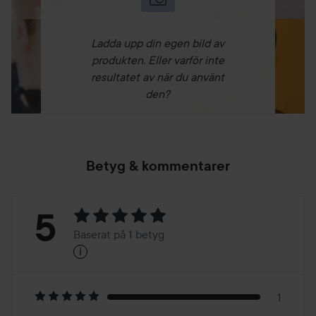
Ladda upp din egen bild av
produkten. Eller varför inte
resultatet av när du använt
den?
Betyg & kommentarer
Betyg:
5
Baserat på 1 betyg
i
5
Baserat
på
1