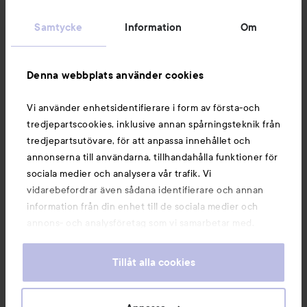
Kundservice
Samtycke
Information
Om
Information
Denna webbplats använder cookies
Du kanske också gillar
Vi använder enhetsidentifierare i form av första-och
tredjepartscookies, inklusive annan spårningsteknik från
tredjepartsutövare, för att anpassa innehållet och
annonserna till användarna, tillhandahålla funktioner för
sociala medier och analysera vår trafik. Vi
vidarebefordrar även sådana identifierare och annan
information från din enhet till de sociala medier och
annons- och analysföretag som vi samarbetar med.
Dessa kan i sin tur kombinera informationen med annan
information som du har tillhandahållit eller som de har
Tillåt alla cookies
samlat in när du har använt deras tjänster. Du godkänner
våra cookies vid fortsatt användande av vår webbplats.
Copyright 2026
För information om hur du kan ändra inställningarna för