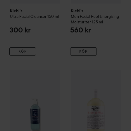
Kiehl's
Kiehl's
Ultra Facial
Cleanser
150 ml
Men
Facial Fuel Energizing
Moisturizer
125 ml
300 kr
560 kr
KÖP
KÖP
Kiehl's
Men
Facial Fuel Energizing Face Wash For Men
Kiehl's
Creme de Corps
Hydrat
500 m