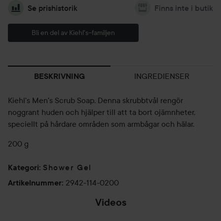
Se prishistorik
Finns inte i butik
Bli en del av Kiehl's--familjen
INGREDIENSER
BESKRIVNING
Kiehl's Men's Scrub Soap. Denna skrubbtvål rengör
noggrant huden och hjälper till att ta bort ojämnheter,
speciellt på hårdare områden som armbågar och hälar.
200 g
Shower Gel
Kategori
:
2942-114-0200
Artikelnummer
:
Videos