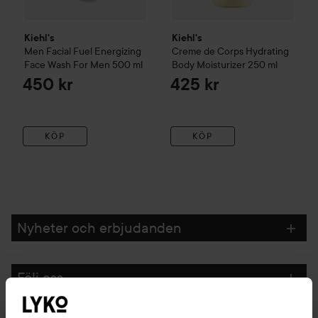
Kiehl's
Kiehl's
Men
Facial Fuel Energizing
Creme de Corps
Hydrating
Face Wash For Men
500 ml
Body Moisturizer
250 ml
450 kr
425 kr
KÖP
KÖP
Nyheter och erbjudanden
Följ oss