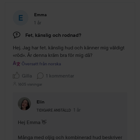
Emma
1 år
Inlägget skapades 1 år
Fet, känslig och rodnad?
Hej. Jag har fet, känslig hud och känner mig väldigt 
«röd». Är denna kräm bra för mig då?
Översatt från norska
Gilla
1 kommentar
1605 visningar
Elin
Användarens roll: Tidigare anställd.
1 år
Kommentaren lades 1 år
TIDIGARE ANSTÄLLD
Hej Emma 👋

Många med oljig och kombinerad hud beskriver 