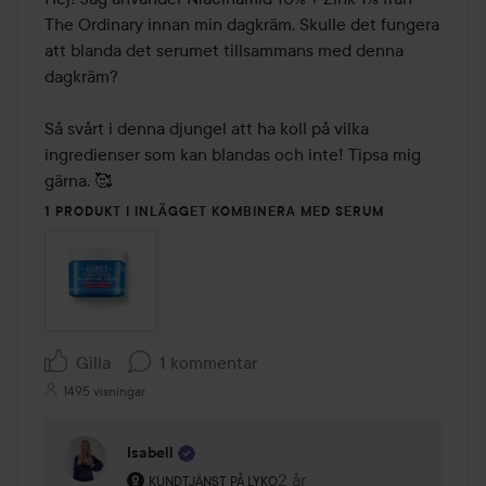
The Ordinary innan min dagkräm. Skulle det fungera 
att blanda det serumet tillsammans med denna 
dagkräm? 

Så svårt i denna djungel att ha koll på vilka 
ingredienser som kan blandas och inte! Tipsa mig 
gärna. 🥰
1 PRODUKT I INLÄGGET KOMBINERA MED SERUM
Gilla
1 kommentar
1495 visningar
Isabell
Användarens roll: Kundtjänst på Lyko.
2 år
Kommentaren lades 2 år
KUNDTJÄNST PÅ LYKO