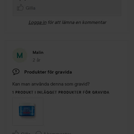
Gilla
Logga in
för att lämna en kommentar
Malin
2 år
Inlägget skapades 2 år
Produkter för gravida
Kan man använda denna som gravid? 
1 PRODUKT I INLÄGGET PRODUKTER FÖR GRAVIDA