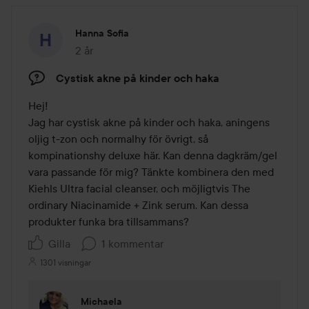
Hanna Sofia
2 år
Inlägget skapades 2 år
Cystisk akne på kinder och haka
Hej!

Jag har cystisk akne på kinder och haka, aningens 
oljig t-zon och normalhy för övrigt, så 
kompinationshy deluxe här. Kan denna dagkräm/gel 
vara passande för mig? Tänkte kombinera den med 
Kiehls Ultra facial cleanser, och möjligtvis The 
ordinary Niacinamide + Zink serum. Kan dessa 
produkter funka bra tillsammans? 
Gilla
1 kommentar
1301 visningar
Michaela