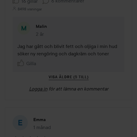
6 kommentarer
16 gillar
8498 visningar
Malin
2 år
Kommentaren lades 2 år
Jag har gått och blivit fett och oljiga i min hud 
söker ny rengöring och dagkräm och toner
Gilla
VISA ÄLDRE (5 TILL)
Logga in
för att lämna en kommentar
Emma
1 månad
Inlägget skapades 1 månad