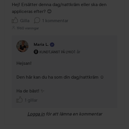
Hej! Ersätter denna dag/nattkräm eller ska den 
appliceras efter? 😊
Gilla
1 kommentar
1960 visningar
Maria L.
Användarens roll: Kundtjänst på Lyko.
1 år
Kommentaren lades 1 år
KUNDTJÄNST PÅ LYKO
Hejsan! 

Den här kan du ha som din dag/nattkräm ☺️

Ha de bäst! ✨
1 gillar
Logga in
för att lämna en kommentar