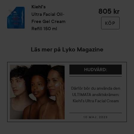
Deep Pore Daily Cleanser og Kiehl's Rare Earth Deep Pore
Kiehl's
805 kr
Cleansing Masque
Ultra Facial
Oil-
Free Gel Cream
28 ml
KÖP
Refill
150 ml
Läs mer på Lyko Magazine
HUDVÅRD
:
Därför bör du använda den
ULTIMATA ansiktskrämen:
Kiehl's Ultra Facial Cream
10 MAJ, 2023