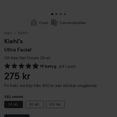
1 look
3 användarbilder
Start
Kiehl's
Kiehl's
Ultra Facial
Oil-free Gel Cream
28 ml
19 betyg
,
4.9 i snitt
Hoppa till Betyg & kommentarer
275 kr
Fri frakt vid köp från 300 kr, kan skickas omgående
Välj storlek
28 ML
50 ML
125 ML