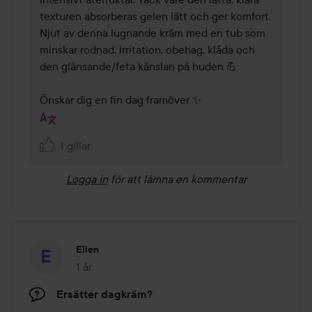
texturen absorberas gelen lätt och ger komfort. 
Njut av denna lugnande kräm med en tub som 
minskar rodnad, irritation, obehag, klåda och 
den glänsande/feta känslan på huden 💪

Önskar dig en fin dag framöver ✨
1 gillar
Logga in
för att lämna en kommentar
Ellen
1 år
Inlägget skapades 1 år
Ersätter dagkräm?