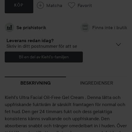
Matcha
Favorit
KÖP
Se prishistorik
Finns inte i butik
Leverans redan idag?
Skriv in ditt postnummer för att se
Bli en del av Kiehl's--familjen
INGREDIENSER
BESKRIVNING
Kiehl's Ultra Facial Oil-Free Gel Cream . Denna lätta och
uppfriskande fuktkräm är särskilt framtagen för normal och
fet hud. Den ger 24 timmars fukt och dess gelaktiga
konsistens känns svalkande och uppfriskande. Den
absorberas snabbt och tränger omedelbart in i huden. Över