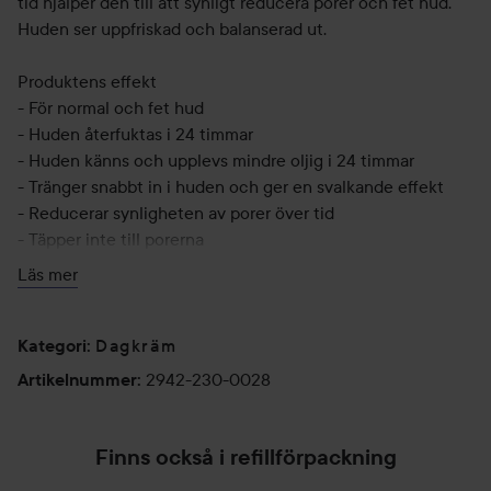
tid hjälper den till att synligt reducera porer och fet hud.
Huden ser uppfriskad och balanserad ut.
Produktens effekt
- För normal och fet hud
- Huden återfuktas i 24 timmar
- Huden känns och upplevs mindre oljig i 24 timmar
- Tränger snabbt in i huden och ger en svalkande effekt
- Reducerar synligheten av porer över tid
- Täpper inte till porerna
Läs mer
Burken är gjord av 30% återvinningsbar förpackning för att
minimera materialavfall.
Dagkräm
Kategori
:
Användning:
2942-230-0028
Artikelnummer
:
- Kan användas morgon, kväll och vid behov. Applicera
fuktkrämen i ansiktet efter din vanliga hudvårdsrutin.
Utforska gärna våra övriga hudvårdsprodukter som hjälper
Finns också i refillförpackning
mot fet hud som synligt reducerar porer: Kiehl's Rare Earth