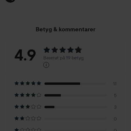
Betyg & kommentarer
Betyg:
4.9
Baserat på 19 betyg
i
4.9
Baserat
på
11
5
19
3
betyg
0
0