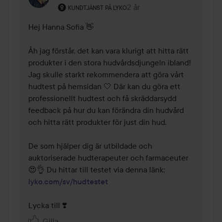
Användarens roll: Kundtjänst på Lyko.
2 år
Kommentaren lades 2 år
KUNDTJÄNST PÅ LYKO
Hej Hanna Sofia 👋

Åh jag förstår, det kan vara klurigt att hitta rätt 
produkter i den stora hudvårdsdjungeln ibland! 
Jag skulle starkt rekommendera att göra vårt 
hudtest på hemsidan 🤍 Där kan du göra ett 
professionellt hudtest och få skräddarsydd 
feedback på hur du kan förändra din hudvård 
och hitta rätt produkter för just din hud.

De som hjälper dig är utbildade och 
auktoriserade hudterapeuter och farmaceuter 
😍👌 Du hittar till testet via denna länk: 
lyko.com/sv/hudtestet
Lycka till ❣️
Gilla