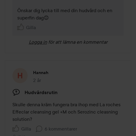
Önskar dig lycka till med din hudvård och en 
superfin dag😊
Gilla
Logga in
för att lämna en kommentar
Hannah
2 år
Inlägget skapades 2 år
Hudvårdsrutin
Skulle denna kräm fungera bra ihop med La roches 
Effeclar cleansing gel +M och Serozinc cleasning 
solution?
Gilla
6 kommentarer