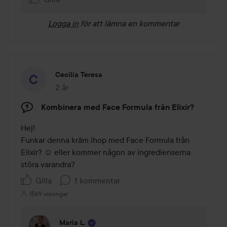
Logga in
för att lämna en kommentar
Cecilia Teresa
2 år
Inlägget skapades 2 år
Kombinera med Face Formula från Elixir?
Hej! 

Funkar denna kräm ihop med Face Formula från 
Elixir? ☺️ eller kommer någon av ingredienserna 
störa varandra?
Gilla
1 kommentar
1569 visningar
Maria L.