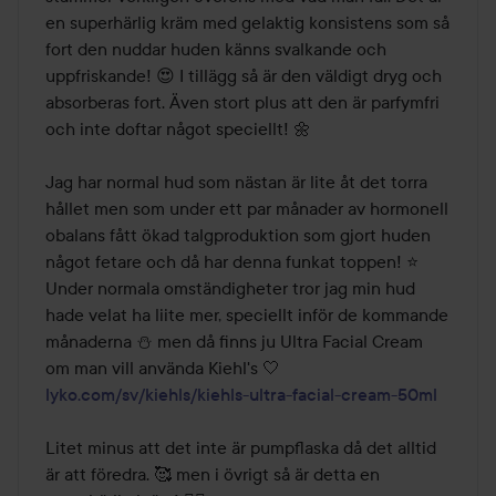
en superhärlig kräm med gelaktig konsistens som så 
fort den nuddar huden känns svalkande och 
uppfriskande! 😍 I tillägg så är den väldigt dryg och 
absorberas fort. Även stort plus att den är parfymfri 
och inte doftar något speciellt! 🌼 

Jag har normal hud som nästan är lite åt det torra 
hållet men som under ett par månader av hormonell 
obalans fått ökad talgproduktion som gjort huden 
något fetare och då har denna funkat toppen! ⭐ 
Under normala omständigheter tror jag min hud 
hade velat ha liite mer, speciellt inför de kommande 
månaderna ⛄ men då finns ju Ultra Facial Cream 
om man vill använda Kiehl's 🤍 
lyko.com/sv/kiehls/kiehls-ultra-facial-cream-50ml
Litet minus att det inte är pumpflaska då det alltid 
är att föredra. 🥰 men i övrigt så är detta en 