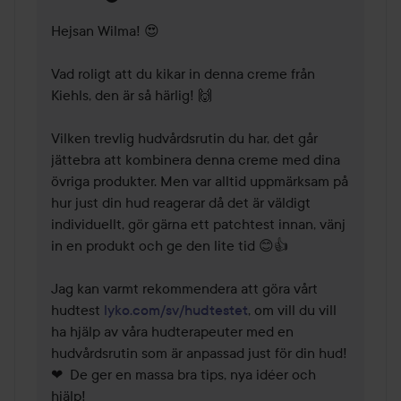
Hejsan Wilma! 😍

Vad roligt att du kikar in denna creme från 
Kiehls, den är så härlig! 🙌

Vilken trevlig hudvårdsrutin du har, det går 
jättebra att kombinera denna creme med dina 
övriga produkter. Men var alltid uppmärksam på 
hur just din hud reagerar då det är väldigt 
individuellt, gör gärna ett patchtest innan, vänj 
in en produkt och ge den lite tid 😊👍  

Jag kan varmt rekommendera att göra vårt 
hudtest 
lyko.com/sv/hudtestet
, om vill du vill 
ha hjälp av våra hudterapeuter med en 
hudvårdsrutin som är anpassad just för din hud! 
❤  De ger en massa bra tips, nya idéer och 
hjälp!  