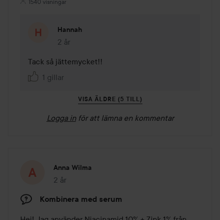
1540 visningar
Hannah
2 år
Kommentaren lades 2 år
Tack så jättemycket!!
1 gillar
VISA ÄLDRE (5 TILL)
Logga in
för att lämna en kommentar
Anna Wilma
2 år
Inlägget skapades 2 år
Kombinera med serum
Hej! Jag använder Niacinamid 10% + Zink 1% från 