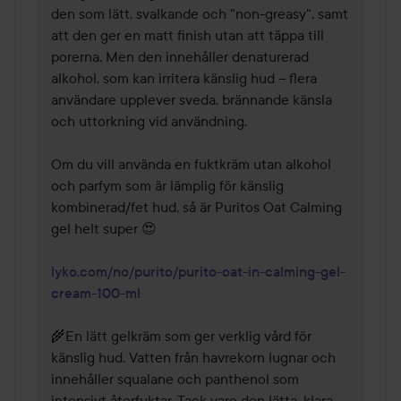
den som lätt, svalkande och "non-greasy", samt 
att den ger en matt finish utan att täppa till 
porerna. Men den innehåller denaturerad 
alkohol, som kan irritera känslig hud – flera 
användare upplever sveda, brännande känsla 
och uttorkning vid användning. 

Om du vill använda en fuktkräm utan alkohol 
och parfym som är lämplig för känslig 
kombinerad/fet hud, så är Puritos Oat Calming 
gel helt super 😍

lyko.com/no/purito/purito-oat-in-calming-gel-
cream-100-ml
🌾En lätt gelkräm som ger verklig vård för 
känslig hud. Vatten från havrekorn lugnar och 
innehåller squalane och panthenol som 
intensivt återfuktar. Tack vare den lätta, klara 