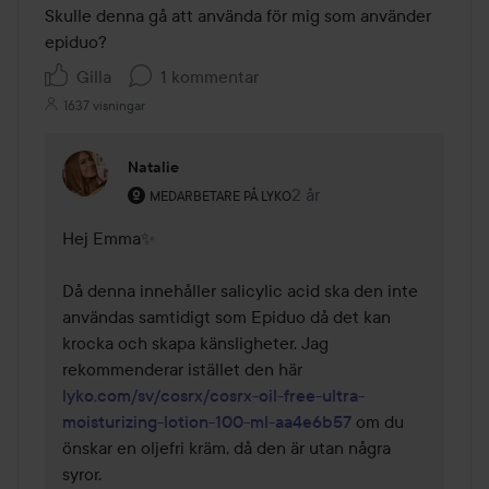
Skulle denna gå att använda för mig som använder 
epiduo? 
Gilla
1 kommentar
1637 visningar
Natalie
Användarens roll: Medarbetare på Lyko.
2 år
Kommentaren lades 2 år
MEDARBETARE PÅ LYKO
Hej Emma✨

Då denna innehåller salicylic acid ska den inte 
användas samtidigt som Epiduo då det kan 
krocka och skapa känsligheter. Jag 
rekommenderar istället den här 
lyko.com/sv/cosrx/cosrx-oil-free-ultra-
moisturizing-lotion-100-ml-aa4e6b57
 om du 
önskar en oljefri kräm, då den är utan några 
syror.
