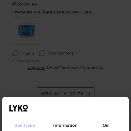
#lykoreview
1 PRODUKT I INLÄGGET FANTASTISKT BRA!
Kommentera
2 gillar
1288 visningar
Logga in
för att lämna en kommentar
VISA ALLA (10 TILL)
Samtycke
Information
Om