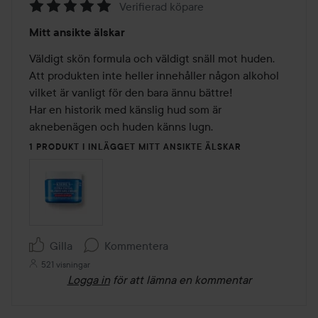
Verifierad köpare
Betyg:
Mitt ansikte älskar
5
av
Väldigt skön formula och väldigt snäll mot huden. 
5
Att produkten inte heller innehåller någon alkohol 
vilket är vanligt för den bara ännu bättre! 

Har en historik med känslig hud som är 
aknebenägen och huden känns lugn. 
1 PRODUKT I INLÄGGET MITT ANSIKTE ÄLSKAR
Gilla
Kommentera
521 visningar
Logga in
för att lämna en kommentar