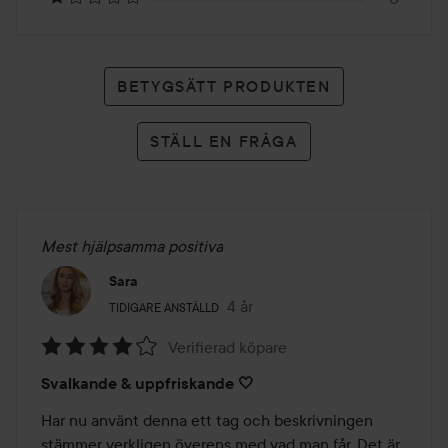
BETYGSÄTT PRODUKTEN
STÄLL EN FRÅGA
Mest hjälpsamma positiva
Sara
Användarens roll: Tidigare anställd.
4 år
Inlägget skapades 4 år
TIDIGARE ANSTÄLLD
Verifierad köpare
Betyg:
Svalkande & uppfriskande 🤍
4
av
Har nu använt denna ett tag och beskrivningen 
5
stämmer verkligen överens med vad man får. Det är 