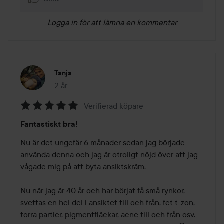
Logga in
för att lämna en kommentar
Tanja
2 år
Inlägget skapades 2 år
Verifierad köpare
Betyg:
Fantastiskt bra!
5
av
Nu är det ungefär 6 månader sedan jag började 
5
använda denna och jag är otroligt nöjd över att jag 
vågade mig på att byta ansiktskräm.

Nu när jag är 40 år och har börjat få små rynkor, 
svettas en hel del i ansiktet till och från, fet t-zon, 
torra partier, pigmentfläckar, acne till och från osv. 