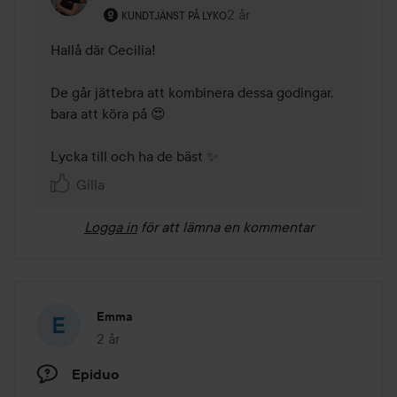
Användarens roll: Kundtjänst på Lyko.
2 år
Kommentaren lades 2 år
KUNDTJÄNST PÅ LYKO
Hallå där Cecilia! 

De går jättebra att kombinera dessa godingar, 
bara att köra på 😍

Lycka till och ha de bäst ✨
Gilla
Logga in
för att lämna en kommentar
Emma
2 år
Inlägget skapades 2 år
Epiduo