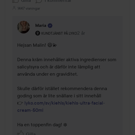
Gilla
1 kommentar
1447 visningar
Maria
Användarens roll: Kundtjänst på Lyko.
2 år
Kommentaren lades 2 år
KUNDTJÄNST PÅ LYKO
Hejsan Malin! 😄💫

Denna kräm innehåller aktiva ingredienser som 
salicylsyra och är därför inte lämplig att 
använda under en graviditet.

Skulle därför istället rekommendera denna 
goding som är lite snällare i sitt innehåll 

👉 
lyko.com/sv/kiehls/kiehls-ultra-facial-
cream-50ml
Ha en toppenfin dag! ❄️
Gilla