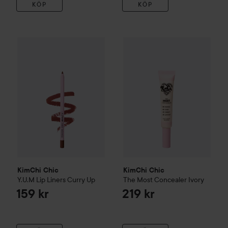
KÖP
KÖP
KimChi Chic
Y.U.M Lip Liners
Curry Up
KimChi Chic
The Most Concea
159 kr
KimChi Chic
KimChi Chic
Y.U.M Lip Liners
Curry Up
The Most Concealer
Ivory
159 kr
219 kr