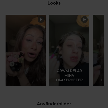
Looks
HOPPA ÖVER SEKTIONEN
GRWM DELAR
MINA
D
OSÄKERHETER
LÄ
Användarbilder