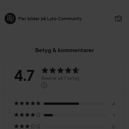
Fler bilder på Lyko Community
Betyg & kommentarer
Betyg:
4.7
Baserat på 7 betyg
i
4.7
Baserat
på
4
1
7
0