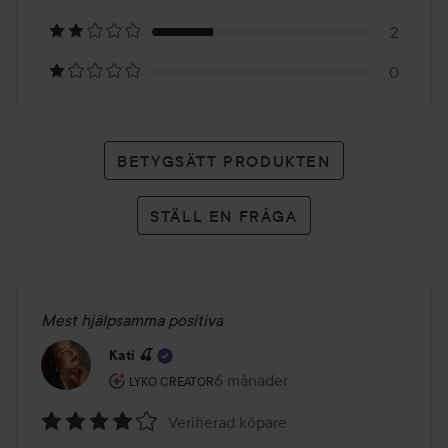
betyg
2
0
BETYGSÄTT PRODUKTEN
STÄLL EN FRÅGA
Mest hjälpsamma positiva
Kati 🍒
Användarens roll: Lyko Creator.
6 månader
Inlägget skapades 6 månader
LYKO CREATOR
Verifierad köpare
Betyg: