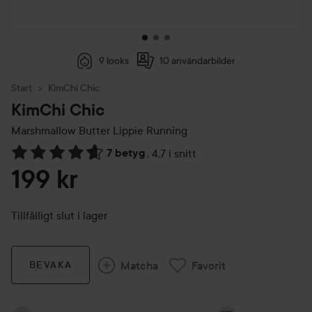
9 looks
10 användarbilder
Start
KimChi Chic
KimChi Chic
Marshmallow Butter Lippie
Running
7 betyg
,
4.7 i snitt
Hoppa till Betyg & kommentarer
199 kr
Tillfälligt slut i lager
Matcha
Favorit
BEVAKA