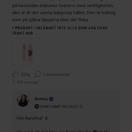
5
på hemsidan stämmer överens med verkligheten, 
den är åt det varma babyrosa hållet. Den är krämig 
men på själva läpparna blev det flaky.
1 PRODUKT I INLÄGGET INTE ALLS SOM JAG HADE
TÄNKT MIG
Gilla
1 kommentar
858 visningar
Annica
Användarens roll: Kundtjänst på Lyko.
3 år
Kommentaren lades 3 år
KUNDTJÄNST PÅ LYKO
Hej Karolina! 🌷 
