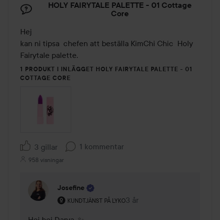
HOLY FAIRYTALE PALETTE - 01 Cottage
Core
Hej 

kan ni tipsa  chefen att beställa KimChi Chic  Holy 
1 PRODUKT I INLÄGGET HOLY FAIRYTALE PALETTE - 01
COTTAGE CORE
1 kommentar
3 gillar
958 visningar
Josefine
Användarens roll: Kundtjänst på Lyko.
3 år
Kommentaren lades 3 år
KUNDTJÄNST PÅ LYKO
Hej hej Darya. ✨
