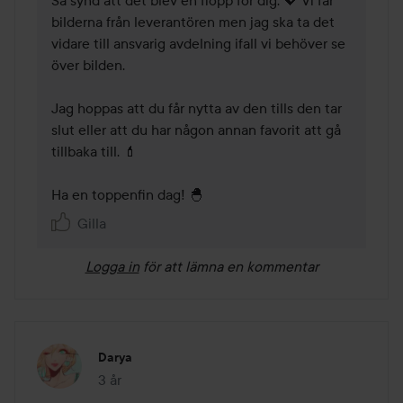
Så synd att det blev en flopp för dig. 💖 Vi får 
bilderna från leverantören men jag ska ta det 
vidare till ansvarig avdelning ifall vi behöver se 
över bilden. 

Jag hoppas att du får nytta av den tills den tar 
slut eller att du har någon annan favorit att gå 
tillbaka till. 💄 

Ha en toppenfin dag! 🐣 
Gilla
Logga in
för att lämna en kommentar
Darya
3 år
Inlägget skapades 3 år