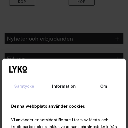
KÖP
KÖP
Nyheter och erbjudanden
Följ oss
Kundservice
Samtycke
Information
Om
Information
Denna webbplats använder cookies
Du kanske också gillar
Vi använder enhetsidentifierare i form av första-och
tredjepartscookies, inklusive annan spårningsteknik från