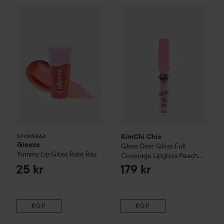
Gleeze
Yummy Lip Gloss
KimChi Chic
Rare Raz
Gloss Over Gloss
25 kr
SPONSRAD
KimChi Chic
SPONSRAD
Gleeze
Gloss Over Gloss Full
Yummy Lip Gloss
Rare Raz
Coverage Lipgloss
Peach
Shimmer
25 kr
179 kr
KÖP
KÖP