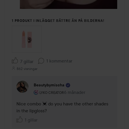
1 PRODUKT I INLÄGGET BÄTTRE ÄN PÅ BILDERNA!
1 kommentar
7 gillar
862 visningar
Beautybymischa
Användarens roll: Lyko Creator.
6 månader
Kommentaren lades 6 månader
LYKO CREATOR
Nice combo 💓 do you have the other shades 
in the lipgloss? 
1 gillar