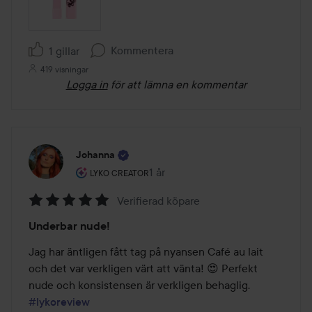
Kommentera
1 gillar
419 visningar
Logga in
för att lämna en kommentar
Johanna
Användarens roll: Lyko Creator.
1 år
Inlägget skapades 1 år
LYKO CREATOR
Verifierad köpare
Betyg:
Underbar nude!
5
av
Jag har äntligen fått tag på nyansen Café au lait 
5
och det var verkligen värt att vänta! 😍 Perfekt 
nude och konsistensen är verkligen behaglig. 
#lykoreview