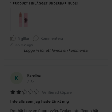
1 PRODUKT I INLÄGGET UNDERBAR NUDE!
Kommentera
5 gillar
1372 visningar
Logga in
för att lämna en kommentar
Karolina
3 år
Inlägget skapades 3 år
Verifierad köpare
Betyg:
Inte alls som jag hade tänkt mig
2
av
Det här blev en flopp tyvärr. Tycker inte färgen här 