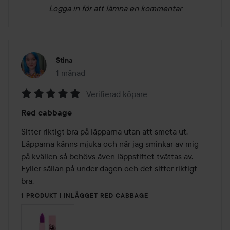
Logga in
för att lämna en kommentar
Stina
1 månad
Inlägget skapades 1 månad
Verifierad köpare
Betyg:
Red cabbage
5
av
Sitter riktigt bra på läpparna utan att smeta ut. 
5
Läpparna känns mjuka och när jag sminkar av mig 
på kvällen så behövs även läppstiftet tvättas av. 
Fyller sällan på under dagen och det sitter riktigt 
bra. 
1 PRODUKT I INLÄGGET RED CABBAGE