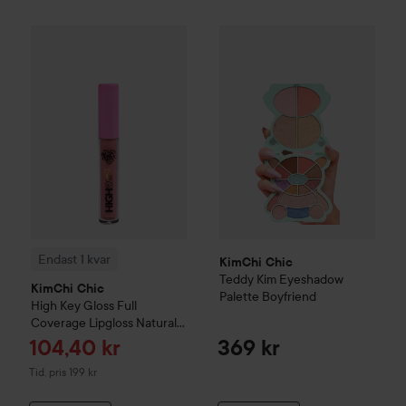
KimChi Chic
Teddy Kim Eyesh
Endast 1 kvar
KimChi Chic
High Key Gloss Full Coverage Lip
Endast 1 kvar
KimChi Chic
Teddy Kim Eyeshadow
KimChi Chic
Palette
Boyfriend
High Key Gloss Full
Coverage Lipgloss
Natural
Pink
Reapris
104,40 kr
369 kr
Tidigare pris 199 kr
Tid. pris 199 kr