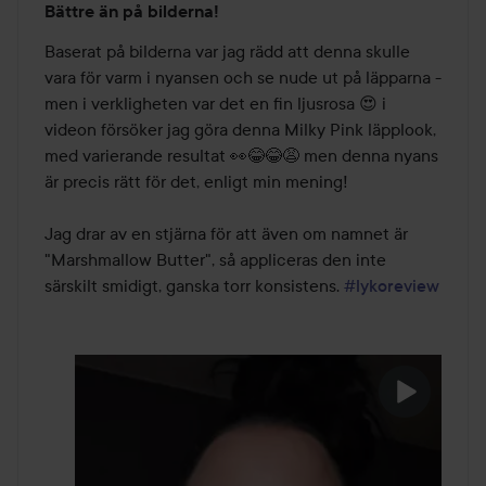
Bättre än på bilderna!
4
av
Baserat på bilderna var jag rädd att denna skulle 
5
vara för varm i nyansen och se nude ut på läpparna - 
men i verkligheten var det en fin ljusrosa 😍 i 
videon försöker jag göra denna Milky Pink läpplook, 
med varierande resultat 👀😂😂😩 men denna nyans 
är precis rätt för det, enligt min mening!

Jag drar av en stjärna för att även om namnet är 
"Marshmallow Butter", så appliceras den inte 
särskilt smidigt, ganska torr konsistens. 
#lykoreview