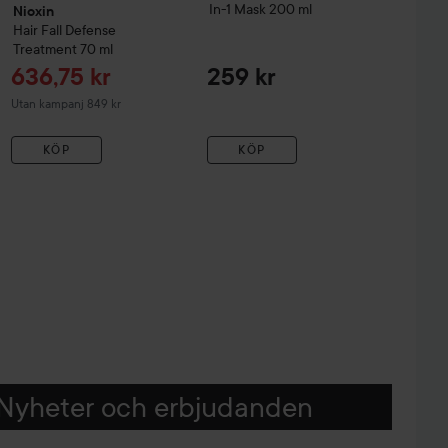
In-1 Mask
200 ml
Nioxin
Hair Fall Defense
Treatment
70 ml
Reapris
636,75 kr
259 kr
Utan kampanj 849 kr
KÖP
KÖP
Nyheter och erbjudanden