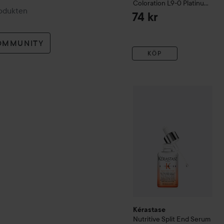
Coloration
L9-0 Platinum
rodukten
Blonde
74 kr
OMMUNITY
KÖP
Kérastase
Nutritive
Split E
Kérastase
Nutritive
Split End Serum