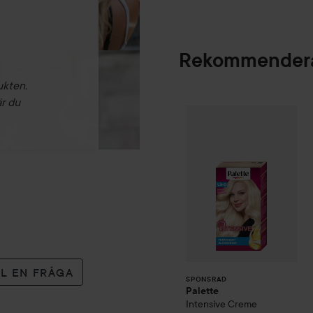
Rekommendera
ukten.
är du
Palette
Intensive
SPONSRAD
LL EN FRÅGA
SPONSRAD
Palette
Intensive Creme