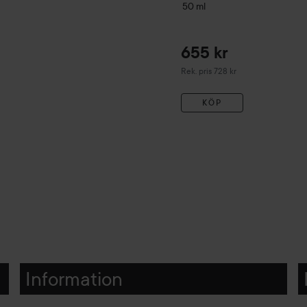
50 ml
655 kr
Rekommenderat pris 728 kr
Rek. pris 728 kr
KÖP
Information