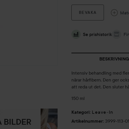
Mat
BEVAKA
Se prishistorik
Fi
BESKRIVNING
Intensiv behandling med flera
närar hårfibern. Den ger ock
att reda ut det. Den sluter hå
150 ml
Leave-In
Kategori
:
 BILDER
3999-113-0
Artikelnummer
: