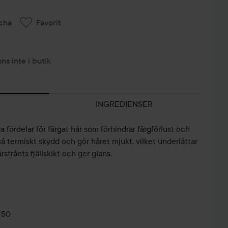
cha
Favorit
nns inte i butik
INGREDIENSER
 fördelar för färgat hår som förhindrar färgförlust och
så termiskt skydd och gör håret mjukt, vilket underlättar
rstråets fjällskikt och ger glans.
150