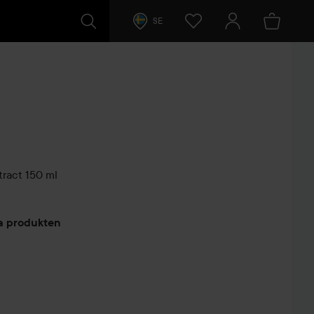
SE
tract
150 ml
arer
ta produkten