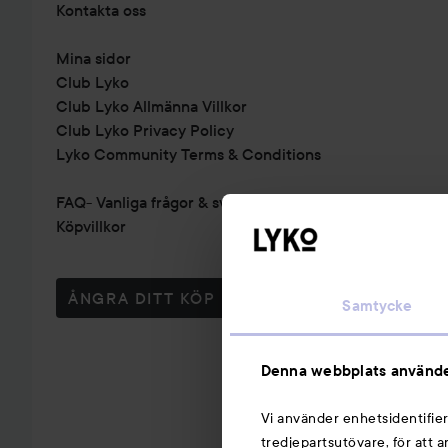
Kontakta oss
Mina sidor
Club Lyko
Club Lyko Allmänna Villkor
Club Lyko Privacy Policy
Lyko Community Terms & Conditions
FAQ- Vanliga frågor & svar
Köpvillkor
ÅNGRA DITT KÖP
Samtycke
Denna webbplats använde
Vi använder enhetsidentifier
tredjepartsutövare, för att 