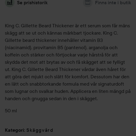
Se prishistorik
Finns inte i butik
King C. Gillette Beard Thickener är ett serum som får mäns
skägg att se ut och kännas märkbart tjockare. King C.
Gillette beard thickener innehåller vitamin B3
(niacinamid), provitamin B5 (pantenol), arganolja och
koffein och stärker och förtjockar varje hårstrå för att
skydda det mot att brytas av och få skägget att se fylligt
ut. King C. Gillette Beard Thickener vårdar även håret för
att göra det mjukt och slätt för komfort. Dessutom har den
en lätt och snabbtorkande formula med vår signaturdoft
som lugnar och svalkar huden. Applicera en liten mängd på
handen och gnugga sedan in den i skägget.
50 ml
Skäggvård
Kategori
: