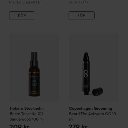
Utan kampanj 603 kr
Värde 1 277 kr
KÖP
KÖP
Nõberu Stockholm
Beard Tonic No 101 Sandalwood
Copenhagen Grooming
100 ml
Beard
2
Nõberu Stockholm
Copenhagen Grooming
Beard Tonic No 101
Beard
The Activator GO
10
Sandalwood
100 ml
ml
209 kr
279 kr