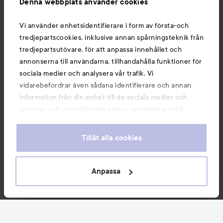
Denna webbplats använder cookies
Du kanske också gillar
Vi använder enhetsidentifierare i form av första-och
tredjepartscookies, inklusive annan spårningsteknik från
tredjepartsutövare, för att anpassa innehållet och
annonserna till användarna, tillhandahålla funktioner för
sociala medier och analysera vår trafik. Vi
vidarebefordrar även sådana identifierare och annan
information från din enhet till de sociala medier och
annons- och analysföretag som vi samarbetar med.
Dessa kan i sin tur kombinera informationen med annan
information som du har tillhandahållit eller som de har
Tillåt alla cookies
samlat in när du har använt deras tjänster. Du godkänner
våra cookies vid fortsatt användande av vår webbplats.
Copyright 2026
För information om hur du kan ändra inställningarna för
Anpassa
E-handel av Avensia
cookies, se vår
Cookie Policy