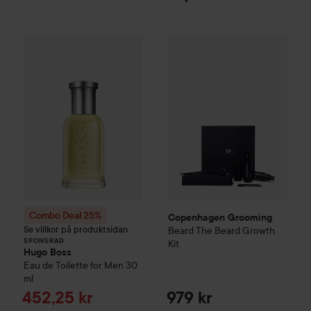
Combo Deal 25%
Hugo Boss
Copenhagen Grooming
Eau de Toilette for Me
Beard
SPONSRAD
Combo Deal 25%
Copenhagen Grooming
Se villkor på produktsidan
Beard
The Beard Growth
SPONSRAD
Kit
Hugo Boss
Eau de Toilette for Men
30
ml
Reapris
452,25 kr
979 kr