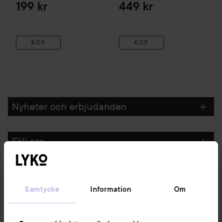
199 kr
449 kr
KÖP
KÖP
Nyheter och erbjudanden
Följ oss
Kundservice
Samtycke
Information
Om
Information