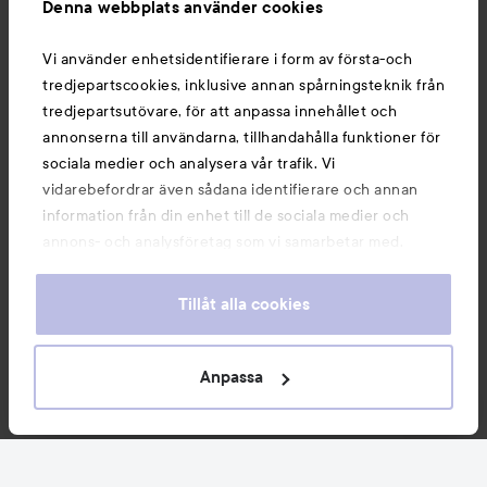
Denna webbplats använder cookies
Du kanske också gillar
Vi använder enhetsidentifierare i form av första-och
tredjepartscookies, inklusive annan spårningsteknik från
tredjepartsutövare, för att anpassa innehållet och
annonserna till användarna, tillhandahålla funktioner för
sociala medier och analysera vår trafik. Vi
vidarebefordrar även sådana identifierare och annan
information från din enhet till de sociala medier och
annons- och analysföretag som vi samarbetar med.
Dessa kan i sin tur kombinera informationen med annan
information som du har tillhandahållit eller som de har
Tillåt alla cookies
samlat in när du har använt deras tjänster. Du godkänner
våra cookies vid fortsatt användande av vår webbplats.
Copyright 2026
För information om hur du kan ändra inställningarna för
Anpassa
E-handel av Avensia
cookies, se vår
Cookie Policy