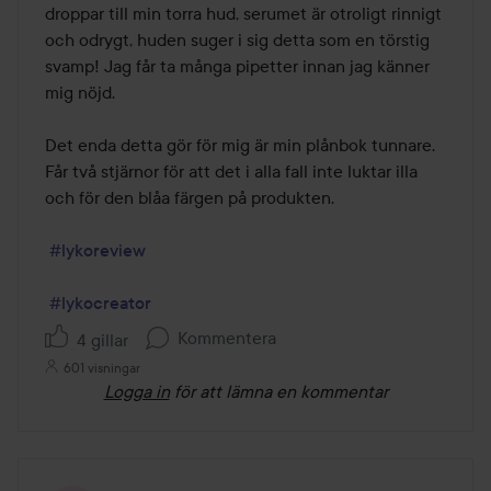
droppar till min torra hud, serumet är otroligt rinnigt 
och odrygt, huden suger i sig detta som en törstig 
svamp! Jag får ta många pipetter innan jag känner 
mig nöjd.

Det enda detta gör för mig är min plånbok tunnare. 
Får två stjärnor för att det i alla fall inte luktar illa 
och för den blåa färgen på produkten.

#lykoreview
#lykocreator
Kommentera
4 gillar
601 visningar
Logga in
för att lämna en kommentar