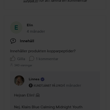
Logga in
för att lämna en kommentar
Elin
4 månader
Inlägget skapades 4 månader
Innehåll
Innehåller produkten kopparpeptider?
Gilla
1 kommentar
340 visningar
Linnea
Användarens roll: Kundtjänst på Lyko.
4 månader
Kommentaren lades 4 mån
KUNDTJÄNST PÅ LYKO
Hejsan Elin! 🤗 

Nej, Klairs Blue Calming Midnight Youth 