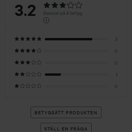
Betyg:
3.2
Baserat på 4 betyg
i
3.2
Baserat
på
3
0
4
0
betyg
1
0
BETYGSÄTT PRODUKTEN
STÄLL EN FRÅGA