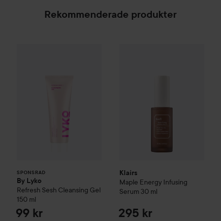
Rekommenderade produkter
By Lyko
Refresh Sesh Cleansing Gel
150 ml
99 kr
Klairs
Maple Energy Infusing 
SPONSRAD
Klairs
SPONSRAD
By Lyko
Maple Energy Infusing
Refresh Sesh Cleansing Gel
Serum
30 ml
150 ml
99 kr
295 kr