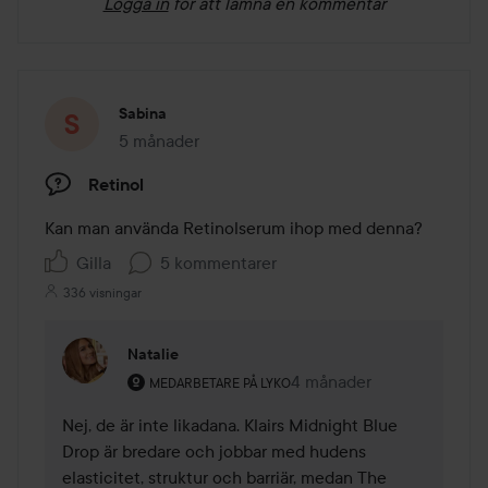
Logga in
för att lämna en kommentar
Sabina
5 månader
Inlägget skapades 5 månader
Retinol
Kan man använda Retinolserum ihop med denna?
Gilla
5 kommentarer
336 visningar
Natalie
Användarens roll: Medarbetare på Lyko.
4 månader
Kommentaren lades 4 må
MEDARBETARE PÅ LYKO
Nej, de är inte likadana. Klairs Midnight Blue 
Drop är bredare och jobbar med hudens 
elasticitet, struktur och barriär, medan The 