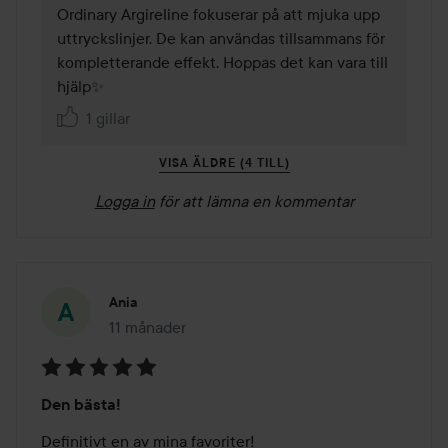
Ordinary Argireline fokuserar på att mjuka upp 
uttryckslinjer. De kan användas tillsammans för 
kompletterande effekt. Hoppas det kan vara till 
hjälp✨
1 gillar
VISA ÄLDRE (4 TILL)
Logga in
för att lämna en kommentar
Ania
11 månader
Inlägget skapades 11 månader
Betyg:
Den bästa!
5
av
Definitivt en av mina favoriter!
