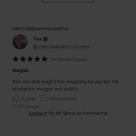
Mest hjälpsamma positiva
Tina
Användarens roll: Lyko Creator.
10 månader
Inlägget skapades 10 månader
LYKO CREATOR
Verifierad köpare
Betyg:
Magisk
5
av
Ren och skär magi! Efter rengöring tar jag den här 
5
produkten, morgon och kväll!⭐️ 
Kommentera
3 gillar
897 visningar
Logga in
för att lämna en kommentar