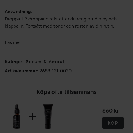
Användning:
Droppa 1-2 droppar direkt efter du rengjort din hy och
klappa in. Fortsätt med toner och resten av din rutin.
20 ml
Läs mer
Serum & Ampull
Kategori
:
2688-121-0020
Artikelnummer
:
Köps ofta tillsammans
660 kr
KÖP