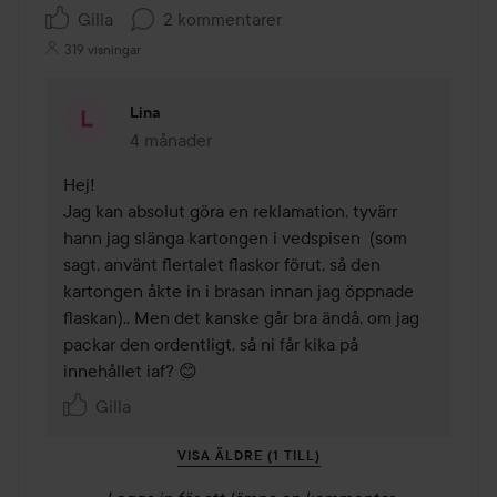
Gilla
2 kommentarer
319 visningar
Lina
4 månader
Kommentaren lades 4 månader
Hej! 

Jag kan absolut göra en reklamation, tyvärr 
hann jag slänga kartongen i vedspisen  (som 
sagt, använt flertalet flaskor förut, så den 
kartongen åkte in i brasan innan jag öppnade 
flaskan).. Men det kanske går bra ändå, om jag 
packar den ordentligt, så ni får kika på 
innehållet iaf? 😊
Gilla
VISA ÄLDRE (1 TILL)