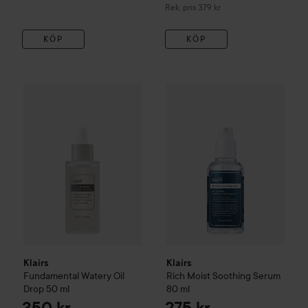
Rekommenderat pris 379 kr
Rek. pris 379 kr
KÖP
KÖP
350 kr
Klairs
Fundamental
Watery Oil Drop
Klairs
50 ml
Rich Moist Soothing
Ser
Rekommenderat pris 439 kr
Klairs
Klairs
Fundamental
Watery Oil
Rich Moist Soothing
Serum
Drop
50 ml
80 ml
350 kr
275 kr