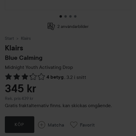
2 användarbilder
Start
Klairs
Klairs
Blue Calming
Midnight Youth Activating Drop
4 betyg
,
3.2 i snitt
Hoppa till Betyg & kommentarer
345 kr
Rekommenderat pris 439 kr
Rek. pris 439 kr
Gratis fraktalternativ finns, kan skickas omgående.
Matcha
Favorit
KÖP