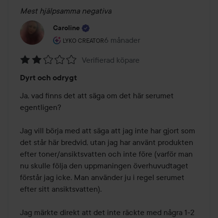
Mest hjälpsamma negativa
Caroline
Användarens roll: Lyko Creator.
6 månader
Inlägget skapades 6 månader
LYKO CREATOR
Verifierad köpare
Betyg:
Dyrt och odrygt
2
av
Ja, vad finns det att säga om det här serumet 
5
egentligen?

Jag vill börja med att säga att jag inte har gjort som 
det står här bredvid, utan jag har använt produkten 
efter toner/ansiktsvatten och inte före (varför man 
nu skulle följa den uppmaningen överhuvudtaget 
förstår jag icke. Man använder ju i regel serumet 
efter sitt ansiktsvatten). 

Jag märkte direkt att det inte räckte med några 1-2 