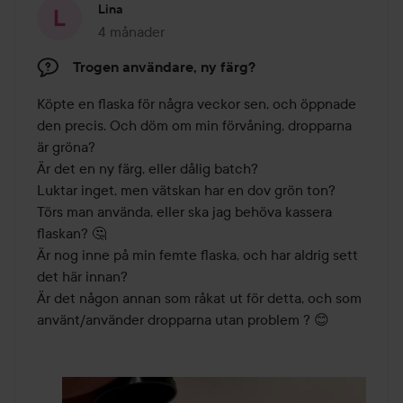
Lina
4 månader
Inlägget skapades 4 månader
Trogen användare, ny färg?
Köpte en flaska för några veckor sen, och öppnade 
den precis. Och döm om min förvåning, dropparna 
är gröna? 

Är det en ny färg, eller dålig batch? 

Luktar inget, men vätskan har en dov grön ton? 

Törs man använda, eller ska jag behöva kassera 
flaskan? 🤔 

Är nog inne på min femte flaska, och har aldrig sett 
det här innan? 

Är det någon annan som råkat ut för detta, och som 
använt/använder dropparna utan problem ? 😊