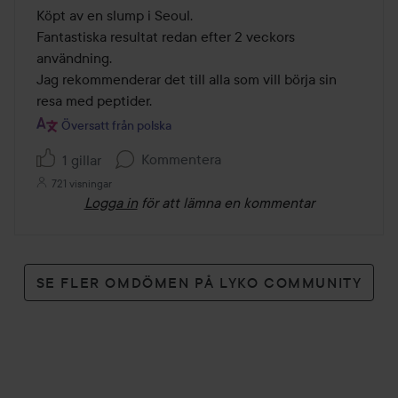
5
Köpt av en slump i Seoul.

Fantastiska resultat redan efter 2 veckors 
användning.

Jag rekommenderar det till alla som vill börja sin 
resa med peptider.
Översatt från polska
Kommentera
1 gillar
721 visningar
Logga in
för att lämna en kommentar
SE FLER OMDÖMEN PÅ LYKO COMMUNITY