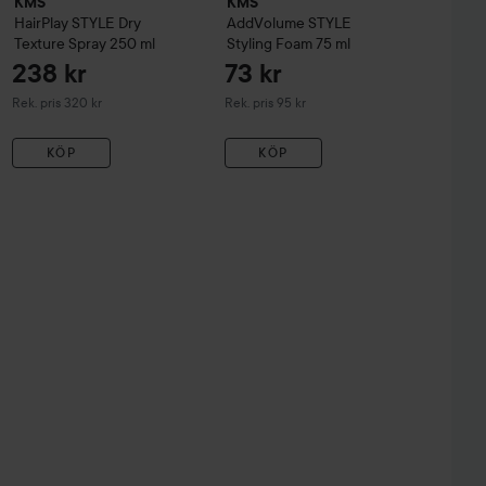
KMS
KMS
HairPlay
STYLE
Dry
AddVolume
STYLE
Texture Spray
250 ml
Styling Foam
75 ml
238 kr
73 kr
Rekommenderat pris 320 kr
Rekommenderat pris 95 kr
Rek. pris 320 kr
Rek. pris 95 kr
KÖP
KÖP