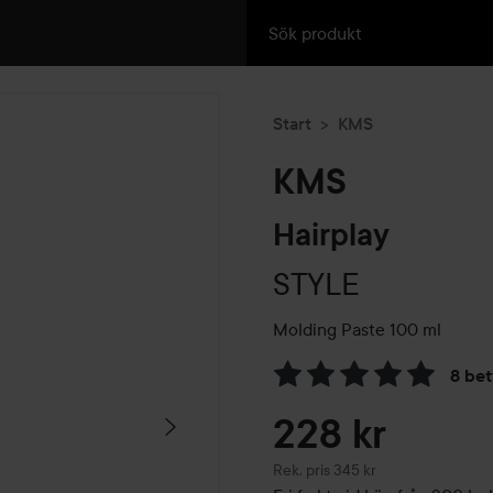
Start
KMS
KMS
Hairplay
STYLE
Molding Paste
100 ml
8 be
Hoppa till Betyg & komment
228 kr
Rekommenderat pris 345 kr
Rek. pris 345 kr