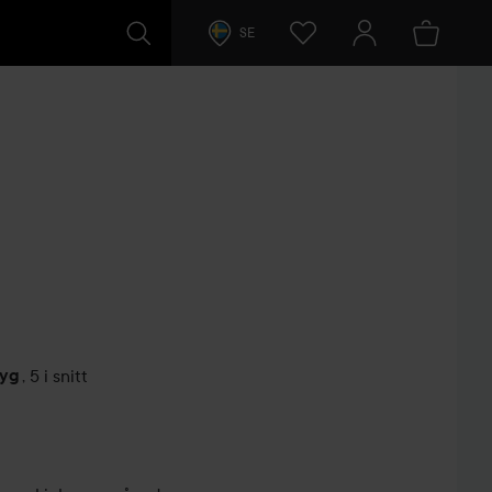
SE
tyg
,
5 i snitt
arer