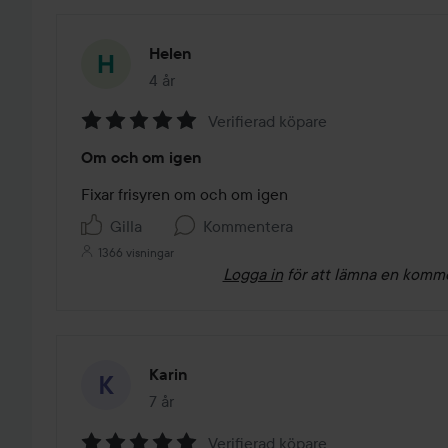
Helen
4 år
Inlägget skapades 4 år
Verifierad köpare
Betyg:
Om och om igen
5
av
Fixar frisyren om och om igen
5
Gilla
Kommentera
1366 visningar
Logga in
för att lämna en komm
Karin
7 år
Inlägget skapades 7 år
Verifierad köpare