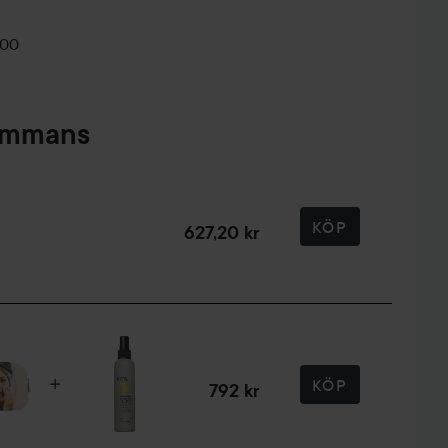
100
sammans
KÖP
627,20 kr
KÖP
792 kr