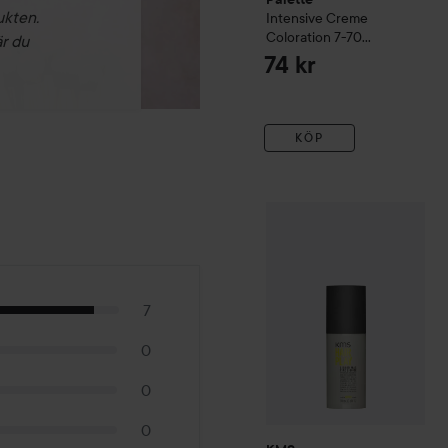
ukten.
Intensive Creme
Coloration
7-70
är du
Terracotta Medium
74 kr
Blonde
KÖP
KMS
Hairplay
STYLE
Liquid
7
0
0
0