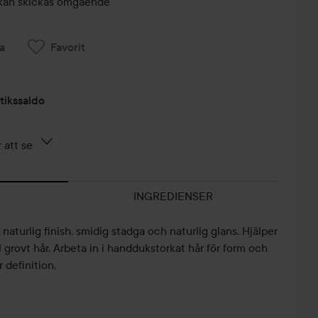
r, kan skickas omgående
a
Favorit
tikssaldo
 att se
INGREDIENSER
aturlig finish, smidig stadga och naturlig glans. Hjälper
ill grovt hår. Arbeta in i handdukstorkat hår för form och
r definition.