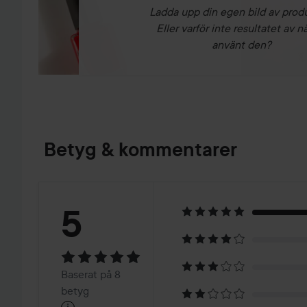
Ladda upp din egen bild av prod
Eller varför inte resultatet av n
använt den?
Betyg & kommentarer
Betyg:
5
5
Baserat
Baserat på 8
på
betyg