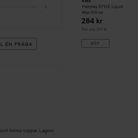
KMS
Hairplay
STYLE
Liquid
1
Wax
100 ml
284 kr
Rekommenderat pris 320 kr
Rek. pris 320 kr
LL EN FRÅGA
KÖP
p och forma toppar. Lagom 