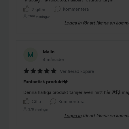
Kommentera
2 gillar
1799 visningar
Logga in
för att lämna en komm
Malin
4 månader
Inlägget skapades 4 månader
Verifierad köpare
Betyg:
Fantastisk produkt❤️
5
av
Denna härliga produkt tämjer även mitt hår 🤩🙌 mag
5
Gilla
Kommentera
378 visningar
Logga in
för att lämna en komm