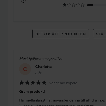
i
8
betyg
BETYGSÄTT PRODUKTEN
STÄ
Mest hjälpsamma positiva
Charlotta
6 år
Inlägget skapades 6 år
Verifierad köpare
Betyg:
Grym produkt!
5
av
Har mellanlångt hår, använder denna till att dra iho
5
"kladdig", lättarbetad, hållbart resultat! Grym!