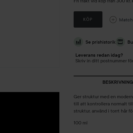
Fri frakt vid köp från 300 k
Match
KÖP
Se prishistorik
Bu
Leverans redan idag?
Skriv in ditt postnummer för
BESKRIVNING
Ger struktur med en modern n
till att kontrollera normalt t
struktur, använd i torrt hår fö
100 ml