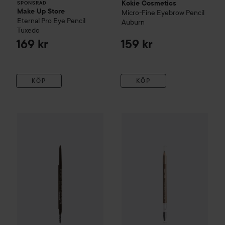
Kokie Cosmetics
SPONSRAD
Make Up Store
Micro-Fine Eyebrow Pencil
Eternal Pro Eye Pencil
Auburn
Tuxedo
169 kr
159 kr
KÖP
KÖP
Catrice
Slim'Matic Ultra Precise Brow Pencil Waterproof
Lumene
Eyebrow Shaping Pen
04