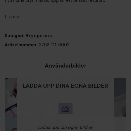
Fyll i dina bryn tills du uppnår ett önskat resultat.
0,09 g
Läs mer
Brynpenna
Kategori
:
2702-111-0002
Artikelnummer
:
Användarbilder
LADDA UPP DINA EGNA BILDER
Ladda upp din egen bild av