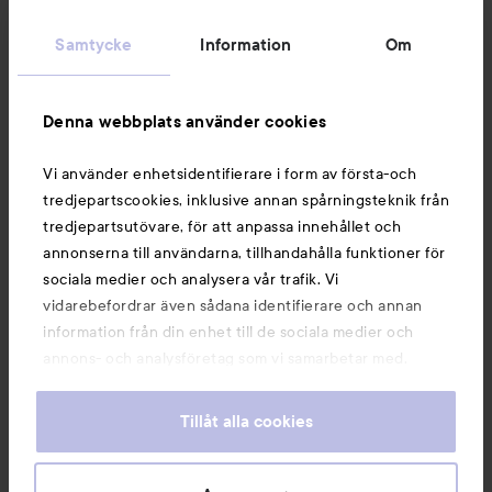
Kundservice
Samtycke
Information
Om
Information
Denna webbplats använder cookies
Du kanske också gillar
Vi använder enhetsidentifierare i form av första-och
tredjepartscookies, inklusive annan spårningsteknik från
tredjepartsutövare, för att anpassa innehållet och
annonserna till användarna, tillhandahålla funktioner för
sociala medier och analysera vår trafik. Vi
vidarebefordrar även sådana identifierare och annan
information från din enhet till de sociala medier och
annons- och analysföretag som vi samarbetar med.
Dessa kan i sin tur kombinera informationen med annan
information som du har tillhandahållit eller som de har
Tillåt alla cookies
samlat in när du har använt deras tjänster. Du godkänner
våra cookies vid fortsatt användande av vår webbplats.
Copyright 2026
För information om hur du kan ändra inställningarna för