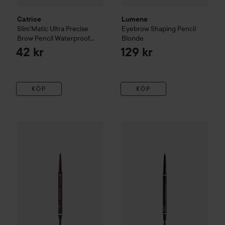
Catrice
Lumene
Slim'Matic Ultra Precise
Eyebrow Shaping Pencil
Brow Pencil Waterproof
Blonde
040
42 kr
129 kr
KÖP
KÖP
essence
Micro Precise Brow Pencil
06 Dark Brown
35 kr
NYX PROFESSIONAL MAKEU