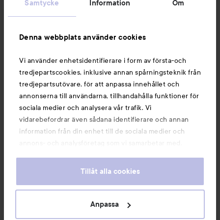
Samtycke
Information
Om
Information
Denna webbplats använder cookies
Du kanske också gillar
Vi använder enhetsidentifierare i form av första-och
tredjepartscookies, inklusive annan spårningsteknik från
tredjepartsutövare, för att anpassa innehållet och
annonserna till användarna, tillhandahålla funktioner för
sociala medier och analysera vår trafik. Vi
vidarebefordrar även sådana identifierare och annan
information från din enhet till de sociala medier och
annons- och analysföretag som vi samarbetar med.
Dessa kan i sin tur kombinera informationen med annan
information som du har tillhandahållit eller som de har
Tillåt alla cookies
samlat in när du har använt deras tjänster. Du godkänner
våra cookies vid fortsatt användande av vår webbplats.
Copyright 2026
För information om hur du kan ändra inställningarna för
Anpassa
E-handel av Avensia
cookies, se vår
Cookie Policy