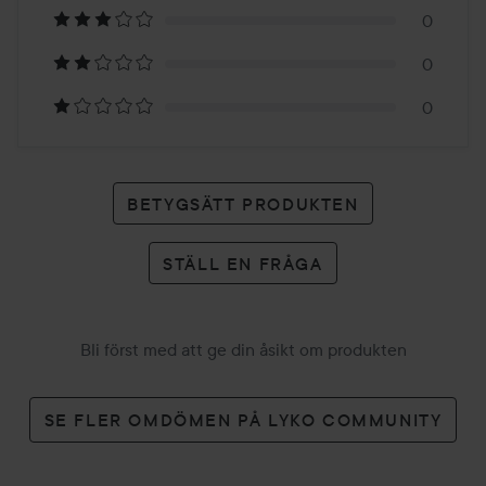
1
ger näring, mjukgör, förbättrar hudens utseende, ger lyster,
0
stärker upp och minimerar utseendet av fina linjer och
betyg
rynkor.
0
VEGANSKA TEFF-PEPTIDER
0
- Ger fastare, plumpad hud för en extra dos av anti-aging
fördelar.
CERAMIDE NP
- Identisk med hudens naturliga lipider, växtbaserade
BETYGSÄTT PRODUKTEN
ceramider som låder in fukt och förstärker hudens naturliga
barriärfunktion.
STÄLL EN FRÅGA
KORA Organics målsättning är att både förpackningar och
produktinnehåll ska vara hållbara, miljövänliga och
återvinningsbara.
Bli först med att ge din åsikt om produkten
Certifierat ekologiskt av COSMOS, fri från artificiella
SE FLER OMDÖMEN PÅ LYKO COMMUNITY
doftämnen, fri från GMO, certifierat ekologiska
ingredienser, cruelty-free / icke djurtestat, veganskt,
parfymfritt (Innehåller ingen artificiell eller syntetisk doft).