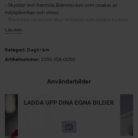
- Skyddar mot framtida ålderstecken som orsakas av
miljöpåverkan och stress.
- Återfuktar på djupet, låser in fukten och stödjer hudens
naturliga barriär.
Läs mer
- Ger naturlig näring, mjukgör och ger huden en plumping
effekt.
Dagkräm
Kategori
:
MED KRAFTEN FRÅN:
2355-154-0050
Artikelnummer
:
BAKUCHIOL
- Naturligt retinol alternativ från medicinalväxten Babchi
(Psoralea Corylifolia) som hjälper till att förbättra
Användarbilder
utseendet av ålderstecken utan att skapa irritation eller
torrhet i huden.
- Hjälper till att släta ut fina linjer och rynkor.
LADDA UPP DINA EGNA BILDER
- Ger huden ett synligt fastare och hälsosammare
utseende.
ALFALFA-EXTRAKT
- Naturligt retinol alternativ som synligt reparerar huden