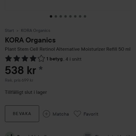
Start
KORA Organics
KORA Organics
Plant Stem Cell Retinol Alternative Moisturizer Refill
50 ml
1 betyg
,
4 i snitt
Hoppa till Betyg & kommentarer
538 kr
*
Rekommenderat pris 699 kr
Rek. pris 699 kr
Tillfälligt slut i lager
Matcha
Favorit
BEVAKA