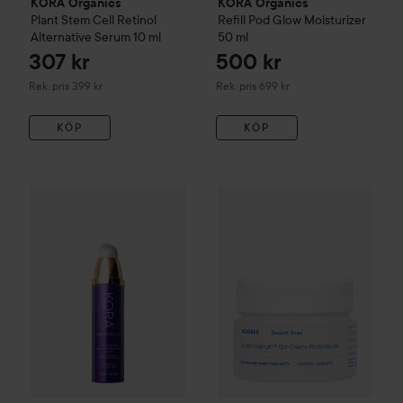
KORA Organics
KORA Organics
Plant Stem Cell Retinol
Refill Pod Glow Moisturizer
Alternative Serum
10 ml
50 ml
307 kr
500 kr
Rekommenderat pris 399 kr
Rekommenderat pris 699 kr
Rek. pris 399 kr
Rek. pris 699 kr
KÖP
KÖP
554
KORA Organics
Noni Night AHA resurfacing Serum
Korres
Smart Yoghurt™ Probio
30 ml
Rekomm