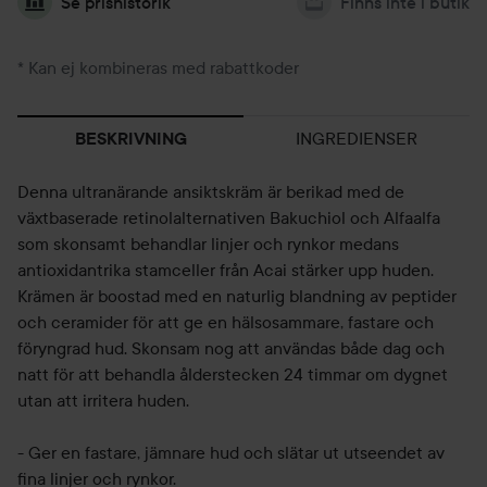
Se prishistorik
Finns inte i butik
* Kan ej kombineras med rabattkoder
INGREDIENSER
BESKRIVNING
Denna ultranärande ansiktskräm är berikad med de
växtbaserade retinolalternativen Bakuchiol och Alfaalfa
som skonsamt behandlar linjer och rynkor medans
antioxidantrika stamceller från Acai stärker upp huden.
Krämen är boostad med en naturlig blandning av peptider
och ceramider för att ge en hälsosammare, fastare och
föryngrad hud. Skonsam nog att användas både dag och
natt för att behandla ålderstecken 24 timmar om dygnet
utan att irritera huden.
- Ger en fastare, jämnare hud och slätar ut utseendet av
fina linjer och rynkor.