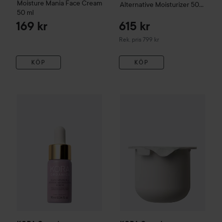
Moisture Mania Face Cream
Alternative Moisturizer
50
50 ml
ml
169 kr
615 kr
Rekommenderat pris 799 kr
Rek. pris 799 kr
KÖP
KÖP
KORA Organics
Plant Stem Cell Retinol Alternative Serum
KORA Organics
Refill Pod Glo
1