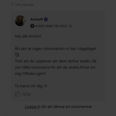
336 visningar
Annsofi
Användarens roll: Kundtjänst på Lyko.
1 år
Kommentaren lades 1 år
KUNDTJÄNST PÅ LYKO
Hej där Kristin! 

Åh det är ingen information vi har i dagsläget 
🥰

Trist att du upplever att dem doftar starkt, låt 
oss hålla tummarna för att de andra hittar en 
väg tillbaka igen! 

Ta hand om dig 🌞
Gilla
Logga in
för att lämna en kommentar