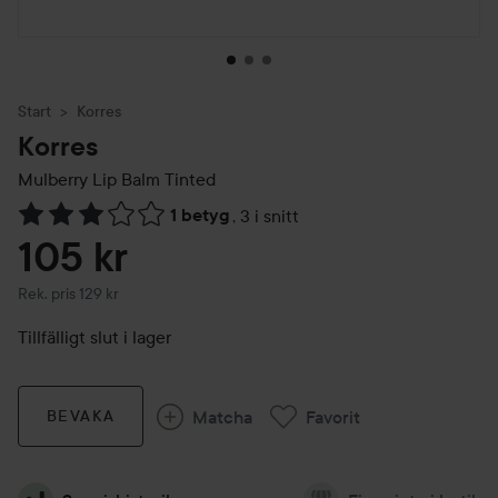
Start
Korres
Korres
Mulberry Lip Balm Tinted
1 betyg
,
3 i snitt
Hoppa till Betyg & kommentarer
105 kr
Rekommenderat pris 129 kr
Rek. pris 129 kr
Tillfälligt slut i lager
Matcha
Favorit
BEVAKA