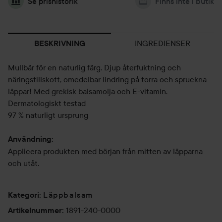
Se prishistorik
Finns inte i butik
INGREDIENSER
BESKRIVNING
Mullbär för en naturlig färg. Djup återfuktning och
näringstillskott, omedelbar lindring på torra och spruckna
läppar! Med grekisk balsamolja och E-vitamin.
Dermatologiskt testad
97 % naturligt ursprung
Användning:
Applicera produkten med början från mitten av läpparna
och utåt.
Läppbalsam
Kategori
:
1891-240-0000
Artikelnummer
: