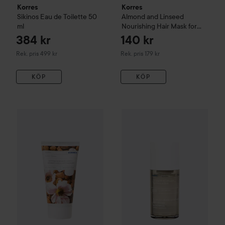
Korres
Korres
Sikinos Eau de Toilette
50
Almond and Linseed
ml
Nourishing Hair Mask for
Dry/Damaged Hair
125 ml
384 kr
140 kr
Rekommenderat pris 499 kr
Rekommenderat pris 179 kr
Rek. pris 499 kr
Rek. pris 179 kr
KÖP
KÖP
207 kr
Korres
Almond Revitalizing Body Scrub
Korres
Black Pine
150 ml
Firming Moi
Rekommenderat pris 269 kr