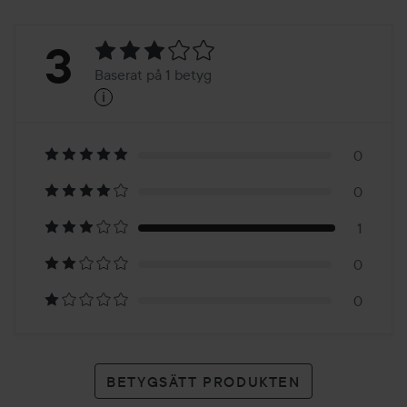
Betyg:
3
Baserat på 1 betyg
i
3
Baserat
på
0
0
1
1
betyg
0
0
BETYGSÄTT PRODUKTEN