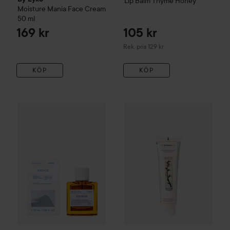
Lip Balm Thyme Honey
Moisture Mania Face Cream
50 ml
169 kr
105 kr
Rekommenderat pris 129 kr
Rek. pris 129 kr
KÖP
KÖP
384 kr
Korres
Sikinos Eau de Toilette
50 ml
Korres
Almond and Linseed No
Rekommenderat pris 499 kr