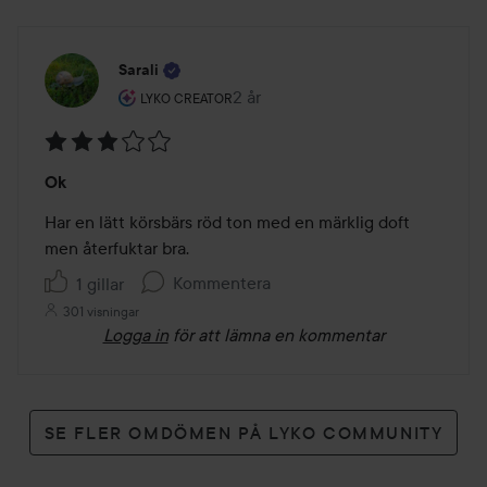
Sarali
Användarens roll: Lyko Creator.
2 år
Inlägget skapades 2 år
LYKO CREATOR
Betyg:
Ok
3
av
Har en lätt körsbärs röd ton med en märklig doft 
5
men återfuktar bra.
Kommentera
1 gillar
301 visningar
Logga in
för att lämna en kommentar
SE FLER OMDÖMEN PÅ LYKO COMMUNITY