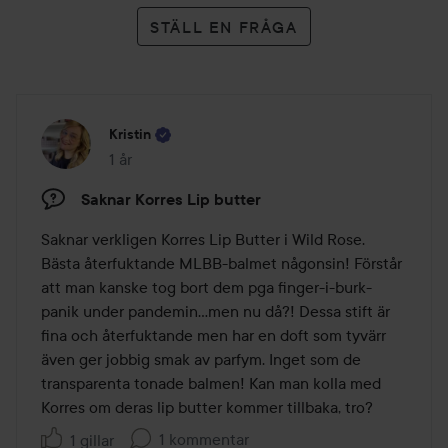
STÄLL EN FRÅGA
Kristin
1 år
Inlägget skapades 1 år
Saknar Korres Lip butter
Saknar verkligen Korres Lip Butter i Wild Rose. 
Bästa återfuktande MLBB-balmet någonsin! Förstår 
att man kanske tog bort dem pga finger-i-burk-
panik under pandemin…men nu då?! Dessa stift är 
fina och återfuktande men har en doft som tyvärr 
även ger jobbig smak av parfym. Inget som de 
transparenta tonade balmen! Kan man kolla med 
Korres om deras lip butter kommer tillbaka, tro?
1 kommentar
1 gillar