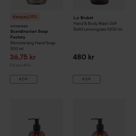
Kampanj 25%
L:a Bruket
Hand & Body Wash 069
SPONSRAD
Refill Lemongrass
1000 ml
Scandinavian Soap
Factory
Blomsteräng
Hand Soap
500 ml
Reapris
36,75 kr
480 kr
Tidigare pris 49 kr
Tid. pris 49 kr
KÖP
KÖP
L:a Bruket
Hand & Body Wash 222 Spruce
L:a Bruket
Hand & Body Wash 1
240 ml
270 kr