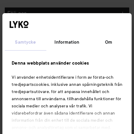
Följ oss
Kundservice
Samtycke
Information
Om
Information
Denna webbplats använder cookies
Du kanske också gillar
Vi använder enhetsidentifierare i form av första-och
tredjepartscookies, inklusive annan spårningsteknik från
tredjepartsutövare, för att anpassa innehållet och
annonserna till användarna, tillhandahålla funktioner för
sociala medier och analysera vår trafik. Vi
vidarebefordrar även sådana identifierare och annan
information från din enhet till de sociala medier och
annons- och analysföretag som vi samarbetar med.