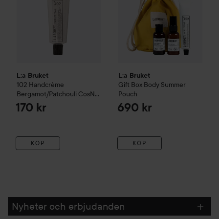
L:a Bruket
L:a Bruket
102 Handcrème
Gift Box Body Summer
Bergamot/Patchouli CosN
Pouch
30 ml
170 kr
690 kr
KÖP
KÖP
Nyheter och erbjudanden