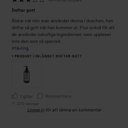
Betyg:
Doftar gott
3
av
Älskar när min man använder denna i duschen, han 
5
doftar så gott när han kommer ut. Plus också för att 
de använder naturliga ingredienser, men upplever 
#tävling
1 PRODUKT I INLÄGGET DOFTAR GOTT
Kommentera
1 gillar
2272 visningar
Logga in
för att lämna en kommentar