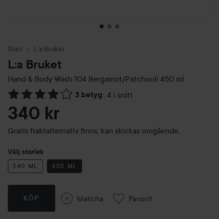
Start
L:a Bruket
L:a Bruket
Hand & Body Wash 104 Bergamot/Patchouli
450 ml
3 betyg
,
4 i snitt
Hoppa till Betyg & kommentarer
340 kr
Gratis fraktalternativ finns, kan skickas omgående.
Välj storlek
240 ML
450 ML
Matcha
Favorit
KÖP