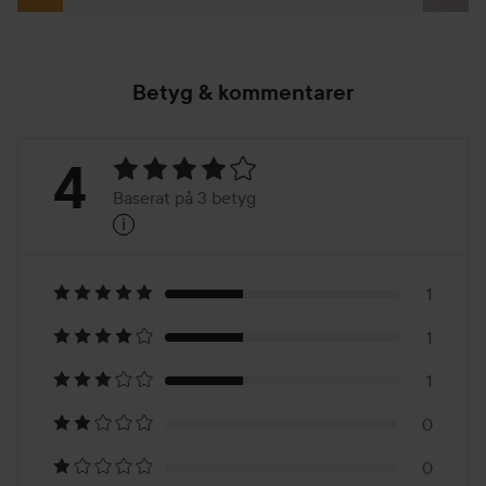
Betyg & kommentarer
Betyg:
4
Baserat på 3 betyg
i
4
Baserat
på
1
1
3
1
betyg
0
0