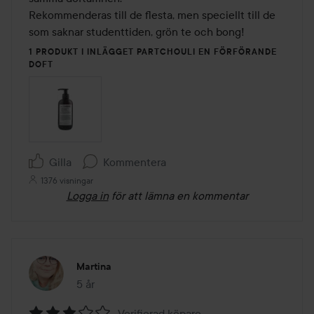
Rekommenderas till de flesta, men speciellt till de 
som saknar studenttiden, grön te och bong!
1 PRODUKT I INLÄGGET PARTCHOULI EN FÖRFÖRANDE
DOFT
Gilla
Kommentera
1376 visningar
Logga in
för att lämna en kommentar
Martina
5 år
Inlägget skapades 5 år
Verifierad köpare