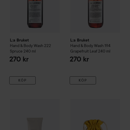
L:a Bruket
L:a Bruket
Hand & Body Wash 222
Hand & Body Wash 194
Spruce
240 ml
Grapefruit Leaf
240 ml
270 kr
270 kr
KÖP
KÖP
L:a Bruket
102 Handcrème Bergamot/Patchouli CosN
L:a Bruket
Gift Box Body Sum
30 ml