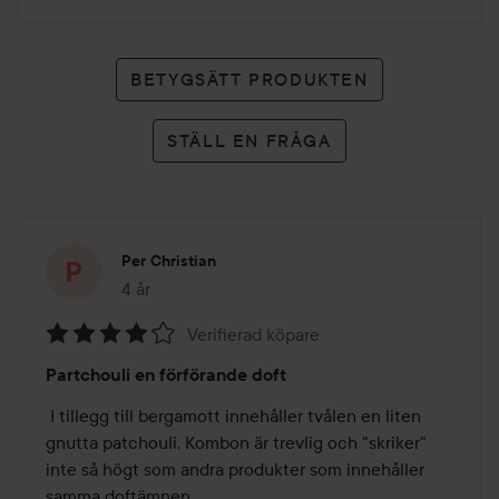
BETYGSÄTT PRODUKTEN
STÄLL EN FRÅGA
Per Christian
4 år
Inlägget skapades 4 år
Verifierad köpare
Betyg:
Partchouli en förförande doft
4
av
 I tillegg till bergamott innehåller tvålen en liten 
5
gnutta patchouli. Kombon är trevlig och "skriker" 
inte så högt som andra produkter som innehåller 
samma doftämnen.
