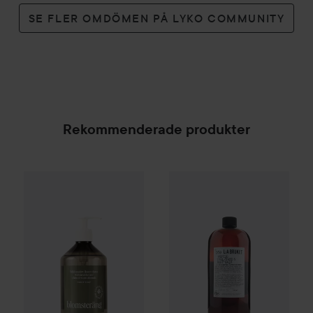
SE FLER OMDÖMEN PÅ LYKO COMMUNITY
Rekommenderade produkter
L:a Bruket
Hand & Body Wash 
Kampanj 25%
Scandinavian Soap Factory
Blomsterä
SPONSRAD