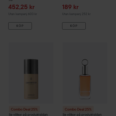
Reapris
Reapris
452,25 kr
189 kr
Utan kampanj 603 kr
Utan kampanj 252 kr
KÖP
KÖP
Combo Deal 25%
Karl Lagerfeld
Combo Deal 25%
Classic Deodorant Spray
Karl Lagerfe
150
Combo Deal 25%
Combo Deal 25%
Se villkor på produktsidan
Se villkor på produktsidan