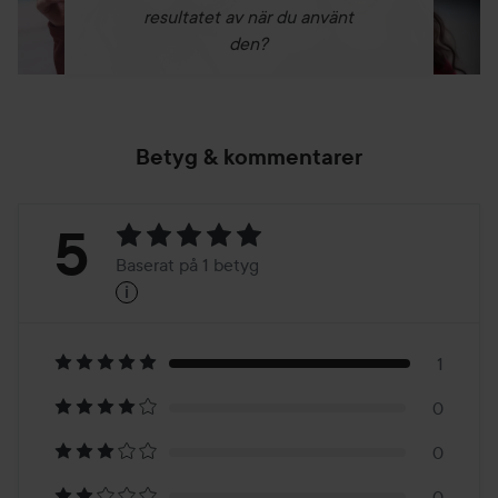
resultatet av när du använt
den?
Betyg & kommentarer
Betyg:
5
Baserat på 1 betyg
i
5
Baserat
på
1
0
1
0
0