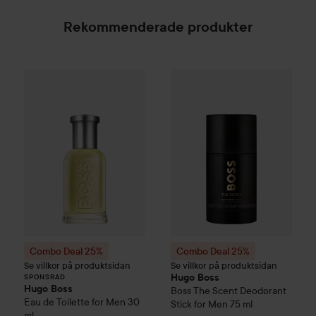
Rekommenderade produkter
Combo Deal 25%
Hugo Boss
Combo Deal 25%
Eau de Toilette for Me
Hugo Boss
B
SPONSRAD
Combo Deal 25%
Combo Deal 25%
Se villkor på produktsidan
Se villkor på produktsidan
Hugo Boss
SPONSRAD
Hugo Boss
Boss The Scent
Deodorant
Eau de Toilette for Men
30
Stick for Men
75 ml
ml