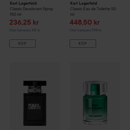
Karl Lagerfeld
Karl Lagerfeld
Classic Deodorant Spray
Classic Eau de Toilette
50
150 ml
ml
Reapris
Reapris
236,25 kr
448,50 kr
Utan kampanj 315 kr
Utan kampanj 598 kr
KÖP
KÖP
Combo Deal 25%
Karl Lagerfeld
Combo Deal 25%
Pour Homme Eau de Toilett
Karl Lagerfe