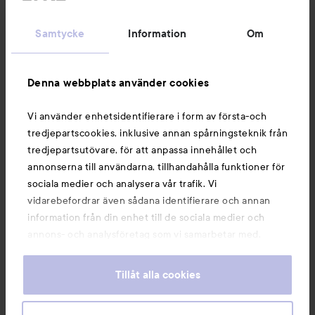
Kundservice
Samtycke
Information
Om
Information
Denna webbplats använder cookies
Du kanske också gillar
Vi använder enhetsidentifierare i form av första-och
tredjepartscookies, inklusive annan spårningsteknik från
tredjepartsutövare, för att anpassa innehållet och
annonserna till användarna, tillhandahålla funktioner för
sociala medier och analysera vår trafik. Vi
vidarebefordrar även sådana identifierare och annan
information från din enhet till de sociala medier och
annons- och analysföretag som vi samarbetar med.
Dessa kan i sin tur kombinera informationen med annan
information som du har tillhandahållit eller som de har
Tillåt alla cookies
samlat in när du har använt deras tjänster. Du godkänner
våra cookies vid fortsatt användande av vår webbplats.
Copyright 2026