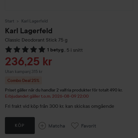
Start
Karl Lagerfeld
Karl Lagerfeld
Classic Deodorant Stick
75 g
1 betyg
,
5 i snitt
Hoppa till Betyg & kommentarer
Reapris
236,25 kr
Utan kampanj 315 kr
Combo Deal 25%
Priset gäller när du handlar 2 valfria produkter för totalt 490 kr.
Erbjudandet gäller t.o.m. 2026-08-09 22:00
Fri frakt vid köp från 300 kr, kan skickas omgående
Matcha
Favorit
KÖP