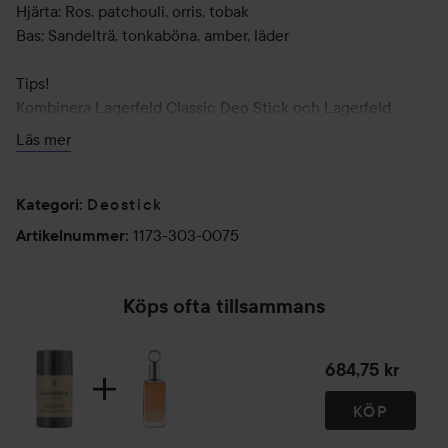
Hjärta: Ros, patchouli, orris, tobak
Bas: Sandelträ, tonkaböna, amber, läder
Tips!
Kombinera Lagerfeld Classic Deo Stick och Lagerfeld
Classic EdT för en enhetlig doft.
Läs mer
Användning:
Deostick
Applicera deodoranten på ren hud under armarna.
Kategori
:
1173-303-0075
Artikelnummer
:
75 g
Köps ofta tillsammans
684,75 kr
KÖP