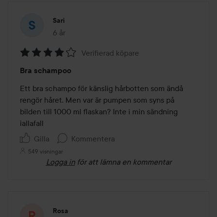
Sari
6 år
Inlägget skapades 6 år
Verifierad köpare
Betyg:
Bra schampoo
4
av
Ett bra schampo för känslig hårbotten som ändå 
5
rengör håret. Men var är pumpen som syns på 
bilden till 1000 ml flaskan? Inte i min sändning 
iallafall
Gilla
Kommentera
549 visningar
Logga in
för att lämna en kommentar
Rosa