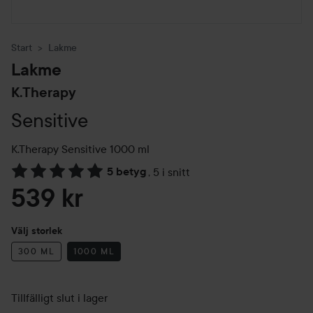
Start
Lakme
Lakme
K.Therapy
Sensitive
K.Therapy Sensitive
1000 ml
5 betyg
,
5 i snitt
Hoppa till Betyg & kommentarer
539 kr
Välj storlek
300 ML
1000 ML
Tillfälligt slut i lager