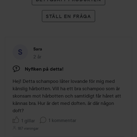
STÄLL EN FRÅGA
Sara
2 år
Inlägget skapades 2 år
Nyfiken på detta!
Hej! Detta schampoo låter lovande för mig med 
känslig hårbotten. Vill ha ett bra schampoo som är 
skonsam mot hårbotten och samtidigt får håret att 
kännas bra. Hur är det med doften, är där någon 
doft?
1 kommentar
1 gillar
187 visningar