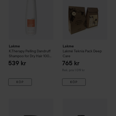
Lakme
Lakme
K.Therapy
Pelling
Dandruff
Lakmé Teknia Pack Deep
Shampoo for Dry Hair
1000
Care
ml
539 kr
765 kr
Rekommenderat pris 1 019 kr
Rek. pris 1 019 kr
KÖP
KÖP
Lakme
TEKNIA Pump 1000ml - Jar
Lakme
1000 ml
Finish
Fresh Dry Textu
29 kr