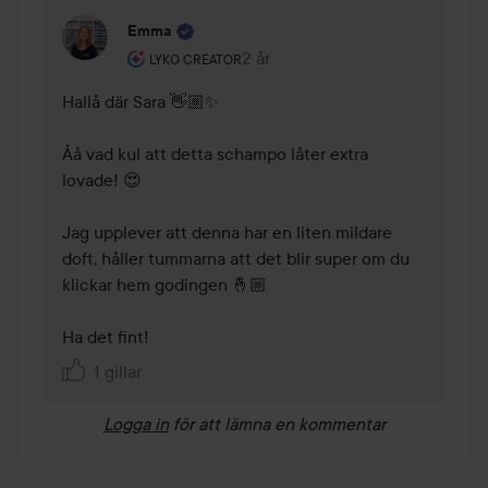
Emma
Användarens roll: Lyko Creator.
2 år
Kommentaren lades 2 år
LYKO CREATOR
Hallå där Sara 👋🏼✨ 

Åå vad kul att detta schampo låter extra 
lovade! 😍

Jag upplever att denna har en liten mildare 
doft, håller tummarna att det blir super om du 
klickar hem godingen 🤞🏼  

Ha det fint! 
1 gillar
Logga in
för att lämna en kommentar