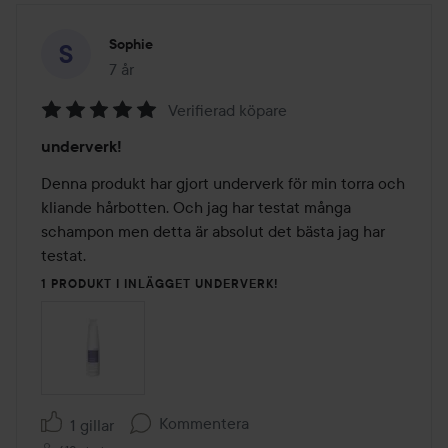
Sophie
7 år
Inlägget skapades 7 år
Verifierad köpare
Betyg:
underverk!
5
av
Denna produkt har gjort underverk för min torra och 
5
kliande hårbotten. Och jag har testat många 
schampon men detta är absolut det bästa jag har 
testat.  
1 PRODUKT I INLÄGGET UNDERVERK!
Kommentera
1 gillar