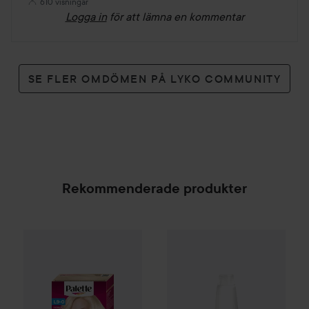
610 visningar
Logga in
för att lämna en kommentar
SE FLER OMDÖMEN PÅ LYKO COMMUNITY
Rekommenderade produkter
Palette
Intensive Creme Coloration
Lakme
K.Therapy
L9-0 Platinum 
Purifying
Bal
SPONSRAD