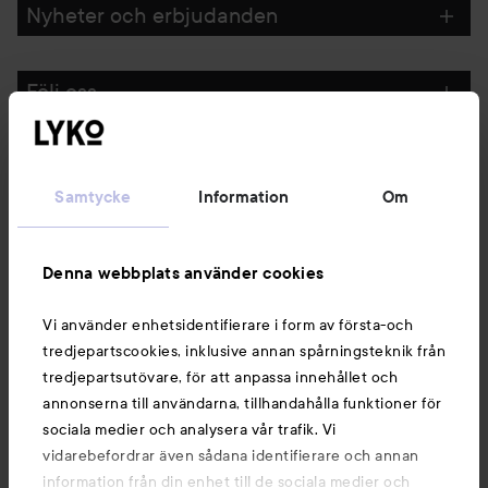
Nyheter och erbjudanden
Följ oss
Kundservice
Samtycke
Information
Om
Information
Denna webbplats använder cookies
Du kanske också gillar
Vi använder enhetsidentifierare i form av första-och
tredjepartscookies, inklusive annan spårningsteknik från
tredjepartsutövare, för att anpassa innehållet och
annonserna till användarna, tillhandahålla funktioner för
sociala medier och analysera vår trafik. Vi
vidarebefordrar även sådana identifierare och annan
information från din enhet till de sociala medier och