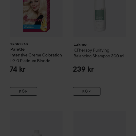
Lakme
SPONSRAD
Palette
K.Therapy
Purifying
Intensive Creme Coloration
Balancing Shampoo
300 ml
L9-0 Platinum Blonde
74 kr
239 kr
KÖP
KÖP
Lakme
K.Therapy
Pelling
Dandruff Shampoo for Dry Hair
1000
Lakme
Lakmé Teknia Pack De