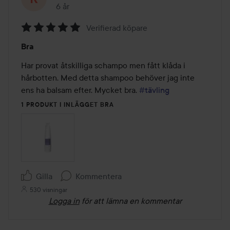
6 år
Inlägget skapades 6 år
Verifierad köpare
Betyg:
Bra
5
av
Har provat åtskilliga schampo men fått klåda i 
5
hårbotten. Med detta shampoo behöver jag inte 
ens ha balsam efter. Mycket bra. 
#tävling
1 PRODUKT I INLÄGGET BRA
Gilla
Kommentera
530 visningar
Logga in
för att lämna en kommentar