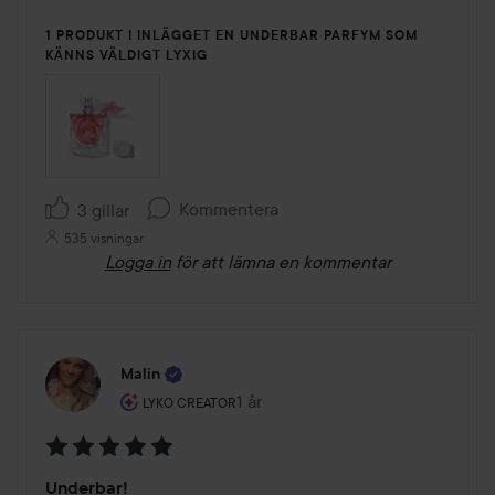
1 PRODUKT I INLÄGGET EN UNDERBAR PARFYM SOM
KÄNNS VÄLDIGT LYXIG
Kommentera
3 gillar
535 visningar
Logga in
för att lämna en kommentar
Malin
Användarens roll: Lyko Creator.
1 år
Inlägget skapades 1 år
LYKO CREATOR
Betyg:
Underbar!