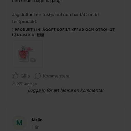
den under dagens gång! 

Jag deltar i en testpanel och har fått en fri 
testprodukt.
1 PRODUKT I INLÄGGET SOFISTIKERAD OCH OTROLIGT
LÅNGVARIG! 🙌🏼
Gilla
Kommentera
277 visningar
Logga in
för att lämna en kommentar
Malin
1 år
Inlägget skapades 1 år