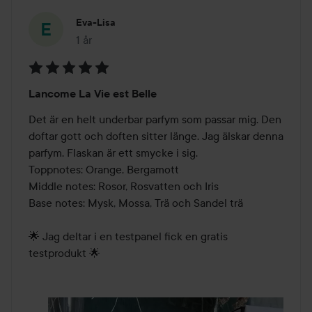
Eva-Lisa
1 år
Inlägget skapades 1 år
Betyg:
Lancome La Vie est Belle
5
av
Det är en helt underbar parfym som passar mig. Den 
5
doftar gott och doften sitter länge. Jag älskar denna 
parfym. Flaskan är ett smycke i sig.

Toppnotes: Orange, Bergamott

Middle notes: Rosor, Rosvatten och Iris

Base notes: Mysk, Mossa, Trä och Sandel trä

🌟 Jag deltar i en testpanel fick en gratis 
testprodukt 🌟