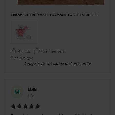
1 PRODUKT I INLÄGGET LANCOME LA VIE EST BELLE
Kommentera
4 gillar
561 visningar
Logga in
för att lämna en kommentar
Malin
1 år
Inlägget skapades 1 år
Betyg: