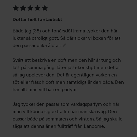
Betyg:
Doftar helt fantastiskt
5
av
Både jag (38) och tonårsdöttrarna tycker den här 
5
luktar så otroligt gott. Så där tickar vi boxen för att 
den passar olika åldrar. ✅

Svårt att beskriva en doft men den här är tung och 
lätt på samma gång, låter jättekonstigt men det är 
så jag upplever den. Det är egentligen varken en 
söt eller fräsch doft men samtidigt är den båda. Den 
har allt man vill ha i en parfym. 

Jag tycker den passar som vardagsparfym och när 
man vill känna sig extra fin när man ska iväg. Den 
passar både på sommaren och vintern. Så jag skulle 
säga att denna är en fullträff från Lancome.
