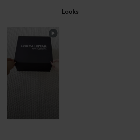
texturerad av mossa och den träiga beroendet av
Looks
ambroxan. Denna djärva fusion av natur och innovation
hyllar blommornas drottning på ett kraftfullt sätt.
En kristallblomma
Den ikoniska "kristallklara leendet" flaskan från La vie est
belle får en ny form, skulpterad som en kristallros. Denna
innovativa design visar enastående glashantverk, en sann
teknisk bedrift som kombinerar Lancômes ikoniska blomma
med en av sina mest ikoniska flaskor. De gradientvita till
ljusrosa kronbladen, prydda med en touch av silverglitter,
framhäver vackert denna extraordinära föremåls
värdefullhet. Det är en värdefull kristall, fylld med essensen
av blomstrande lycka, vilket gör La vie est belle Rose
Extraordinaire till den perfekta gåvan och talismanen för
extraordinära kvinnor.
Hon är extraordinär