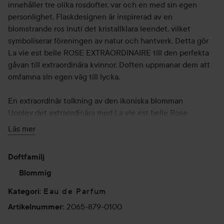
innehåller tre olika rosdofter, var och en med sin egen
personlighet. Flaskdesignen är inspirerad av en
blomstrande ros inuti det kristallklara leendet, vilket
symboliserar föreningen av natur och hantverk. Detta gör
La vie est belle ROSE EXTRAORDINAIRE till den perfekta
gåvan till extraordinära kvinnor. Doften uppmanar dem att
omfamna sin egen väg till lycka.
En extraordinär tolkning av den ikoniska blomman
Upplev det extraordinära med La vie est belle Rose
Extraordinaire. Denna lyxiga doft framhäver skönheten i tre
Läs mer
unika rosor: en frisk och vegetabilisk rosenvatten, en
överdådig och sensuell ros Damascena Absolut och en
Doftfamilj
"Space Rose" ackord inspirerad av en ros som odlas i
tyngdlöshet. Dessa rosor blandas och skapar en ny
Blommig
blomsterberoende i hjärtat av doftkompositionen. Doften
Eau de Parfum
Kategori
:
öppnar med en explosion av grönt stjälkackord och
2065-879-0100
Artikelnummer
:
sprudlande bergamott, medan basnoterna har den
karakteristiska gourmand-touchen från La vie est belle,