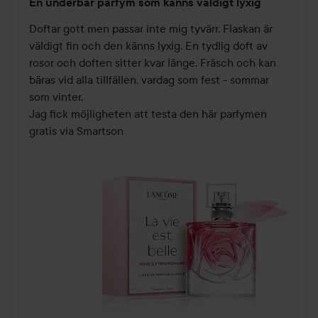
En underbar parfym som känns väldigt lyxig
5
av
Doftar gott men passar inte mig tyvärr. Flaskan är 
5
väldigt fin och den känns lyxig. En tydlig doft av 
rosor och doften sitter kvar länge. Fräsch och kan 
bäras vid alla tillfällen, vardag som fest - sommar 
som vinter. 

Jag fick möjligheten att testa den här parfymen 
gratis via Smartson