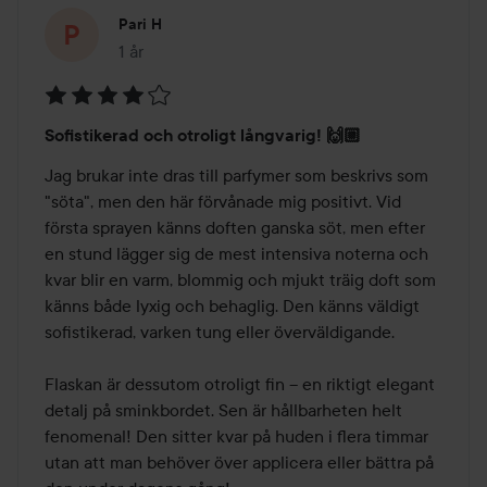
Pari H
1 år
Inlägget skapades 1 år
Betyg:
Sofistikerad och otroligt långvarig! 🙌🏼
4
av
Jag brukar inte dras till parfymer som beskrivs som 
5
"söta", men den här förvånade mig positivt. Vid 
första sprayen känns doften ganska söt, men efter 
en stund lägger sig de mest intensiva noterna och 
kvar blir en varm, blommig och mjukt träig doft som 
känns både lyxig och behaglig. Den känns väldigt 
sofistikerad, varken tung eller överväldigande. 

Flaskan är dessutom otroligt fin – en riktigt elegant 
detalj på sminkbordet. Sen är hållbarheten helt 
fenomenal! Den sitter kvar på huden i flera timmar 
utan att man behöver över applicera eller bättra på 