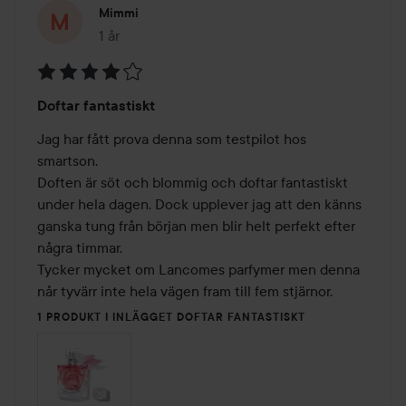
Mimmi
1 år
Inlägget skapades 1 år
Betyg:
Doftar fantastiskt
4
av
Jag har fått prova denna som testpilot hos 
5
smartson.

Doften är söt och blommig och doftar fantastiskt 
under hela dagen. Dock upplever jag att den känns 
ganska tung från början men blir helt perfekt efter 
några timmar.

Tycker mycket om Lancomes parfymer men denna 
når tyvärr inte hela vägen fram till fem stjärnor. 
1 PRODUKT I INLÄGGET DOFTAR FANTASTISKT