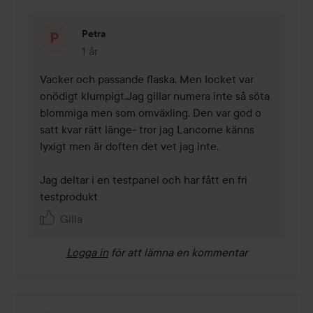
Petra
1 år
Kommentaren lades 1 år
Vacker och passande flaska. Men locket var 
onödigt klumpigt.Jag gillar numera inte så söta 
blommiga men som omväxling. Den var god o 
satt kvar rätt länge- tror jag Lancome känns 
lyxigt men är doften det vet jag inte. 

Jag deltar i en testpanel och har fått en fri 
testprodukt
Gilla
Logga in
för att lämna en kommentar