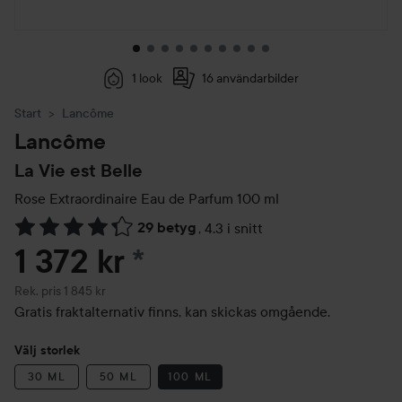
1 look
16 användarbilder
Start
Lancôme
Lancôme
La Vie est Belle
Rose Extraordinaire Eau de Parfum
100 ml
29 betyg
,
4.3 i snitt
Hoppa till Betyg & kommentarer
1 372 kr
*
Rekommenderat pris 1 845 kr
Rek. pris 1 845 kr
Gratis fraktalternativ finns, kan skickas omgående.
Välj storlek
30 ML
50 ML
100 ML