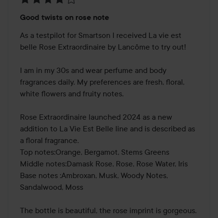
Betyg:
Good twists on rose note
4
av
As a testpilot for Smartson I received La vie est 
5
belle Rose Extraordinaire by Lancôme to try out! 

I am in my 30s and wear perfume and body 
fragrances daily. My preferences are fresh, floral, 
white flowers and fruity notes.

Rose Extraordinaire launched 2024 as a new 
addition to La Vie Est Belle line and is described as 
a floral fragrance.

Top notes:Orange, Bergamot, Stems Greens

Middle notes:Damask Rose, Rose, Rose Water, Iris 

Base notes :Ambroxan, Musk, Woody Notes, 
Sandalwood, Moss

The bottle is beautiful, the rose imprint is gorgeous. 
