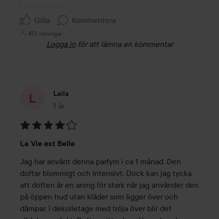
Gilla
Kommentera
413 visningar
Logga in
för att lämna en kommentar
Laila
1 år
Inlägget skapades 1 år
Betyg:
La Vie est Belle
4
av
Jag har använt denna parfym i ca 1 månad. Den 
5
doftar blommigt och intensivt. Dock kan jag tycka 
att doften är en aning för stark när jag använder den 
på öppen hud utan kläder som ligger över och 
dämpar. I dekolletage med tröja över blir det 