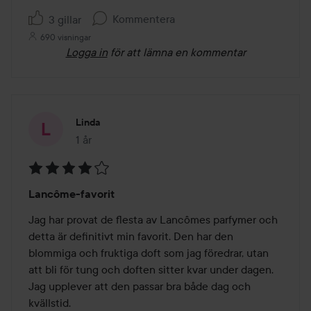
Kommentera
3 gillar
690 visningar
Logga in
för att lämna en kommentar
Linda
1 år
Inlägget skapades 1 år
Betyg:
Lancôme-favorit
4
av
Jag har provat de flesta av Lancômes parfymer och 
5
detta är definitivt min favorit. Den har den 
blommiga och fruktiga doft som jag föredrar, utan 
att bli för tung och doften sitter kvar under dagen. 
Jag upplever att den passar bra både dag och 
kvällstid. 
