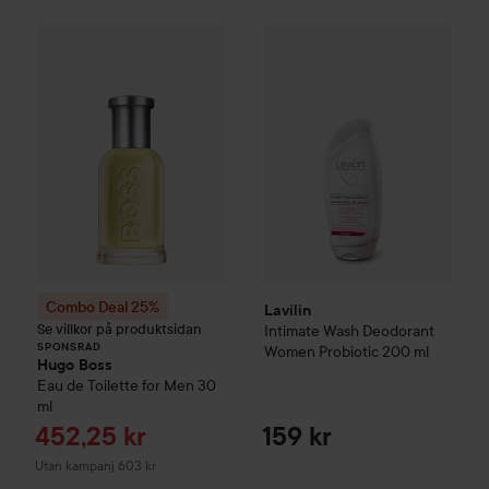
Lavilin
Intimate Wash Deodor
Combo Deal 25%
Hugo Boss
Eau de Toilette for Me
SPONSRAD
Combo Deal 25%
Lavilin
Se villkor på produktsidan
Intimate Wash Deodorant
SPONSRAD
Women Probiotic
200 ml
Hugo Boss
Eau de Toilette for Men
30
ml
Reapris
452,25 kr
159 kr
Utan kampanj 603 kr