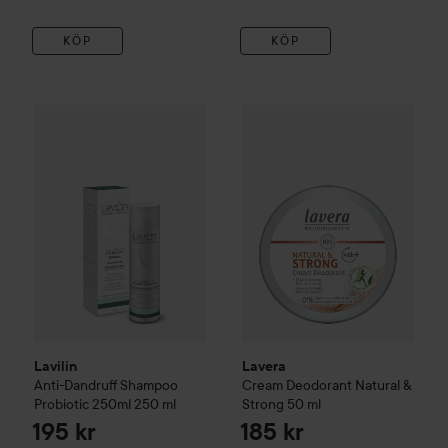
KÖP
KÖP
Lavilin
Anti-Dandruff Shampoo Probiotic 250ml
Lavera
Cream Deodorant Natur
250 ml
195 k
Lavilin
Lavera
Anti-Dandruff Shampoo
Cream Deodorant Natural &
Probiotic 250ml
250 ml
Strong
50 ml
195 kr
185 kr