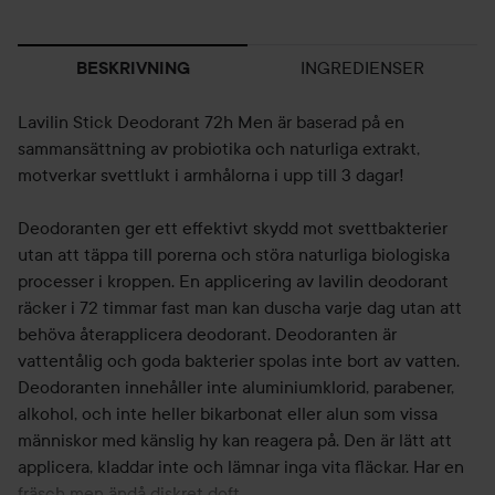
INGREDIENSER
BESKRIVNING
Lavilin Stick Deodorant 72h Men är baserad på en
sammansättning av probiotika och naturliga extrakt,
motverkar svettlukt i armhålorna i upp till 3 dagar!
Deodoranten ger ett effektivt skydd mot svettbakterier
utan att täppa till porerna och störa naturliga biologiska
processer i kroppen. En applicering av lavilin deodorant
räcker i 72 timmar fast man kan duscha varje dag utan att
behöva återapplicera deodorant. Deodoranten är
vattentålig och goda bakterier spolas inte bort av vatten.
Deodoranten innehåller inte aluminiumklorid, parabener,
alkohol, och inte heller bikarbonat eller alun som vissa
människor med känslig hy kan reagera på. Den är lätt att
applicera, kladdar inte och lämnar inga vita fläckar. Har en
fräsch men ändå diskret doft.