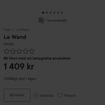
1 användarbild
Start
Le Wand
Le Wand
Petite
Hoppa till Betyg & kommentarer
Bli först med att betygsätta produkten
1 409 kr
Tillfälligt slut i lager
Matcha
Favorit
BEVAKA