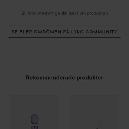
Bli först med att ge din åsikt om produkten
SE FLER OMDÖMEN PÅ LYKO COMMUNITY
Rekommenderade produkter
Le Wand
Petite Purple
Satisfyer
Wand-er Woman
Whi
1 409 kr