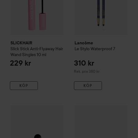
SLICKHAIR
Lancôme
Slick Stick Anti-Flyaway Hair
Le Stylo
Waterproof
7
Wand Singles
10 ml
229 kr
310 kr
Rekommenderat pris 380 kr
Rek. pris 380 kr
KÖP
KÖP
Panthra
Shaka
729 kr
Combo Deal 25%
Yves Saint L