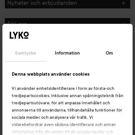
Nyheter och erbjudanden
Följ oss
Kundservice
Samtycke
Information
Om
Information
Denna webbplats använder cookies
Du kanske också gillar
Vi använder enhetsidentifierare i form av första-och
tredjepartscookies, inklusive annan spårningsteknik från
tredjepartsutövare, för att anpassa innehållet och
annonserna till användarna, tillhandahålla funktioner för
sociala medier och analysera vår trafik. Vi
vidarebefordrar även sådana identifierare och annan
information från din enhet till de sociala medier och