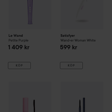
Le Wand
Satisfyer
Petite Purple
Wand-er Woman
White
1 409 kr
599 kr
KÖP
KÖP
SLICKHAIR
Slick Stick Anti-Flyaway Hair Wand Singles
10 ml
Lancôme
Le Stylo
Waterproof