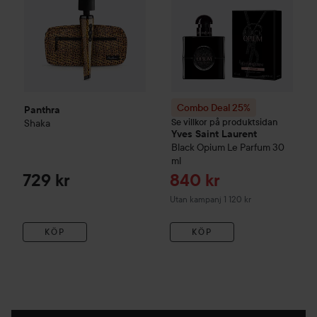
Combo Deal 25%
Panthra
Se villkor på produktsidan
Shaka
Yves Saint Laurent
Black Opium Le Parfum
30
ml
Reapris
729 kr
840 kr
Utan kampanj 1 120 kr
KÖP
KÖP