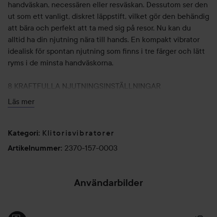
handväskan, necessären eller resväskan. Dessutom ser den
ut som ett vanligt, diskret läppstift, vilket gör den behändig
att bära och perfekt att ta med sig på resor. Nu kan du
alltid ha din njutning nära till hands. En kompakt vibrator
idealisk för spontan njutning som finns i tre färger och lätt
ryms i de minsta handväskorna.
8 KRAFTFULLA NJUTNINGSINSTÄLLNINGAR
MIA™ 3 erbjuder användaren åtta olika vibrationslägen med
Läs mer
varierande intensitet, från ett lockande surr till en
tillfredsställande puls.
RESKLAR OCH DISKRET
Klitorisvibratorer
Kategori
:
Dess kompakta och diskreta design låter dig ta med dig din
2370-157-0003
Artikelnummer
:
MIA™ 3 vart du än går.
FORMAD TOPP FÖR NJUTNINGS MED PRECISION
Toppen har utformats särskilt för att rikta in sig på klitoris
Användarbilder
och för att ge snabba, intensiva klimax.
UPPLADDNINGSBAR VIA USB OCH HELT VATTENTÄT
Perfekt reskamrat tack vare dess kompakta storlek och