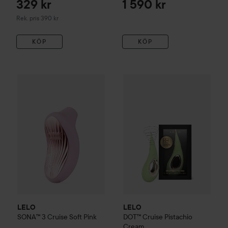
329 kr
1 590 kr
Rekommenderat pris 390 kr
Rek. pris 390 kr
KÖP
KÖP
1 649 kr
LELO
SONA™ 3 Cruise
Soft Pink
LELO
DOT™ Cruise
Pistachio 
Rekommenderat pris 1 690 kr
LELO
LELO
SONA™ 3 Cruise
Soft Pink
DOT™ Cruise
Pistachio
Cream