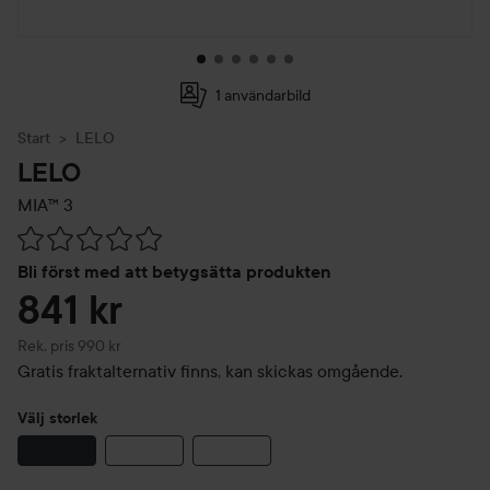
1 användarbild
Start
LELO
LELO
MIA™ 3
Hoppa till Betyg & kommentarer
Bli först med att betygsätta produkten
841 kr
Rekommenderat pris 990 kr
Rek. pris 990 kr
Gratis fraktalternativ finns, kan skickas omgående.
Välj storlek