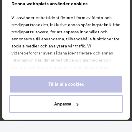
Denna webbplats använder cookies
Du kanske också gillar
Vi använder enhetsidentifierare i form av första-och
tredjepartscookies, inklusive annan spårningsteknik från
tredjepartsutövare, för att anpassa innehållet och
annonserna till användarna, tillhandahålla funktioner för
sociala medier och analysera vår trafik. Vi
vidarebefordrar även sådana identifierare och annan
information från din enhet till de sociala medier och
annons- och analysföretag som vi samarbetar med.
Dessa kan i sin tur kombinera informationen med annan
information som du har tillhandahållit eller som de har
Tillåt alla cookies
samlat in när du har använt deras tjänster. Du godkänner
våra cookies vid fortsatt användande av vår webbplats.
Copyright 2026
För information om hur du kan ändra inställningarna för
Anpassa
E-handel av Avensia
cookies, se vår
Cookie Policy