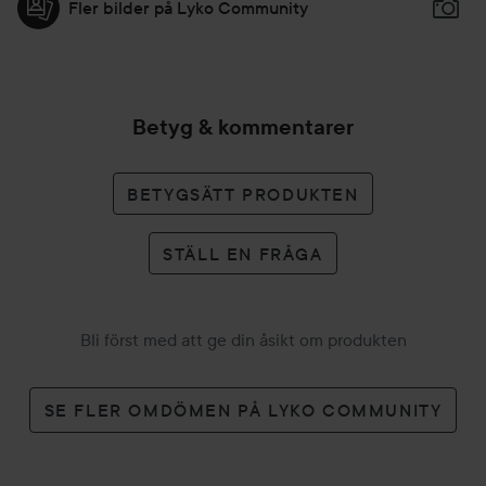
Fler bilder på Lyko Community
möjligheten att låsa den under transport.
SPECIFIKATIONER:
Material: ABS, kroppssäker silikon
Yta: Matt
Betyg & kommentarer
Storlek: 22 x 22 x 111 mm
Vikt: 36 g
BETYGSÄTT PRODUKTEN
Batteri: Litiumjon 70 mAh 3,7 V
Laddning: Upp till 2 tim vid 5,0 V 70 mA
Märkeffekt:
STÄLL EN FRÅGA
Ingående: 5 V 0,35 W
Utgående: 3,7 V 0,4 W
Användartid: Upp till 1,5 tim
Bli först med att ge din åsikt om produkten
Standby: 90 dagar
Frekvens: 130 Hz
Max ljudnivå: < 60 dB
SE FLER OMDÖMEN PÅ LYKO COMMUNITY
Gränssnitt: 2 knappar