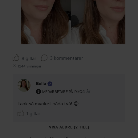
3 kommentarer
8 gillar
1244 visningar
Bella
Användarens roll: Medarbetare på Lyko.
4 år
Kommentaren lades 4 år
MEDARBETARE PÅ LYKO
Tack så mycket båda två! 😊
1 gillar
VISA ÄLDRE (2 TILL)