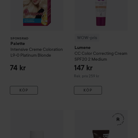
WOW-pris
SPONSRAD
Palette
Lumene
Intensive Creme Coloration
CC
Color Correcting Cream
L9-0 Platinum Blonde
SPF20
2 Medium
74 kr
147 kr
Rekommenderat pris 259 kr
Rek. pris 259 kr
KÖP
KÖP
185 kr
WOW-pris
Clinisoothe
Skin Purifier
WOW-pris
100 ml
RefectoCil
Eyelash 
Rekommenderat pris 279 kr