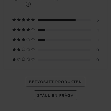
i
5
Baserat
på
5
1
7
1
betyg
0
0
BETYGSÄTT PRODUKTEN
STÄLL EN FRÅGA