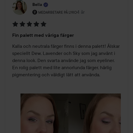
Bella
Användarens roll: Medarbetare på Lyko.
4 år
Inlägget skapades 4 år
MEDARBETARE PÅ LYKO
Betyg:
Fin palett med våriga färger
5
av
Kalla och neutrala färger finns i denna palett! Älskar 
5
speciellt Dew, Lavender och Sky som jag använt i 
denna look. Den svarta använde jag som eyeliner. 
En rolig palett med lite annorlunda färger, härlig 
pigmentering och väldigt lätt att använda. 