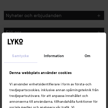
Nyheter och erbjudanden
Följ oss
Kundservice
Samtycke
Information
Om
Information
Denna webbplats använder cookies
Du kanske också gillar
Vi använder enhetsidentifierare i form av första-och
tredjepartscookies, inklusive annan spårningsteknik från
tredjepartsutövare, för att anpassa innehållet och
annonserna till användarna, tillhandahålla funktioner för
sociala medier och analysera vår trafik. Vi