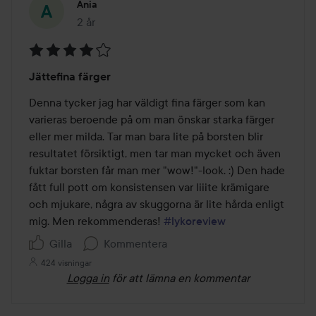
Ania
2 år
Inlägget skapades 2 år
Betyg:
Jättefina färger
4
av
Denna tycker jag har väldigt fina färger som kan 
5
varieras beroende på om man önskar starka färger 
eller mer milda. Tar man bara lite på borsten blir 
resultatet försiktigt, men tar man mycket och även 
fuktar borsten får man mer "wow!"-look. :) Den hade 
fått full pott om konsistensen var liiite krämigare 
och mjukare, några av skuggorna är lite hårda enligt 
mig. Men rekommenderas! 
#lykoreview
Gilla
Kommentera
424 visningar
Logga in
för att lämna en kommentar