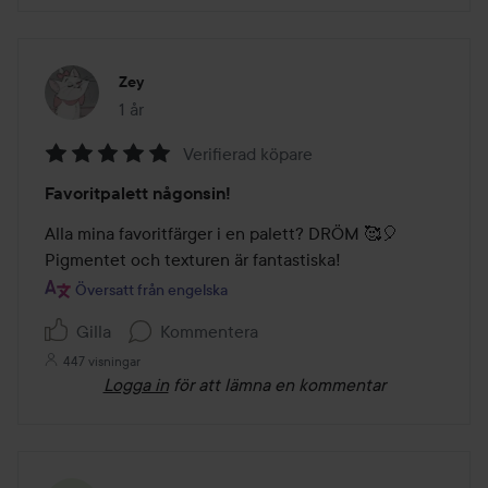
Zey
1 år
Inlägget skapades 1 år
Verifierad köpare
Betyg:
Favoritpalett någonsin!
5
av
Alla mina favoritfärger i en palett? DRÖM 🥰🎈

5
Pigmentet och texturen är fantastiska!
Översatt från engelska
Gilla
Kommentera
447 visningar
Logga in
för att lämna en kommentar