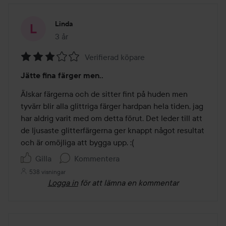
Linda
3 år
Inlägget skapades 3 år
Verifierad köpare
Betyg:
Jätte fina färger men..
3
av
Älskar färgerna och de sitter fint på huden men 
5
tyvärr blir alla glittriga färger hardpan hela tiden, jag 
har aldrig varit med om detta förut. Det leder till att 
de ljusaste glitterfärgerna ger knappt något resultat 
och är omöjliga att bygga upp. :(
Gilla
Kommentera
538 visningar
Logga in
för att lämna en kommentar