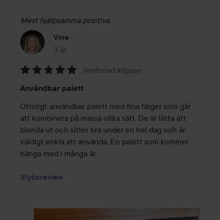
Mest hjälpsamma positiva
Virre
3 år
Inlägget skapades 3 år
Verifierad köpare
Betyg:
Användbar palett
5
av
Otroligt användbar palett med fina färger som går 
5
att kombinera på massa olika sätt. De är lätta att 
blenda ut och sitter bra under en hel dag och är 
väldigt enkla att använda. En palett som kommer 
hänga med i många år. 

#lykoreview