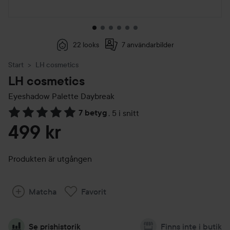
22 looks
7 användarbilder
Start
LH cosmetics
LH cosmetics
Eyeshadow Palette Daybreak
7 betyg
,
5 i snitt
Hoppa till Betyg & kommentarer
499 kr
Produkten är utgången
Matcha
Favorit
Se prishistorik
Finns inte i butik