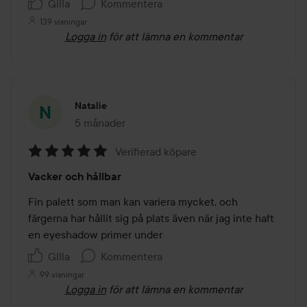
Gilla
Kommentera
139 visningar
Logga in
för att lämna en kommentar
Natalie
5 månader
Inlägget skapades 5 månader
Verifierad köpare
Betyg:
Vacker och hållbar
5
av
Fin palett som man kan variera mycket, och 
5
färgerna har hållit sig på plats även när jag inte haft 
en eyeshadow primer under
Gilla
Kommentera
99 visningar
Logga in
för att lämna en kommentar