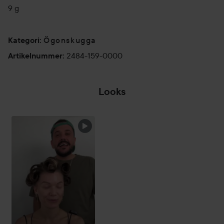
9 g
Ögonskugga
Kategori
:
2484-159-0000
Artikelnummer
:
Looks
D
P
🩵🤍🩷
CON
HOPPA ÖVER SEKTIONEN