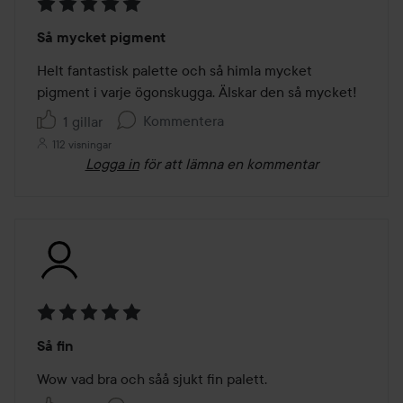
Betyg:
Så mycket pigment
5
av
Helt fantastisk palette och så himla mycket 
5
pigment i varje ögonskugga. Älskar den så mycket!
Kommentera
1 gillar
112 visningar
Logga in
för att lämna en kommentar
Betyg:
Så fin
5
av
Wow vad bra och såå sjukt fin palett. 
5