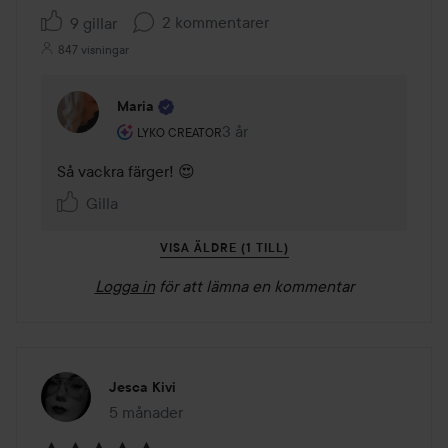
2 kommentarer
9 gillar
847 visningar
Maria
Användarens roll: Lyko Creator.
3 år
Kommentaren lades 3 år
LYKO CREATOR
Så vackra färger! 😍
Gilla
VISA ÄLDRE (1 TILL)
Logga in
för att lämna en kommentar
Jesca Kivi
5 månader
Inlägget skapades 5 månader