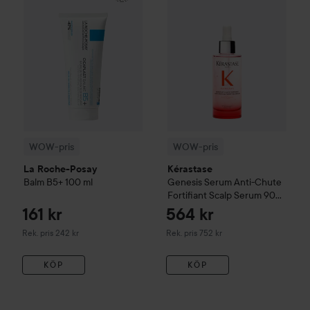
WOW-pris
WOW-pris
La Roche-Posay
Kérastase
Balm B5+
100 ml
Genesis
Serum Anti-Chute
Fortifiant Scalp Serum
90
ml
161 kr
564 kr
Rekommenderat pris 242 kr
Rekommenderat pris 752 kr
Rek. pris 242 kr
Rek. pris 752 kr
KÖP
KÖP