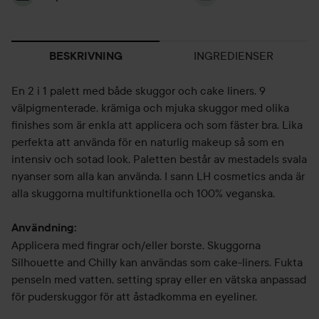
INGREDIENSER
BESKRIVNING
En 2 i 1 palett med både skuggor och cake liners. 9
välpigmenterade, krämiga och mjuka skuggor med olika
finishes som är enkla att applicera och som fäster bra. Lika
perfekta att använda för en naturlig makeup så som en
intensiv och sotad look. Paletten består av mestadels svala
nyanser som alla kan använda. I sann LH cosmetics anda är
alla skuggorna multifunktionella och 100% veganska.
Användning:
Applicera med fingrar och/eller borste. Skuggorna
Silhouette and Chilly kan användas som cake-liners. Fukta
penseln med vatten, setting spray eller en vätska anpassad
för puderskuggor för att åstadkomma en eyeliner.