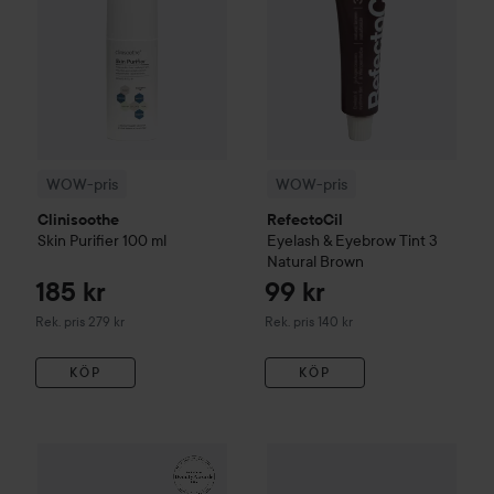
WOW-pris
WOW-pris
Clinisoothe
RefectoCil
Skin Purifier
100 ml
Eyelash & Eyebrow Tint
3
Natural Brown
185 kr
99 kr
Rekommenderat pris 279 kr
Rekommenderat pris 140 kr
Rek. pris 279 kr
Rek. pris 140 kr
KÖP
KÖP
161 kr
WOW-pris
La Roche-Posay
Balm B5+
WOW-pris
100 ml
Kérastase
Genesis
S
Rekommenderat pris 242 kr