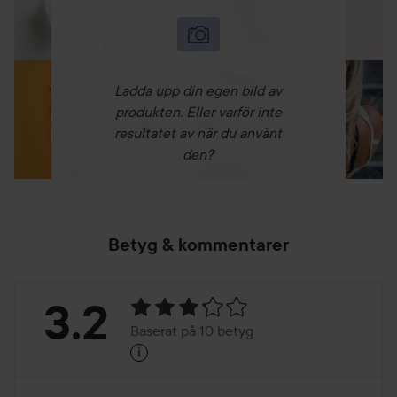
Ladda upp din egen bild av
produkten. Eller varför inte
resultatet av när du använt
den?
Betyg & kommentarer
Betyg:
3.2
Baserat på 10 betyg
i
3.2
Baserat