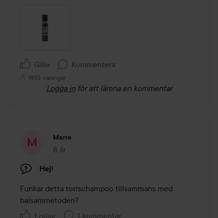
Gilla
Kommentera
1403 visningar
Logga in
för att lämna en kommentar
Marre
8 år
Inlägget skapades 8 år
Hej!
Funkar detta torrschampoo tillsammans med 
balsammetoden?
1 kommentar
1 gillar