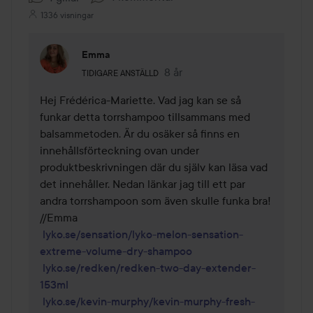
1336 visningar
Emma
Användarens roll: Tidigare anställd.
8 år
Kommentaren lades 8 år
TIDIGARE ANSTÄLLD
Hej Frédérica-Mariette. Vad jag kan se så 
funkar detta torrshampoo tillsammans med 
balsammetoden. Är du osäker så finns en 
innehållsförteckning ovan under 
produktbeskrivningen där du själv kan läsa vad 
det innehåller. Nedan länkar jag till ett par 
andra torrshampoon som även skulle funka bra! 
//Emma 

lyko.se/sensation/lyko-melon-sensation-
extreme-volume-dry-shampoo
lyko.se/redken/redken-two-day-extender-
153ml
lyko.se/kevin-murphy/kevin-murphy-fresh-