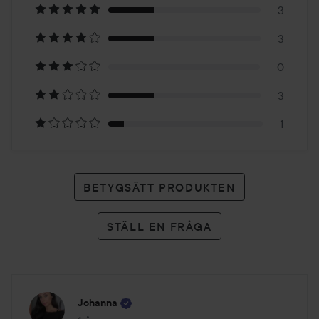
på
3
3
10
0
betyg
3
1
BETYGSÄTT PRODUKTEN
STÄLL EN FRÅGA
Johanna