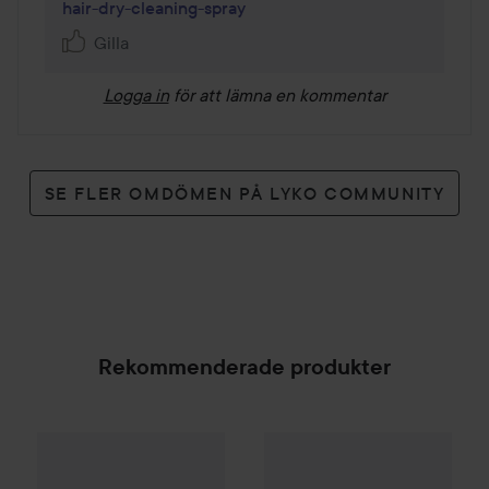
hair-dry-cleaning-spray
Gilla
Logga in
för att lämna en kommentar
SE FLER OMDÖMEN PÅ LYKO COMMUNITY
Rekommenderade produkter
Palette
Intensive Creme Coloration
Liance
Saltvattenspray
L9-0 Platinum 
150 ml
SPONSRAD