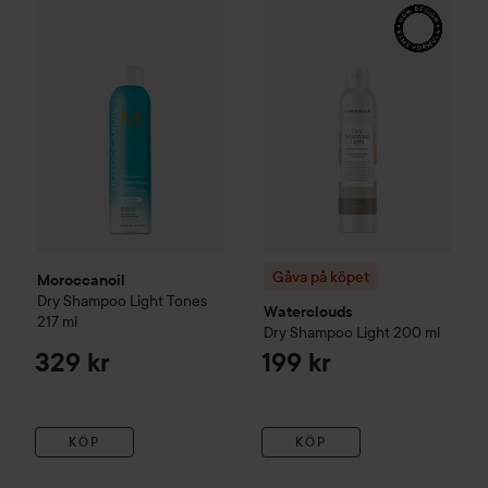
Moroccanoil
Dry Shampoo Light Tones
Gåva på köpet
217 ml
Waterclouds
Dr
329 kr
Gåva på köpet
Moroccanoil
Dry Shampoo Light Tones
Waterclouds
217 ml
Dry Shampoo Light
200 ml
329 kr
199 kr
KÖP
KÖP