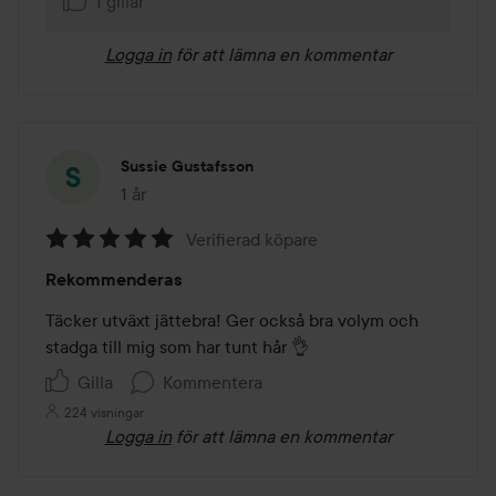
1 gillar
Logga in
för att lämna en kommentar
Sussie Gustafsson
1 år
Inlägget skapades 1 år
Verifierad köpare
Betyg:
Rekommenderas
5
av
Täcker utväxt jättebra! Ger också bra volym och 
5
stadga till mig som har tunt hår 👌
Gilla
Kommentera
224 visningar
Logga in
för att lämna en kommentar