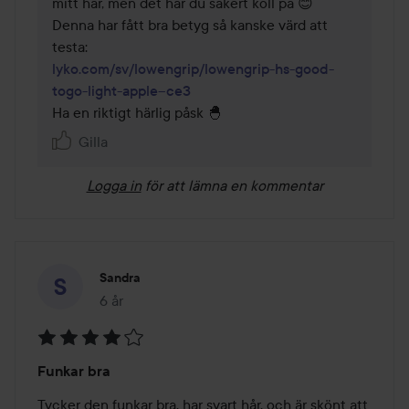
mitt hår, men det har du säkert koll på 😊 

Denna har fått bra betyg så kanske värd att 
lyko.com/sv/lowengrip/lowengrip-hs-good-
togo-light-apple--ce3
Gilla
Logga in
för att lämna en kommentar
Sandra
6 år
Inlägget skapades 6 år
Betyg:
Funkar bra
4
av
Tycker den funkar bra, har svart hår, och är skönt att 