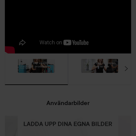
LIANCE Dry shampoo
LIANCE Dry shampoo
– The products
– How to use
02:05
04:52
Användarbilder
LADDA UPP DINA EGNA BILDER