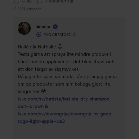
Gilla
1 kommentar
1291 visningar
Emelie
Användarens roll: Lyko Creator.
5 år
Kommentaren lades 5 år
LYKO CREATOR
Hallå där Nathalie 🤗

Testa gärna att spraya lite mindre produkt i 
håret om du upplever att det blev strävt och 
att den färgar av sig mycket. 

Då jag inte själv har mörkt hår tipsar jag gärna 
om de produkter som min kollega gjort lite 
lyko.com/sv/batiste/batiste-dry-shampoo-
dark-brown
 & 
lyko.com/sv/lowengrip/lowengrip-hs-good-
togo-light-apple--ce3