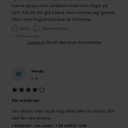
5
kunna spraya över utväxten innan man färgar på 
nytt. Kan bli lite grå ibland, men kammar jag igenom 
håret med fingrarna brukar de försvinna.
Gilla
Kommentera
1040 visningar
Logga in
för att lämna en kommentar
Wendy
6 år
Inlägget skapades 6 år
Betyg:
För mörkt hår
4
av
Ser nästan svart ut på mig vilket blev för mörkt. Gör 
5
vad den ska annars. 
1 PRODUKT I INLÄGGET FÖR MÖRKT HÅR