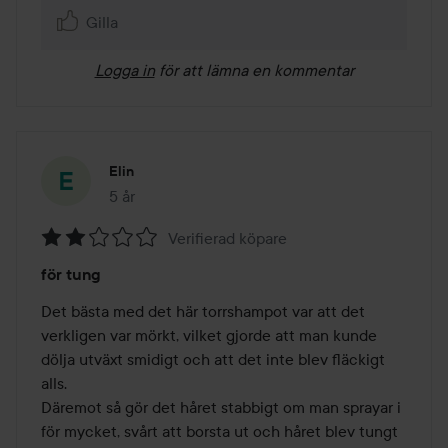
Gilla
Logga in
för att lämna en kommentar
Elin
5 år
Inlägget skapades 5 år
Verifierad köpare
Betyg:
för tung
2
av
Det bästa med det här torrshampot var att det 
5
verkligen var mörkt, vilket gjorde att man kunde 
dölja utväxt smidigt och att det inte blev fläckigt 
alls.

Däremot så gör det håret stabbigt om man sprayar i 
för mycket, svårt att borsta ut och håret blev tungt 