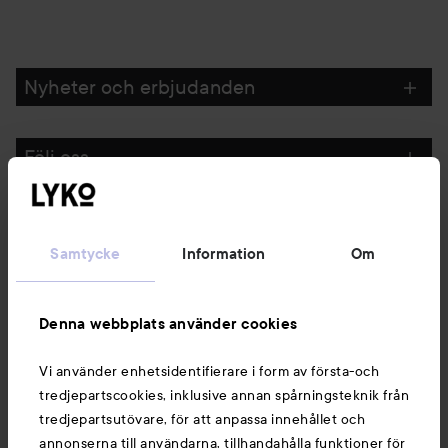
Nyheter och erbjudanden
Följ oss
Kundservice
Samtycke
Information
Om
Information
Denna webbplats använder cookies
Du kanske också gillar
Vi använder enhetsidentifierare i form av första-och
tredjepartscookies, inklusive annan spårningsteknik från
tredjepartsutövare, för att anpassa innehållet och
annonserna till användarna, tillhandahålla funktioner för