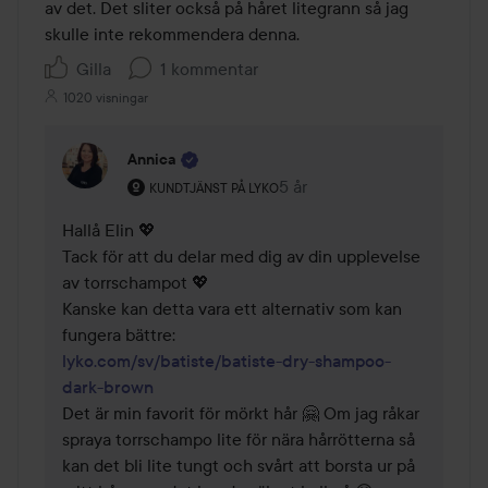
av det. Det sliter också på håret litegrann så jag 
skulle inte rekommendera denna.
Gilla
1 kommentar
1020 visningar
Annica
Användarens roll: Kundtjänst på Lyko.
5 år
Kommentaren lades 5 år
KUNDTJÄNST PÅ LYKO
Hallå Elin 💖

Tack för att du delar med dig av din upplevelse 
av torrschampot 💖

Kanske kan detta vara ett alternativ som kan 
lyko.com/sv/batiste/batiste-dry-shampoo-
dark-brown
Det är min favorit för mörkt hår 🤗 Om jag råkar 
spraya torrschampo lite för nära hårrötterna så 
kan det bli lite tungt och svårt att borsta ur på 