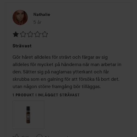
Nathalie
5 år
Inlägget skapades 5 år
Betyg:
Strävast
1
av
Gör håret alldeles för strävt och färgar av sig 
5
alldeles för mycket på händerna när man arbetar in 
den. Sätter sig på naglarnas ytterkant och får 
skrubba som en galning för att försöka få bort det, 
utan någon större framgång bör tilläggas. 
1 PRODUKT I INLÄGGET STRÄVAST