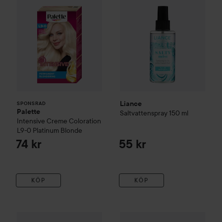
Liance
SPONSRAD
Palette
Saltvattenspray
150 ml
Intensive Creme Coloration
L9-0 Platinum Blonde
74 kr
55 kr
KÖP
KÖP
Moroccanoil
Dry Shampoo Dark Tones
Moroccanoil
65 ml
Dry Shampoo Da
159 kr