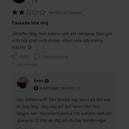
1 år
Inlägget skapades 1 år
Verifierad köpare
Betyg:
Passade inte mig
2
av
Jättefin färg men känns som ett hårspray. Den gör 
5
mitt hår stelt och strävt, vilket inte alls känns 
fräscht 🥲
Gilla
1 kommentar
254 visningar
Anna
Användarens roll: Kundtjänst på Lyko.
1 år
Kommentaren lades 1 år
KUNDTJÄNST PÅ LYKO
Hej Johanna 🌸 Det förstår jag, synd då det var 
en bra färg.  Jag såg att det fanns lite tips 
längre ner i kommentarerna här, kanske värt att 
spana in 🙂 Hör av dig om du har funderingar.