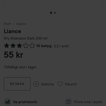
Start
Liance
Liance
Dry Shampoo Dark
200 ml
10 betyg
,
3.2 i snitt
Hoppa till Betyg & kommentarer
55 kr
Tillfälligt slut i lager
Matcha
Favorit
BEVAKA
Se prishistorik
Finns inte i butik