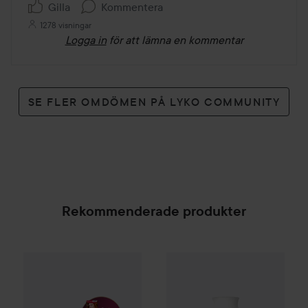
Gilla
Kommentera
1278 visningar
Logga in
för att lämna en kommentar
SE FLER OMDÖMEN PÅ LYKO COMMUNITY
Rekommenderade produkter
Palette
Intensive Creme Coloration
7-70 Terracott
SPONSRAD
Combo Deal 25%
Living Proof