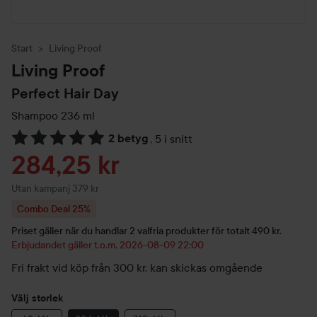
Start
Living Proof
Living Proof
Perfect Hair Day
Shampoo
236 ml
2 betyg
,
5 i snitt
Hoppa till Betyg & kommentarer
Reapris
284,25 kr
Utan kampanj 379 kr
Combo Deal 25%
Priset gäller när du handlar 2 valfria produkter för totalt 490 kr.
Erbjudandet gäller t.o.m. 2026-08-09 22:00
Fri frakt vid köp från 300 kr, kan skickas omgående
Välj storlek