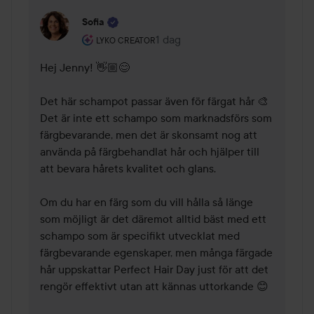
Sofia
Användarens roll: Lyko Creator.
1 dag
Kommentaren lades 1 dag
LYKO CREATOR
Hej Jenny! 👋🏼😊

Det här schampot passar även för färgat hår 🎨 
Det är inte ett schampo som marknadsförs som 
färgbevarande, men det är skonsamt nog att 
använda på färgbehandlat hår och hjälper till 
att bevara hårets kvalitet och glans.

Om du har en färg som du vill hålla så länge 
som möjligt är det däremot alltid bäst med ett 
schampo som är specifikt utvecklat med 
färgbevarande egenskaper, men många färgade 
hår uppskattar Perfect Hair Day just för att det 
rengör effektivt utan att kännas uttorkande 😊
