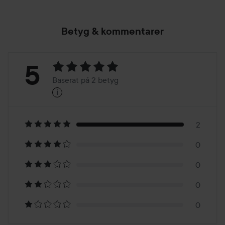
Betyg & kommentarer
Betyg:
5
Baserat på 2 betyg
i
5
Baserat
på
2
0
2
0
betyg
0
0