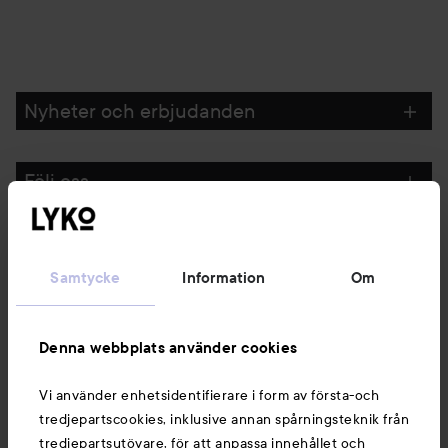
Nyheter och erbjudanden
Följ oss
Kundservice
Samtycke
Information
Om
Information
Denna webbplats använder cookies
Du kanske också gillar
Vi använder enhetsidentifierare i form av första-och
tredjepartscookies, inklusive annan spårningsteknik från
tredjepartsutövare, för att anpassa innehållet och