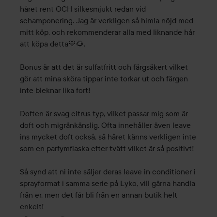
håret rent OCH silkesmjukt redan vid 
schamponering. Jag är verkligen så himla nöjd med 
mitt köp, och rekommenderar alla med liknande hår 
att köpa detta💛🌻. 

Bonus är att det är sulfatfritt och färgsäkert vilket 
gör att mina sköra tippar inte torkar ut och färgen 
inte bleknar lika fort! 

Doften är svag citrus typ, vilket passar mig som är 
doft och migränkänslig. Ofta innehåller även leave 
ins mycket doft också, så håret känns verkligen inte 
som en parfymflaska efter tvätt vilket är så positivt! 

Så synd att ni inte säljer deras leave in conditioner i 
sprayformat i samma serie på Lyko, vill gärna handla 
från er, men det får bli från en annan butik helt 
enkelt! 