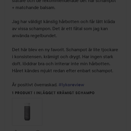
slätare och de rekommenderade det här schampot 
+ matchande balsam.

Jag har väldigt känslig hårbotten och får lätt klåda 
av vissa schampon. Det är ett fåtal som jag kan 
använda regelbundet.

Det här blev en ny favorit. Schampot är lite tjockare 
i konsistensen, krämigt och drygt. Har ingen stark 
doft, löddrar bra och irriterar inte min hårbotten. 
Håret kändes mjukt redan efter enbart schampot.

Är positivt överraskad. 
#lykoreview
1 PRODUKT I INLÄGGET KRÄMIGT SCHAMPO