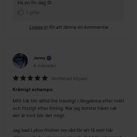
Ha en fin dag 🌻 
1 gillar
Logga in
för att lämna en kommentar
Jenny
4 månader
Inlägget skapades 4 månader
Verifierad köpare
Betyg:
Krämigt schampo
5
av
Mitt hår blir alltid lite trassligt i längderna efter tvätt 
5
och frizzigt efter föning. När jag borstar håret när 
det är torrt blir det risigt.

Jag bad Lykos frisörer om råd för att få mitt hår 