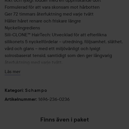
Rikt och lyxigt lödder med en uppfriskande doft
Formulerad för att vara skonsam mot hårbotten
Ger 72 timmars återfuktning med varje tvätt
Håller håret renare och friskare längre
Nyckelingrediens
Sili-CLONE™ HairTech: Utvecklad för att efterlikna
silikonets 5 nyckelfördelar – utredning, följsamhet, släthet,
vård och glans – med ett miljövänligt och lyxigt
solrosbaserat tensid, samtidigt som den ger långvarig
återfuktning med varje tvätt.
Läs mer
Användning:
Applicera i blött hår. Massera upp ett lödder. Skölj ur. Följ
Schampo
upp med Perfect hair Day™ Conditioner.
Kategori
:
1696-236-0236
Artikelnummer
:
236 ml
Finns även i paket