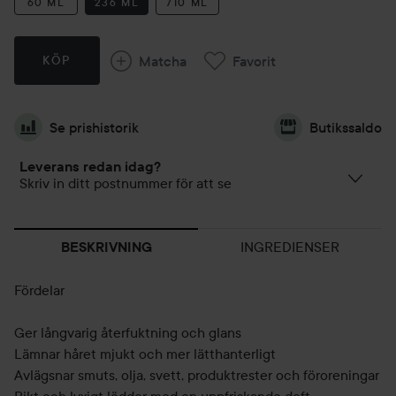
60 ML
236 ML
710 ML
Matcha
Favorit
KÖP
Se prishistorik
Butikssaldo
Leverans redan idag?
Skriv in ditt postnummer för att se
INGREDIENSER
BESKRIVNING
Fördelar
Ger långvarig återfuktning och glans
Lämnar håret mjukt och mer lätthanterligt
Avlägsnar smuts, olja, svett, produktrester och föroreningar