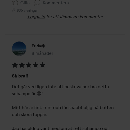
Gilla
Kommentera
835 visningar
Logga in
för att lämna en kommentar
Frida🍇
8 månader
Inlägget skapades 8 månader
Betyg:
Så bra!!
5
av
Det går verkligen inte att beskriva hur bra detta 
5
schampo är 😩! 

Mitt hår är fint, tunt och får snabbt oljig hårbotten 
och sköra toppar. 

Jag har aldrig varit med om att ett schampo gör 