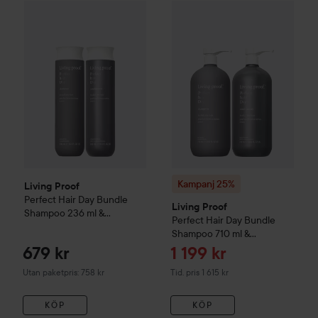
Kampanj 25%
Living Proof
Perf
Living Proof
Perfect Hair Day
Bundle Shampoo 236 ml & Con
Kampanj 25%
Living Proof
Perfect Hair Day
Bundle
Living Proof
Shampoo 236 ml &
Perfect Hair Day
Bundle
Conditioner 236 ml
Shampoo 710 ml &
Conditioner 710 ml
Reapris
679 kr
1 199 kr
Tidigare pris 1 615 kr
Utan paketpris: 758 kr
Tid. pris 1 615 kr
KÖP
KÖP