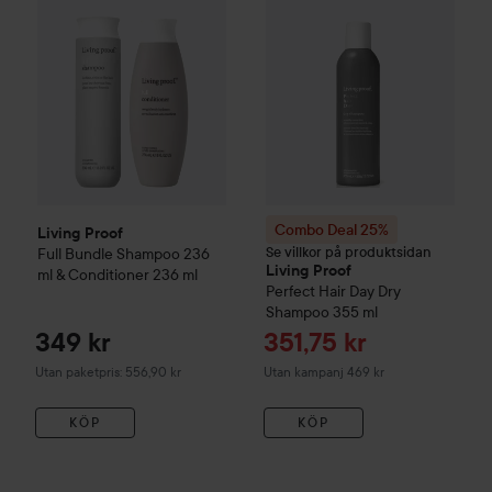
Combo Deal 25%
Living Proof
Se villkor på produktsidan
Full
Bundle Shampoo 236
Living Proof
ml & Conditioner 236 ml
Perfect Hair Day
Dry
Shampoo
355 ml
Reapris
349 kr
351,75 kr
Utan paketpris: 556,90 kr
Utan kampanj 469 kr
KÖP
KÖP