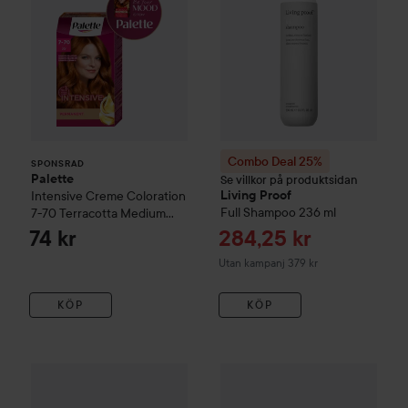
Combo Deal 25%
SPONSRAD
Palette
Se villkor på produktsidan
Intensive Creme Coloration
Living Proof
Full
Shampoo
236 ml
7-70 Terracotta Medium
Blonde
Reapris
74 kr
284,25 kr
Utan kampanj 379 kr
KÖP
KÖP
Living Proof
Full
Bundle Shampoo 236 ml & Conditioner 236
Combo Deal 25%
Living Proof