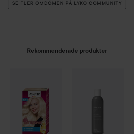
SE FLER OMDÖMEN PÅ LYKO COMMUNITY
Rekommenderade produkter
Palette
Intensive Creme Coloration
L9-0 Platinum 
SPONSRAD
Combo Deal 25%
Living Proof