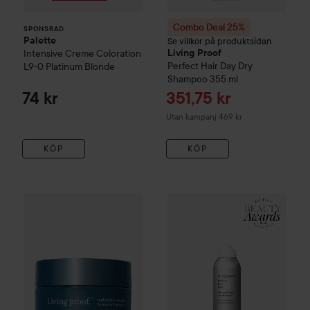
Combo Deal 25%
SPONSRAD
Palette
Se villkor på produktsidan
Intensive Creme Coloration
Living Proof
Perfect Hair Day
Dry
L9-0 Platinum Blonde
Shampoo
355 ml
Reapris
74 kr
351,75 kr
Utan kampanj 469 kr
KÖP
KÖP
Combo Deal 25%
Living Proof
Moisture Rescue Mask
Combo Deal 25%
Living Proof
236 ml