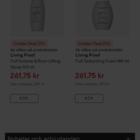
Combo Deal 25%
Combo Deal 25%
Se villkor på produktsidan
Se villkor på produktsidan
Living Proof
Living Proof
Full Volume & Root-Lifting
Full Texturizing Foam
148 ml
Spray
163 ml
Reapris
Reapris
261,75 kr
261,75 kr
Utan kampanj 349 kr
Utan kampanj 349 kr
KÖP
KÖP
Nyheter och erbjudanden