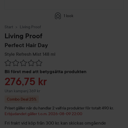
1 look
Start
Living Proof
Living Proof
Perfect Hair Day
Style Refresh Mist
148 ml
Hoppa till Betyg & kommentarer
Bli först med att betygsätta produkten
Reapris
276,75 kr
Utan kampanj 369 kr
Combo Deal 25%
Priset gäller när du handlar 2 valfria produkter för totalt 490 kr.
Erbjudandet gäller t.o.m. 2026-08-09 22:00
Fri frakt vid köp från 300 kr, kan skickas omgående