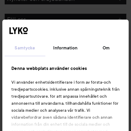
Följ oss
Kundservice
Samtycke
Information
Om
Information
Denna webbplats använder cookies
Du kanske också gillar
Vi använder enhetsidentifierare i form av första-och
tredjepartscookies, inklusive annan spårningsteknik från
tredjepartsutövare, för att anpassa innehållet och
annonserna till användarna, tillhandahålla funktioner för
sociala medier och analysera vår trafik. Vi
vidarebefordrar även sådana identifierare och annan
information från din enhet till de sociala medier och