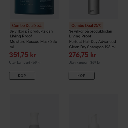
Combo Deal 25%
Combo Deal 25%
Se villkor på produktsidan
Se villkor på produktsidan
Living Proof
Living Proof
Moisture Rescue Mask
236
Perfect Hair Day
Advanced
ml
Clean Dry Shampoo
198 ml
Reapris
Reapris
351,75 kr
276,75 kr
Utan kampanj 469 kr
Utan kampanj 369 kr
KÖP
KÖP
Combo Deal 25%
Living Proof
Full Volume & Root-Lifting Sp
Combo Deal 25%
Living Proof