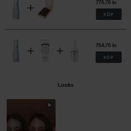
775,75 kr
igenom för att släta ut och upprepa vid behov.
KÖP
Fräscha upp lockar: Spraya på håret tills det känns fuktigt.
Använd fingrarna för att forma om lockarna. Låt lufttorka
eller använd diffuser.
Tips för maximal effekt: Börja med att applicera Living
754,75 kr
Proof Dry Shampoo i hårbotten för att absorbera olja.
Använd sedan Living Proof Style Refresh Mist på längderna
KÖP
för att återställa form och fräschör.
148 ml
Looks