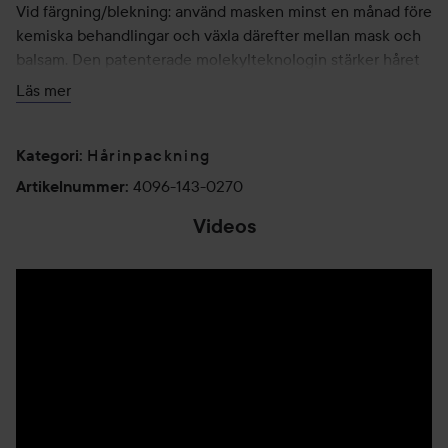
Vid färgning/blekning: använd masken minst en månad före
kemiska behandlingar och växla därefter mellan mask och
balsam. Den patenterade molekylteknologin stärker håret
inifrån och ut, penetrerar djupt in i hårfiberns cortex,
Läs mer
förbättrar hanterbarheten hos kemiskt skadat hår och ger
värme- och färgskydd. Använd en gång i veckan eller 2–3
Hårinpackning
gånger om håret är i kris.
Kategori
:
4096-143-0270
Artikelnummer
:
270 ml
Videos