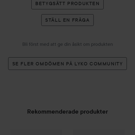
BETYGSÄTT PRODUKTEN
STÄLL EN FRÅGA
Bli först med att ge din åsikt om produkten
SE FLER OMDÖMEN PÅ LYKO COMMUNITY
Rekommenderade produkter
Palette
Intensive Creme Coloration
7-70 Terracott
Lola from Rio
O Poderoso The
SPONSRAD