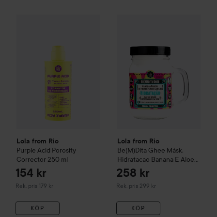
154 kr
Lola from Rio
Purple Acid Porosity Corrector
Lola from Rio
Be(M)Dita Ghee
250 ml
Rekommenderat p
Lola from Rio
Lola from Rio
Purple Acid Porosity
Be(M)Dita Ghee
Másk.
Corrector
250 ml
Hidratacao Banana E Aloe
Vera
350 g
154 kr
258 kr
Rekommenderat pris 179 kr
Rekommenderat pris 299 kr
Rek. pris 179 kr
Rek. pris 299 kr
KÖP
KÖP