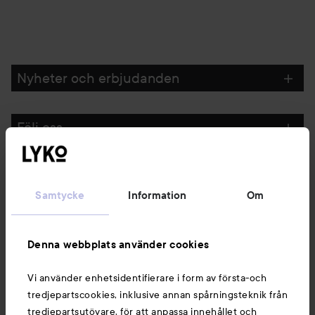
Nyheter och erbjudanden
Följ oss
Kundservice
Samtycke
Information
Om
Information
Denna webbplats använder cookies
Du kanske också gillar
Vi använder enhetsidentifierare i form av första-och
tredjepartscookies, inklusive annan spårningsteknik från
tredjepartsutövare, för att anpassa innehållet och