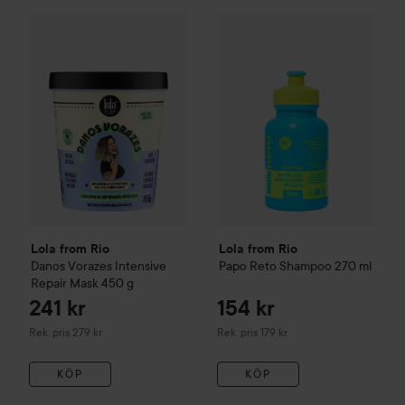
241
Lola from Rio
Danos Vorazes
Intensive Repair Mask
Lola from Rio
Papo Reto
450 g
Sham
Rekomm
Lola from Rio
Lola from Rio
Danos Vorazes
Intensive
Papo Reto
Shampoo
270 ml
Repair Mask
450 g
241 kr
154 kr
Rekommenderat pris 279 kr
Rekommenderat pris 179 kr
Rek. pris 279 kr
Rek. pris 179 kr
KÖP
KÖP