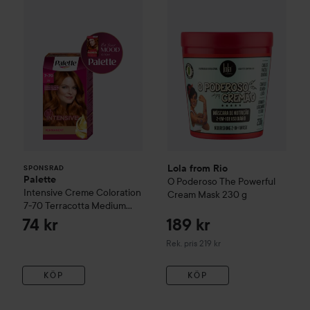
Lola from Rio
SPONSRAD
Palette
O Poderoso The Powerful
Intensive Creme Coloration
Cream Mask
230 g
7-70 Terracotta Medium
Blonde
74 kr
189 kr
Rekommenderat pris 219 kr
Rek. pris 219 kr
KÖP
KÖP