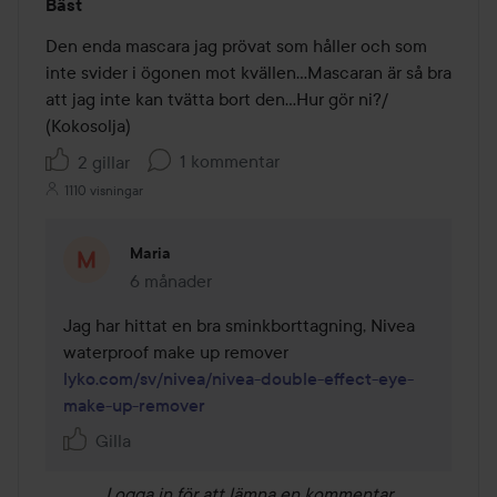
Bäst
5
av
Den enda mascara jag prövat som håller och som 
5
inte svider i ögonen mot kvällen...Mascaran är så bra 
att jag inte kan tvätta bort den...Hur gör ni?/ 
(Kokosolja)
1 kommentar
2 gillar
1110 visningar
Maria
6 månader
Kommentaren lades 6 månader
Jag har hittat en bra sminkborttagning, Nivea 
lyko.com/sv/nivea/nivea-double-effect-eye-
make-up-remover
Gilla
Logga in
för att lämna en kommentar