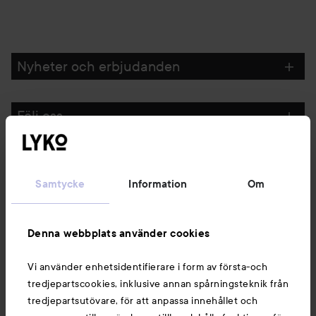
Nyheter och erbjudanden
Följ oss
Kundservice
Samtycke
Information
Om
Information
Denna webbplats använder cookies
Du kanske också gillar
Vi använder enhetsidentifierare i form av första-och
tredjepartscookies, inklusive annan spårningsteknik från
tredjepartsutövare, för att anpassa innehållet och