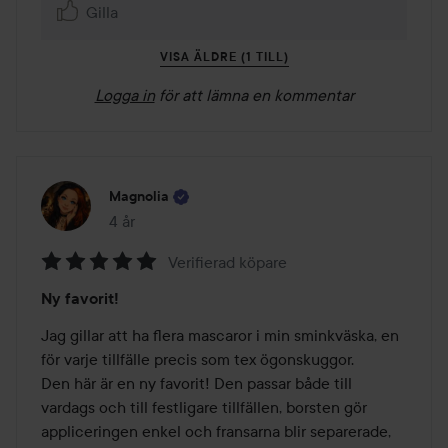
Gilla
VISA ÄLDRE (1 TILL)
Logga in
för att lämna en kommentar
Magnolia
4 år
Inlägget skapades 4 år
Verifierad köpare
Betyg:
Ny favorit!
5
av
Jag gillar att ha flera mascaror i min sminkväska, en 
5
för varje tillfälle precis som tex ögonskuggor. 

Den här är en ny favorit! Den passar både till 
vardags och till festligare tillfällen, borsten gör 
appliceringen enkel och fransarna blir separerade, 