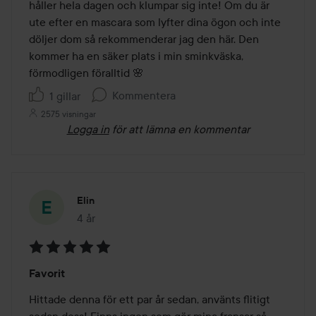
håller hela dagen och klumpar sig inte! Om du är 
ute efter en mascara som lyfter dina ögon och inte 
döljer dom så rekommenderar jag den här. Den 
kommer ha en säker plats i min sminkväska, 
förmodligen föralltid 🌸
Kommentera
1 gillar
2575 visningar
Logga in
för att lämna en kommentar
Elin
4 år
Inlägget skapades 4 år
Betyg:
Favorit
5
av
Hittade denna för ett par år sedan, använts flitigt 
5
sedan dess! Finns ingen som gör mina fransar så 