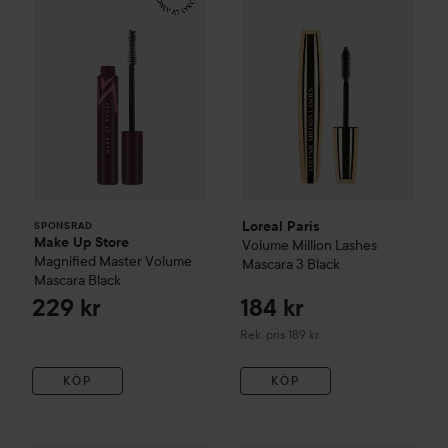
Loreal Paris
SPONSRAD
Make Up Store
Volume Million Lashes
Magnified Master Volume
Mascara
3 Black
Mascara
Black
229 kr
184 kr
Rekommenderat pris 189 kr
Rek. pris 189 kr
KÖP
KÖP