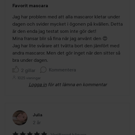
Betyg:
Favorit mascara
5
av
Jag har problem med att alla mascaror kletar under 
5
dagen och svider mycket i ögonen på kvällen. Detta 
är den enda jag testat som inte gör det! 

Mina fransar blir så fina när jag använt den 😍

Jag har lite svårare att tvätta bort den jämfört med 
andra mascaror. Men det gör inget när den sitter så 
bra under dagen.
Kommentera
2 gillar
1025 visningar
Logga in
för att lämna en kommentar
Julia
2 år
Inlägget skapades 2 år
Verifierad köpare