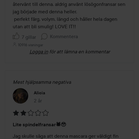
5
återvänt till denna. aldrig använt lösögonfransar sen 
jag började med denna heller.

 perfekt färg, volym, längd och håller hela dagen 
utan att bli smulig! LOVE IT!!
Kommentera
7 gillar
10916 visningar
Logga in
för att lämna en kommentar
Mest hjälpsamma negativa
Alicia
2 år
Inlägget skapades 2 år
Betyg:
Lite spindelfransar🕷️🥹
2
av
Jag skulle säga att denna mascara ger väldigt fin 