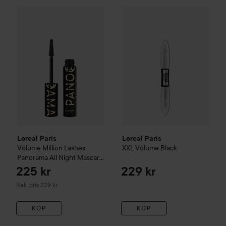
Loreal Paris
XXL Volume Black
Loreal Paris
Volume Million Lashes Panorama All Night Mas
Loreal Paris
Loreal Paris
Volume Million Lashes
XXL Volume Black
Panorama All Night Mascara
Extra Black
225 kr
229 kr
Rekommenderat pris 229 kr
Rek. pris 229 kr
KÖP
KÖP