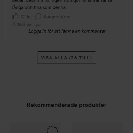
långa och fina som denna. 
Gilla
Kommentera
2553 visningar
Logga in
för att lämna en kommentar
VISA ALLA (26 TILL)
Rekommenderade produkter
Make Up Store
Magnified Master Volume Mascara
B
Loreal Paris
Volume Million L
SPONSRAD