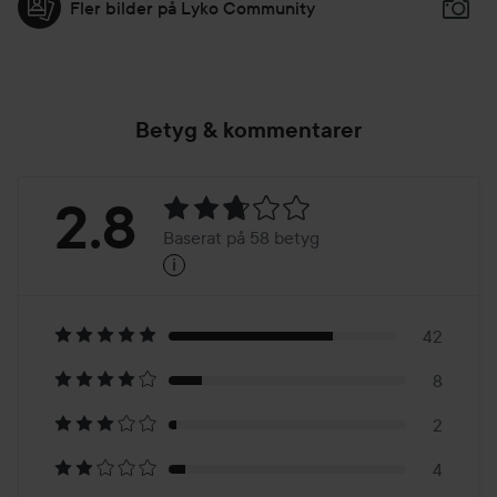
Fler bilder på Lyko Community
Betyg & kommentarer
Betyg:
2.8
Baserat på 58 betyg
i
2.8
Baserat
på
42
8
58
2
betyg
4