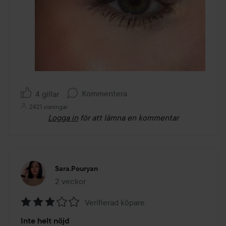
Kommentera
4 gillar
2421 visningar
Logga in
för att lämna en kommentar
Sara.pouryan
2 veckor
Inlägget skapades 2 veckor
Verifierad köpare
Betyg:
Inte helt nöjd
3