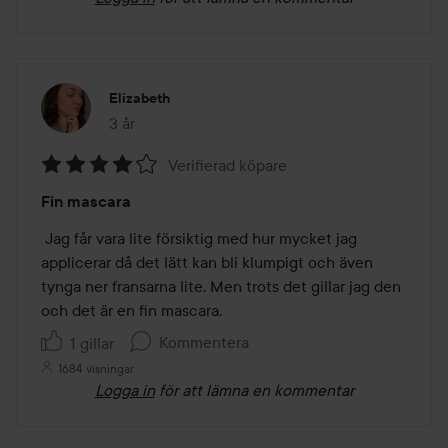
Elizabeth
3 år
Inlägget skapades 3 år
Verifierad köpare
Betyg:
Fin mascara
4
av
 Jag får vara lite försiktig med hur mycket jag 
5
applicerar då det lätt kan bli klumpigt och även 
tynga ner fransarna lite. Men trots det gillar jag den 
och det är en fin mascara. 
Kommentera
1 gillar
1684 visningar
Logga in
för att lämna en kommentar