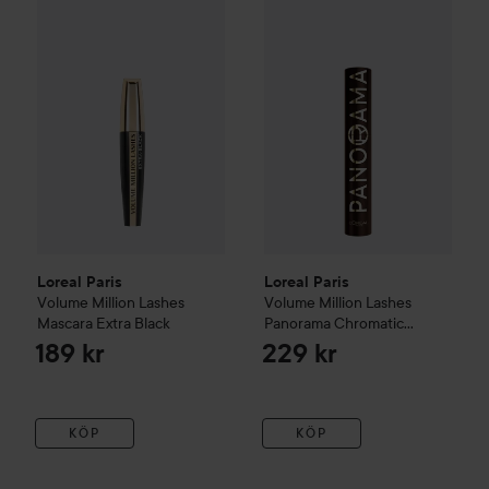
Loreal Paris
Volume Million Lashes Mascara Extra Black
Loreal Paris
Volume Million L
189 
Loreal Paris
Loreal Paris
Volume Million Lashes
Volume Million Lashes
Mascara Extra Black
Panorama Chromatic
Mascara
Brun Leather
189 kr
229 kr
KÖP
KÖP