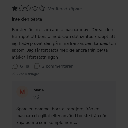
Verifierad köpare
Betyg:
Inte den bästa
1
av
Borsten är inte som andra mascaror av L'Oréal, den 
5
har inget att borsta med. Och det syntes knappt att 
jag hade provat den på mina fransar, den kändes torr 
liksom. Jag får fortsätta med de andra från detta 
märket i fortsättningen
Gilla
2 kommentarer
2978 visningar
Maria
2 år
Kommentaren lades 2 år
Spara en gammal borste, rengjord, från en 
mascara du gillat eller använd borste från nån 
kajalpenna som komplement...