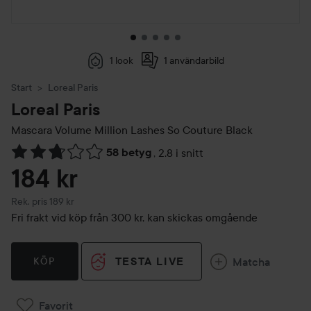
1 look
1 användarbild
Start
Loreal Paris
Loreal Paris
Mascara Volume Million Lashes So Couture Black
58 betyg
,
2.8 i snitt
Hoppa till Betyg & kommentarer
184 kr
Rekommenderat pris 189 kr
Rek. pris 189 kr
Fri frakt vid köp från 300 kr, kan skickas omgående
TESTA LIVE
Matcha
KÖP
Favorit