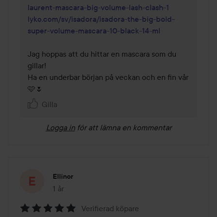
laurent-mascara-big-volume-lash-clash-1
lyko.com/sv/isadora/isadora-the-big-bold-
super-volume-mascara-10-black-14-ml
Jag hoppas att du hittar en mascara som du 
gillar!

Ha en underbar början på veckan och en fin vår 
🩷🌷
Gilla
Logga in
för att lämna en kommentar
Ellinor
1 år
Inlägget skapades 1 år
Verifierad köpare