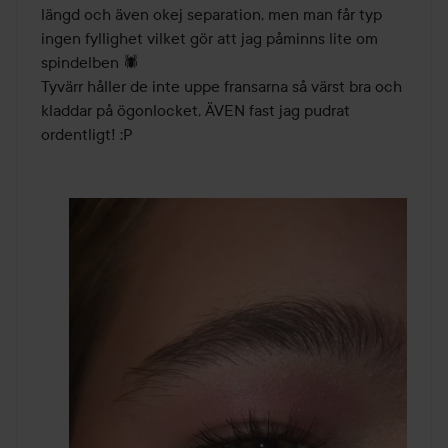
5
längd och även okej separation, men man får typ 
ingen fyllighet vilket gör att jag påminns lite om 
spindelben 🕷️

Tyvärr håller de inte uppe fransarna så värst bra och 
kladdar på ögonlocket, ÄVEN fast jag pudrat 
ordentligt! :P