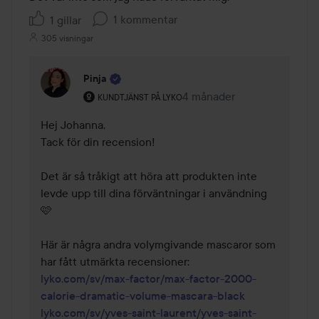
5
1 kommentar
1 gillar
305 visningar
Pinja
Användarens roll: Kundtjänst på Lyko.
4 månader
Kommentaren lades 4 mån
KUNDTJÄNST PÅ LYKO
Hej Johanna,

Tack för din recension!

Det är så tråkigt att höra att produkten inte 
levde upp till dina förväntningar i användning 
🩷

Här är några andra volymgivande mascaror som 
lyko.com/sv/max-factor/max-factor-2000-
calorie-dramatic-volume-mascara-black
lyko.com/sv/yves-saint-laurent/yves-saint-