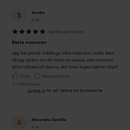
Sandra
3 år
Inlägget skapades 3 år
Verifierad köpare
Betyg:
Bästa mascaran
5
av
Jag har provat mååånga olika mascaror under åren 
5
då jag tycker om att testa en massa, men kommer 
alltid tillbaka till denna, det finns ingen bättre! Köp!! 
Gilla
Kommentera
2608 visningar
Logga in
för att lämna en kommentar
Alexandra Camilla
4 år
Inlägget skapades 4 år