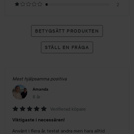
2
BETYGSÄTT PRODUKTEN
STÄLL EN FRÅGA
Mest hjälpsamma positiva
Amanda
8 år
Inlägget skapades 8 år
Verifierad köpare
Betyg:
Viktigaste i necessären!
5
av
Använt i flera år, testat andra men hara alltid 