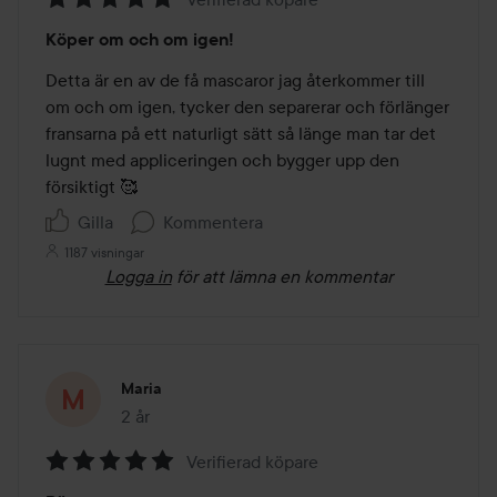
Betyg:
Köper om och om igen!
5
av
Detta är en av de få mascaror jag återkommer till 
5
om och om igen, tycker den separerar och förlänger 
fransarna på ett naturligt sätt så länge man tar det 
lugnt med appliceringen och bygger upp den 
försiktigt 🥰
Gilla
Kommentera
1187 visningar
Logga in
för att lämna en kommentar
Maria
2 år
Inlägget skapades 2 år
Verifierad köpare
Betyg: