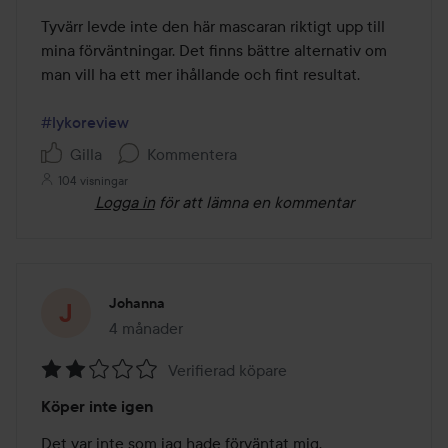
av
Tyvärr levde inte den här mascaran riktigt upp till 
5
mina förväntningar. Det finns bättre alternativ om 
man vill ha ett mer ihållande och fint resultat.

#lykoreview
Gilla
Kommentera
104 visningar
Logga in
för att lämna en kommentar
Johanna
4 månader
Inlägget skapades 4 månader
Verifierad köpare
Betyg:
Köper inte igen
2
av
Det var inte som jag hade förväntat mig.