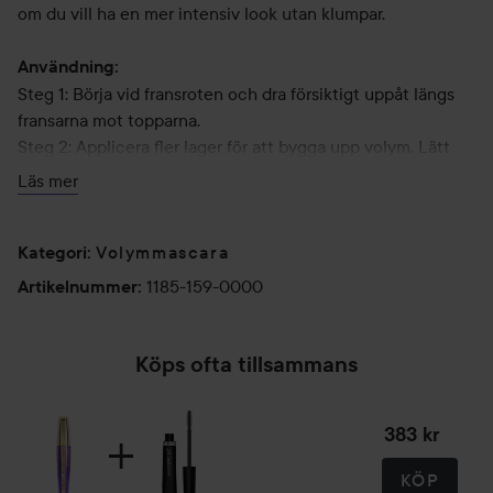
om du vill ha en mer intensiv look utan klumpar.
Användning:
Steg 1: Börja vid fransroten och dra försiktigt uppåt längs
fransarna mot topparna.
Steg 2: Applicera fler lager för att bygga upp volym. Lätt
att ta bort med ögonmakeupborttagning.
Läs mer
Volymmascara
Kategori
:
1185-159-0000
Artikelnummer
:
Köps ofta tillsammans
383 kr
KÖP