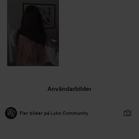
nordisk björksav och hyaluronsyra. Håret känns slätt,
spänstigt och lätt att reda ut, utan att tynga ner.
Alla våra hårvårdsprodukter passar även för färgat hår.
Den veganska sammansättningen innehåller ingredienser
från den nordiska naturen. Förpackningen är gjord av
återvunna och återvinningsbara material.
Användning:
Applicera i tvättat, fuktigt hår och låt verka i 2-3 minuter.
Användarbilder
Skölj noga. För bästa resultat, använd tillsammans med
Nordic Hydra [Lähde] Moisture Shampoo.
290 ml
Fler bilder på Lyko Community
Lumene Moisture Boost 2-in-1 Hair Mask
Ger ditt hår intensiv fukt från rötter till toppar! LUMENE