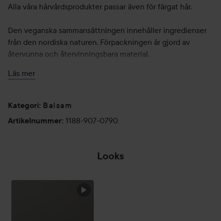
Alla våra hårvårdsprodukter passar även för färgat hår.
Den veganska sammansättningen innehåller ingredienser
från den nordiska naturen. Förpackningen är gjord av
återvunna och återvinningsbara material.
Läs mer
Användning:
Applicera i vått hår. Löddra och skölj noga. Upprepa om det
behövs. För bästa resultat, följ med Nordic Hydra [Lähde]
Balsam
Kategori
:
Moisture Conditioner.
1188-907-0790
Artikelnummer
:
300 ml
Lumene Moisture Conditioner
Looks
Återfuktat och vackert hår från rötterna till topparna - från
nordisk expert inom skönhetsvård.
LUMENE Nordic Hydra [Lähde] Moisture Conditioner
Återfuktar torrt hår och hårbotten intensivt med organisk