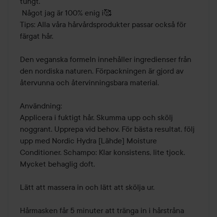
tungt.

 Något jag är 100% enig i🥰

Tips: Alla våra hårvårdsprodukter passar också för 
färgat hår.

Den veganska formeln innehåller ingredienser från 
den nordiska naturen. Förpackningen är gjord av 
återvunna och återvinningsbara material.

Användning:

Applicera i fuktigt hår. Skumma upp och skölj 
noggrant. Upprepa vid behov. För bästa resultat, följ 
upp med Nordic Hydra [Lähde] Moisture 
Conditioner. Schampo: Klar konsistens, lite tjock. 
Mycket behaglig doft.

Lätt att massera in och lätt att skölja ur.

Hårmasken får 5 minuter att tränga in i hårstråna 