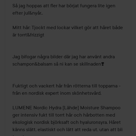
av
Så jag hoppas att fler har börjat fungera lite igen 
5
efter jul&nyår..

Mitt hår: Tjockt med lockar vilket gör att håret både 
är torrt&frizzigt

Jag bifogar några bilder där jag har använt andra 
schampon&balsam så ni kan se skillnaden❣️

Fuktigt och vackert hår från rötterna till topparna - 
från en nordisk expert inom skönhetsvård.

LUMENE Nordic Hydra [Lähde] Moisture Shampoo 
ger intensiv fukt till torrt hår och hårbotten med 
ekologisk nordisk björksaft och hyaluronsyra. Håret 
känns slätt, elastiskt och lätt att reda ut, utan att bli 