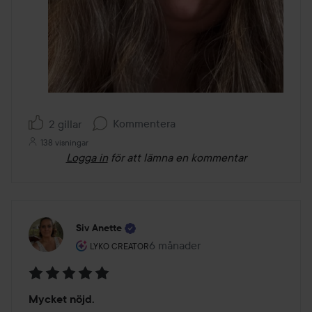
Kommentera
2 gillar
138 visningar
Logga in
för att lämna en kommentar
Siv Anette
Användarens roll: Lyko Creator.
6 månader
Inlägget skapades 6 månader
LYKO CREATOR
Betyg:
Mycket nöjd.
5