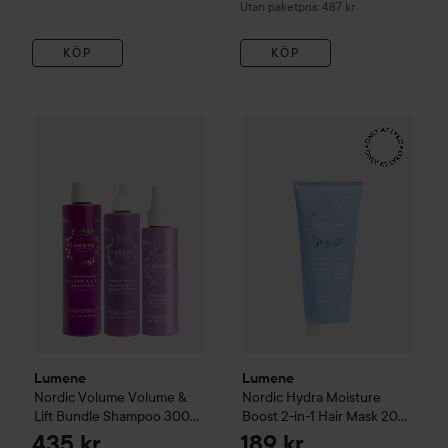
Utan paketpris: 487 kr
KÖP
KÖP
Lumene
Nordic Hydra
Moisture
Lumene
Nordic Volume
Volume & Lift Bundle Shampoo 300 m
Lumene
Lumene
Nordic Volume
Volume &
Nordic Hydra
Moisture
Lift Bundle Shampoo 300
Boost 2-in-1 Hair Mask
200
ml & Conditioner 290 ml &
ml
435 kr
189 kr