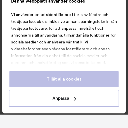
Denna webbplats använder cookies
Du kanske också gillar
Vi använder enhetsidentifierare i form av första-och
tredjepartscookies, inklusive annan spårningsteknik från
tredjepartsutövare, för att anpassa innehållet och
annonserna till användarna, tillhandahålla funktioner för
sociala medier och analysera vår trafik. Vi
vidarebefordrar även sådana identifierare och annan
information från din enhet till de sociala medier och
annons- och analysföretag som vi samarbetar med.
Dessa kan i sin tur kombinera informationen med annan
information som du har tillhandahållit eller som de har
Tillåt alla cookies
samlat in när du har använt deras tjänster. Du godkänner
våra cookies vid fortsatt användande av vår webbplats.
Copyright 2026
För information om hur du kan ändra inställningarna för
Anpassa
E-handel av Avensia
cookies, se vår
Cookie Policy