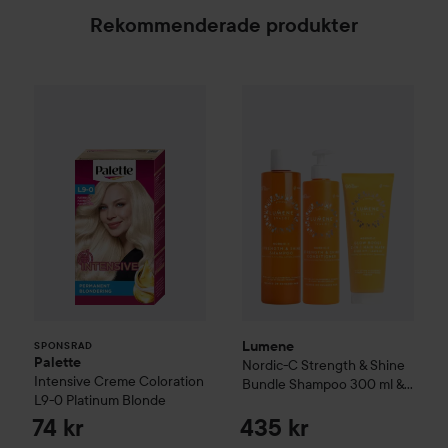
Rekommenderade produkter
Palette
Intensive Creme Coloration
L9-0 Platinum 
SPONSRAD
Lumene
Nordic-C
Strength & 
Lumene
SPONSRAD
Palette
Nordic-C
Strength & Shine
Intensive Creme Coloration
Bundle Shampoo 300 ml &
L9-0 Platinum Blonde
Conditioner 290 ml & Hair
Mask 200 ml
74 kr
435 kr