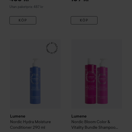
Hair Mist 150 ml
Utan paketpris: 487 kr
KÖP
KÖP
Lumene
Nordic Hydra
Moisture Conditioner
290 ml
149 kr
Lumene
Nordic Bloom
Color &
Lumene
Lumene
Nordic Hydra
Moisture
Nordic Bloom
Color &
Conditioner
290 ml
Vitality Bundle Shampoo