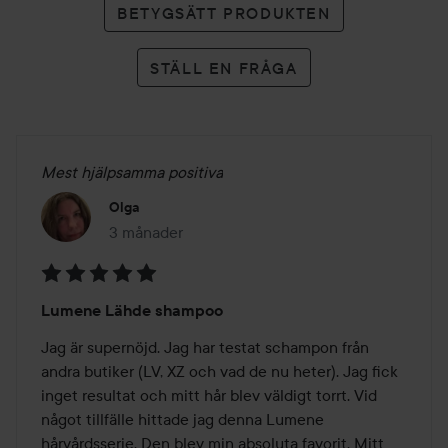
200 ml
BETYGSÄTT PRODUKTEN
STÄLL EN FRÅGA
Mest hjälpsamma positiva
Olga
3 månader
Inlägget skapades 3 månader
Betyg:
Lumene Lähde shampoo
5
av
Jag är supernöjd. Jag har testat schampon från 
5
andra butiker (LV, XZ och vad de nu heter). Jag fick 
inget resultat och mitt hår blev väldigt torrt. Vid 
något tillfälle hittade jag denna Lumene 
hårvårdsserie. Den blev min absoluta favorit. Mitt 