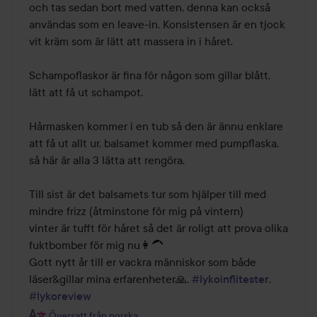
och tas sedan bort med vatten, denna kan också 
användas som en leave-in. Konsistensen är en tjock 
vit kräm som är lätt att massera in i håret.

Schampoflaskor är fina för någon som gillar blått, 
lätt att få ut schampot.

Hårmasken kommer i en tub så den är ännu enklare 
att få ut allt ur, balsamet kommer med pumpflaska, 
så här är alla 3 lätta att rengöra.

Till sist är det balsamets tur som hjälper till med 
mindre frizz (åtminstone för mig på vintern)

vinter är tufft för håret så det är roligt att prova olika 
fuktbomber för mig nu👩‍🦱

Gott nytt år till er vackra människor som både 
läser&gillar mina erfarenheter🙏. 
#lykoinflitester
. 
#lykoreview
Översatt från norska