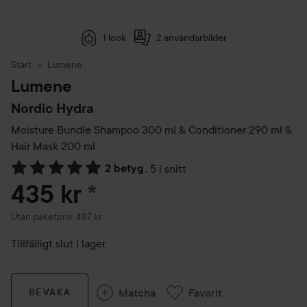
1 look
2 användarbilder
Start
Lumene
Lumene
Nordic Hydra
Moisture Bundle Shampoo 300 ml & Conditioner 290 ml &
Hair Mask 200 ml
2 betyg
,
5 i snitt
Hoppa till Betyg & kommentarer
435 kr
*
Utan paketpris: 487 kr
Tillfälligt slut i lager
Matcha
Favorit
BEVAKA