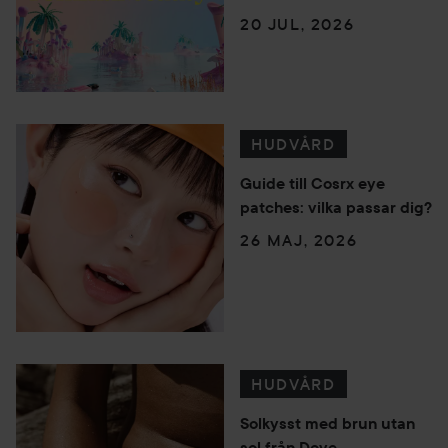
20 JUL, 2026
HUDVÅRD
Guide till Cosrx eye
patches: vilka passar dig?
26 MAJ, 2026
HUDVÅRD
Solkysst med brun utan
sol från Dove