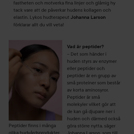
fastheten och motverka fina linjer och glåmig hy
tack vare att de påverkar hudens kollagen och
elastin. Lykos hudterapeut
Johanna Larson
förklarar allt du vill veta!
Vad är peptider?
– Det som händer i
huden styrs av enzymer
eller peptider och
peptider är en grupp av
små proteiner som består
av korta aminosyror.
Peptider är små
molekyler vilket gör att
de kan gå djupare ner i
huden och därmed också
Peptider finns i många
göra större nytta, säger
olika hudvårdsprodukter,
Johanna Larson, som till