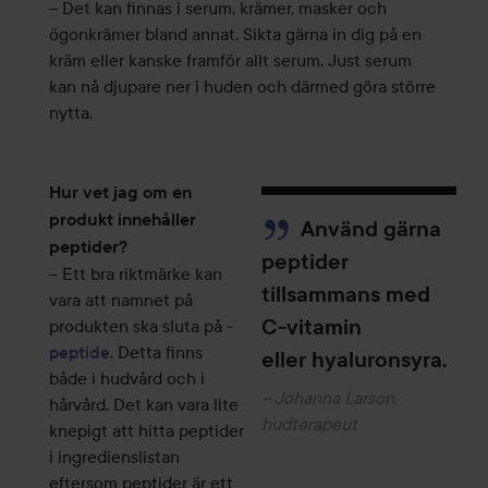
– Det kan finnas i serum, krämer, masker och
ögonkrämer bland annat. Sikta gärna in dig på en
kräm eller kanske framför allt serum. Just serum
kan nå djupare ner i huden och därmed göra större
nytta.
Hur vet jag om en
produkt innehåller
Använd gärna
peptider?
peptider
– Ett bra riktmärke kan
tillsammans med
vara att namnet på
C-vitamin
produkten ska sluta på
-
peptide
. Detta finns
eller hyaluronsyra.
både i hudvård och i
–
Johanna Larson,
hårvård. Det kan vara lite
hudterapeut
knepigt att hitta peptider
i ingredienslistan
eftersom peptider är ett