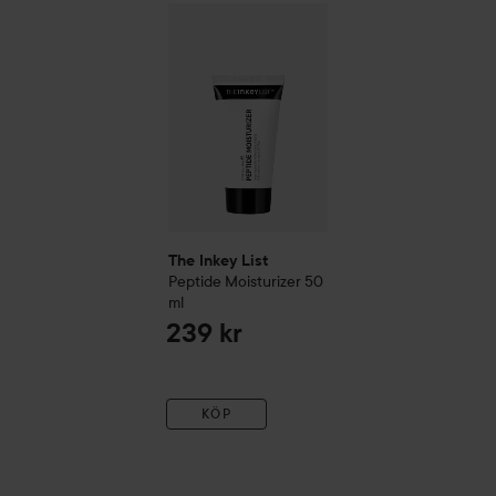
The Inkey List
Peptide Moisturizer
50 ml
23
The Inkey List
Peptide Moisturizer
50
ml
239 kr
KÖP