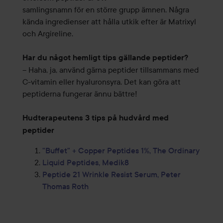
samlingsnamn för en större grupp ämnen. Några
kända ingredienser att hålla utkik efter är Matrixyl
och Argireline.
Har du något hemligt tips gällande peptider?
– Haha, ja, använd gärna peptider tillsammans med
C-vitamin eller hyaluronsyra. Det kan göra att
peptiderna fungerar ännu bättre!
Hudterapeutens 3 tips på hudvård med
peptider
"Buffet" + Copper Peptides 1%, The Ordinary
Liquid Peptides, Medik8
Peptide 21 Wrinkle Resist Serum, Peter
Thomas Roth