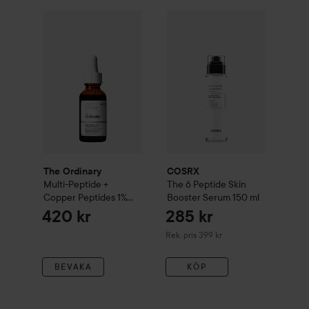
The Ordinary
Multi-Peptide + Copper Peptides 1% Seru
COSRX
The 6 Peptide Skin B
The Ordinary
COSRX
Multi-Peptide +
The 6 Peptide Skin
Copper Peptides 1%
Booster Serum
150 ml
Serum
30 ml
420 kr
285 kr
Rekommenderat pris 399 kr
Rek. pris 399 kr
BEVAKA
KÖP