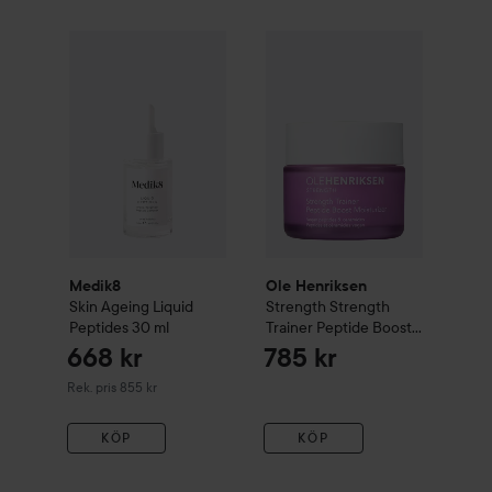
Ole Henriksen
Strength
668 kr
Streng
Medik8
Skin Ageing
Liquid Peptides
30 ml
Rekommenderat pris 855 kr
Medik8
Ole Henriksen
Skin Ageing
Liquid
Strength
Strength
Peptides
30 ml
Trainer Peptide Boost
Moisturizer
50 ml
668 kr
785 kr
Rekommenderat pris 855 kr
Rek. pris 855 kr
KÖP
KÖP