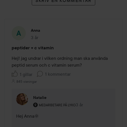
SKRIV EN KOMMENTAR
Anna
3 år
Inlägget skapades 3 år
peptider + c vitamin
Hej! jag undrar i vilken ordning man ska använda 
peptid serum och c vitamin serum?
1 kommentar
1 gillar
845 visningar
Natalie
Användarens roll: Medarbetare på Lyko.
3 år
Kommentaren lades 3 år
MEDARBETARE PÅ LYKO
Hej Anna🌞
