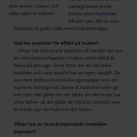
som
serum, masker och
vardags bland annat
olika typer av krämer.
jobbar med
Hudtestet
här på Lyko, där du som
kund kan få gratis hjälp med hudvårdsfrågor.
Vad har peptider för effekt på huden?
– Oftast när man pratar peptider så handlar det om
att stimulera kollagenet i huden, vilket alltså är
fokus på anti-age. Dock finns det en rad olika
peptider och varje peptid har en egen uppgift. De
kan med andra ord också ha egenskaper som att
lugna en känslig hud, jämna ut hudtonen eller ge
mer fukt. Här gäller det att tänka att alla hudar har
olika behov, så det gäller att hitta en produkt som
är bra för just din hud och ditt behov.
Vilken typ av hudvårdsprodukt innehåller
peptider?