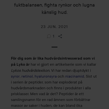
fuktbalansen, fighta rynkor och lugna
känslig hud.
23 JUN, 2021
1
För dig som är lika hudvårdsintresserad som vi
har vi gjort en artikelserie som vi kallar
på Lyko är
Lykos hudvårdslexikon
. Vi har redan djuptdykt i
syror
,
retinol
,
hyaluronsyra
och
niacinamid
. Sist ut
i serien är peptider, som har exploderat på
hudvårdsmarknaden och finns i produkter i alla
prisklasser. Men vad är det? Peptider är ett
samlingsnamn för en rad ämnen som förbättrar
massor av saker i huden, de kan bland öka