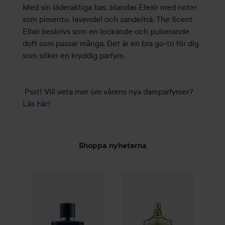
Med sin läderaktiga bas, blandas Elexir med noter
som pimento, lavendel och sandelträ. The Scent
Elixir beskrivs som en lockande och pulserande
doft som passar många. Det är en bra go-to för dig
som söker en kryddig parfym.
Psst! Vill veta mer om vårens nya damparfymer?
Läs här
!
Shoppa nyheterna
Combo Deal 25%
Armani
Acqua di Giò Profondo
Combo Deal 25%
Jean Paul Ga
Eau de 