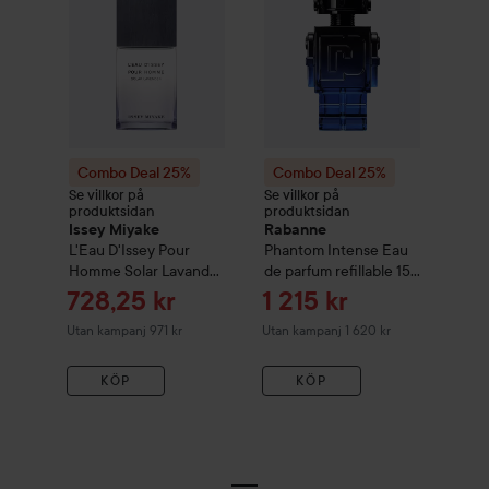
Combo Deal 25%
Combo Deal 25%
Se villkor på
Se villkor på
produktsidan
produktsidan
Issey Miyake
Rabanne
L'Eau D'Issey Pour
Phantom Intense Eau
Homme Solar Lavander
de parfum refillable
150
Eau de Toilette Intense
ml
Reapris
Reapris
728,25 kr
1 215 kr
50 ml
Utan kampanj 971 kr
Utan kampanj 1 620 kr
KÖP
KÖP