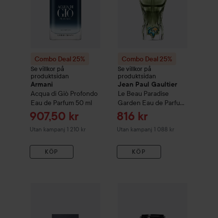
Combo Deal 25%
Combo Deal 25%
Se villkor på
Se villkor på
produktsidan
produktsidan
Armani
Jean Paul Gaultier
Acqua di Giò Profondo
Le Beau
Paradise
Eau de Parfum
50 ml
Garden Eau de Parfum
75 ml
Reapris
Reapris
907,50 kr
816 kr
Utan kampanj 1 210 kr
Utan kampanj 1 088 kr
KÖP
KÖP
Combo Deal 25%
Issey Miyake
Combo Deal 25%
L'Eau D'Issey Pour Homme
Rabanne
Pha