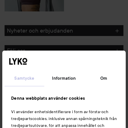
Nyheter och erbjudanden
Följ oss
Kundservice
Samtycke
Information
Om
Information
Denna webbplats använder cookies
Du kanske också gillar
Vi använder enhetsidentifierare i form av första-och
tredjepartscookies, inklusive annan spårningsteknik från
tredjepartsutövare, för att anpassa innehållet och