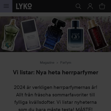
HOPPA TILL INNEHÅLLET
Magazine
Parfym
Vi listar: Nya heta herrparfymer
2024 är verkligen herrparfymernas år!
Allt från fräscha sommarfavoriter till
fylliga kvällsdofter. Vi listar nyheterna
som du bara måste testa! MÅSTE!