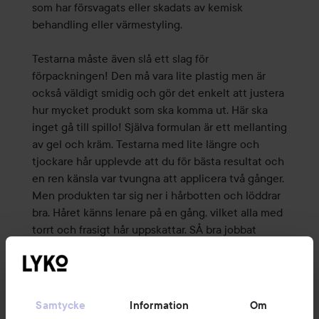
som har försvagats eller skadats av kemisk
behandling eller värmestyling.
Testarna måste även slå ett slag för
förpackningen! Den må vara lite plastig men är
också väldigt smidig och gör det enkelt att justera
hur mycket produkt som ska komma ut. Här ska
inget gå till spillo! Själva formulan är ett mellanting
av gel och kräm. Testarna med lite längre och
tjockare hår upplevde att du för bästa resultat och
en ren känsla var tvungna att applicera två gånger.
Men produkten tar sig ner i hårbotten och löddrar
bra. Håret känns lenare på en gång, vilket alla med
torrt och frasigt hår uppskattar. SÅ bra jobbat
Amika!
En annan bonus som kommer med Amikas
sulfatfria schampo är att det gör håret enkelt att
Samtycke
Information
Om
reda ut. Inga extra tovor här inte! Testarna