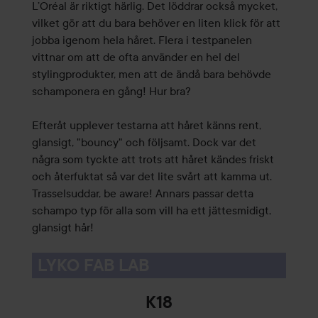
L’Oréal är riktigt härlig. Det löddrar också mycket,
vilket gör att du bara behöver en liten klick för att
jobba igenom hela håret. Flera i testpanelen
vittnar om att de ofta använder en hel del
stylingprodukter, men att de ändå bara behövde
schamponera en gång! Hur bra?
Efteråt upplever testarna att håret känns rent,
glansigt, "bouncy" och följsamt. Dock var det
några som tyckte att trots att håret kändes friskt
och återfuktat så var det lite svårt att kamma ut.
Trasselsuddar, be aware! Annars passar detta
schampo typ för alla som vill ha ett jättesmidigt,
glansigt hår!
LYKO FAB LAB
K18