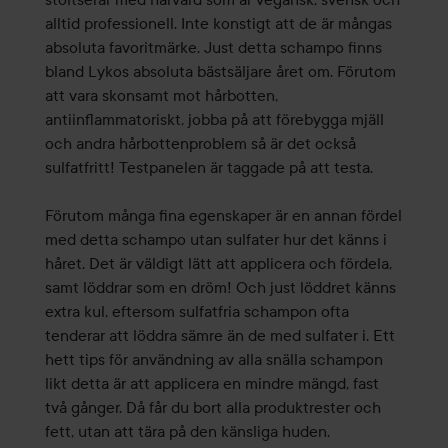
alltid professionell. Inte konstigt att de är mångas
absoluta favoritmärke. Just detta schampo finns
bland Lykos absoluta bästsäljare året om. Förutom
att vara skonsamt mot hårbotten,
antiinflammatoriskt, jobba på att förebygga mjäll
och andra hårbottenproblem så är det också
sulfatfritt! Testpanelen är taggade på att testa.
Förutom många fina egenskaper är en annan fördel
med detta schampo utan sulfater hur det känns i
håret. Det är väldigt lätt att applicera och fördela,
samt löddrar som en dröm! Och just löddret känns
extra kul, eftersom sulfatfria schampon ofta
tenderar att löddra sämre än de med sulfater i. Ett
hett tips för användning av alla snälla schampon
likt detta är att applicera en mindre mängd, fast
två gånger. Då får du bort alla produktrester och
fett, utan att tära på den känsliga huden.