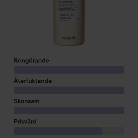
Rengörande
Återfuktande
Skonsam
Prisvärd