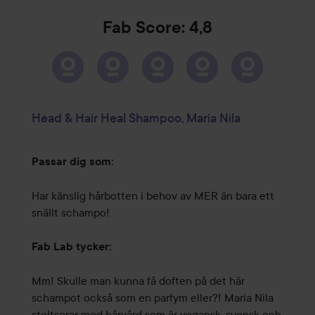
Fab Score: 4,8
Head & Hair Heal Shampoo, Maria Nila
Passar dig som:
Har känslig hårbotten i behov av MER än bara ett
snällt schampo!
Fab Lab tycker:
Mm! Skulle man kunna få doften på det här
schampot också som en parfym eller?! Maria Nila
stoltserar med hårvård som är vegansk, svensk och