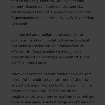
med en lite träig underton. Det lovar att vara
extremt läkande och återfuktande, samt ska
förbättra hårets kvalitet. Utöver det är schampot
färgbevarande och innehåller även UV-skydd. Nom
nom nom!
In action är Lanzas sulfatfria schampo lätt att
applicera i håret och lika lätt att sedan sprida ut
och jobba in i hårbotten. Det löddrar även så
MYCKET att flera i panelen var tvungna att
dubbelkolla att det verkligen är sulfatfritt. Det är
det! Bra jobbat Lanza!
Håret känns omedelbart återfuktat och även som
att det fått lite bättre kvalitet – och då är detta
bara ett schampo! Mycket bra för dig som har lite
grövre, slitet och torrt hår. Här har du ett
rengörande schampo som också återfuktar och ger
en hälsosam glans UTAN att tynga ner ditt hår som