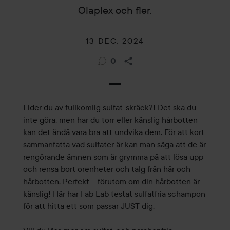
Olaplex och fler.
13 DEC, 2024
0
Lider du av fullkomlig sulfat-skräck?! Det ska du
inte göra, men har du torr eller känslig hårbotten
kan det ändå vara bra att undvika dem. För att kort
sammanfatta vad sulfater är kan man säga att de är
rengörande ämnen som är grymma på att lösa upp
och rensa bort orenheter och talg från hår och
hårbotten. Perfekt – förutom om din hårbotten är
känslig! Här har Fab Lab testat sulfatfria schampon
för att hitta ett som passar JUST dig.