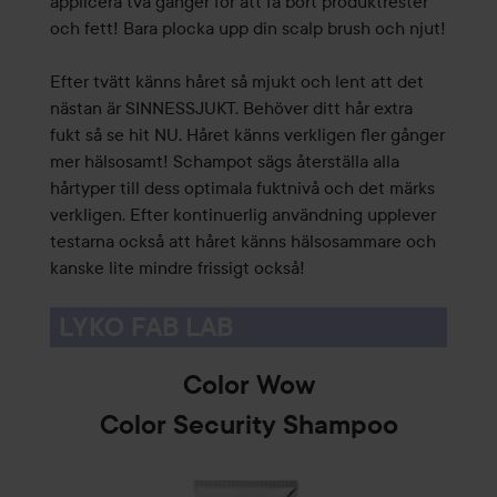
applicera två gånger för att få bort produktrester
och fett! Bara plocka upp din scalp brush och njut!
Efter tvätt känns håret så mjukt och lent att det
nästan är SINNESSJUKT. Behöver ditt hår extra
fukt så se hit NU. Håret känns verkligen fler gånger
mer hälsosamt! Schampot sägs återställa alla
hårtyper till dess optimala fuktnivå och det märks
verkligen. Efter kontinuerlig användning upplever
testarna också att håret känns hälsosammare och
kanske lite mindre frissigt också!
LYKO FAB LAB
Color Wow
Color Security Shampoo