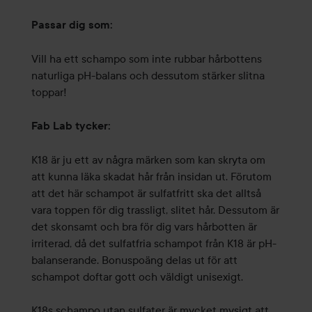
Passar dig som:
Vill ha ett schampo som inte rubbar hårbottens
naturliga pH-balans och dessutom stärker slitna
toppar!
Fab Lab tycker:
K18 är ju ett av några märken som kan skryta om
att kunna läka skadat hår från insidan ut. Förutom
att det här schampot är sulfatfritt ska det alltså
vara toppen för dig trassligt, slitet hår. Dessutom är
det skonsamt och bra för dig vars hårbotten är
irriterad, då det sulfatfria schampot från K18 är pH-
balanserande. Bonuspoäng delas ut för att
schampot doftar gott och väldigt unisexigt.
K18s schampo utan sulfater är mycket mysigt att