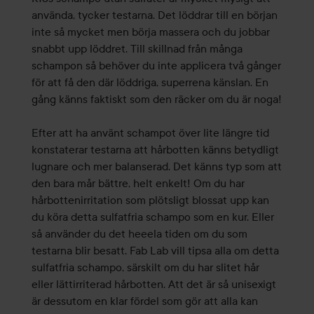
använda, tycker testarna. Det löddrar till en början
inte så mycket men börja massera och du jobbar
snabbt upp löddret. Till skillnad från många
schampon så behöver du inte applicera två gånger
för att få den där löddriga, superrena känslan. En
gång känns faktiskt som den räcker om du är noga!
Efter att ha använt schampot över lite längre tid
konstaterar testarna att hårbotten känns betydligt
lugnare och mer balanserad. Det känns typ som att
den bara mår bättre, helt enkelt! Om du har
hårbottenirritation som plötsligt blossat upp kan
du köra detta sulfatfria schampo som en kur. Eller
så använder du det heeela tiden om du som
testarna blir besatt. Fab Lab vill tipsa alla om detta
sulfatfria schampo, särskilt om du har slitet hår
eller lättirriterad hårbotten. Att det är så unisexigt
är dessutom en klar fördel som gör att alla kan