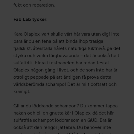
fukt och reparation.
Fab Lab tycker:
Kära Olaplex, vart skulle vårt hår vara utan dig! Inte
bara är du en fena på att binda ihop trasiga
fjällskikt, återställa hårets naturliga fuktnivå, ge det
styrka och verka färgbevarande – det är också helt
sulfatfritt. Flera i testpanelen har redan testat
Olaplex någon gång i livet, och de som inte har är
otroligt peppade på att äntligen få prova detta
världsberömda schampo! Det är milt doftsatt och
krämigt.
Gillar du löddrande schampon? Du kommer tappa
hakan och bli en gnutta kär i Olaplex, då det här
sulfatfria schampot löddrar som en GUD. Bra är
också att den rengör jättebra. Du behöver inte