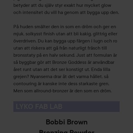
betyder att du själv styr exakt hur mycket glow
och intensitet du vill ha genom att bygga upp den.
På huden smälter den in som en dröm och ger en
mjuk, solkysst finish utan att bli kakig, glittrig eller
överdriven. Du kan bygga upp färgen i lugn och ro
utan att riskera att gå från naturligt fräsch till
bronsstaty på en halv sekund. Just att formulan är
så byggbar gör att Bronze Goddess är användbar
året runt utan att det ser konstigt ut. Enda lilla
grejen? Nyanserna drar åt det varma hållet, så
contouring är kanske inte dess starkaste gren.
Men som allround-bronzer är den som en dröm.
LYKO FAB LAB
Bobbi Brown
Bronzing Powder