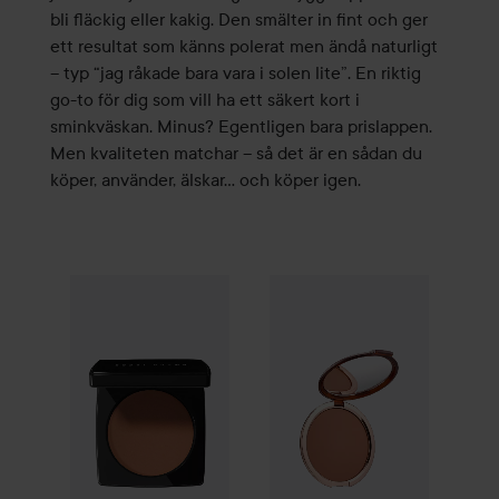
bli fläckig eller kakig. Den smälter in fint och ger
ett resultat som känns polerat men ändå naturligt
– typ “jag råkade bara vara i solen lite”. En riktig
go-to för dig som vill ha ett säkert kort i
sminkväskan. Minus? Egentligen bara prislappen.
Men kvaliteten matchar – så det är en sådan du
köper, använder, älskar… och köper igen.
Gåva på köpet
Bobbi Brown
Bronzing Powder
Golden Ta
Estée Lauder
Bronze Goddess