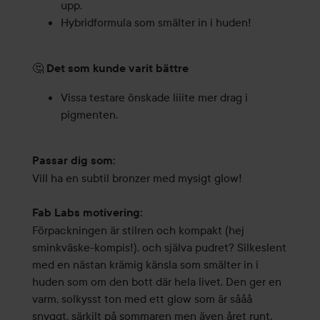
upp.
Hybridformula som smälter in i huden!
🤔
Det som kunde varit bättre
Vissa testare önskade liiite mer drag i
pigmenten.
Passar dig som:
Vill ha en subtil bronzer med mysigt glow!
Fab Labs motivering:
Förpackningen är stilren och kompakt (hej
sminkväske-kompis!), och själva pudret? Silkeslent
med en nästan krämig känsla som smälter in i
huden som om den bott där hela livet. Den ger en
varm, solkysst ton med ett glow som är sååå
snyggt, särkilt på sommaren men även året runt.