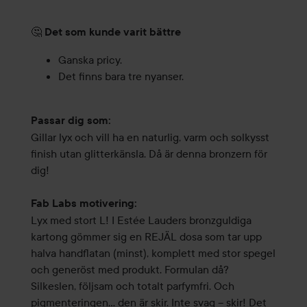
🤔
Det som kunde varit bättre
Ganska pricy.
Det finns bara tre nyanser.
Passar dig som:
Gillar lyx och vill ha en naturlig, varm och solkysst
finish utan glitterkänsla. Då är denna bronzern för
dig!
Fab Labs motivering:
Lyx med stort L! I Estée Lauders bronzguldiga
kartong gömmer sig en REJÄL dosa som tar upp
halva handflatan (minst), komplett med stor spegel
och generöst med produkt. Formulan då?
Silkeslen, följsam och totalt parfymfri. Och
pigmenteringen… den är skir. Inte svag – skir! Det