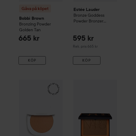
Gåva på köpet
Estée Lauder
Bronze Goddess
Bobbi Brown
Powder Bronzer
Bronzing Powder
Medium
Golden Tan
665 kr
595 kr
Rekommenderat pris 665 kr
Rek. pris 665 kr
KÖP
KÖP
Make Up Store
Iconic Glow Bronzer
NARS
Laguna Bronzing Powde
10 Maple
299 kr