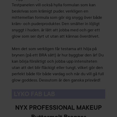
Testpanelen vill också hylla formulan som kan
beskrivas som krämigt puder, verkligen en
mittemellan formula som gör sig snygg över både
kräm- och puderprodukter. Den smälter in löjligt
snyggt i huden, är lätt att jobba med och ger ett
glow som ser dyrt ut utan att kännas överdrivet.
Men det som verkligen får testarna att höja på
brynen (på ett BRA sätt) är hur byggbar den är! Du
kan börja försiktigt och jobba upp intensiteten
utan att det blir fläckigt eller tungt, vilket gör den
perfekt både för både vardag och när du vill gå full
glow goddess. Dessutom är den ganska prisvärd!
LYKO FAB LAB
NYX PROFESSIONAL MAKEUP