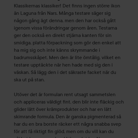
Klassikernas klassiker! Det finns ingen större ikon
än Laguna från Nars. Många testare säger sig
någon gång ägt denna, men den har också gått
igenom vissa förändringar genom åren. Testarna
ger den också en direkt stjärna kanten för sin
smidiga, platta förpackning som gör den enkel att
ha mig sig och inte känns skrymmande i
badrumsskåpet. Men den är lite ömtålig, vilket en
testare upptäckte när hen hade med sig den i
väskan. Så lägg den i det säkraste facket när du
ska ut på stan.
Utöver det är formulan rent utsagt sammetslen
och appliceras väldigt fint, den blir inte fläckig och
glider lätt över krämprodukter och har en lätt
skimrande formula. Den är ganska pigmenterad så
har du en bra borste räcker ett några snabba svep
för att få riktigt fin glöd, men om du vill kan du