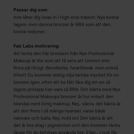
Passar dig som:
Inte låter dig luras in i high end-träsket. Nyx kostar
lagom, men denna bronzer är BRA som att den
kostar miljoner.
Fab Labs motivering:
Att testa den här bronzern från Nyx Professional
Makeup är lite som att få veta att tomten inte
finns på riktigt. Besvikelse, heartbreak, men också
frihet! Du kommer aldrig vilja betala mycket för en
bronzer igen, efter att ha fått lära dig att en så
lagom prislapp kan vara så BRA. Det bästa med Nyx
Professional Makeups bronzer är hur enkelt den
blandas med övrig makeup. Nej.. vänta, det bästa är
att den finns i så många nyanser, varav både
varmare och kalla. Nej, hold on! Det bästa är att
det är bra drag i pigmenten och den kommer räcka
länge för du behöver använda lite. Eller... i och för