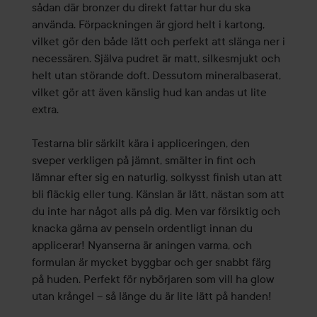
sådan där bronzer du direkt fattar hur du ska
använda. Förpackningen är gjord helt i kartong,
vilket gör den både lätt och perfekt att slänga ner i
necessären. Själva pudret är matt, silkesmjukt och
helt utan störande doft. Dessutom mineralbaserat,
vilket gör att även känslig hud kan andas ut lite
extra.
Testarna blir särkilt kära i appliceringen, den
sveper verkligen på jämnt, smälter in fint och
lämnar efter sig en naturlig, solkysst finish utan att
bli fläckig eller tung. Känslan är lätt, nästan som att
du inte har något alls på dig. Men var försiktig och
knacka gärna av penseln ordentligt innan du
applicerar! Nyanserna är aningen varma, och
formulan är mycket byggbar och ger snabbt färg
på huden. Perfekt för nybörjaren som vill ha glow
utan krångel – så länge du är lite lätt på handen!