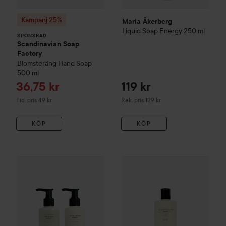
Kampanj 25%
Maria Åkerberg
Liquid Soap Energy
250 ml
SPONSRAD
Scandinavian Soap
Factory
Blomsteräng
Hand Soap
500 ml
Reapris
36,75 kr
119 kr
Tidigare pris 49 kr
Rekommenderat pris 129 kr
Tid. pris 49 kr
Rek. pris 129 kr
KÖP
KÖP
299 kr
WOW-pris
Maria Åkerberg
Hai
Maria Åkerberg
Hand Care Energy
Värde 378 kr