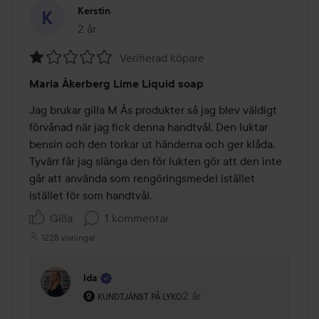
Kerstin
2 år
Inlägget skapades 2 år
Verifierad köpare
Betyg:
Maria Åkerberg Lime Liquid soap
1
av
Jag brukar gilla M Ås produkter så jag blev väldigt 
5
förvånad när jag fick denna handtvål. Den luktar 
bensin och den torkar ut händerna och ger klåda. 
Tyvärr får jag slänga den för lukten gör att den inte 
går att använda som rengöringsmedel istället 
istället för som handtvål. 
Gilla
1 kommentar
1228 visningar
Ida
Användarens roll: Kundtjänst på Lyko.
2 år
Kommentaren lades 2 år
KUNDTJÄNST PÅ LYKO