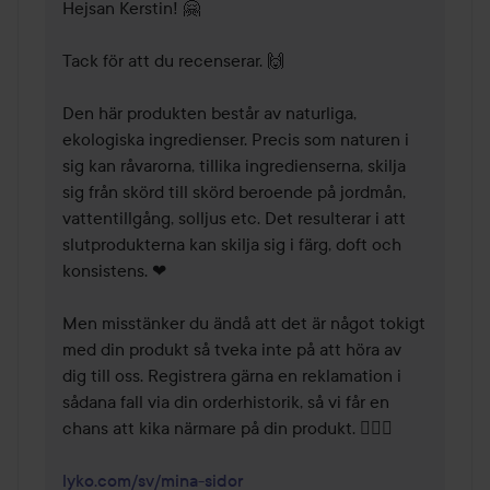
Hejsan Kerstin! 🤗 

Tack för att du recenserar. 🙌 

Den här produkten består av naturliga, 
ekologiska ingredienser. Precis som naturen i 
sig kan råvarorna, tillika ingredienserna, skilja 
sig från skörd till skörd beroende på jordmån, 
vattentillgång, solljus etc. Det resulterar i att 
slutprodukterna kan skilja sig i färg, doft och 
konsistens. ❤ 

Men misstänker du ändå att det är något tokigt 
med din produkt så tveka inte på att höra av 
dig till oss. Registrera gärna en reklamation i 
sådana fall via din orderhistorik, så vi får en 
chans att kika närmare på din produkt. 🕵️‍♀️🧡 

lyko.com/sv/mina-sidor