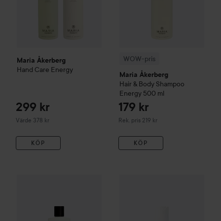
WOW-pris
Maria Åkerberg
Hand Care Energy
Maria Åkerberg
Hair & Body Shampoo
Energy
500 ml
299 kr
179 kr
Rekommenderat pris 219 kr
Värde 378 kr
Rek. pris 219 kr
KÖP
KÖP
Maria Åkerberg
Hair & Body Shampoo Sweet Breeze
Maria Åkerberg
Intimate Foam
500 ml
R