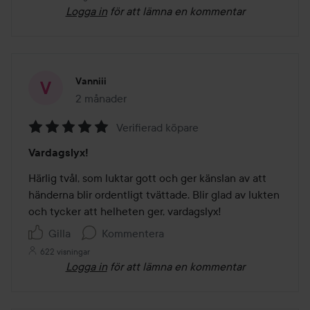
Logga in
för att lämna en kommentar
Vanniii
2 månader
Inlägget skapades 2 månader
Verifierad köpare
Betyg:
Vardagslyx!
5
av
Härlig tvål, som luktar gott och ger känslan av att 
5
händerna blir ordentligt tvättade. Blir glad av lukten 
och tycker att helheten ger, vardagslyx!
Gilla
Kommentera
622 visningar
Logga in
för att lämna en kommentar