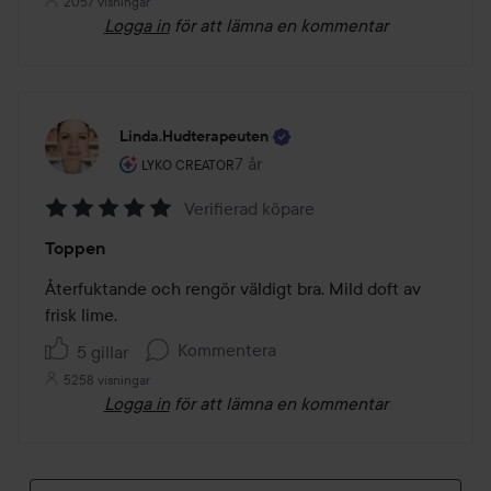
2057 visningar
Logga in
för att lämna en kommentar
Linda.hudterapeuten
Användarens roll: Lyko Creator.
7 år
Inlägget skapades 7 år
LYKO CREATOR
Verifierad köpare
Betyg:
Toppen
5
av
Återfuktande och rengör väldigt bra. Mild doft av 
5
frisk lime. 
Kommentera
5 gillar
5258 visningar
Logga in
för att lämna en kommentar