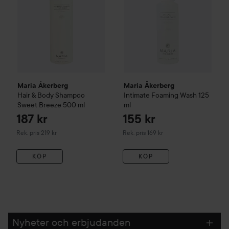
Maria Åkerberg
Maria Åkerberg
Hair & Body Shampoo
Intimate Foaming Wash
125
Sweet Breeze
500 ml
ml
187 kr
155 kr
Rekommenderat pris 219 kr
Rekommenderat pris 169 kr
Rek. pris 219 kr
Rek. pris 169 kr
KÖP
KÖP
Nyheter och erbjudanden