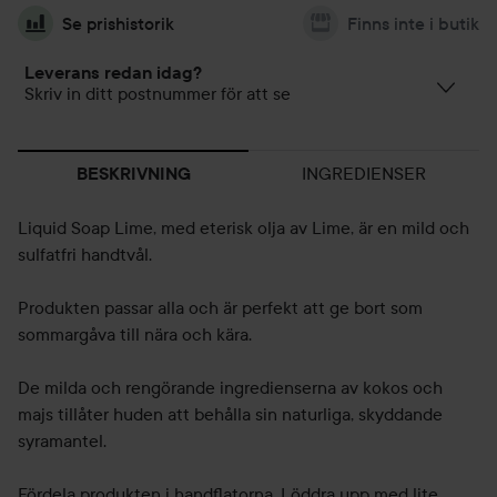
Se prishistorik
Finns inte i butik
Leverans redan idag?
Skriv in ditt postnummer för att se
INGREDIENSER
BESKRIVNING
Liquid Soap Lime, med eterisk olja av Lime, är en mild och
sulfatfri handtvål.
Produkten passar alla och är perfekt att ge bort som
sommargåva till nära och kära.
De milda och rengörande ingredienserna av kokos och
majs tillåter huden att behålla sin naturliga, skyddande
syramantel.
Fördela produkten i handflatorna. Löddra upp med lite