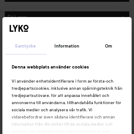
Följ oss
Kundservice
Samtycke
Information
Om
Information
Denna webbplats använder cookies
Du kanske också gillar
Vi använder enhetsidentifierare i form av första-och
tredjepartscookies, inklusive annan spårningsteknik från
tredjepartsutövare, för att anpassa innehållet och
annonserna till användarna, tillhandahålla funktioner för
sociala medier och analysera vår trafik. Vi
vidarebefordrar även sådana identifierare och annan
information från din enhet till de sociala medier och
annons- och analysföretag som vi samarbetar med.