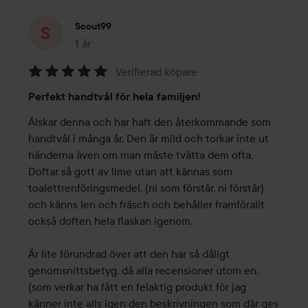
Scout99
1 år
Inlägget skapades 1 år
Verifierad köpare
Betyg:
Perfekt handtvål för hela familjen!
5
av
Älskar denna och har haft den återkommande som 
5
handtvål i många år. Den är mild och torkar inte ut 
händerna även om man måste tvätta dem ofta, 
Doftar så gott av lime utan att kännas som 
toalettrenföringsmedel, (ni som förstår, ni förstår) 
och känns len och fräsch och behåller framförallt 
också doften hela flaskan igenom. 

Är lite förundrad över att den har så dåligt 
genomsnittsbetyg, då alla recensioner utom en, 
(som verkar ha fått en felaktig produkt för jag 
känner inte alls igen den beskrivningen som där ges 