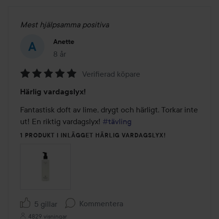
Mest hjälpsamma positiva
Anette
8 år
Inlägget skapades 8 år
Verifierad köpare
Betyg:
Härlig vardagslyx!
5
av
Fantastisk doft av lime, drygt och härligt. Torkar inte 
5
ut! En riktig vardagslyx! 
#tävling
1 PRODUKT I INLÄGGET HÄRLIG VARDAGSLYX!
Kommentera
5 gillar
4829 visningar