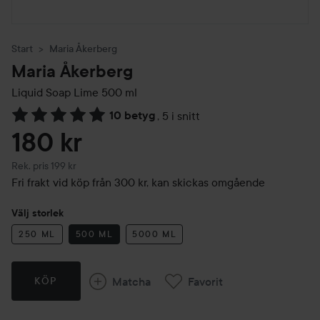
Start
Maria Åkerberg
Maria Åkerberg
Liquid Soap Lime
500 ml
10 betyg
,
5 i snitt
Hoppa till Betyg & kommentarer
180 kr
Rekommenderat pris 199 kr
Rek. pris 199 kr
Fri frakt vid köp från 300 kr, kan skickas omgående
Välj storlek
250 ML
500 ML
5000 ML
Matcha
Favorit
KÖP