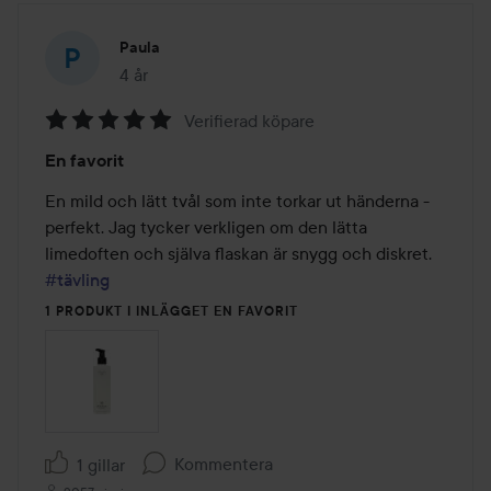
Paula
4 år
Inlägget skapades 4 år
Verifierad köpare
Betyg:
En favorit
5
av
En mild och lätt tvål som inte torkar ut händerna - 
5
perfekt. Jag tycker verkligen om den lätta 
limedoften och själva flaskan är snygg och diskret. 
#tävling
1 PRODUKT I INLÄGGET EN FAVORIT
Kommentera
1 gillar