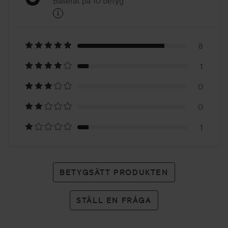
Baserat på 10 betyg
i
5
Baserat
på
8
1
10
0
betyg
0
1
BETYGSÄTT PRODUKTEN
STÄLL EN FRÅGA