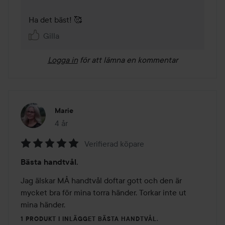
Ha det bäst! 🥰 
Gilla
Logga in
för att lämna en kommentar
Marie
4 år
Inlägget skapades 4 år
Verifierad köpare
Betyg:
Bästa handtvål.
5
av
Jag älskar MÅ handtvål doftar gott och den är 
5
mycket bra för mina torra händer. Torkar inte ut 
mina händer.
1 PRODUKT I INLÄGGET BÄSTA HANDTVÅL.