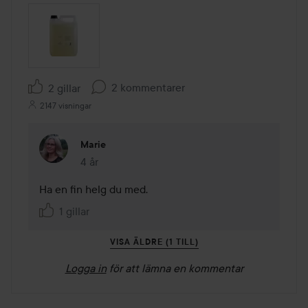
2 kommentarer
2 gillar
2147 visningar
Marie
4 år
Kommentaren lades 4 år
Ha en fin helg du med.
1 gillar
VISA ÄLDRE (1 TILL)
Logga in
för att lämna en kommentar