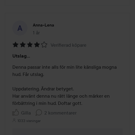
Anna-Lena
1 år
Inlägget skapades 1 år
Verifierad köpare
Betyg:
Utslag…
4
av
Denna passar inte alls för min lite känsliga mogna 
5
hud. Får utslag.

Uppdatering. Ändrar betyget.

Har använt denna nu rätt länge och märker en 
förbättring i min hud. Doftar gott. 
Gilla
2 kommentarer
1033 visningar