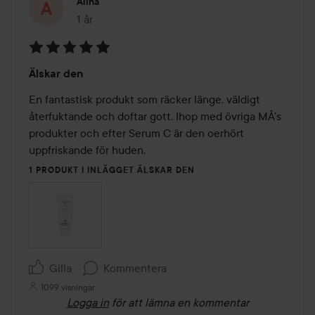
Alina
1 år
Inlägget skapades 1 år
Betyg:
Älskar den
5
av
En fantastisk produkt som räcker länge, väldigt 
5
återfuktande och doftar gott. Ihop med övriga MÅ's 
produkter och efter Serum C är den oerhört 
uppfriskande för huden. 
1 PRODUKT I INLÄGGET ÄLSKAR DEN
Gilla
Kommentera
1099 visningar
Logga in
för att lämna en kommentar