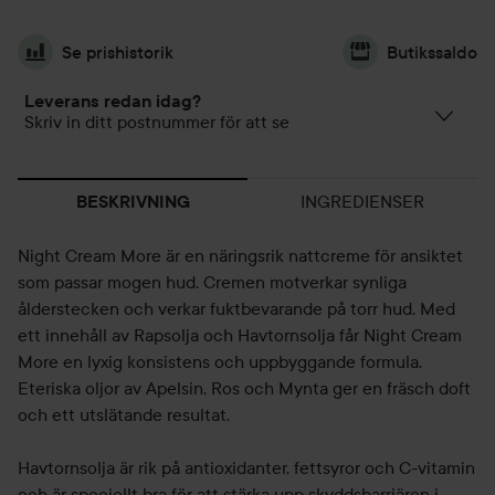
Se prishistorik
Butikssaldo
Leverans redan idag?
Skriv in ditt postnummer för att se
INGREDIENSER
BESKRIVNING
Night Cream More är en näringsrik nattcreme för ansiktet
som passar mogen hud. Cremen motverkar synliga
ålderstecken och verkar fuktbevarande på torr hud. Med
ett innehåll av Rapsolja och Havtornsolja får Night Cream
More en lyxig konsistens och uppbyggande formula.
Eteriska oljor av Apelsin, Ros och Mynta ger en fräsch doft
och ett utslätande resultat.
Havtornsolja är rik på antioxidanter, fettsyror och C-vitamin
och är speciellt bra för att stärka upp skyddsbarriären i