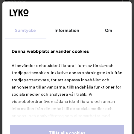
Följ oss
Kundservice
Samtycke
Information
Om
Information
Denna webbplats använder cookies
Du kanske också gillar
Vi använder enhetsidentifierare i form av första-och
tredjepartscookies, inklusive annan spårningsteknik från
tredjepartsutövare, för att anpassa innehållet och
annonserna till användarna, tillhandahålla funktioner för
sociala medier och analysera vår trafik. Vi
vidarebefordrar även sådana identifierare och annan
information från din enhet till de sociala medier och
annons- och analysföretag som vi samarbetar med.
Dessa kan i sin tur kombinera informationen med annan
information som du har tillhandahållit eller som de har
Tillåt alla cookies