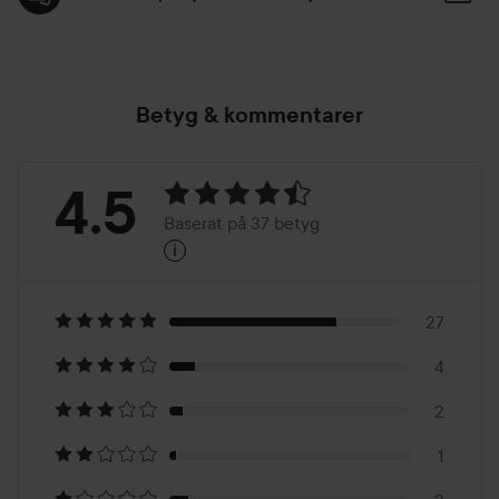
Betyg & kommentarer
Betyg:
4.5
Baserat på 37 betyg
i
4.5
Baserat
på
27
4
37
2
betyg
1