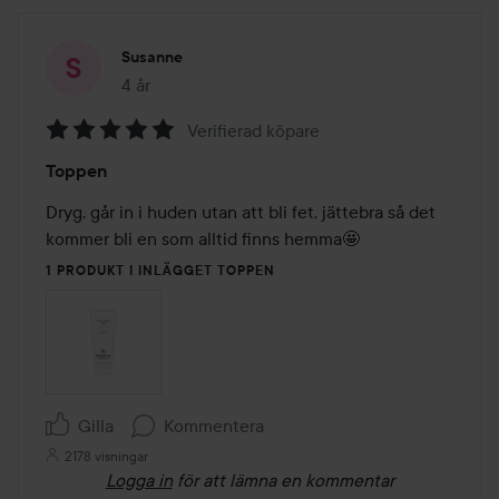
Susanne
4 år
Inlägget skapades 4 år
Verifierad köpare
Betyg:
Toppen
5
av
Dryg, går in i huden utan att bli fet, jättebra så det 
5
kommer bli en som alltid finns hemma🤩
1 PRODUKT I INLÄGGET TOPPEN
Gilla
Kommentera
2178 visningar
Logga in
för att lämna en kommentar