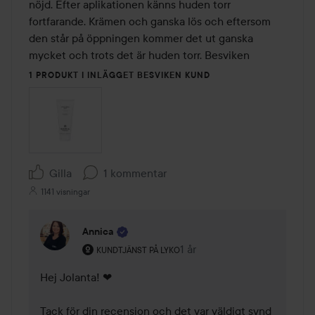
5
nöjd. Efter aplikationen känns huden torr 
fortfarande. Krämen och ganska lös och eftersom 
den står på öppningen kommer det ut ganska 
mycket och trots det är huden torr. Besviken
1 PRODUKT I INLÄGGET BESVIKEN KUND
Gilla
1 kommentar
1141 visningar
Annica
Användarens roll: Kundtjänst på Lyko.
1 år
Kommentaren lades 1 år
KUNDTJÄNST PÅ LYKO
Hej Jolanta! ❤ 

Tack för din recension och det var väldigt synd 