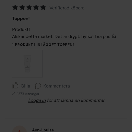
Verifierad köpare
Betyg:
Toppen!
5
av
Produkt!

5
Älskar detta märket. Det är drygt, hyfsat bra pris 👍
1 PRODUKT I INLÄGGET TOPPEN!
Gilla
Kommentera
1373 visningar
Logga in
för att lämna en kommentar
Ann-Louise