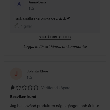
Anna-Lena
1 år
Kommentaren lades 1 år
Tack snälla ska prova det. 🙏🏼💕
1 gillar
VISA ÄLDRE (1 TILL)
Logga in
för att lämna en kommentar
Jolanta Kloos
1 år
Inlägget skapades 1 år
Verifierad köpare
Betyg:
Besviken kund
1
av
Jag har använd produkten några gången och är inte 