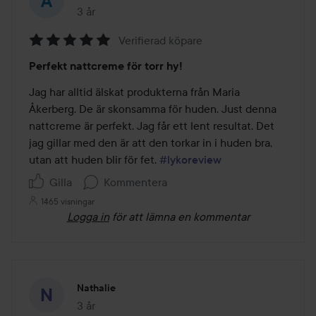
3 år
Inlägget skapades 3 år
Verifierad köpare
Betyg:
Perfekt nattcreme för torr hy!
5
av
Jag har alltid älskat produkterna från Maria 
5
Åkerberg. De är skonsamma för huden. Just denna 
nattcreme är perfekt. Jag får ett lent resultat. Det 
jag gillar med den är att den torkar in i huden bra, 
utan att huden blir för fet. 
#lykoreview
Gilla
Kommentera
1465 visningar
Logga in
för att lämna en kommentar
Nathalie
3 år
Inlägget skapades 3 år