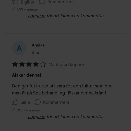
Kommentera
2 gillar
1791 visningar
Logga in
för att lämna en kommentar
Annika
4 år
Inlägget skapades 4 år
Verifierad köpare
Betyg:
Älskar denna!
4
av
Den ger fukt utan att vara fet och luktar som om 
5
man är på Spa behandling- älskar denna kräm! 
Gilla
Kommentera
2037 visningar
Logga in
för att lämna en kommentar