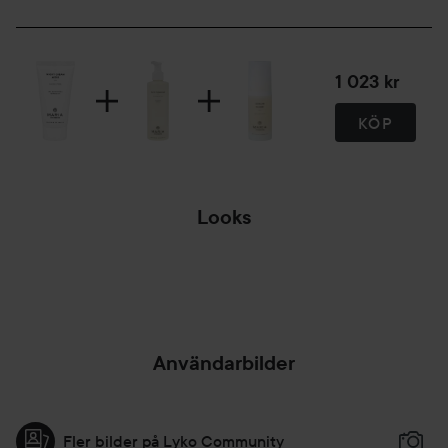
Självkonserverande system.
50 ml
1 023 kr
KÖP
Looks
NI HAR VÄL INTE
MISSAT NYA...
Användarbilder
Fler bilder på Lyko Community