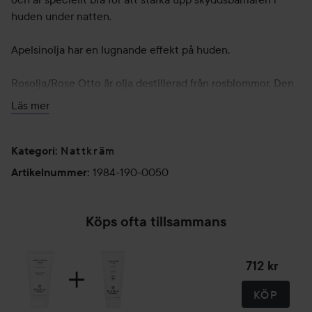
huden under natten.
Apelsinolja har en lugnande effekt på huden.
Rosolja/Rose Otto är olja destillerad från rosblommor. Den
ökar den fuktbevarande effekten. Rosoljan är lugnande och
Läs mer
gör att cremen är ett lämpligt val för mogen hud som även
är känslig.
Nattkräm
Kategori
:
Mynta är uppfriskande och kylande. Den förstärker
1984-190-0050
Artikelnummer
:
effekten av Apelsin- och Rosoljans egenskaper.
Night Cream More appliceras efter passande
Användning:
Köps ofta tillsammans
rengöring, Freshener och serum till natten.
712 kr
Använd lämplig produkt runt ögonen: Eye Cream, Eye
Cream More, Eye Balm eller Eye Gel.
KÖP