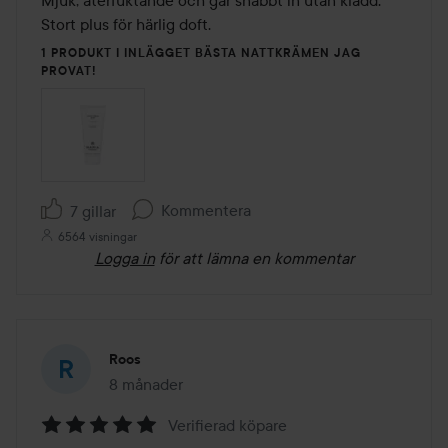
Stort plus för härlig doft. 
1 PRODUKT I INLÄGGET BÄSTA NATTKRÄMEN JAG
PROVAT!
Kommentera
7 gillar
6564 visningar
Logga in
för att lämna en kommentar
Roos
8 månader
Inlägget skapades 8 månader
Verifierad köpare
Betyg: