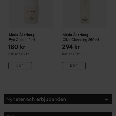
Maria Åkerberg
Maria Åkerberg
Eye Cream
15 ml
Olive Cleansing
250 ml
180 kr
294 kr
Rekommenderat pris 199 kr
Rekommenderat pris 349 kr
Rek. pris 199 kr
Rek. pris 349 kr
KÖP
KÖP
Nyheter och erbjudanden