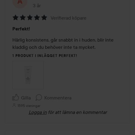
3 år
Inlägget skapades 3 år
Verifierad köpare
Betyg:
Perfekt!
5
av
Härlig konsistens, går snabbt in i huden, blir inte 
5
kladdig och du behöver inte ta mycket.
1 PRODUKT I INLÄGGET PERFEKT!
Gilla
Kommentera
1595 visningar
Logga in
för att lämna en kommentar