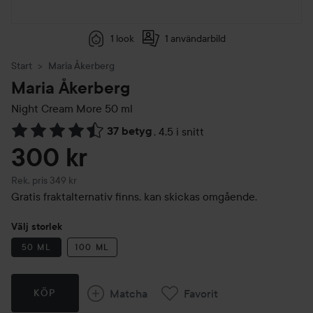
1 look
1 användarbild
Start
Maria Åkerberg
Maria Åkerberg
Night Cream More
50 ml
37 betyg
,
4.5 i snitt
Hoppa till Betyg & kommentarer
300 kr
Rekommenderat pris 349 kr
Rek. pris 349 kr
Gratis fraktalternativ finns, kan skickas omgående.
Välj storlek
50 ML
100 ML
Matcha
Favorit
KÖP