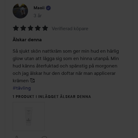
Maoii
3 år
Inlägget skapades 3 år
Verifierad köpare
Betyg:
Älskar denna
5
av
Så sjukt skön nattkräm som ger min hud en härlig 
5
glow utan att lägga sig som en hinna utanpå. Min 
hud känns återfuktad och spänstig på morgonen 
och jag älskar hur den doftar när man applicerar 
#tävling
1 PRODUKT I INLÄGGET ÄLSKAR DENNA