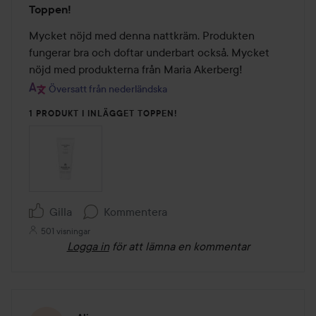
Toppen!
5
av
Mycket nöjd med denna nattkräm. Produkten 
5
fungerar bra och doftar underbart också. Mycket 
nöjd med produkterna från Maria Akerberg!
Översatt från nederländska
1 PRODUKT I INLÄGGET TOPPEN!
Gilla
Kommentera
501 visningar
Logga in
för att lämna en kommentar