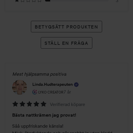
3
BETYGSÄTT PRODUKTEN
STÄLL EN FRÅGA
Mest hjälpsamma positiva
Linda.hudterapeuten
Användarens roll: Lyko Creator.
7 år
Inlägget skapades 7 år
LYKO CREATOR
Verifierad köpare
Betyg:
Bästa nattkrämen jag provat!
5
av
Såå uppfriskande känsla!

5
Mjuk, återfuktande och går snabbt in utan kladd. 
