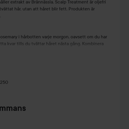
ller extrakt av Brännässla. Scalp Treatment är oljefri
ättat hår, utan att håret blir fett. Produkten är
.
osemary i hårbotten varje morgon, oavsett om du har
sitta kvar tills du tvättar håret nästa gång. Kombinera
ch Hair & Body Shampoo Rosemary för bästa effekt. Vår
tt fördela Scalp Treatment Rosemary i hårbotten.
flaskan och har en liten förslutning som håller
 säljs separat.
0250
tment Nettle
sammans
n mjukgörande näringsspray med Nässla och Tussilago,
 främjar hårtillväxten på skalpen.