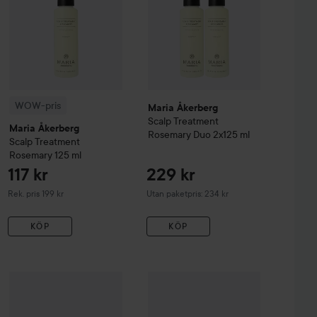
WOW-pris
Maria Åkerberg
Scalp Treatment
Maria Åkerberg
Rosemary Duo 2x125 ml
Scalp Treatment
Rosemary
125 ml
117 kr
229 kr
Rekommenderat pris 199 kr
Rek. pris 199 kr
Utan paketpris: 234 kr
KÖP
KÖP
Maria Åkerberg
Scalp Scrub Intensive
181 kr
30 ml
69 kr
dy Shampoo Rosemary
500 ml
Kampanj 30%
Mielle
Rosemary Mint 
Rekommenderat pris 219 kr