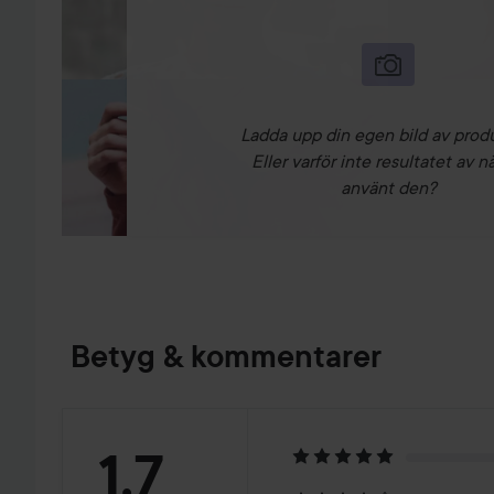
Ladda upp din egen bild av prod
Eller varför inte resultatet av n
använt den?
Betyg & kommentarer
Betyg:
1.7