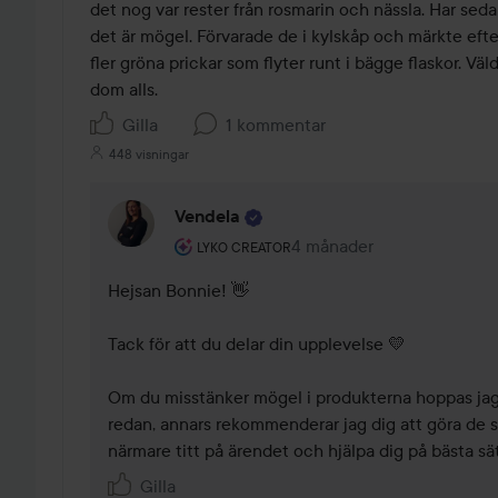
5
det nog var rester från rosmarin och nässla. Har seda
det är mögel. Förvarade de i kylskåp och märkte efter 
fler gröna prickar som flyter runt i bägge flaskor. Väld
dom alls.
Gilla
1 kommentar
448 visningar
Vendela
Användarens roll: Lyko Creator.
4 månader
Kommentaren lades 4 mån
LYKO CREATOR
Hejsan Bonnie! 👋

Tack för att du delar din upplevelse 💛

Om du misstänker mögel i produkterna hoppas jag 
redan, annars rekommenderar jag dig att göra de så 
närmare titt på ärendet och hjälpa dig på bästa sä
Gilla