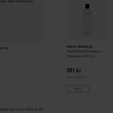
ary eller Shampoo 
Maria Åkerberg
entar
Hair & Body Shampoo
Rosemary
500 ml
181 kr
Rekommenderat pris 219 kr
Rek. pris 219 kr
KÖP
 prickar i och tänkte att 