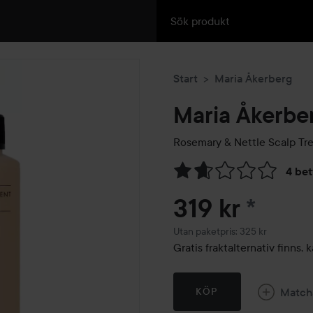
Start
Maria Åkerberg
Maria Åkerbe
Rosemary & Nettle Scalp Tr
4 be
Hoppa till Betyg & komment
319 kr
*
Utan paketpris: 325 kr
Gratis fraktalternativ finns
Match
KÖP