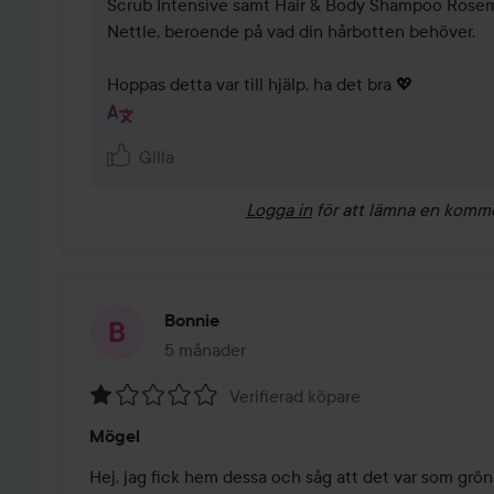
Scrub Intensive samt Hair & Body Shampoo Rosem
Nettle, beroende på vad din hårbotten behöver.

Hoppas detta var till hjälp, ha det bra 💖
Gilla
Logga in
för att lämna en komm
Bonnie
5 månader
Inlägget skapades 5 månader
Verifierad köpare
Betyg:
Mögel
1
av
Hej, jag fick hem dessa och såg att det var som gröna