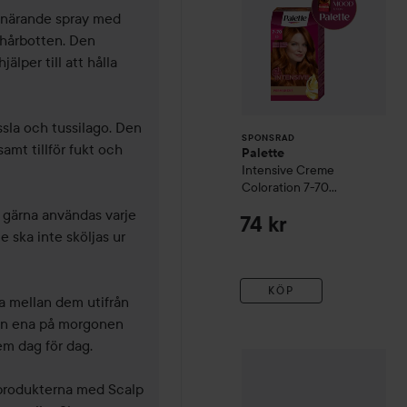
närande spray med 
 hårbotten. Den 
lper till att hålla 
sla och tussilago. Den 
SPONSRAD
mt tillför fukt och 
Palette
Intensive Creme
Coloration
7-70
Terracotta Medium
 gärna användas varje 
74 kr
Blonde
 ska inte sköljas ur 
KÖP
la mellan dem utifrån 
en ena på morgonen 
m dag för dag.

Maria Åkerberg
Hair & Bo
produkterna med Scalp 