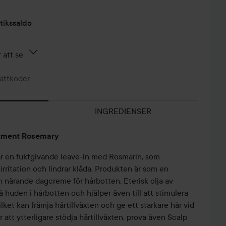
tikssaldo
 att se
attkoder
INGREDIENSER
atment Rosemary
r en fuktgivande leave-in med Rosmarin, som
irritation och lindrar klåda. Produkten är som en
 närande dagcreme för hårbotten. Eterisk olja av
 huden i hårbotten och hjälper även till att stimulera
ilket kan främja hårtillväxten och ge ett starkare hår vid
att ytterligare stödja hårtillväxten, prova även Scalp