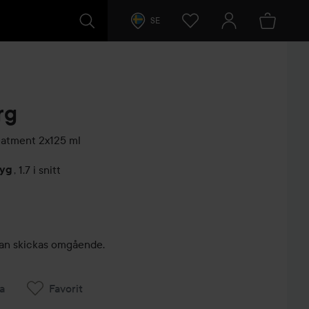
SE
rg
eatment 2x125 ml
tyg
,
1.7 i snitt
arer
, kan skickas omgående.
a
Favorit