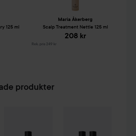
g
Maria Åkerberg
ry
125 ml
Scalp Treatment Nettle
125 ml
208 kr
Rekommenderat pris 249 kr
Rek. pris 249 kr
de produkter
 Creme Coloration
7-70 Terracotta Medium Blonde
117 
74 kr
WOW-pris
Maria Åkerberg
Scalp Treatment Rosemary
125 ml
Maria Åkerberg
Scalp Treatment R
Rekomm