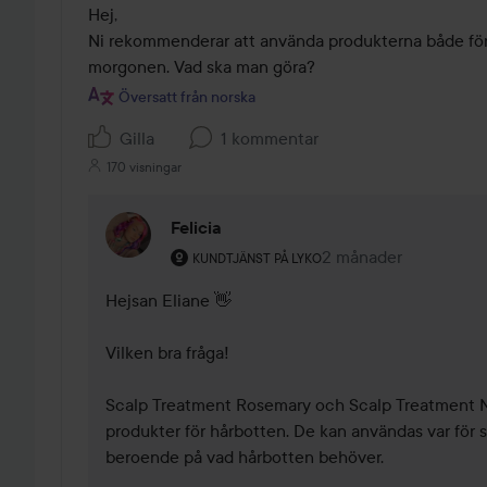
Hej,

Ni rekommenderar att använda produkterna både för
morgonen. Vad ska man göra?
Översatt från norska
Gilla
1 kommentar
170 visningar
Felicia
Användarens roll: Kundtjänst på Lyko.
2 månader
Kommentaren lades 
KUNDTJÄNST PÅ LYKO
Hejsan Eliane 👋

Vilken bra fråga!

Scalp Treatment Rosemary och Scalp Treatment Ne
produkter för hårbotten. De kan användas var för sig
beroende på vad hårbotten behöver.
