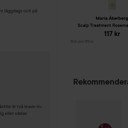
e läggdags och på 
Maria Åkerber
Scalp Treatment Rosema
117 kr
Rekommenderat pris 199 kr
Rek. pris 199 kr
2 månader
Rekommendera
Palette
Intensive
SPONSRAD
ttle är två leave-in-
 eller växlas 