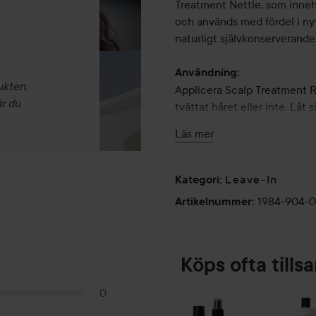
Treatment Nettle, som innehå
och används med fördel i nytv
naturligt självkonserverande
Användning:
ukten.
Applicera Scalp Treatment R
är du
tvättat håret eller inte. Låt 
med Scalp Scrub Intensive o
Läs mer
Applikator gör det enklare a
Applikatorn passar direkt på 
produkten fräsch. Applikatorn
Leave-In
Kategori
:
1984-904-
Artikelnummer
:
125 ml
Maria Åkerberg Scalp Trea
Effektiv näringspray.
Köps ofta till
0
Scalp Treatment Nettle är e
som stimulerar hårbotten och