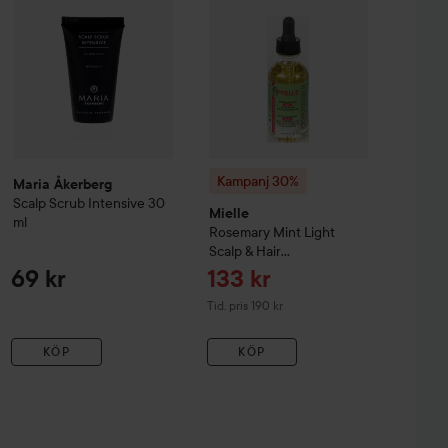
Kampanj 30%
Maria Åkerberg
Scalp Scrub Intensive
30
Mielle
ml
Rosemary Mint Light
Scalp & Hair
Strengthening Oil
59 ml
Reapris
69 kr
133 kr
Tidigare pris 190 kr
Tid. pris 190 kr
KÖP
KÖP