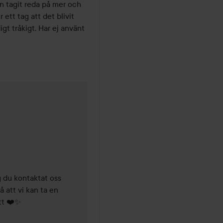
n tagit reda på mer och 
ett tag att det blivit 
igt tråkigt. Har ej använt 
ader
du kontaktat oss 
att vi kan ta en 
tt ❤️✨