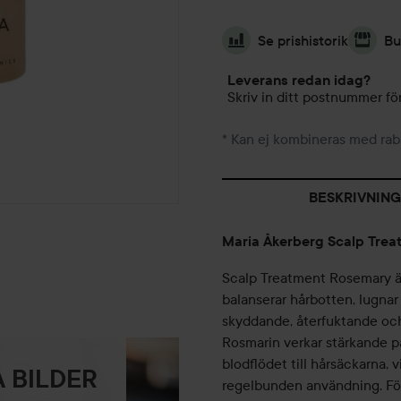
Se prishistorik
Bu
Leverans redan idag?
Skriv in ditt postnummer för
* Kan ej kombineras med rab
BESKRIVNING
Maria Åkerberg Scalp Tre
Scalp Treatment Rosemary ä
balanserar hårbotten, lugnar 
skyddande, återfuktande och
Rosmarin verkar stärkande på
blodflödet till hårsäckarna, v
 BILDER
regelbunden användning. För 