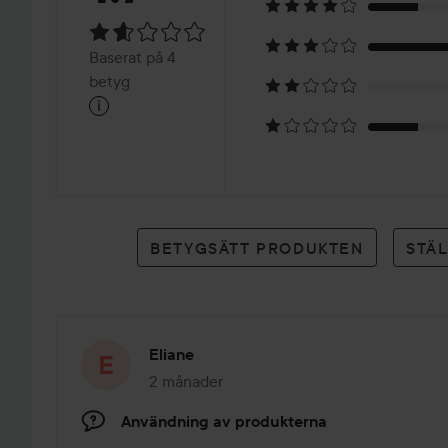
1.7
Baserat
Baserat på 4
på
betyg
i
4
betyg
BETYGSÄTT PRODUKTEN
STÄ
Eliane
2 månader
Inlägget skapades 2 månader
Användning av produkterna