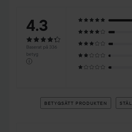
Betyg:
4.3
4.3
Baserat
Baserat på 336
på
betyg
i
336
betyg
BETYGSÄTT PRODUKTEN
STÄ