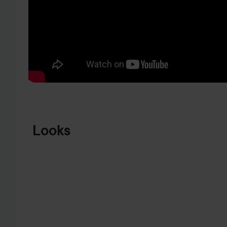
HOPPA TILL PRODUKTINFORMATION
Looks
HAIRLTALK
NATRULIGT
MAKEOVER
IGEN 😍
HÖST🍂
HOPPA ÖVER SEKTIONEN