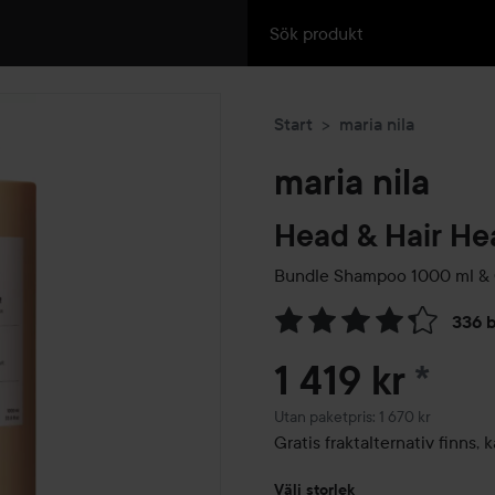
Start
maria nila
maria nila
Head & Hair He
Bundle Shampoo 1000 ml & 
336 
Hoppa till Betyg & komment
1 419 kr
*
Utan paketpris: 1 670 kr
Gratis fraktalternativ finns
Välj storlek