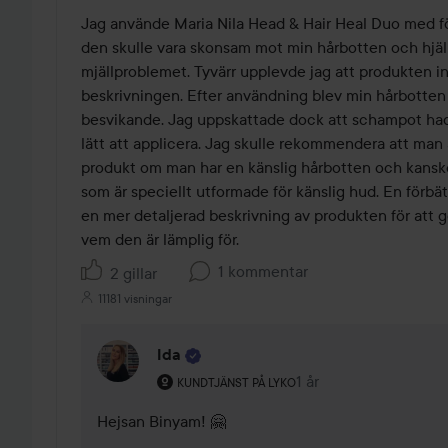
av
Jag använde Maria Nila Head & Hair Heal Duo med f
5
den skulle vara skonsam mot min hårbotten och hjälp
mjällproblemet. Tyvärr upplevde jag att produkten int
beskrivningen. Efter användning blev min hårbotten me
besvikande. Jag uppskattade dock att schampot hade
lätt att applicera. Jag skulle rekommendera att man 
produkt om man har en känslig hårbotten och kanske 
som är speciellt utformade för känslig hud. En förbättr
en mer detaljerad beskrivning av produkten för att ge
vem den är lämplig för.
1 kommentar
2 gillar
11181 visningar
Ida
Användarens roll: Kundtjänst på Lyko.
1 år
Kommentaren lades 1 
KUNDTJÄNST PÅ LYKO
Hejsan Binyam! 🤗 
