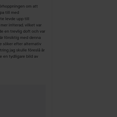
örhoppningen om att 
a till med 
e levde upp till 
r irriterad, vilket var 
 en trevlig doft och var 
är försiktig med denna 
söker efter alternativ 
ing jag skulle föreslå är 
 en tydligare bild av 
år