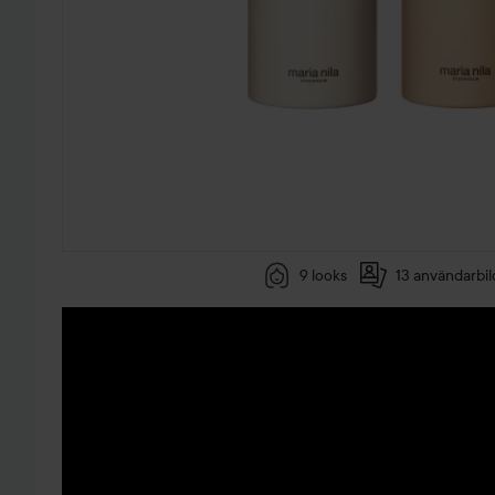
9 looks
13 användarbil