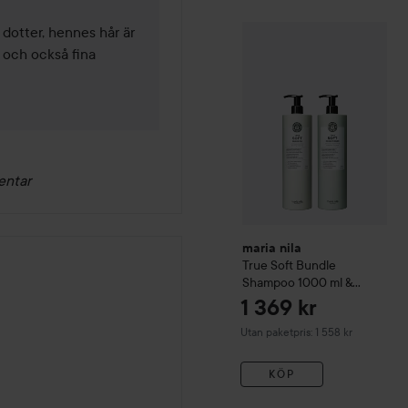
dotter, hennes hår är 
maria nila
True Soft
Bundle
t och också fina 
entar
maria nila
True Soft
Bundle
Shampoo 1000 ml &
Conditioner 1000 ml
1 369 kr
Utan paketpris: 1 558 kr
KÖP