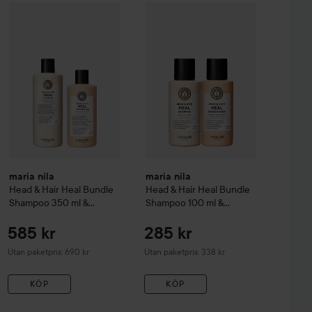
 Creme Coloration
L9-0 Platinum Blonde
74 kr
maria nila
Head & Hair Heal
Bundle Shampoo 350 ml & Conditio
maria nila
Head & Hair Heal
Bundle 
maria nila
maria nila
Head & Hair Heal
Bundle
Head & Hair Heal
Bundle
Shampoo 350 ml &
Shampoo 100 ml &
Conditioner 300 ml
Conditioner 100 ml
585 kr
285 kr
Utan paketpris: 690 kr
Utan paketpris: 338 kr
KÖP
KÖP