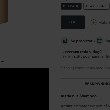
BIG PACK
TRAVEL SIZE
Match
KÖP
Se prishistorik
Bu
Leverans redan idag?
Skriv in ditt postnummer för
der
* Kan ej kombineras med rab
BESKRIVNING
maria nila Shampoo
Antiinflammatoriskt och hå