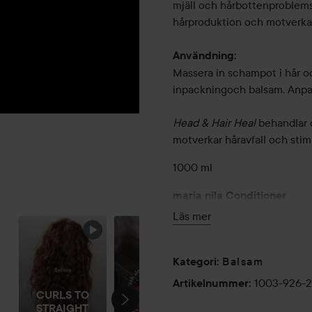
mjäll och hårbottenproblems
hårproduktion och motverkar
Användning:
Massera in schampot i hår o
inpackningoch balsam. Anpas
Head & Hair Heal
behandlar 
motverkar håravfall och stimu
1000 ml
maria nila Conditioner
SHORT HAIR
BFF <3
Läs mer
Antiinflammatoriskt och hår
mjäll och hårbottenproblem 
hårproduktion och motverkar
Balsam
Kategori
:
1003-926-
Artikelnummer
:
Användning:
CURLS TO
Applicera i nytvättat hår,sköl
STRAIGHT