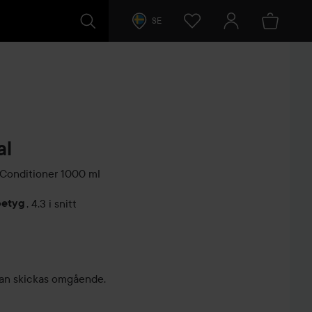
SE
al
Conditioner 1000 ml
betyg
,
4.3 i snitt
arer
, kan skickas omgående.