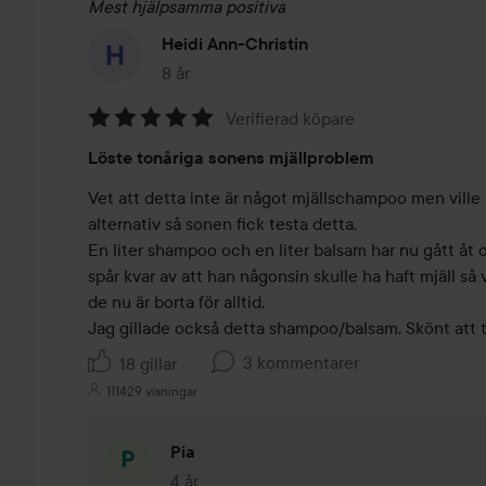
Mest hjälpsamma positiva
Heidi Ann-Christin
8 år
Inlägget skapades 8 år
Verifierad köpare
Betyg:
Löste tonåriga sonens mjällproblem
5
av
Vet att detta inte är något mjällschampoo men ville h
5
alternativ så sonen fick testa detta.

En liter shampoo och en liter balsam har nu gått åt o
spår kvar av att han någonsin skulle ha haft mjäll så v
de nu är borta för alltid.

Jag gillade också detta shampoo/balsam. Skönt att 
3 kommentarer
18 gillar
111429 visningar
Pia
4 år
Kommentaren lades 4 år