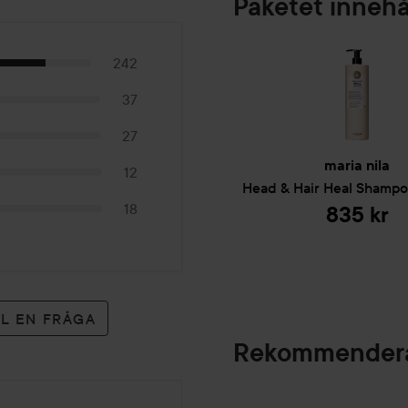
Paketet innehå
242
37
27
maria nila
12
Head & Hair Heal
Shampo
18
835 kr
LL EN FRÅGA
Rekommendera