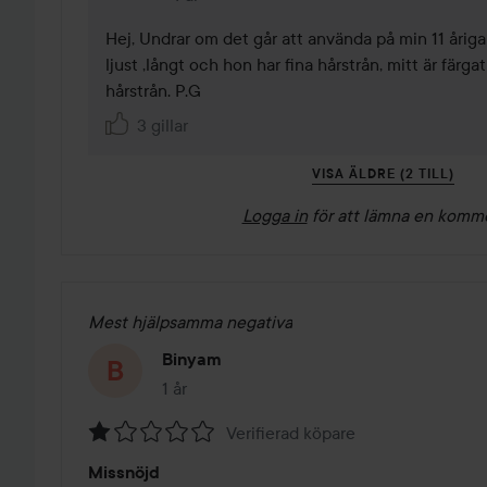
Hej, Undrar om det går att använda på min 11 åriga 
ljust ,långt och hon har fina hårstrån, mitt är färga
hårstrån. P.G
3 gillar
VISA ÄLDRE (2 TILL)
Logga in
för att lämna en komm
Mest hjälpsamma negativa
Binyam
1 år
Inlägget skapades 1 år
Verifierad köpare
Betyg:
Missnöjd
1