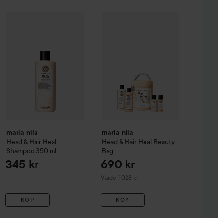
maria nila
Head & Hair Heal
Shampoo
350 ml
1 369 kr
345 kr
 Shampoo 1000 ml & Conditioner 1000 ml
maria nila
Head & Hair Heal
Beauty
Utan paketpris: 1 558 kr
maria nila
maria nila
Head & Hair Heal
Head & Hair Heal
Beauty
Shampoo
350 ml
Bag
345 kr
690 kr
Värde 1 028 kr
KÖP
KÖP