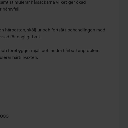
amt stimulerar hårsäckarna vilket ger ökad
 håravfall.
ch hårbotten, skölj ur och fortsätt behandlingen med
sad för dagligt bruk.
och förebygger mjäll och andra hårbottenproblem,
lerar hårtillväxten.
ONE
SHORT HAIR
MOMS
PERFECT
DON'T CARE
DESERVE
BRUSH
:)
THE BEST🥰
STROKE 🥰
växtstimulerande balsam. Behandlar och förebygger
samt stimulerar hårsäckarna vilket ger ökad
 håravfall.
2000
j ur. Anpassad för dagligt bruk.