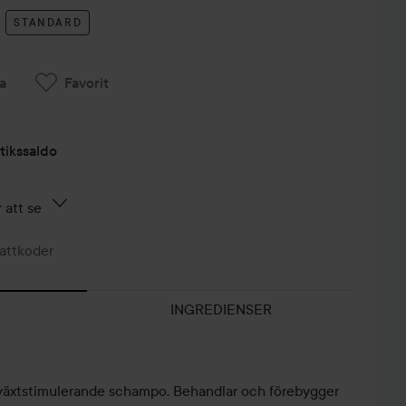
STANDARD
a
Favorit
tikssaldo
 att se
attkoder
INGREDIENSER
rväxtstimulerande schampo. Behandlar och förebygger