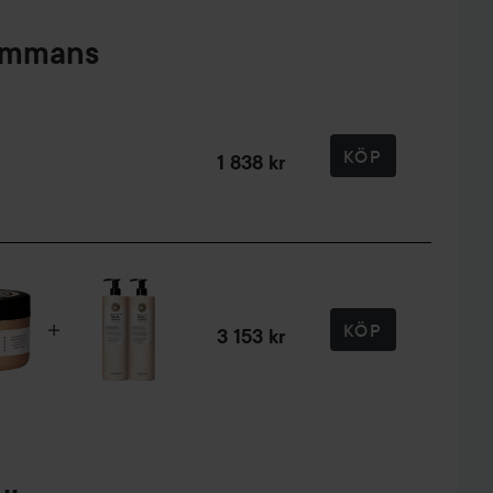
sammans
och förebygger mjäll och andra hårbottenproblem,
lerar hårtillväxten.
KÖP
1 838 kr
KÖP
3 153 kr