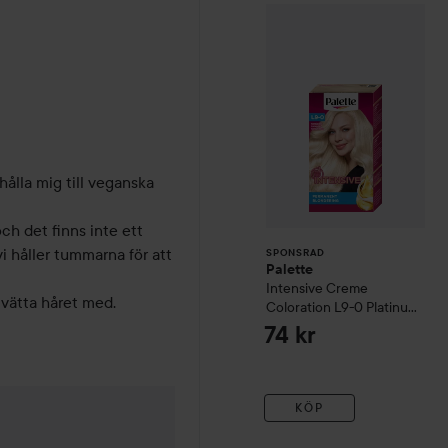
Palette
Intensive
SPONSRAD
ålla mig till veganska 
ch det finns inte ett 
i håller tummarna för att 
SPONSRAD
Palette
Intensive Creme
tvätta håret med.
Coloration
L9-0 Platinum
Blonde
74 kr
KÖP