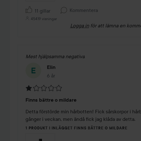
Kommentera
11 gillar
45419 visningar
Logga in
för att lämna en komm
Mest hjälpsamma negativa
Elin
6 år
Inlägget skapades 6 år
Betyg:
Finns bättre o mildare
1
av
Detta förstörde min hårbotten! Fick sårskorpor i hårbo
5
gånger i veckan, men ändå fick jag klåda av detta. 
1 PRODUKT I INLÄGGET FINNS BÄTTRE O MILDARE