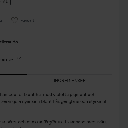
0 ML
a
Favorit
tikssaldo
 att se
INGREDIENSER
 shampoo för blont hår med violetta pigment och
serar gula nyanser i blont hår, ger glans och styrka till
r håret och minskar färgförlust i samband med tvätt,