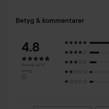
Betyg & kommentarer
Betyg:
4.8
4.8
Baserat
Baserat på 97
på
betyg
i
97
betyg