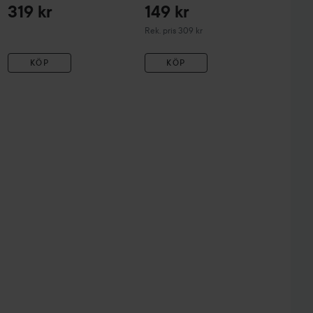
319 kr
149 kr
Rekommenderat pris 309 kr
Rek. pris 309 kr
KÖP
KÖP