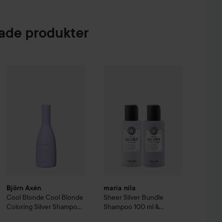
de produkter
 Creme Coloration
L9-0 Platinum Blonde
74 kr
Björn Axén
Cool Blonde
Cool Blonde Coloring Silver Shampoo
2
maria nila
Sheer Silver
Bundle Sham
Björn Axén
maria nila
Cool Blonde
Cool Blonde
Sheer Silver
Bundle
Coloring Silver Shampoo
Shampoo 100 ml &
250 ml
Conditioner 100 ml