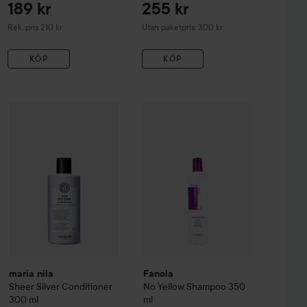
189 kr
255 kr
Rekommenderat pris 210 kr
Rek. pris 210 kr
Utan paketpris: 300 kr
KÖP
KÖP
maria nila
Sheer Silver
Conditioner
300 ml
535 kr
1
319 kr
Fanola
No Yellow
Shampoo
350 ml
le Shampoo 350 ml & Conditione 300 ml
Rek
Utan paketpris: 638 kr
maria nila
Fanola
Sheer Silver
Conditioner
No Yellow
Shampoo
350
300 ml
ml