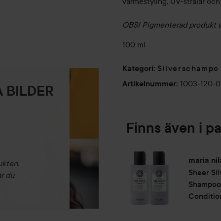
värmestyling, UV-strålar och f
OBS! Pigmenterad produkt so
100 ml
Silverschampo
Kategori
:
1003-120-
Artikelnummer
:
 BILDER
Finns även i p
maria nil
ukten.
Sheer Sil
är du
Shampoo 
Conditio