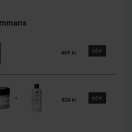
sammans
KÖP
469 kr
KÖP
824 kr