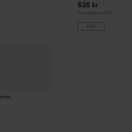
Conditione 300 ml
535 kr
Utan paketpris: 638 kr
KÖP
entar