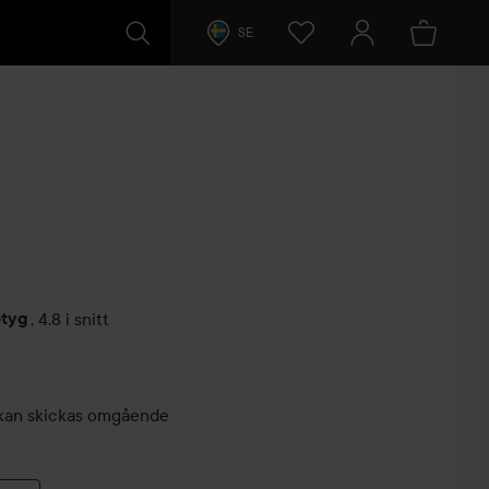
SE
etyg
,
4.8 i snitt
arer
r, kan skickas omgående