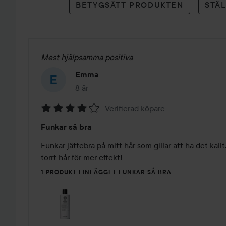
BETYGSÄTT PRODUKTEN
STÄ
Mest hjälpsamma positiva
Emma
8 år
Inlägget skapades 8 år
Verifierad köpare
Betyg:
Funkar så bra
4
av
Funkar jättebra på mitt hår som gillar att ha det kallt.
5
torrt hår för mer effekt!
1 PRODUKT I INLÄGGET FUNKAR SÅ BRA