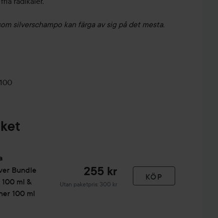
ria radikaler.
m silverschampo kan färga av sig på det mesta.
0100
aket
a
255 kr
ver
Bundle
KÖP
100 ml &
Utan paketpris: 300 kr
ner 100 ml