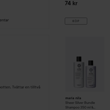
Blonde
74 kr
entar
KÖP
maria nila
Sheer Silver
Bund
tten. Tvättar en tilltvå 
maria nila
Sheer Silver
Bundle
Shampoo 350 ml &