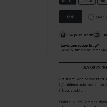
100 ML
350 ML
100
Match
KÖP
Se prishistorik
Bu
Leverans redan idag?
Skriv in ditt postnummer för
BESKRIVNING
Ett sulfat- och parabenfritt
björnbärsextrakt som neutrali
hårets struktur.
Colour Guard Complex skydda