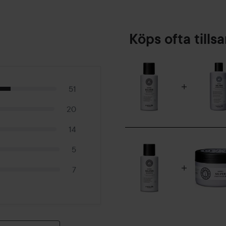
Köps ofta till
51
20
14
5
7