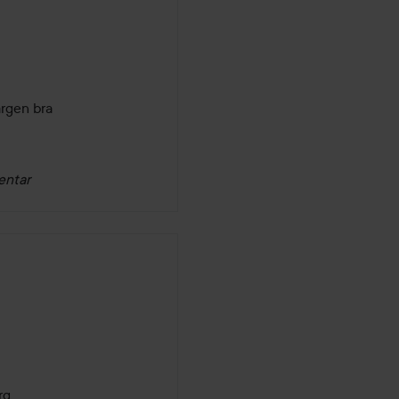
ärgen bra 
entar
rg 