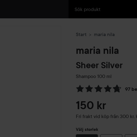
Start
maria nila
maria nila
Sheer Silver
Shampoo
100 ml
97 b
Hoppa till Betyg & komment
150 kr
Fri frakt vid köp från 300 k
Välj storlek