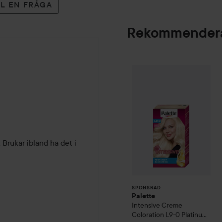
LL EN FRÅGA
Rekommendera
Palette
Intensive
SPONSRAD
 Brukar ibland ha det i 
SPONSRAD
Palette
Intensive Creme
Coloration
L9-0 Platinum