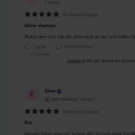
1 vecka
Inlägget skapades 1 vecka
Verifierad köpare
Betyg:
Silver shampo
5
av
Älskar den mitt hår blir jättemjuk av det och håller f
5
Kommentera
1 gillar
173 visningar
Logga in
för att lämna en komm
Elise
Användarens roll: Lyko Creator.
2 veckor
Inlägget skapades 2 veckor
LYKO CREATOR
Verifierad köpare
Betyg:
Bra
5
av
Rengör håret utan att ta bort allt, fin och mörk lila fä