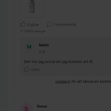
1 kommentar
4 gillar
25435 visningar
Malin
4 år
Kommentaren lades 4 år
Det tror jag också att jag kommer att få 
Gilla
Logga in
för att lämna en komm
Sssss