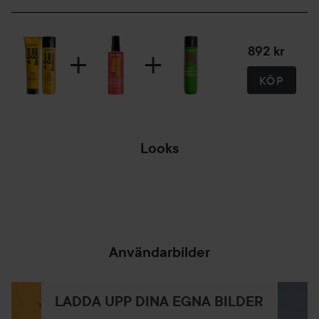
Använd schampo, hårinpackning, kräm och gel för full
effekt.
892 kr
Användning:
KÖP
Använd en gång i veckan för att rengöra lockigt och
mycket lockigt hår. Applicera önskad mängd i hårbotten
och arbeta genom längderna och topparna. Skölj ur.
Fortsätt med A Curl Can Dream hårinpackning.
Looks
FRIDAY MOOD
300 ml
CHECK - HAIR
EDITION...
Användarbilder
LADDA UPP DINA EGNA BILDER