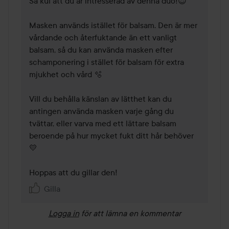
Så kul att du är intresserad av denna duo!😍 

Masken används istället för balsam. Den är mer 
vårdande och återfuktande än ett vanligt 
balsam, så du kan använda masken efter 
schamponering i stället för balsam för extra 
mjukhet och vård 🫧

Vill du behålla känslan av lätthet kan du 
antingen använda masken varje gång du 
tvättar, eller varva med ett lättare balsam 
beroende på hur mycket fukt ditt hår behöver 
💛

Hoppas att du gillar den!
Gilla
Logga in
för att lämna en kommentar