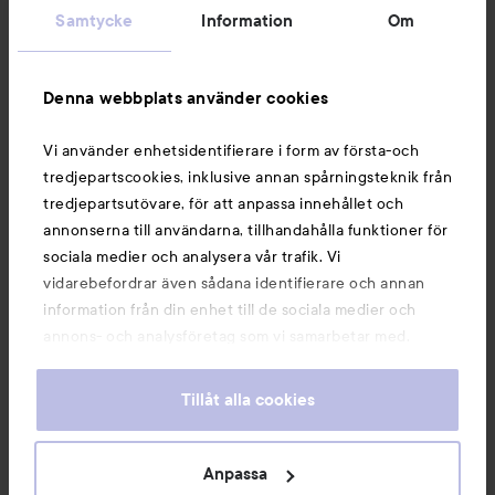
Samtycke
Information
Om
Information
Denna webbplats använder cookies
Du kanske också gillar
Vi använder enhetsidentifierare i form av första-och
tredjepartscookies, inklusive annan spårningsteknik från
tredjepartsutövare, för att anpassa innehållet och
annonserna till användarna, tillhandahålla funktioner för
sociala medier och analysera vår trafik. Vi
vidarebefordrar även sådana identifierare och annan
information från din enhet till de sociala medier och
annons- och analysföretag som vi samarbetar med.
Dessa kan i sin tur kombinera informationen med annan
information som du har tillhandahållit eller som de har
Tillåt alla cookies
samlat in när du har använt deras tjänster. Du godkänner
våra cookies vid fortsatt användande av vår webbplats.
Copyright 2026
För information om hur du kan ändra inställningarna för
Anpassa
E-handel av Avensia