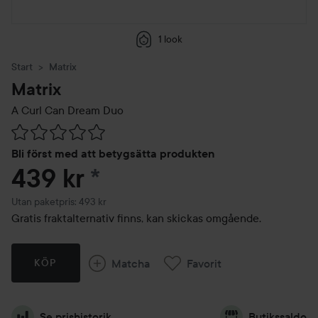
1 look
Start
Matrix
Matrix
A Curl Can Dream Duo
Hoppa till Betyg & kommentarer
Bli först med att betygsätta produkten
439 kr
*
Utan paketpris: 493 kr
Gratis fraktalternativ finns, kan skickas omgående.
Matcha
Favorit
KÖP
Se prishistorik
Butikssaldo