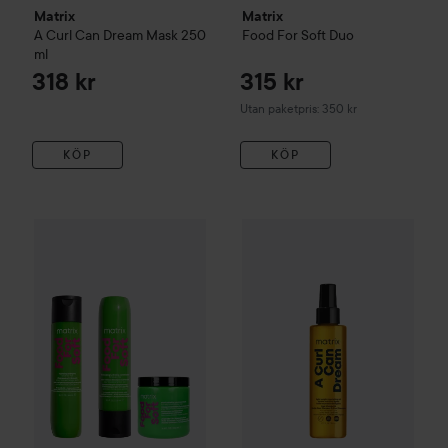
Matrix
Matrix
A Curl Can Dream
Mask
250
Food For Soft Duo
ml
318 kr
315 kr
Utan paketpris: 350 kr
KÖP
KÖP
809 kr
Matrix
A Curl Can Dream
Light
Matrix
Food For Soft Routine with Mask
Utan paketpris: 905 kr