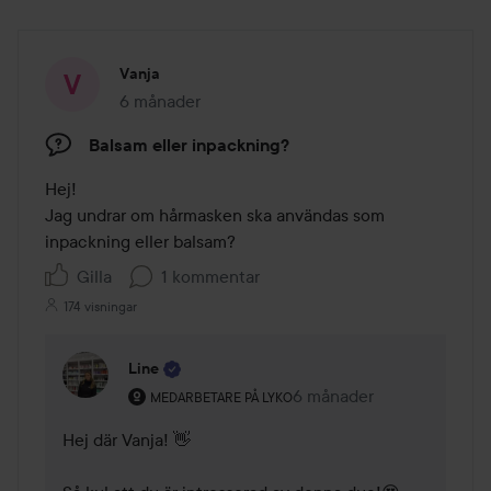
Vanja
6 månader
Inlägget skapades 6 månader
Balsam eller inpackning?
Hej!

Jag undrar om hårmasken ska användas som 
inpackning eller balsam?
Gilla
1 kommentar
174 visningar
Line
Användarens roll: Medarbetare på Lyko.
6 månader
Kommentaren lades 6 må
MEDARBETARE PÅ LYKO
Hej där Vanja! 👋
