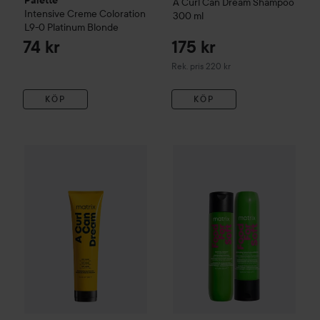
A Curl Can Dream
Shampoo
Intensive Creme Coloration
300 ml
L9-0 Platinum Blonde
74 kr
175 kr
Rekommenderat pris 220 kr
Rek. pris 220 kr
KÖP
KÖP
Matrix
A Curl Can Dream
Mask
250 ml
315 k
318 kr
Matrix
Food For Soft Duo
Utan paket