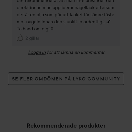
det rekommenderat att man inte använder den 
direkt innan man applicerar nagellack eftersom 
det är en olja som gör att lacket får sämre fäste 
mot nageln innan den sjunkit in ordentligt. 💅

Ta hand om dig!🌷
2 gillar
Logga in
för att lämna en kommentar
SE FLER OMDÖMEN PÅ LYKO COMMUNITY
Rekommenderade produkter