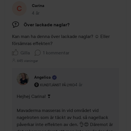
Carina
4 år
Inlägget skapades 4 år
Över lackade naglar?
Kan man ha denna över lackade naglar? ☺️ Eller 
försämras effekten? 
Gilla
1 kommentar
645 visningar
Angelica
Användarens roll: Kundtjänst på Lyko.
4 år
Kommentaren lades 4 år
KUNDTJÄNST PÅ LYKO
Hejhej Carina! ❣

Mavaderma masseras in vid området vid 
nagelroten som är täckt av hud, så nagellack 
påverkar inte effekten av den. 👌😍 Däremot är 