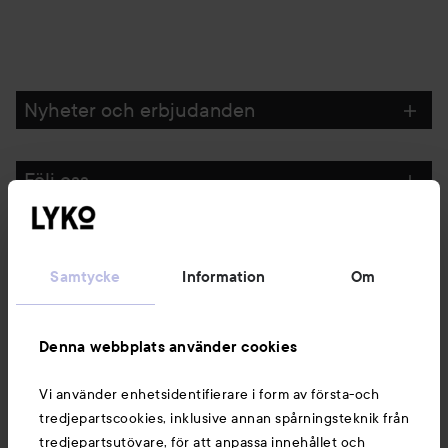
Nyheter och erbjudanden
Följ oss
Kundservice
Samtycke
Information
Om
Information
Denna webbplats använder cookies
Du kanske också gillar
Vi använder enhetsidentifierare i form av första-och
tredjepartscookies, inklusive annan spårningsteknik från
tredjepartsutövare, för att anpassa innehållet och