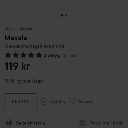
Start
Mavala
Mavala
Mavaderma Nageltillväxt
5 ml
2 betyg
,
5 i snitt
Hoppa till Betyg & kommentarer
119 kr
Tillfälligt slut i lager
Matcha
Favorit
BEVAKA
Se prishistorik
Finns inte i butik