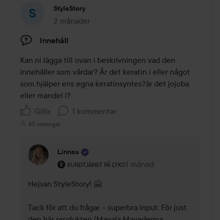
StyleStory
2 månader
Inlägget skapades 2 månader
Innehåll
Kan ni lägga till ovan i beskrivningen vad den 
innehåller som vårdar? Är det keratin i eller något 
som hjälper ens egna keratinsyntes?är det jojoba 
eller mandel i?
Gilla
1 kommentar
45 visningar
Linnea
Användarens roll: Kundtjänst på Lyko.
1 månad
Kommentaren lades 1 måna
KUNDTJÄNST PÅ LYKO
Hejsan StyleStory! 🤗 

Tack för att du frågar – superbra input. För just 
den här produkten (Mavala Mavaderma 