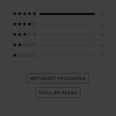
5
Baserat
på
2
0
2
0
betyg
0
0
BETYGSÄTT PRODUKTEN
STÄLL EN FRÅGA