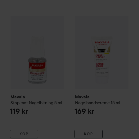
Mavala
Stop mot Nagelbitning
Mavala
5 ml
Nagelbandscreme
15 m
119 kr
Mavala
Mavala
Stop mot Nagelbitning
5 ml
Nagelbandscreme
15 ml
119 kr
169 kr
KÖP
KÖP