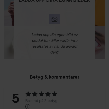
LADDA UPP DINA EGNA BILDER
Ladda upp din egen bild av
produkten. Eller varför inte
resultatet av när du använt
den?
Betyg & kommentarer
Betyg:
5
Baserat på 2 betyg
i