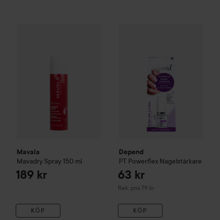
Mavala
Mavadry Spray
150 ml
189 kr
Depend
PT
Powerflex Nagelstä
Mavala
Depend
Mavadry Spray
150 ml
PT
Powerflex Nagelstärkare
189 kr
63 kr
Rekommenderat pris 79 kr
Rek. pris 79 kr
KÖP
KÖP