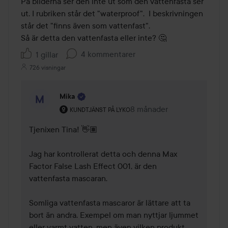
På bilderna ser den inte ut som den vattenfasta ser 
ut. I rubriken står det "waterproof".  I beskrivningen 
står det "finns även som vattenfast".

Så är detta den vattenfasta eller inte? 🤔
4 kommentarer
1 gillar
726 visningar
Mika
Användarens roll: Kundtjänst på Lyko.
8 månader
Kommentaren lades 8 mån
KUNDTJÄNST PÅ LYKO
Tjenixen Tina! 👋🏽 

Jag har kontrollerat detta och denna Max 
Factor False Lash Effect 001, är den 
vattenfasta mascaran. 

Somliga vattenfasta mascaror är lättare att ta 
bort än andra. Exempel om man nyttjar ljummet 
eller varmt vatten, men även vilken produkt 