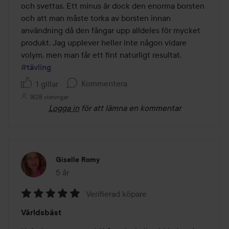
och svettas. Ett minus är dock den enorma borsten 
och att man måste torka av borsten innan 
användning då den fångar upp alldeles för mycket 
produkt. Jag upplever heller inte någon vidare 
volym, men man får ett fint naturligt resultat.  
#tävling
Kommentera
1 gillar
1828 visningar
Logga in
för att lämna en kommentar
Giselle Romy
5 år
Inlägget skapades 5 år
Verifierad köpare
Betyg:
Världsbäst
5