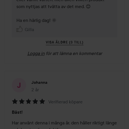
som nyttjas att tvätta av det med. 😊 

Ha en härlig dag! 🌞
Gilla
VISA ÄLDRE (3 TILL)
Logga in
för att lämna en kommentar
Johanna
2 år
Inlägget skapades 2 år
Verifierad köpare
Betyg:
Bäst!
5
av
Har använt denna i många år, den håller riktigt länge 
5