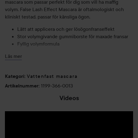
mascara som passar perfekt för dig som vill ha maffig
volym. False Lash Effect Mascara är oftalmologiskt och
kliniskt testad, passar för känsliga ögon.
Lätt att applicera och ger lösögonfranseffekt
Stor volymgivande gummiborste för maxade fransar
Fyllig volymformula
Oftalmologiskt och kliniskt testad
Läs mer
Passar för känsliga ögon
Vattenfast mascara
Kategori
:
Användning:
1199-366-0013
Steg 1:
Artikelnummer
:
Applicera mascara från fransarnas rot till topp genom att
Videos
svepa borsten upp genom fransarna med zickzack-rörelser
för att separera och definiera.
Steg 2:
Återupprepa och bygg lager på lager tills du uppnått
önskad volym.