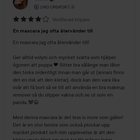
Användarens roll: Lyko Creator.
3 år
Inlägget skapades 3 år
LYKO CREATOR
Verifierad köpare
Betyg:
En mascara jag ofta återvänder till
4
av
En mascara jag ofta återvänder till!

5
Ger alltid volym och mycket svärta som hjälper 
ögonen att poppa 🖤 Sitter bra sålänge man låter 
den torka ordentligt innan man går ut (annars finns 
det en risk att den kletar), dock kan den vara lika 
svår att få bort så se till att använda en bra makeup 
remover så du slipper vakna och se ut som en 
panda. 🐼😁

Med denna mascara är det less is more som gäller! 
Det är en stor borste som också plockar upp 
mycket produkt och min upplevelse är att den 
börjar smula först om man tar för många lager. 