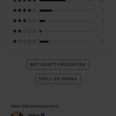
på
15
7
31
3
betyg
1
5
BETYGSÄTT PRODUKTEN
STÄLL EN FRÅGA
Mest hjälpsamma positiva
Sabina