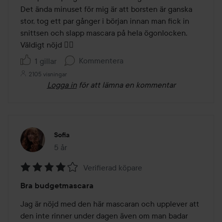
Det ända minuset för mig är att borsten är ganska 
stor, tog ett par gånger i början innan man fick in 
snittsen och slapp mascara på hela ögonlocken. 
Väldigt nöjd 👍🏼
Kommentera
1 gillar
2105 visningar
Logga in
för att lämna en kommentar
Sofia
5 år
Inlägget skapades 5 år
Verifierad köpare
Betyg:
Bra budgetmascara
4
av
Jag är nöjd med den här mascaran och upplever att 
5
den inte rinner under dagen även om man badar 