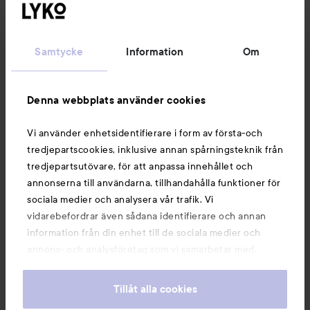
Kundservice
Samtycke
Information
Om
Information
Denna webbplats använder cookies
Du kanske också gillar
Vi använder enhetsidentifierare i form av första-och
tredjepartscookies, inklusive annan spårningsteknik från
tredjepartsutövare, för att anpassa innehållet och
annonserna till användarna, tillhandahålla funktioner för
sociala medier och analysera vår trafik. Vi
vidarebefordrar även sådana identifierare och annan
information från din enhet till de sociala medier och
annons- och analysföretag som vi samarbetar med.
Dessa kan i sin tur kombinera informationen med annan
information som du har tillhandahållit eller som de har
Tillåt alla cookies
samlat in när du har använt deras tjänster. Du godkänner