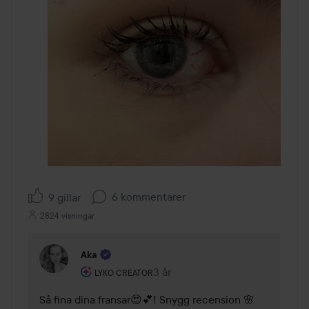
6 kommentarer
9 gillar
2824 visningar
Aka
Användarens roll: Lyko Creator.
3 år
Kommentaren lades 3 år
LYKO CREATOR
Så fina dina fransar😍💕! Snygg recension 🌸