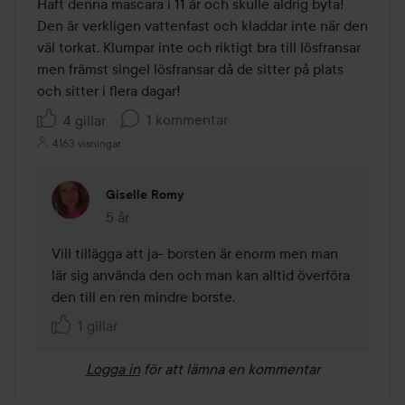
av
Haft denna mascara i 11 år och skulle aldrig byta! 
5
Den är verkligen vattenfast och kladdar inte när den 
väl torkat. Klumpar inte och riktigt bra till lösfransar 
men främst singel lösfransar då de sitter på plats 
och sitter i flera dagar! 
1 kommentar
4 gillar
4163 visningar
Giselle Romy
5 år
Kommentaren lades 5 år
Vill tillägga att ja- borsten är enorm men man 
lär sig använda den och man kan alltid överföra 
den till en ren mindre borste. 
1 gillar
Logga in
för att lämna en kommentar