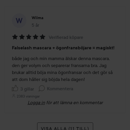
Wilma
5 år
Inlägget skapades 5 år
Verifierad köpare
Betyg:
Falselash mascara + ögonfransböjare = magiskt!
5
av
både jag och min mamma älskar denna mascara, 
5
den ger volym och separerar fransarna bra. Jag 
brukar alltid böja mina ögonfransar och det gör så 
att dom håller sig böjda hela dagen! 
Kommentera
3 gillar
2383 visningar
Logga in
för att lämna en kommentar
VISA ALLA (11 TILL)