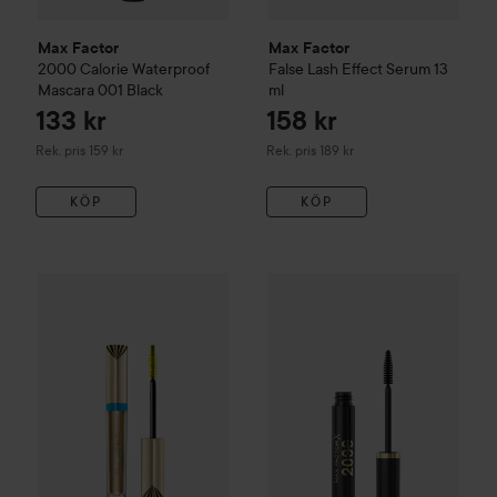
Max Factor
Max Factor
2000 Calorie Waterproof
False Lash Effect
Serum
13
Mascara
001 Black
ml
133 kr
158 kr
Rekommenderat pris 159 kr
Rekommenderat pris 189 kr
Rek. pris 159 kr
Rek. pris 189 kr
KÖP
KÖP
134 k
Max Factor
Masterpiece
Waterproof Mascara
WOW-pris
Max Factor
001 Black
2000 Ca
Rekommende