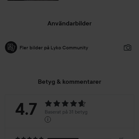
Användarbilder
Fler bilder på Lyko Community
Betyg & kommentarer
Betyg:
4.7
Baserat på 31 betyg
i
4.7
Baserat