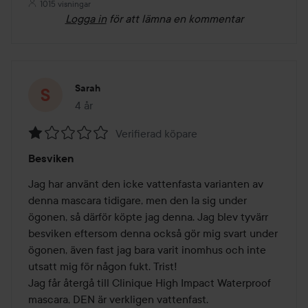
1015 visningar
Logga in
för att lämna en kommentar
Sarah
4 år
Inlägget skapades 4 år
Verifierad köpare
Betyg:
Besviken
1
av
Jag har använt den icke vattenfasta varianten av 
5
denna mascara tidigare, men den la sig under 
ögonen, så därför köpte jag denna. Jag blev tyvärr 
besviken eftersom denna också gör mig svart under 
ögonen, även fast jag bara varit inomhus och inte 
utsatt mig för någon fukt. Trist! 

Jag får återgå till Clinique High Impact Waterproof 
mascara, DEN är verkligen vattenfast.