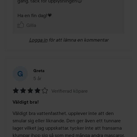
gång, tack för upplysningen😍 

Ha en fin dag!💗
Gilla
Logga in
för att lämna en kommentar
Greta
5 år
Inlägget skapades 5 år
Verifierad köpare
Betyg:
Väldigt bra!
4
av
Väldigt bra vattenfasthet, upplever inte att den 
5
smular sig eller liknande. Den ger även ett tunnare 
lager vilket jag uppskattar, tycker inte att fransarna 
klumpar ihop sig så som med många andra mascaror. 