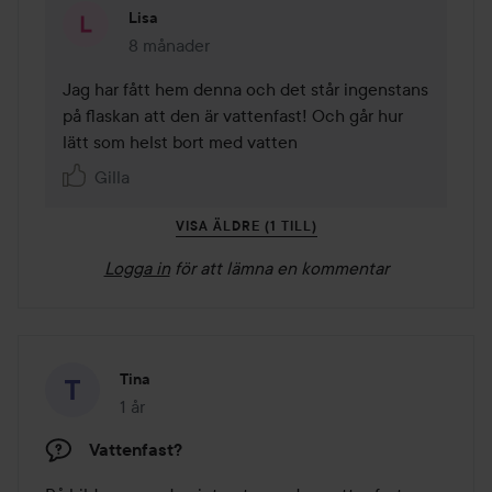
Lisa
8 månader
Kommentaren lades 8 månader
Jag har fått hem denna och det står ingenstans 
på flaskan att den är vattenfast! Och går hur 
lätt som helst bort med vatten 
Gilla
VISA ÄLDRE (1 TILL)
Logga in
för att lämna en kommentar
Tina
1 år
Inlägget skapades 1 år
Vattenfast?