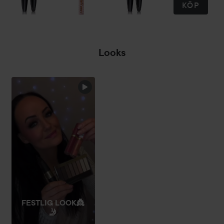
KÖP
Looks
BLACKFRIDAY
GLAM✨
HOPPA ÖVER SEKTIONEN
FESTLIG LOOK👸
🤳