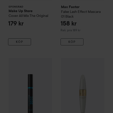
Max Factor
SPONSRAD
Make Up Store
False Lash Effect
Mascara
Cover All Mix
The Original
01 Black
179 kr
158 kr
Rekommenderat pris 189 kr
Rek. pris 189 kr
KÖP
KÖP
133 
Max Factor
2000 Calorie Waterproof Mascara
Max Factor
False Lash Effect
001 Black
S
Rekommen