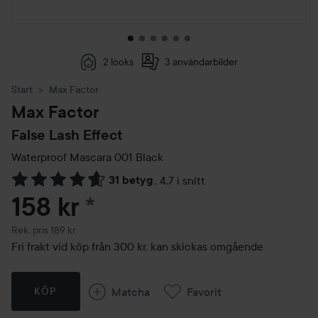
2 looks
3 användarbilder
Start
Max Factor
Max Factor
False Lash Effect
Waterproof Mascara
001 Black
31 betyg
,
4.7 i snitt
Hoppa till Betyg & kommentarer
158 kr
*
Rekommenderat pris 189 kr
Rek. pris 189 kr
Fri frakt vid köp från 300 kr, kan skickas omgående
Matcha
Favorit
KÖP