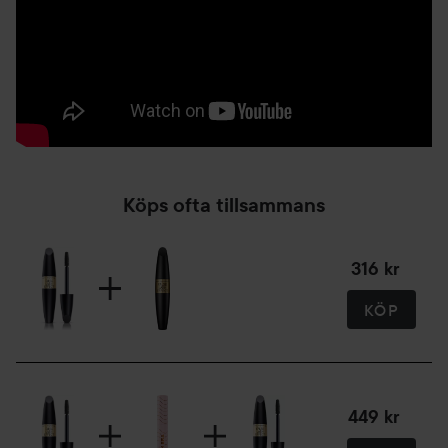
13 ml
Köps ofta tillsammans
316 kr
KÖP
449 kr