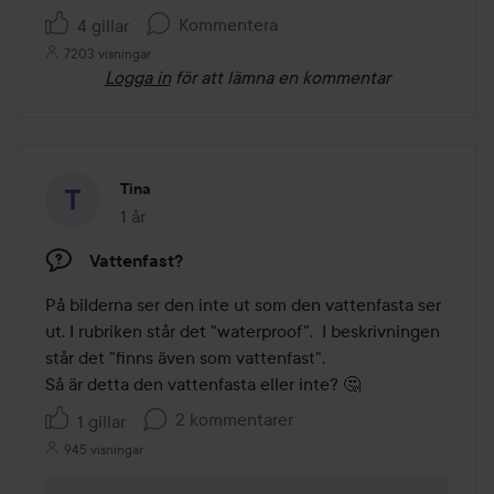
Kommentera
4 gillar
7203 visningar
Logga in
för att lämna en kommentar
Tina
1 år
Inlägget skapades 1 år
Vattenfast?
På bilderna ser den inte ut som den vattenfasta ser 
ut. I rubriken står det "waterproof".  I beskrivningen 
står det "finns även som vattenfast".

Så är detta den vattenfasta eller inte? 🤔
2 kommentarer
1 gillar
945 visningar