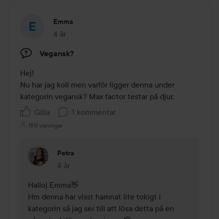
Emma
4 år
Inlägget skapades 4 år
Vegansk?
Hej!

Nu har jag koll men varför ligger denna under 
kategorin vegansk? Max factor testar på djur. 
Gilla
1 kommentar
1911 visningar
Petra
4 år
Kommentaren lades 4 år
Halloj Emma👋 

Hm denna har visst hamnat lite tokigt i 
kategorin så jag ser till att lösa detta på en 