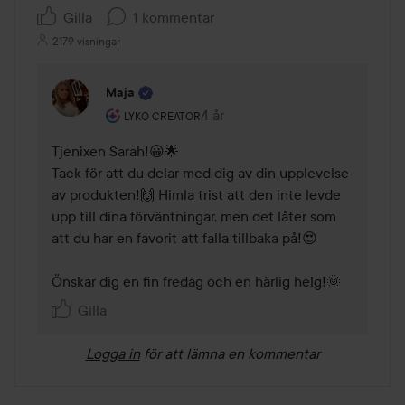
Gilla
1 kommentar
2179 visningar
Maja
Användarens roll: Lyko Creator.
4 år
Kommentaren lades 4 år
LYKO CREATOR
Tjenixen Sarah!😀🌟 

Tack för att du delar med dig av din upplevelse 
av produkten!🙌 Himla trist att den inte levde 
upp till dina förväntningar, men det låter som 
att du har en favorit att falla tillbaka på!😍

Önskar dig en fin fredag och en härlig helg!🌞 
Gilla
Logga in
för att lämna en kommentar