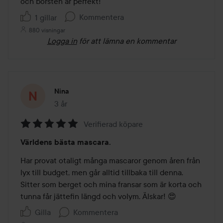
och borsten är perfekt! 
Kommentera
1 gillar
880 visningar
Logga in
för att lämna en kommentar
Nina
3 år
Inlägget skapades 3 år
Verifierad köpare
Betyg:
Världens bästa mascara.
5
av
Har provat otaligt många mascaror genom åren från 
5
lyx till budget, men går alltid tillbaka till denna. 
Sitter som berget och mina fransar som är korta och 
tunna får jättefin längd och volym. Älskar! 😍
Gilla
Kommentera