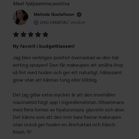
Mest hjälpsamma positiva
Melinda Gustafsson
Användarens roll: Lyko Creator.
2 veckor
Inlägget skapades 2 veckor
LYKO CREATOR
Betyg:
Ny favorit i budgetklassen!
5
av
Jag blev verkligen positivt överraskad av den här 
5
setting sprayen! Den får makeupen att smälta ihop 
så fint med huden och ger ett naturligt, hälsosamt 
glow utan att kännas tung eller klibbig.

Det jag gillar extra mycket är att den innehåller 
niacinamid högt upp i ingredienslistan, tillsammans 
med flera former av hyaluronsyra, glycerin och aloe. 
Det känns som att den inte bara fixerar makeupen 
utan också ger huden en återfuktad och fräsch 
finish. 🩷
