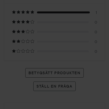
5
Baserat
på
1
0
1
0
betyg
0
0
BETYGSÄTT PRODUKTEN
STÄLL EN FRÅGA