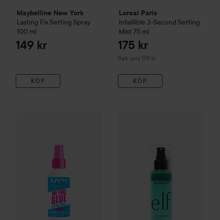
Maybelline New York
Loreal Paris
Lasting Fix Setting Spray
Infaillible
3-Second Setting
100 ml
Mist
75 ml
149 kr
175 kr
Rekommenderat pris 179 kr
Rek. pris 179 kr
KÖP
KÖP
e.l.f.
Powergip Dewy Setting S
NYX PROFESSIONAL MAKEUP
The Face Glue Setting Spra