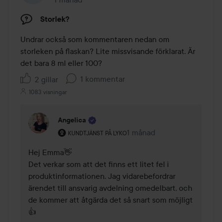
Storlek?
Undrar också som kommentaren nedan om 
storleken på flaskan? Lite missvisande förklarat. Är 
det bara 8 ml eller 100?
1 kommentar
2 gillar
1083 visningar
Angelica
Användarens roll: Kundtjänst på Lyko.
1 månad
Kommentaren lades 1 måna
KUNDTJÄNST PÅ LYKO
Hej Emma👋

Det verkar som att det finns ett litet fel i 
produktinformationen. Jag vidarebefordrar 
ärendet till ansvarig avdelning omedelbart, och 
de kommer att åtgärda det så snart som möjligt 
👍
