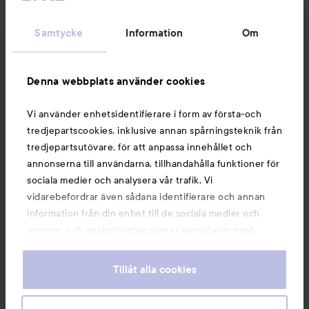
Kundservice
Samtycke
Information
Om
Information
Denna webbplats använder cookies
Du kanske också gillar
Vi använder enhetsidentifierare i form av första-och
tredjepartscookies, inklusive annan spårningsteknik från
tredjepartsutövare, för att anpassa innehållet och
annonserna till användarna, tillhandahålla funktioner för
sociala medier och analysera vår trafik. Vi
vidarebefordrar även sådana identifierare och annan
information från din enhet till de sociala medier och
annons- och analysföretag som vi samarbetar med.
Dessa kan i sin tur kombinera informationen med annan
information som du har tillhandahållit eller som de har
Tillåt alla cookies
samlat in när du har använt deras tjänster. Du godkänner
våra cookies vid fortsatt användande av vår webbplats.
Copyright 2026