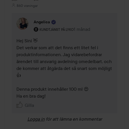
860 visningar
Angelica
Användarens roll: Kundtjänst på Lyko.
1 månad
Kommentaren lades 1 måna
KUNDTJÄNST PÅ LYKO
Hej Sini 👋

Det verkar som att det finns ett litet fel i 
produktinformationen. Jag vidarebefordrar 
ärendet till ansvarig avdelning omedelbart, och 
de kommer att åtgärda det så snart som möjligt 
👍

Denna produkt innehåller 100 ml 😍

Ha en bra dag!
Gilla
Logga in
för att lämna en kommentar