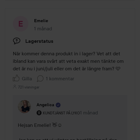
Emelie
1 månad
Inlägget skapades 1 månad
Lagerstatus
När kommer denna produkt in i lager? Vet att det 
ibland kan vara svårt att veta exakt men tänkte om 
det är nu i juni/juli eller om det är längre fram? 🩷
Gilla
1 kommentar
721 visningar
Angelica
Användarens roll: Kundtjänst på Lyko.
1 månad
Kommentaren lades 1 måna
KUNDTJÄNST PÅ LYKO
Hejsan Emelie! 👋☺️ 

Jag kan se att vi väntar en beställning på den 