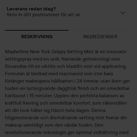
Leverans redan idag?
Skriv in ditt postnummer för att se
INGREDIENSER
BESKRIVNING
Maybelline New York Grippy Setting Mist är en innovativ
settingspray med en unik, fixerande gelteknologi som
förvandlas till en viktlös och kladdfri mist vid applicering.
Formulan är berikad med niacinamid som inte bara
förlänger makeupens hållbarhet i 24 timmar, utan även ger
huden en lystergivande daggfrisk finish och en omedelbar
fuktboost i 15 minuter. Upplev den perfekta balansen av
kraftfull fixering och omedelbar komfort, som säkerställer
att din look håller sig fräsch hela dagen. Denna
högpresterande och återfuktande setting mist fixerar din
makeup samtidigt som den vårdar huden. Den
revolutionerande teknologin ger optimal vidhäftning med