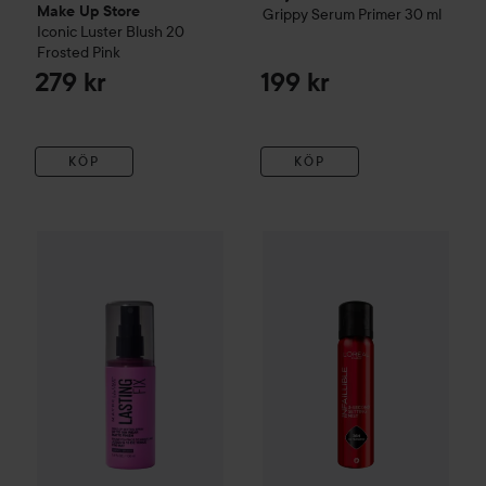
Make Up Store
Grippy Serum Primer
30 ml
Iconic Luster Blush
20
Frosted Pink
279 kr
199 kr
KÖP
KÖP
Maybelline New York
Lasting Fix Setting Spray
100 ml
149 kr
Loreal Paris
Infaillible
3-Second