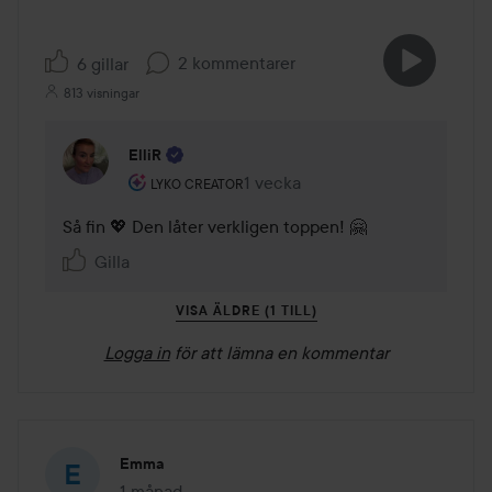
2 kommentarer
6 gillar
813 visningar
ElliR
Användarens roll: Lyko Creator.
1 vecka
Kommentaren lades 1 vecka
LYKO CREATOR
Så fin 💖 Den låter verkligen toppen! 🤗
Gilla
VISA ÄLDRE (1 TILL)
Logga in
för att lämna en kommentar
Emma
1 månad
Inlägget skapades 1 månad