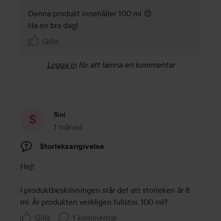
Denna produkt innehåller 100 ml 😍

Ha en bra dag!
Gilla
Logga in
för att lämna en kommentar
Sini
1 månad
Inlägget skapades 1 månad
Storleksangivelse
Hej!

I produktbeskrivningen står det att storleken är 8 
ml. Är produkten verkligen fullstor, 100 ml?
Gilla
1 kommentar