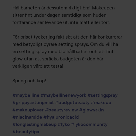
Hållbarheten är dessutom riktigt bra! Makeupen 
sitter fint under dagen samtidigt som huden 
fortfarande ser levande ut, inte matt eller torr.

För priset tycker jag faktiskt att den här konkurrerar 
med betydligt dyrare setting sprays. Om du vill ha 
en setting spray med bra hållbarhet och ett fint 
glow utan att spräcka budgeten är den här 
verkligen värd att testa! 

Spring och köp! 

#maybelline
#maybellinenewyork
#settingspray
#grippysettingmist
#budgetbeauty
#makeup
#makeuplover
#beautyreview
#glowyskin
#niacinamide
#hyaluronicacid
#longlastingmakeup
#lyko
#lykocommunity
#beautytips