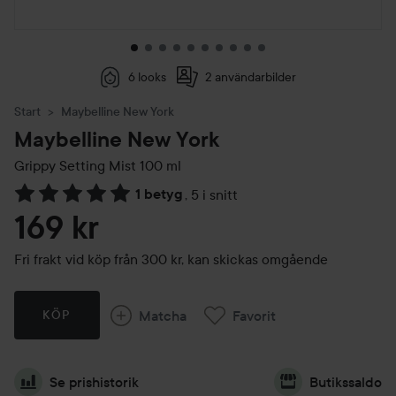
6 looks
2 användarbilder
Start
Maybelline New York
Maybelline New York
Grippy Setting Mist
100 ml
1 betyg
,
5 i snitt
Hoppa till Betyg & kommentarer
169 kr
Fri frakt vid köp från 300 kr, kan skickas omgående
Matcha
Favorit
KÖP
Se prishistorik
Butikssaldo