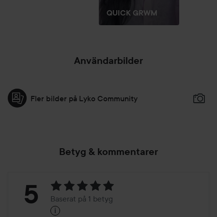
QUICK GRWM
Användarbilder
Fler bilder på Lyko Community
Betyg & kommentarer
Betyg:
5
Baserat på 1 betyg
i