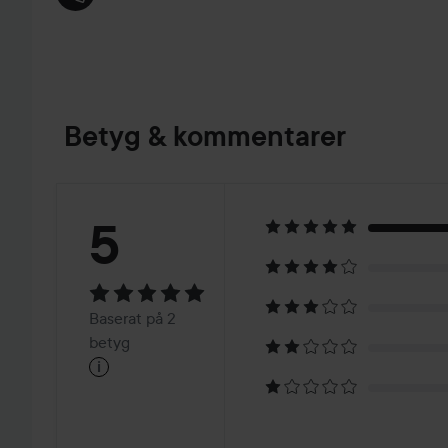
Betyg & kommentarer
Betyg:
5
5
Baserat
Baserat på 2
på
betyg
i
2