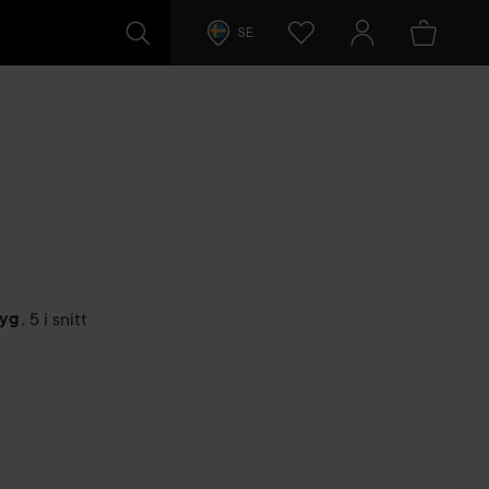
SE
tyg
,
5 i snitt
arer