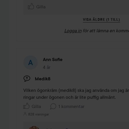
Gilla
VISA ÄLDRE (1 TILL)
Logga in
för att lämna en komm
Ann Sofie
4 år
Inlägget skapades 4 år
Medik8
Vilken ögonkräm (medik8) ska jag använda om jag är 5
ringar under ögonen och är lite puffig allmänt. 
Gilla
1 kommentar
828 visningar