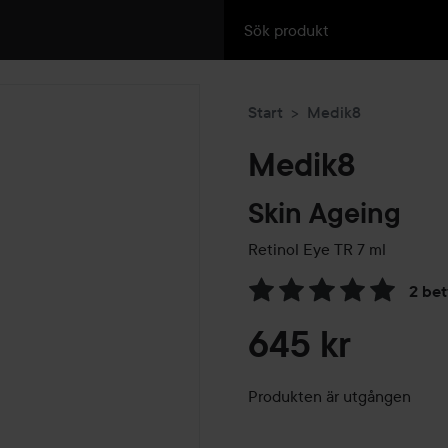
Start
Medik8
Medik8
Skin Ageing
Retinol Eye TR
7 ml
2 be
Hoppa till Betyg & komment
645 kr
Produkten är utgången