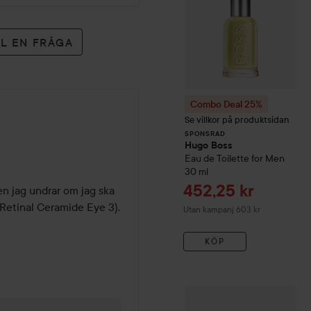
LL EN FRÅGA
Combo Deal 25%
Se villkor på produktsidan
SPONSRAD
Hugo Boss
Eau de Toilette for Men
30 ml
Reapris
452,25 kr
 jag undrar om jag ska 
 Retinal Ceramide Eye 3).

Utan kampanj 603 kr
KÖP
WOW-pris
Lumene
CC
Colo