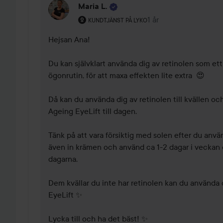
Maria L.
Användarens roll: Kundtjänst på Lyko.
1 år
Kommentaren lades 1 
KUNDTJÄNST PÅ LYKO
Hejsan Ana! 

Du kan självklart använda dig av retinolen som ett 
ögonrutin, för att maxa effekten lite extra  😍

Då kan du använda dig av retinolen till kvällen oc
Ageing EyeLift till dagen.

Tänk på att vara försiktig med solen efter du använt
även in krämen och använd ca 1-2 dagar i veckan 
dagarna. 

Dem kvällar du inte har retinolen kan du använda 
EyeLift ✨

Lycka till och ha det bäst! ✨