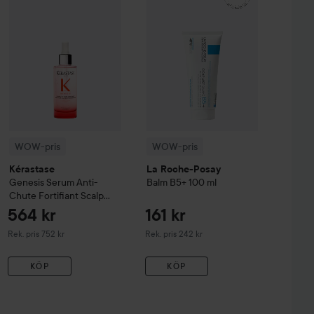
WOW-pris
WOW-pris
Kérastase
La Roche-Posay
Genesis
Serum Anti-
Balm B5+
100 ml
Chute Fortifiant Scalp
Serum
90 ml
564 kr
161 kr
Rekommenderat pris 752 kr
Rekommenderat pris 242 kr
Rek. pris 752 kr
Rek. pris 242 kr
KÖP
KÖP