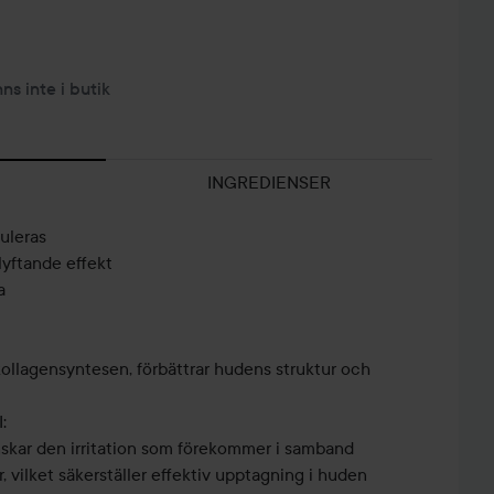
nns inte i butik
INGREDIENSER
uleras
lyftande effekt
a
ja kollagensyntesen, förbättrar hudens struktur och
:
nskar den irritation som förekommer i samband
, vilket säkerställer effektiv upptagning i huden