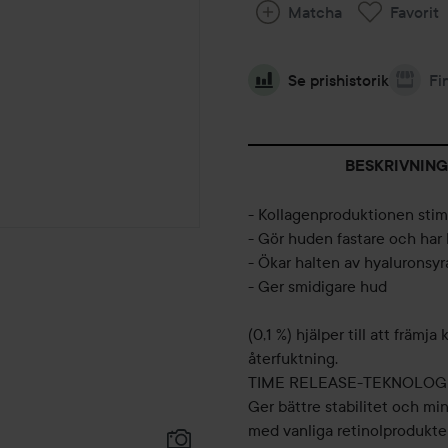
Matcha
Favorit
Se prishistorik
Fi
BESKRIVNING
- Kollagenproduktionen stim
- Gör huden fastare och har 
- Ökar halten av hyaluronsyr
- Ger smidigare hud
(0,1 %) hjälper till att främ
återfuktning.
TIME RELEASE-TEKNOLOGI
Ger bättre stabilitet och mi
med vanliga retinolprodukter