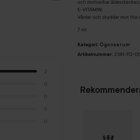
och motverkar ålderstecken
E-VITAMIN:
Vårdar och skyddar mot fria ra
7 ml
Ögonserum
Kategori
:
2381-112-0
Artikelnummer
:
2
0
Rekommendera
0
0
Combo Deal 25%
SPONSRAD
0