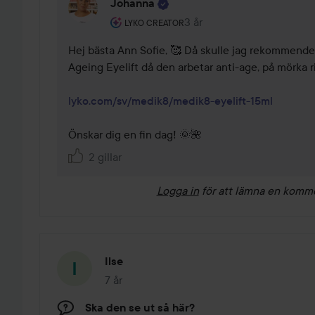
Johanna
Användarens roll: Lyko Creator.
3 år
Kommentaren lades 3 år
LYKO CREATOR
Hej bästa Ann Sofie, 🥰 Då skulle jag rekommende
Ageing Eyelift då den arbetar anti-age, på mörka rin
lyko.com/sv/medik8/medik8-eyelift-15ml
Önskar dig en fin dag! 🌞🌺
2 gillar
Logga in
för att lämna en komm
Ilse
7 år
Inlägget skapades 7 år
Ska den se ut så här?