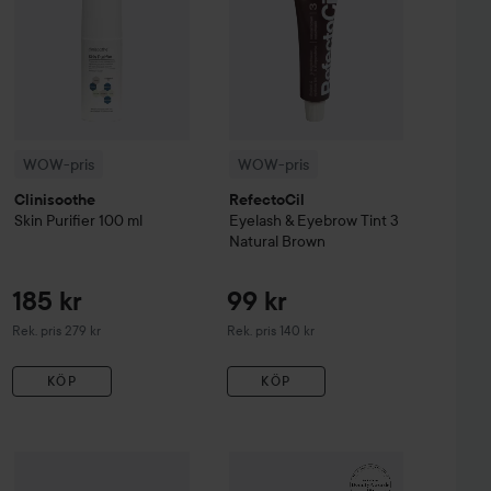
WOW-pris
WOW-pris
Clinisoothe
RefectoCil
Skin Purifier
100 ml
Eyelash & Eyebrow Tint
3
Natural Brown
185 kr
99 kr
Rekommenderat pris 279 kr
Rekommenderat pris 140 kr
Rek. pris 279 kr
Rek. pris 140 kr
KÖP
KÖP
147 kr
r Correcting Cream SPF20
WOW-pris
Kérastase
Genesis
2 Medium
WOW-pris
Serum Anti-Chute Fortifiant Scal
La Roche-Posay
Balm B
Rekommenderat pris 259 kr