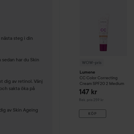
år
nästa steg i din 
h sedan har du Skin 
WOW-pris
Lumene
CC
Color Correcting
 dig av retinol. Vänj 
Cream SPF20
2 Medium
och sakta öka på 
147 kr
Rekommenderat pris 259 kr
Rek. pris 259 kr
dig av Skin Ageing 
KÖP