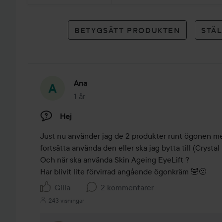
betyg
BETYGSÄTT PRODUKTEN
STÄ
Ana
1 år
Inlägget skapades 1 år
Hej
Just nu använder jag de 2 produkter runt ögonen men
fortsätta använda den eller ska jag bytta till (Crystal
Och när ska använda Skin Ageing EyeLift ?

Har blivit lite förvirrad angående ögonkräm 🤣🫤
Gilla
2 kommentarer
243 visningar