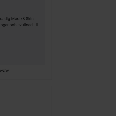
ra dig Medik8 Skin 
gar och svullnad. 👌🏼

entar