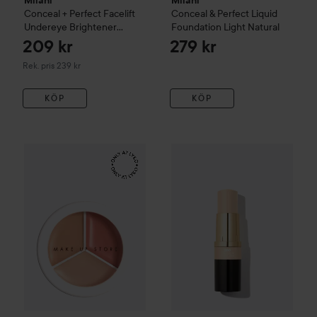
Milani
Milani
Conceal + Perfect Facelift
Conceal & Perfect Liquid
Undereye Brightener
Foundation
Light Natural
Melon
209 kr
279 kr
Rekommenderat pris 239 kr
Rek. pris 239 kr
KÖP
KÖP
Make Up Store
Cover All Mix
Dark
Milani
Conceal + Perfect Foun
179 kr