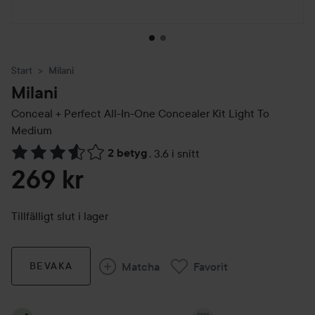
Start
Milani
Milani
Conceal + Perfect All-In-One Concealer Kit
Light To
Medium
2 betyg
,
3.6 i snitt
Hoppa till Betyg & kommentarer
269 kr
Tillfälligt slut i lager
Matcha
Favorit
BEVAKA