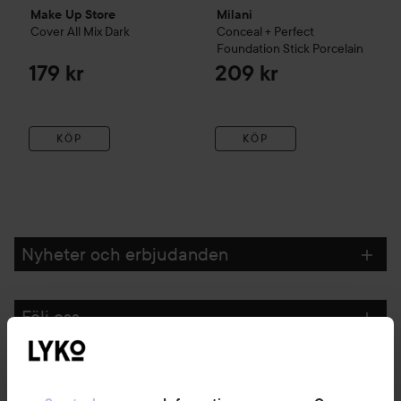
Make Up Store
Milani
Cover All Mix
Dark
Conceal + Perfect
Foundation Stick
Porcelain
179 kr
209 kr
KÖP
KÖP
Nyheter och erbjudanden
Följ oss
Kundservice