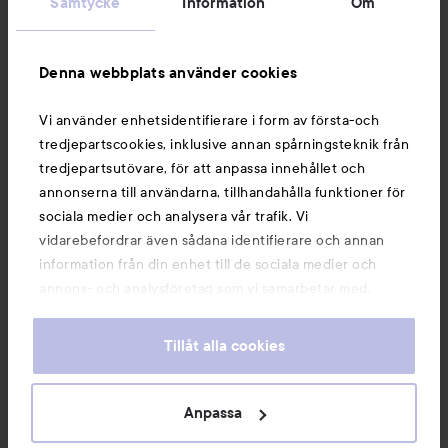
Samtycke
Information
Om
Information
Denna webbplats använder cookies
Du kanske också gillar
Vi använder enhetsidentifierare i form av första-och
tredjepartscookies, inklusive annan spårningsteknik från
tredjepartsutövare, för att anpassa innehållet och
annonserna till användarna, tillhandahålla funktioner för
sociala medier och analysera vår trafik. Vi
vidarebefordrar även sådana identifierare och annan
information från din enhet till de sociala medier och
annons- och analysföretag som vi samarbetar med.
Dessa kan i sin tur kombinera informationen med annan
information som du har tillhandahållit eller som de har
Tillåt alla cookies
samlat in när du har använt deras tjänster. Du godkänner
våra cookies vid fortsatt användande av vår webbplats.
Copyright 2026
För information om hur du kan ändra inställningarna för
Anpassa
E-handel av Avensia
cookies, se vår
Cookie Policy