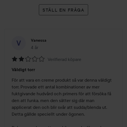
STÄLL EN FRÅGA
Vanessa
4 år
Inlägget skapades 4 år
Verifierad köpare
Betyg:
Väldigt torr
2
av
För att vara en creme produkt så var denna väldigt 
5
torr. Provade ett antal kombinationer av mer 
fuktgivande hudvård och primers för att försöka få 
den att funka, men den sätter sig där man 
applicerat den och blir svår att sudda/blenda ut. 
Detta gällde speciellt under ögonen.
