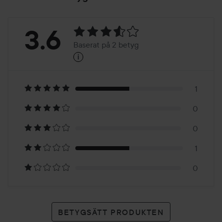
Betyg:
3.6
Baserat på 2 betyg
i
3.6
Baserat
på
1
0
2
0
betyg
1
0
BETYGSÄTT PRODUKTEN