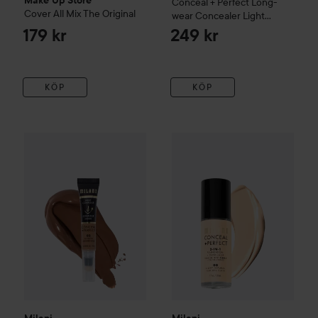
Make Up Store
Conceal + Perfect Long-
Cover All Mix
The Original
wear Concealer
Light
Natural
179 kr
249 kr
KÖP
KÖP
Milani
Conceal & Perfect Liqu
Milani
Conceal + Perfect Facelift Undereye Brightener
Melo