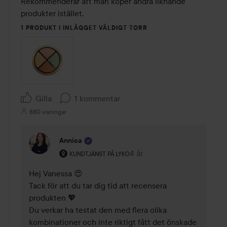
Rekommenderar att man köper andra liknande 
produkter istället. 
1 PRODUKT I INLÄGGET VÄLDIGT TORR
Gilla
1 kommentar
880 visningar
Annica
Användarens roll: Kundtjänst på Lyko.
4 år
Kommentaren lades 4 år
KUNDTJÄNST PÅ LYKO
Hej Vanessa 😍 

Tack för att du tar dig tid att recensera 
produkten 💖 

Du verkar ha testat den med flera olika 
kombinationer och inte riktigt fått det önskade 