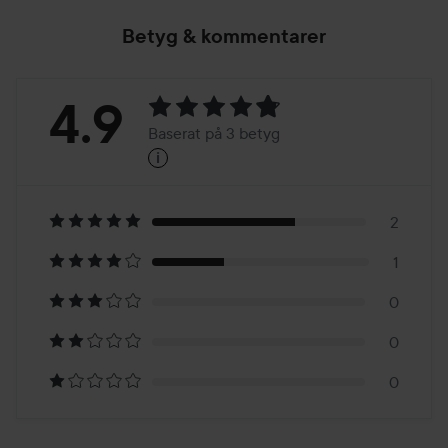
Betyg & kommentarer
Betyg:
4.9
Baserat på 3 betyg
i
4.9
Baserat
på
2
1
3
0
betyg
0
0