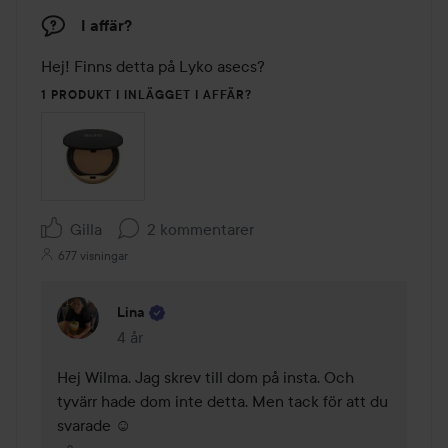
I affär?
Hej! Finns detta på Lyko asecs? 
1 PRODUKT I INLÄGGET I AFFÄR?
Gilla
2 kommentarer
677 visningar
Lina
4 år
Kommentaren lades 4 år
Hej Wilma. Jag skrev till dom på insta. Och 
tyvärr hade dom inte detta. Men tack för att du 
svarade ☺️