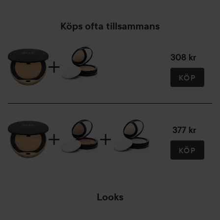
Köps ofta tillsammans
308 kr
KÖP
377 kr
KÖP
Looks
💖💜💙 2-IN-1 W/
🌸✨ FLUTTERSHY
SU
ROXI 💚💛🤎
✨🌸
S