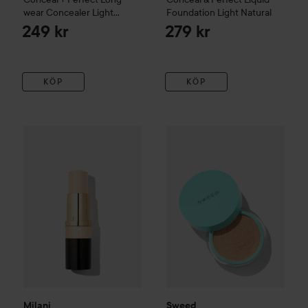
wear Concealer
Light
Foundation
Light Natural
Natural
249 kr
279 kr
KÖP
KÖP
Milani
Conceal + Perfect Foundation Stick
Sweed
Miracle Powder Mini
Porcelain
0
209 kr
Milani
Sweed