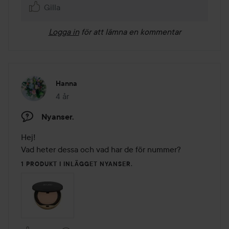
Gilla
Logga in
för att lämna en kommentar
Hanna
4 år
Inlägget skapades 4 år
Nyanser.
Hej! 

Vad heter dessa och vad har de för nummer?
1 PRODUKT I INLÄGGET NYANSER.