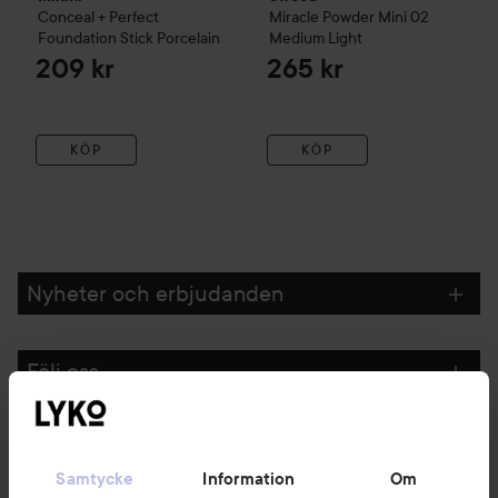
Conceal + Perfect
Miracle Powder Mini
02
Foundation Stick
Porcelain
Medium Light
209 kr
265 kr
KÖP
KÖP
Nyheter och erbjudanden
Följ oss
Kundservice
Samtycke
Information
Om