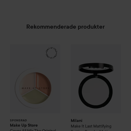
Rekommenderade produkter
Make Up Store
Cover All Mix
Milani
Make It Last Mattifyin
The Original
179 kr
SPONSRAD
Milani
SPONSRAD
Make Up Store
Make It Last Mattifying
Cover All Mix
The Original