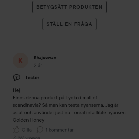
BETYGSÄTT PRODUKTEN
STÄLL EN FRÅGA
Khajeewan
2 år
Inlägget skapades 2 år
Tester
Hej

Finns denna produkt på Lycko i mall of 
scandinavia? Så man kan testa nyanserna. Jag är 
asiat och använder just nu Loreal infaillible nyansen 
Golden Honey
Gilla
1 kommentar
268 visningar