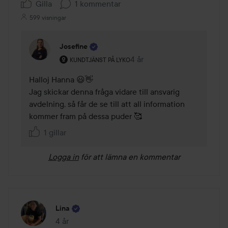
Gilla
1 kommentar
599 visningar
Josefine
Användarens roll: Kundtjänst på Lyko.
4 år
Kommentaren lades 4 år
KUNDTJÄNST PÅ LYKO
Halloj Hanna 😃👋

Jag skickar denna fråga vidare till ansvarig 
avdelning, så får de se till att all information 
kommer fram på dessa puder 🥰
1 gillar
Logga in
för att lämna en kommentar
Lina
4 år
Inlägget skapades 4 år