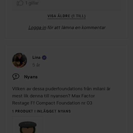
1 gillar
VISA ÄLDRE (1 TILL)
Logga in
för att lämna en kommentar
Lina
5 år
Inlägget skapades 5 år
Nyans
Vilken av dessa puderfoundations från milani är 
mest lik denna till nyansen? Max Factor

Restage Ff Compact Foundation nr 03
1 PRODUKT I INLÄGGET NYANS