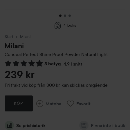
4 looks
Start
Milani
Milani
Conceal Perfect Shine Proof Powder
Natural Light
3 betyg
,
4.9 i snitt
Hoppa till Betyg & kommentarer
239 kr
Fri frakt vid köp från 300 kr, kan skickas omgående
Matcha
Favorit
KÖP
Se prishistorik
Finns inte i butik