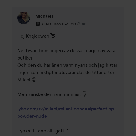
Michaela
Användarens roll: Kundtjänst på Lyko.
2 år
Kommentaren lades 2 år
KUNDTJÄNST PÅ LYKO
Hej Khajeewan 👋

Nej tyvärr finns ingen av dessa i någon av våra 
butiker 

Och den du har är en varm nyans och jag hittar 
ingen som riktigt motsvarar det du tittar efter i 
Milani 😊

Men kanske denna är närmast 👇

lyko.com/sv/milani/milani-concealperfect-sp-
powder-nude
Lycka till och allt gott 🩷