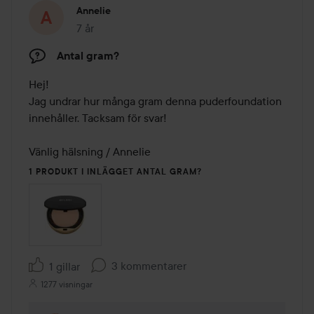
Annelie
7 år
Inlägget skapades 7 år
Antal gram?
Hej!

Jag undrar hur många gram denna puderfoundation 
innehåller. Tacksam för svar! 

Vänlig hälsning / Annelie 
1 PRODUKT I INLÄGGET ANTAL GRAM?
3 kommentarer
1 gillar
1277 visningar