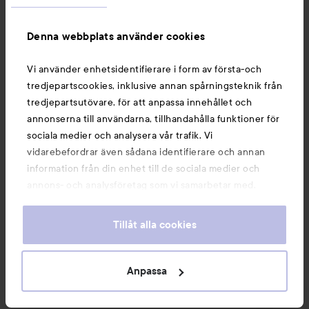
Information
Denna webbplats använder cookies
Du kanske också gillar
Vi använder enhetsidentifierare i form av första-och
tredjepartscookies, inklusive annan spårningsteknik från
tredjepartsutövare, för att anpassa innehållet och
annonserna till användarna, tillhandahålla funktioner för
sociala medier och analysera vår trafik. Vi
vidarebefordrar även sådana identifierare och annan
information från din enhet till de sociala medier och
annons- och analysföretag som vi samarbetar med.
Dessa kan i sin tur kombinera informationen med annan
information som du har tillhandahållit eller som de har
Tillåt alla cookies
samlat in när du har använt deras tjänster. Du godkänner
våra cookies vid fortsatt användande av vår webbplats.
Copyright 2026
För information om hur du kan ändra inställningarna för
Anpassa
E-handel av Avensia
cookies, se vår
Cookie Policy