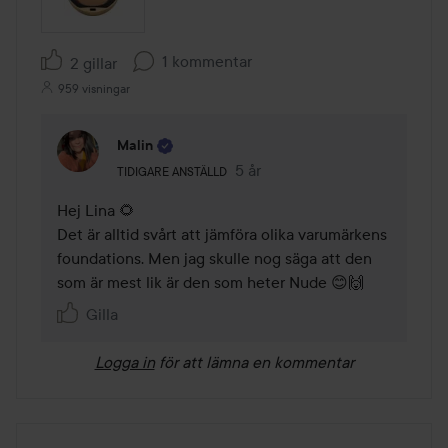
1 kommentar
2 gillar
959 visningar
Malin
Användarens roll: Tidigare anställd.
5 år
Kommentaren lades 5 år
TIDIGARE ANSTÄLLD
Hej Lina 🌻

Det är alltid svårt att jämföra olika varumärkens 
foundations. Men jag skulle nog säga att den 
som är mest lik är den som heter Nude 😊🙌
Gilla
Logga in
för att lämna en kommentar