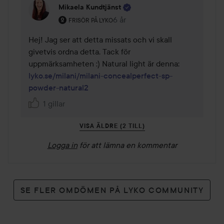
Mikaela Kundtjänst
Användarens roll: Frisör på Lyko.
6 år
Kommentaren lades 6 år
FRISÖR PÅ LYKO
Hej! Jag ser att detta missats och vi skall 
givetvis ordna detta. Tack för 
uppmärksamheten :) Natural light är denna: 
lyko.se/milani/milani-concealperfect-sp-
powder-natural2
1 gillar
VISA ÄLDRE (2 TILL)
Logga in
för att lämna en kommentar
SE FLER OMDÖMEN PÅ LYKO COMMUNITY