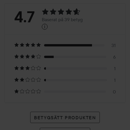
Betyg:
4.7
Baserat på 39 betyg
i
4.7
Baserat
på
31
6
39
1
betyg
1
0
BETYGSÄTT PRODUKTEN