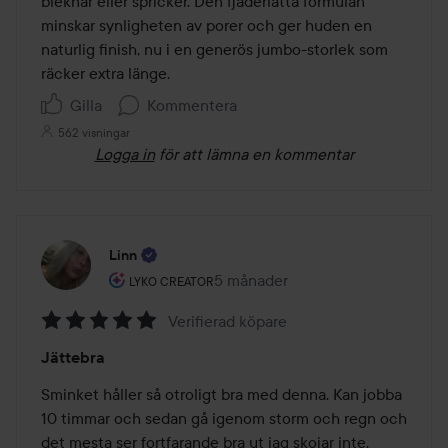
bleknar eller spricker. Den fjäderlätta formulan 
minskar synligheten av porer och ger huden en 
naturlig finish, nu i en generös jumbo-storlek som 
räcker extra länge.
Gilla
Kommentera
562 visningar
Logga in
för att lämna en kommentar
Linn
Användarens roll: Lyko Creator.
5 månader
Inlägget skapades 5 månader
LYKO CREATOR
Verifierad köpare
Betyg:
Jättebra
5
av
Sminket håller så otroligt bra med denna. Kan jobba 
5
10 timmar och sedan gå igenom storm och regn och 
det mesta ser fortfarande bra ut jag skojar inte. 