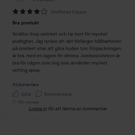
Verifierad köpare
Betyg:
Bra produkt
4
av
Smälter ihop sminket och tar bort för mycket 
5
pudrighet. Jag tycker att det förlänger hållbarheten 
på sminket utan att göra huden torr. Förpackningen 
är bra, med en lagom fin dimma. Jumbostorleken är 
bra för någon som mig som använder mycket 
setting spray.

#lykoreview
Gilla
Kommentera
952 visningar
Logga in
för att lämna en kommentar