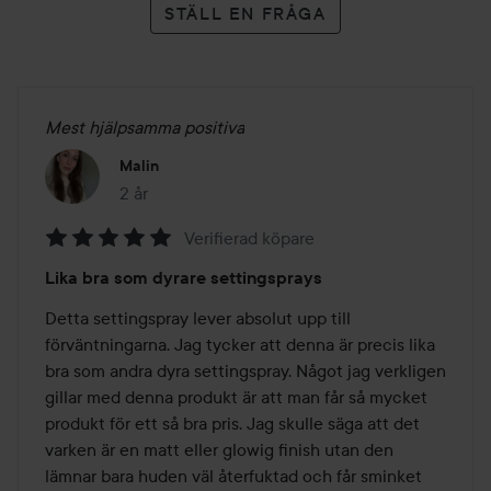
STÄLL EN FRÅGA
Mest hjälpsamma positiva
Malin
2 år
Inlägget skapades 2 år
Verifierad köpare
Betyg:
Lika bra som dyrare settingsprays
5
av
Detta settingspray lever absolut upp till 
5
förväntningarna. Jag tycker att denna är precis lika 
bra som andra dyra settingspray. Något jag verkligen 
gillar med denna produkt är att man får så mycket 
produkt för ett så bra pris. Jag skulle säga att det 
varken är en matt eller glowig finish utan den 
lämnar bara huden väl återfuktad och får sminket 