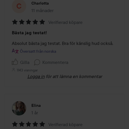
Charlotta
11 månader
Inlägget skapades 11 månader
Verifierad köpare
Betyg:
Bästa jag testat!
5
av
Absolut bästa jag testat. Bra för känslig hud också.
5
Översatt från norska
Gilla
Kommentera
1143 visningar
Logga in
för att lämna en kommentar
Elina
1 år
Inlägget skapades 1 år
Verifierad köpare