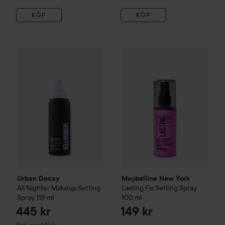
KÖP
KÖP
Maybelline New York
Lasting 
445 kr
Urban Decay
All Nighter Makeup Setting Spray
118 ml
Rekommendera
Urban Decay
Maybelline New York
All Nighter Makeup Setting
Lasting Fix Setting Spray
Spray
118 ml
100 ml
445 kr
149 kr
Rekommenderat pris 449 kr
Rek. pris 449 kr