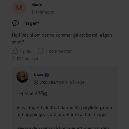
Maria
11 månader
Inlägget skapades 11 månader
I lager?
Hej! Vet ni om denna kommer gå att beställa igen 
snart?
1 kommentar
1 gillar
1785 visningar
Nova
Användarens roll: Lyko Creator.
11 månader
Kommentaren lades 11 månader
LYKO CREATOR
Hej Maria! 👋🏼

Vi har inget bekräftat datum för påfyllning, men 
förhoppningsvis dröjer det inte allt för länge! 

Bevaka den gärna så kommer ett mejl när den 