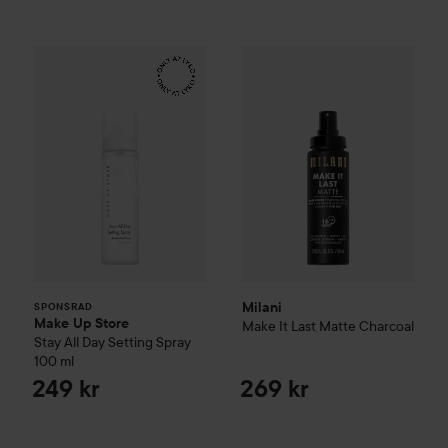
Make Up Store
Stay All Day Setting Spray
Milani
Make It Last
Matte Char
100 ml
249
SPONSRAD
Milani
SPONSRAD
Make Up Store
Make It Last
Matte Charcoal
Stay All Day Setting Spray
100 ml
249 kr
269 kr