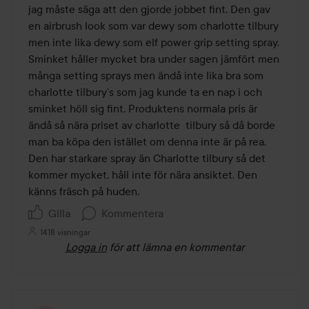
jag måste säga att den gjorde jobbet fint. Den gav 
en airbrush look som var dewy som charlotte tilbury 
men inte lika dewy som elf power grip setting spray. 
Sminket håller mycket bra under sagen jämfört men 
många setting sprays men ändå inte lika bra som 
charlotte tilbury’s som jag kunde ta en nap i och 
sminket höll sig fint. Produktens normala pris är 
ändå så nära priset av charlotte  tilbury så då borde 
man ba köpa den istället om denna inte är på rea. 
Den har starkare spray än Charlotte tilbury så det 
kommer mycket, håll inte för nära ansiktet. Den 
känns fräsch på huden.
Gilla
Kommentera
1418 visningar
Logga in
för att lämna en kommentar