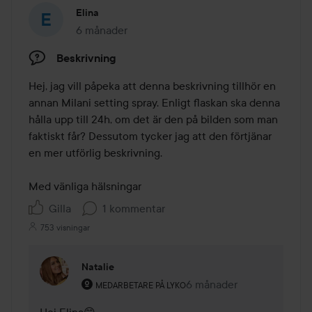
Elina
6 månader
Inlägget skapades 6 månader
Beskrivning
Hej, jag vill påpeka att denna beskrivning tillhör en 
annan Milani setting spray. Enligt flaskan ska denna 
hålla upp till 24h, om det är den på bilden som man 
faktiskt får? Dessutom tycker jag att den förtjänar 
en mer utförlig beskrivning. 

Med vänliga hälsningar
Gilla
1 kommentar
753 visningar
Natalie
Användarens roll: Medarbetare på Lyko.
6 månader
Kommentaren lades 6 må
MEDARBETARE PÅ LYKO
Hej Elina😊
