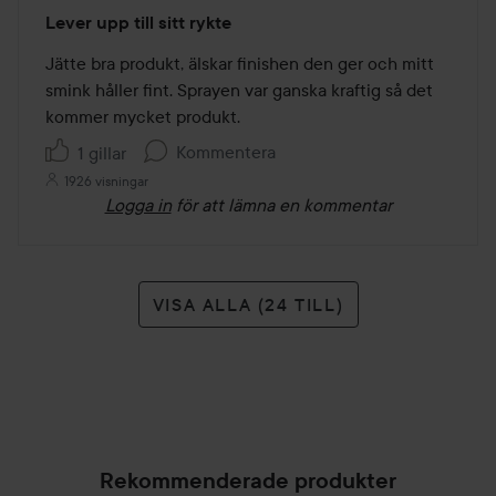
Betyg:
Lever upp till sitt rykte
5
av
Jätte bra produkt, älskar finishen den ger och mitt 
5
smink håller fint. Sprayen var ganska kraftig så det 
kommer mycket produkt.
Kommentera
1 gillar
1926 visningar
Logga in
för att lämna en kommentar
VISA ALLA (24 TILL)
Rekommenderade produkter