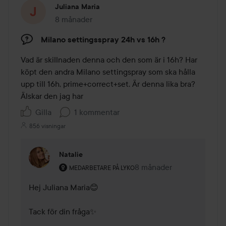
Juliana Maria
8 månader
Inlägget skapades 8 månader
Milano settingsspray 24h vs 16h ?
Vad är skillnaden denna och den som är i 16h? Har 
köpt den andra Milano settingspray som ska hålla 
upp till 16h, prime+correct+set. Är denna lika bra? 
Älskar den jag har 
Gilla
1 kommentar
856 visningar
Natalie
Användarens roll: Medarbetare på Lyko.
8 månader
Kommentaren lades 8 må
MEDARBETARE PÅ LYKO
Hej Juliana Maria😊

Tack för din fråga✨
