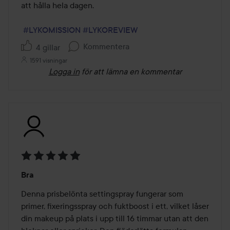
att hålla hela dagen.

#LYKOMISSION
#LYKOREVIEW
Kommentera
4 gillar
1591 visningar
Logga in
för att lämna en kommentar
Betyg:
Bra
5
av
Denna prisbelönta settingspray fungerar som 
5
primer, fixeringsspray och fuktboost i ett, vilket låser 
din makeup på plats i upp till 16 timmar utan att den 