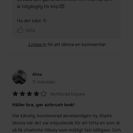
är tillgänglig för köp 💌

Gilla
Logga in
för att lämna en kommentar
Alina
11 månader
Inlägget skapades 11 månader
Verifierad köpare
Betyg:
Håller bra, ger airbrush look!
4
av
Har känslig, kombinerad aknebenägen hy. Köpte 
5
denna när det var erbjudande för att hitta en som är 
så lik charlotte tilbury som möjligt fast billigare. Och 