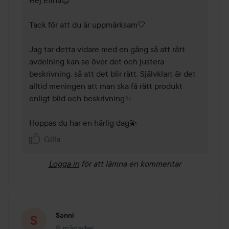
Tack för att du är uppmärksam🤍

Jag tar detta vidare med en gång så att rätt 
avdelning kan se över det och justera 
beskrivning, så att det blir rätt. Självklart är det 
alltid meningen att man ska få rätt produkt 
enligt bild och beskrivning✨

Hoppas du har en härlig dag💫
Gilla
Logga in
för att lämna en kommentar
Sanni
8 månader
Inlägget skapades 8 månader