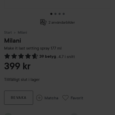
2 användarbilder
Start
Milani
Milani
Make it last setting spray
177 ml
39 betyg
,
4.7 i snitt
Hoppa till Betyg & kommentarer
399 kr
Tillfälligt slut i lager
Matcha
Favorit
BEVAKA