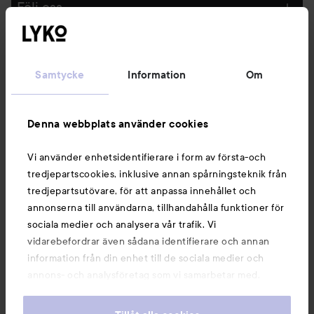
Följ oss
Kundservice
Samtycke
Information
Om
Information
Denna webbplats använder cookies
Du kanske också gillar
Vi använder enhetsidentifierare i form av första-och
tredjepartscookies, inklusive annan spårningsteknik från
tredjepartsutövare, för att anpassa innehållet och
annonserna till användarna, tillhandahålla funktioner för
sociala medier och analysera vår trafik. Vi
vidarebefordrar även sådana identifierare och annan
information från din enhet till de sociala medier och
annons- och analysföretag som vi samarbetar med.
Dessa kan i sin tur kombinera informationen med annan
information som du har tillhandahållit eller som de har