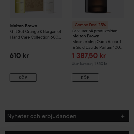
Combo Deal 25%
Molton Brown
Se villkor på produktsidan
Gift Set Orange & Bergamot
Molton Brown
Hand Care Collection
600
Mesmerising Oudh Accord
ml
& Gold Eau de Parfum
100
ml
Reapris
610 kr
1 387,50 kr
Utan kampanj 1 850 kr
KÖP
KÖP
Nyheter och erbjudanden