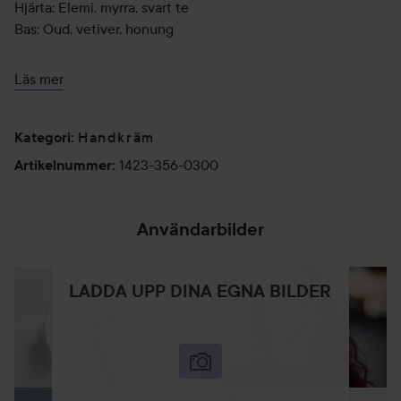
Hjärta: Elemi, myrra, svart te
Bas: Oud, vetiver, honung
100% vegansk formula*, cruelty free och ansvarsfullt
Läs mer
tillverkad i England.
*Inga ingredienser av animaliskt ursprung.
Handkräm
Kategori
:
Användning:
1423-356-0300
Artikelnummer
:
Massera in på nytvättade händer, eller vid behov, för en
mjuk, återfuktande känsla och en varm, fyllig doft.
Användarbilder
300 ml
LADDA UPP DINA EGNA BILDER