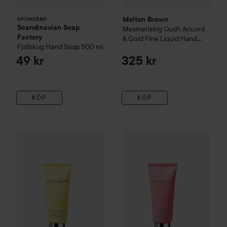
Molton Brown
SPONSRAD
Scandinavian Soap
Mesmerising Oudh Accord
Factory
& Gold Fine Liquid Hand
Fjällskog
Hand Soap
500 ml
Wash
300 ml
49 kr
325 kr
KÖP
KÖP
Molton Brown
Orange & Bergamot Hand Cream
Molton Brown
Delicious Rhu
40 ml
160 kr